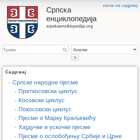
скочи на садржај
Српска
енциклопедија
srpskaenciklopedija.org
>
Садржај
Српске народне пјесме
Преткосовски циклус
Косовски циклус
Покосовски циклус
Пјесме о Марку Краљевићу
Хајдучке и ускочке пјесме
Пјесме о ослобођењу Србије и Црне