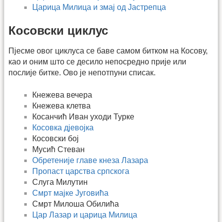
Царица Милица и змај од Јастрепца
Косовски циклус
Пјесме овог циклуса се баве самом битком на Косову,
као и оним што се десило непосредно прије или
послије битке. Ово је непотпуни списак.
Кнежева вечера
Кнежева клетва
Косанчић Иван уходи Турке
Косовка дјевојка
Косовски бој
Мусић Стеван
Обретеније главе кнеза Лазара
Пропаст царства српскога
Слуга Милутин
Смрт мајке Југовића
Смрт Милоша Обилића
Цар Лазар и царица Милица