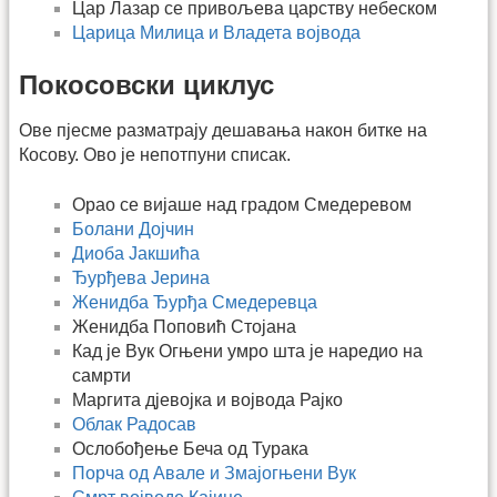
Цар Лазар се привољева царству небеском
Царица Милица и Владета војвода
Покосовски циклус
Ове пјесме разматрају дешавања након битке на
Косову. Ово је непотпуни списак.
Орао се вијаше над градом Смедеревом
Болани Дојчин
Диоба Јакшића
Ђурђева Јерина
Женидба Ђурђа Смедеревца
Женидба Поповић Стојана
Кад је Вук Огњени умро шта је наредио на
самрти
Маргита дјевојка и војвода Рајко
Облак Радосав
Ослобођење Беча од Турака
Порча од Авале и Змајогњени Вук