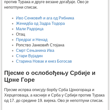
против Турака и друге везане догађаје. Ово је
непотпуни списак.
Иво Сенковић и ага од Рибника
Женидба од Задра Тодора
Мали Радојица
Отац
Предраг и Ненад
Ропство Јанковић Стојана
Смрт Сењанина Ива
Стари Вујадин
Старина Новак и кнез Богосав
Пјесме о ослобођењу Србије и
Црне Горе
Пјесме испрва описују борбу Срба Црногораца и
Херцеговаца, а касније и Срба у Србији против Турака
од 17. до средине 19. вијека. Ово је непотпуни списак.