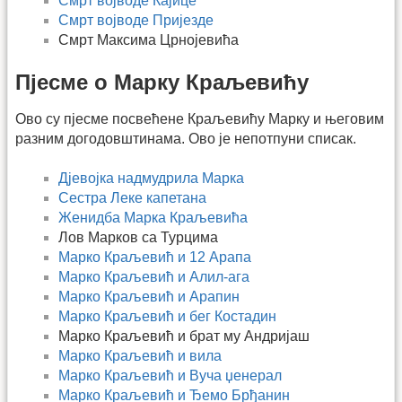
Смрт војводе Кајице
Смрт војводе Пријезде
Смрт Максима Црнојевића
Пјесме о Марку Краљевићу
Ово су пјесме посвећене Краљевићу Марку и његовим
разним догодовштинама. Ово је непотпуни списак.
Дјевојка надмудрила Марка
Сестра Леке капетана
Женидба Марка Краљевића
Лов Марков са Турцима
Марко Краљевић и 12 Арапа
Марко Краљевић и Алил-ага
Марко Краљевић и Арапин
Марко Краљевић и бег Костадин
Марко Краљевић и брат му Андријаш
Марко Краљевић и вила
Марко Краљевић и Вуча џенерал
Марко Краљевић и Ђемо Брђанин