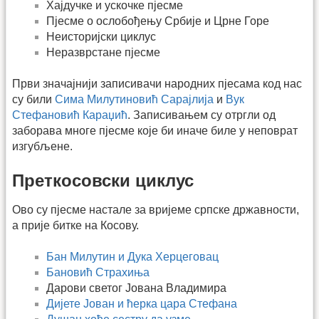
Хајдучке и ускочке пјесме
Пјесме о ослобођењу Србије и Црне Горе
Неисторијски циклус
Неразврстане пјесме
Први значајнији записивачи народних пјесама код нас
су били
Сима Милутиновић Сарајлија
и
Вук
Стефановић Караџић
. Записивањем су отргли од
заборава многе пјесме које би иначе биле у неповрат
изгубљене.
Преткосовски циклус
Ово су пјесме настале за вријеме српске државности,
а прије битке на Косову.
Бан Милутин и Дука Херцеговац
Бановић Страхиња
Дарови светог Јована Владимира
Дијете Јован и ћерка цара Стефана