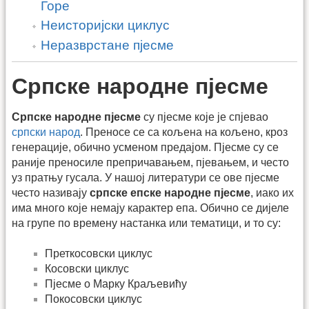
Горе
Неисторијски циклус
Неразврстане пјесме
Српске народне пјесме
Српске народне пјесме
су пјесме које је спјевао
српски народ
. Преносе се са кољена на кољено, кроз
генерације, обично усменом предајом. Пјесме су се
раније преносиле препричавањем, пјевањем, и често
уз пратњу гусала. У нашој литератури се ове пјесме
често називају
српске епске народне пјесме
, иако их
има много које немају карактер епа. Обично се дијеле
на групе по времену настанка или тематици, и то су:
Преткосовски циклус
Косовски циклус
Пјесме о Марку Краљевићу
Покосовски циклус