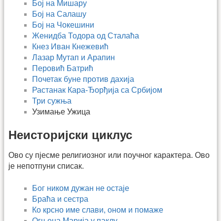
Бој на Мишару
Бој на Салашу
Бој на Чокешини
Женидба Тодора од Сталаћа
Кнез Иван Кнежевић
Лазар Мутап и Арапин
Перовић Батрић
Почетак буне против дахија
Растанак Кара-Ђорђија са Србијом
Три сужња
Узимање Ужица
Неисторијски циклус
Ово су пјесме религиозног или поучног карактера. Ово
је непотпуни списак.
Бог ником дужан не остаје
Браћа и сестра
Ко крсно име слави, оном и помаже
Огњена Марија у паклу