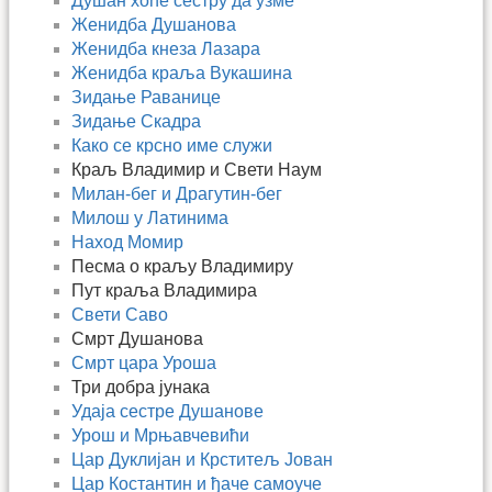
Душан хоће сестру да узме
Женидба Душанова
Женидба кнеза Лазара
Женидба краља Вукашина
Зидање Раванице
Зидање Скадра
Како се крсно име служи
Краљ Владимир и Свети Наум
Милан-бег и Драгутин-бег
Милош у Латинима
Наход Момир
Песма о краљу Владимиру
Пут краља Владимира
Свети Саво
Смрт Душанова
Смрт цара Уроша
Три добра јунака
Удаја сестре Душанове
Урош и Мрњавчевићи
Цар Дуклијан и Крститељ Јован
Цар Костантин и ђаче самоуче