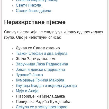
Свети Никола
Свеци благо дијеле
Неразврстане пјесме
Ово су пјесме које не спадају у ни једну од претходних
група. Ово је непотпуни списак.
Дунав се Савом оженио
Ђакон Стефан и два анђела
Жали Заре да жалимо
Заручница Лаза Радановића
Јован и дивски старјешина
Јуришић Јанко
Кумовање Грчића Манојла
Љутица Богдан и војвода Драгија
Мујо и Алија
Ни зорице, ни бијела данка
Попијевка Радића Вукојевића
Секула се у змију претворио