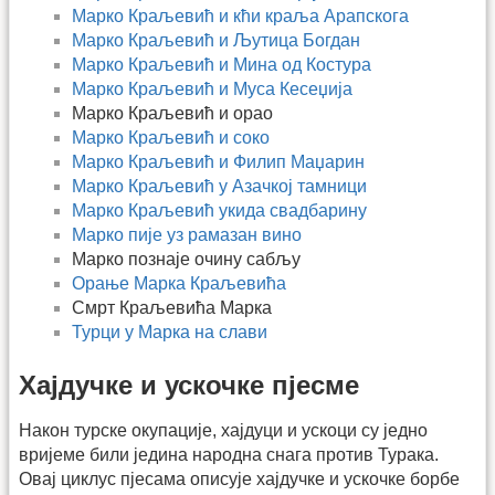
Марко Краљевић и кћи краља Арапскога
Марко Краљевић и Љутица Богдан
Марко Краљевић и Мина од Костура
Марко Краљевић и Муса Кесеџија
Марко Краљевић и орао
Марко Краљевић и соко
Марко Краљевић и Филип Маџарин
Марко Краљевић у Азачкој тамници
Марко Краљевић укида свадбарину
Марко пије уз рамазан вино
Марко познаје очину сабљу
Орање Марка Краљевића
Смрт Краљевића Марка
Турци у Марка на слави
Хајдучке и ускочке пјесме
Након турске окупације, хајдуци и ускоци су једно
вријеме били једина народна снага против Турака.
Овај циклус пјесама описује хајдучке и ускочке борбе