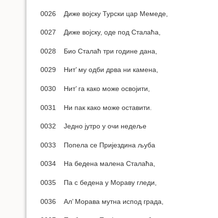
0026 Диже војску Турски цар Мемеде,
0027 Диже војску, оде под Сталаћа,
0028 Био Сталаћ три године дана,
0029 Нит’ му одби дрва ни камена,
0030 Нит’ га како може освојити,
0031 Ни пак како може оставити.
0032 Једно јутро у очи недеље
0033 Попела се Пријездина љуба
0034 На бедена малена Сталаћа,
0035 Па с бедена у Мораву гледи,
0036 Ал’ Морава мутна испод града,