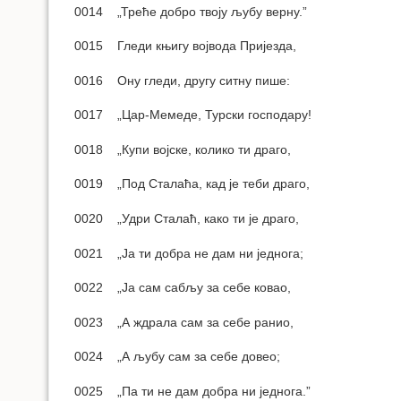
0014 „Треће добро твоју љубу верну.”
0015 Гледи књигу војвода Пријезда,
0016 Ону гледи, другу ситну пише:
0017 „Цар-Мемеде, Турски господару!
0018 „Купи војске, колико ти драго,
0019 „Под Сталаћа, кад је теби драго,
0020 „Удри Сталаћ, како ти је драго,
0021 „Ја ти добра не дам ни једнога;
0022 „Ја сам сабљу за себе ковао,
0023 „А ждрала сам за себе ранио,
0024 „А љубу сам за себе довео;
0025 „Па ти не дам добра ни једнога.”