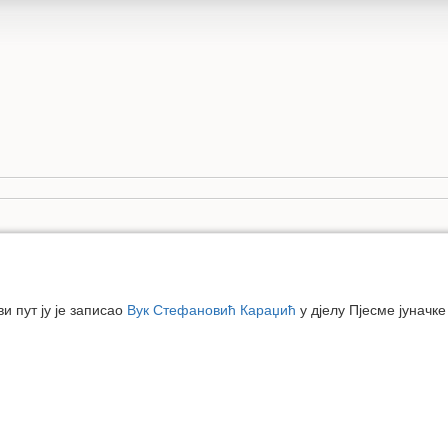
и пут ју је записао
Вук Стефановић Караџић
у дјелу Пјесме јуначке