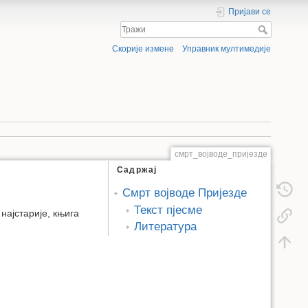
Пријави се
Скорије измене
Управник мултимедије
смрт_војводе_пријезде
Садржај
Смрт војводе Пријезде
Текст пјесме
 најстарије, књига
Литература