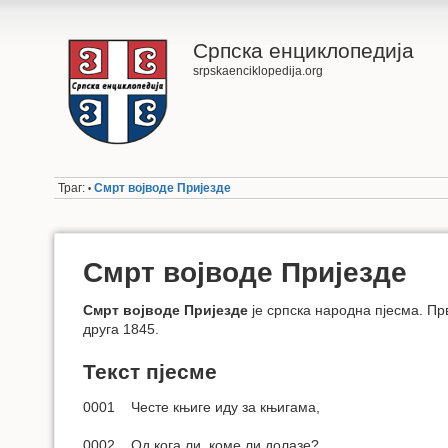
Српска енциклопедија
srpskaenciklopedija.org
Траг:
Смрт војводе Пријезде
•
Смрт војводе Пријезде
Смрт војводе Пријезде
је српска народна пјесма. Прв
друга 1845.
Текст пјесме
0001 Честе књиге иду за књигама,
0002 Од кога ли, коме ли долазе?