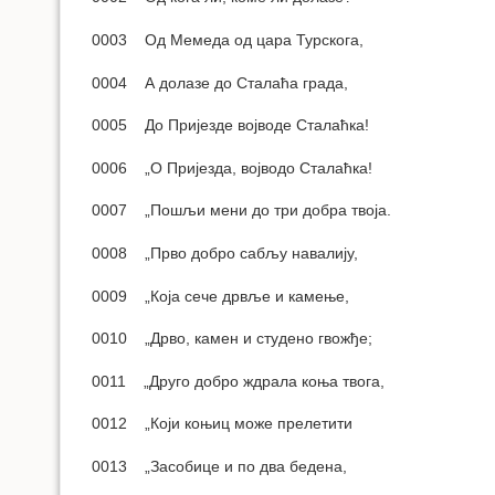
0003 Од Мемеда од цара Турскога,
0004 А долазе до Сталаћа града,
0005 До Пријезде војводе Сталаћка!
0006 „О Пријезда, војводо Сталаћка!
0007 „Пошљи мени до три добра твоја.
0008 „Прво добро сабљу навалију,
0009 „Која сече дрвље и камење,
0010 „Дрво, камен и студено гвожђе;
0011 „Друго добро ждрала коња твога,
0012 „Који коњиц може прелетити
0013 „Засобице и по два бедена,