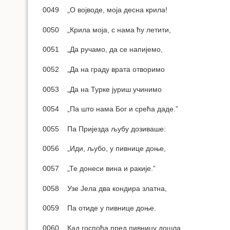
0049 „О војводе, моја десна крила!
0050 „Крила моја, с нама ћу летити,
0051 „Да ручамо, да се напијемо,
0052 „Да на граду врата отворимо
0053 „Да на Турке јуриш учинимо
0054 „Па што нама Бог и срећа даде.”
0055 Па Пријезда љубу дозиваше:
0056 „Иди, љубо, у пивнице доње,
0057 „Те донеси вина и ракије.”
0058 Узе Јела два кондира златна,
0059 Па отиде у пивнице доње.
0060 Кад госпођа пред пивницу дошла,