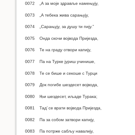
0072 „А за моје здравље намењују,
0073 „А тебека жива сарањују,
0074 „Сарањују, за душу ти пију.”
0075 Онда скочи војвода Пријезда,
0076 Те на граду отвори капију,
0077 Па на Турке јуриш учинише,
0078 Те се бише и секоше с Турци
0079 Док погибе шездесет војвода,
0080 Њи шездесет, иљаде Турака;
0081 Тад’ се врати војвода Пријезда,
0082 Па за собом затвори капију,
0083 Па потрже сабљу навалију,