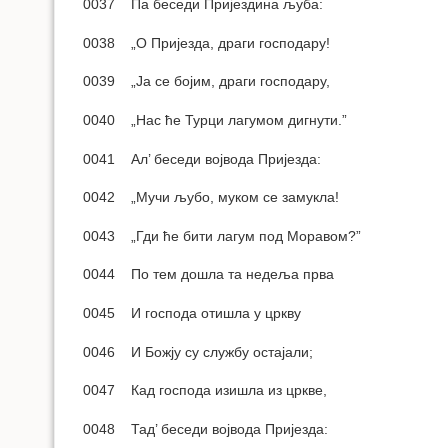
0037 Па беседи Пријездина љуба:
0038 „О Пријезда, драги господару!
0039 „Ја се бојим, драги господару,
0040 „Нас ће Турци лагумом дигнути.”
0041 Ал’ беседи војвода Пријезда:
0042 „Мучи љубо, муком се замукла!
0043 „Гди ће бити лагум под Моравом?”
0044 По тем дошла та недеља прва
0045 И господа отишла у цркву
0046 И Божју су службу остајали;
0047 Кад господа изишла из цркве,
0048 Тад’ беседи војвода Пријезда: