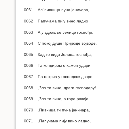
0061 Ал’ пивница пуна јаничара,
0062 Папучама пију вино ладно
0063 А у здравље Јелице госпође,
0064 С покој душе Пријезде војводе.
0065 Кад то види Јелица госпођа,
0066 Та кондиром о камен удари,
0067 Па потрча у господске дворе:
0068 „Зло ти вино, драги господару!
0069 „Зло ти вино, а гора ракија!
0070 „Пивница ти пуна јаничара,
0071 „Папучама пију вино ладно,