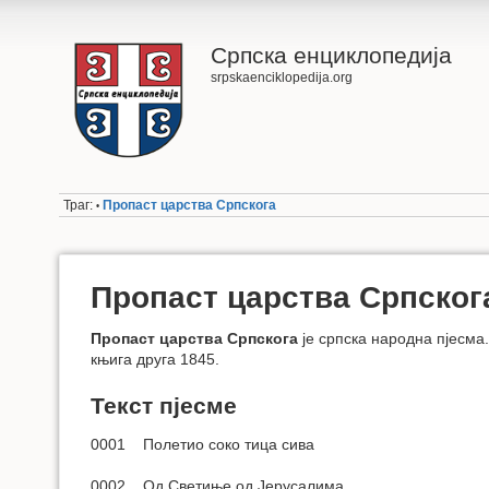
Српска енциклопедија
srpskaenciklopedija.org
Траг:
Пропаст царства Српскога
•
Пропаст царства Српског
Пропаст царства Српскога
је српска народна пјесма.
књига друга 1845.
Текст пјесме
0001 Полетио соко тица сива
0002 Од Светиње од Јерусалима,