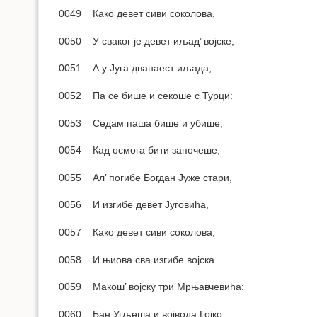
0049 Како девет сиви соколова,
0050 У сваког је девет иљад’ војске,
0051 А у Југа дванаест иљада,
0052 Па се бише и секоше с Турци:
0053 Седам паша бише и убише,
0054 Кад осмога бити започеше,
0055 Ал’ погибе Богдан Јуже стари,
0056 И изгибе девет Југовића,
0057 Како девет сиви соколова,
0058 И њиова сва изгибе војска.
0059 Макош’ војску три Мрњавчевића:
0060 Бан Угљеша и војвода Гојко