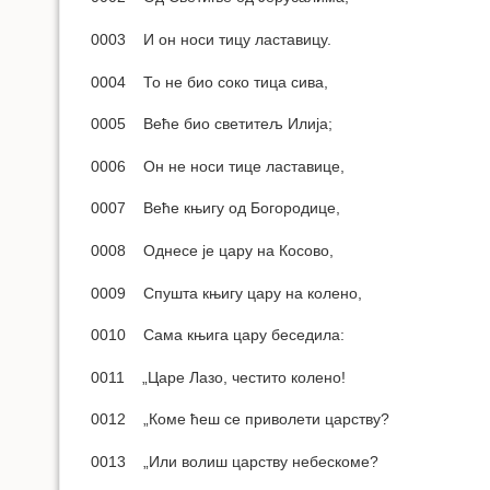
0003 И он носи тицу ластавицу.
0004 То не био соко тица сива,
0005 Веће био светитељ Илија;
0006 Он не носи тице ластавице,
0007 Веће књигу од Богородице,
0008 Однесе је цару на Косово,
0009 Спушта књигу цару на колено,
0010 Сама књига цару беседила:
0011 „Царе Лазо, честито колено!
0012 „Коме ћеш се приволети царству?
0013 „Или волиш царству небескоме?