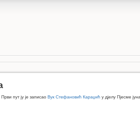
а
 Први пут ју је записао
Вук Стефановић Караџић
у дјелу Пјесме јуна