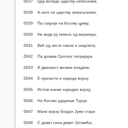
0037 Цар воледе царству небескоме,
0038 А него ли царству земаљскоме,
0039 Па сакроји на Косову цркву,
0040 Не води јој темељ од мермера,
0041 Већ од чисте свиле и секрлета,
0042 Па дозива Српског патријара
0043 И дванаест велики владика,
0044 Е причести и нареди војску.
0045 Истом кнеже наредио војску,
0046 На Косово ударише Турци.
0047 Маче војску Богдан Јуже стари
0048 С девет сина девет Југовића,