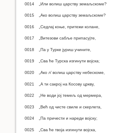
0014 „Или волиш царству земаљскоме?
0015 „Ако волиш царству земаљскоме?
0016 „Седлај коње, притежи колане,
0017 „Витезови сабље припасујте,
0018 „Па у Турке јуриш учините,
0019 „Сва ће Турска изгинути војска;
0020 „Ако л’ волиш царству небескоме,
0021 „А ти сакрој на Косову цркву,
0022 „Не води јој темељ од мермера,
0023 „Већ од чисте свиле и скерлета,
0024 „Па причести и нареди војску;
0025 „Сва ће твоја изгинути војска,