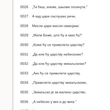
0026 „Ти ћеш, кнеже, шњоме погинути.”
0027 А кад царе саслушао речи,
0028 Мисли царе мисли свакојаке:
0029 „Мили Боже, што ћу и како ћу?
0030 „Коме ћу се приволети царству?
0031 „Да или ћу царству небескоме?
0032 „Да или ћу царству земаљскоме?
0033 „Ако ћу се приволети царству,
0034 „Приволети царству земаљскоме,
0035 „Земаљско је за малено царство,
0036 „А небеско у век и до века.”