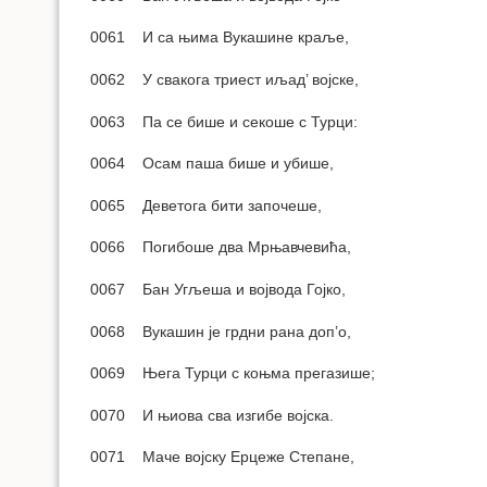
0061 И са њима Вукашине краље,
0062 У свакога триест иљад’ војске,
0063 Па се бише и секоше с Турци:
0064 Осам паша бише и убише,
0065 Деветога бити започеше,
0066 Погибоше два Мрњавчевића,
0067 Бан Угљеша и војвода Гојко,
0068 Вукашин је грдни рана доп’о,
0069 Њега Турци с коњма прегазише;
0070 И њиова сва изгибе војска.
0071 Маче војску Ерцеже Степане,