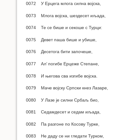
0072 У Ерцега млога силна војска,
0073 Млога војска, шездесет иљада,
0074 Те се бише и секоше с Турци:
0075 Девет паша бише и убише,
0076 Десетога бити започеше,
0077 Ал’ погибе Ерцеже Степане,
0078 И његова сва изгибе војска.
0079 Маче војску Српски кнез Лазаре,
0080 У Лазе је силни Србаљ био,
0081 Седамдесет и седам иљада,
0082 Па разгоне по Косову Турке,
0083 Не даду се ни гледати Турком,