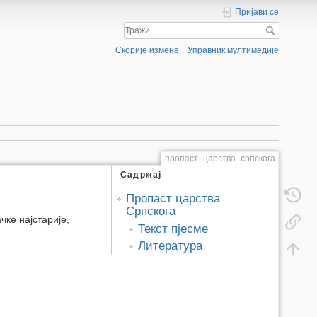
Пријави се
Скорије измене
Управник мултимедије
пропаст_царства_српскога
Садржај
Пропаст царства
Српскога
чке најстарије,
Текст пјесме
Литература