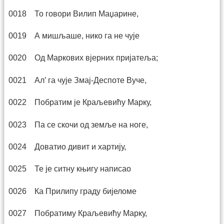
0018 То говори Вилип Маџарине,
0019 А мишљаше, нико га не чује
0020 Од Маркових вјерних пријатеља;
0021 Ал’ га чује Змај-Деспоте Вуче,
0022 Побратим је Краљевићу Марку,
0023 Па се скочи од земље на ноге,
0024 Доватио дивит и хартију,
0025 Те је ситну књигу написао
0026 Ка Прилипу граду бијеломе
0027 Побратиму Краљевићу Марку,