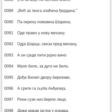
0089 „Већ за твога злаћена ђердана.”
0090 Па окрену помамна Шарина,
0091 Оде право у нову механу;
0092 Одја Шарца, свеза пред механу,
0093 А он сједе пити рујно вино
0094 Мало било, за дуго не било,
0095 Дође Вилип двору бијеломе,
0096 А срете га љуба Анђелија,
0097 Рони сузе низ бијело лице,
0098 Држи крвав јаглук у рукама,