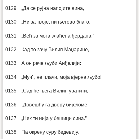
0129 „Да се рујна напојите вина,
0130 „Ни за твоје, ни његово благо,
0131 „Већ за мога злаћена ђердана.”
0132 Кад то зачу Вилип Маџарине,
0133 А он рече љуби Анђелији:
0134 „Муч’ , не плачи, моја вјерна љубо!
0135 „Сад ће њега Вилип уватити,
0136 „Довешћу га двору бијеломе,
0137 „Нек ти нија у бешици сина.”
0138 Па окрену суру бедевију,