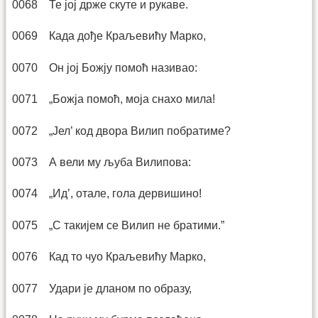
0068 Те јој држе скуте и рукаве.
0069 Када дође Краљевићу Марко,
0070 Он јој Божју помоћ називао:
0071 „Божја помоћ, моја снахо мила!
0072 „Јел’ код двора Вилип побратиме?
0073 А вели му љуба Вилипова:
0074 „Ид’, отале, гола дервишино!
0075 „С такијем се Вилип не братими.”
0076 Кад то чуо Краљевићу Марко,
0077 Удари је дланом по образу,