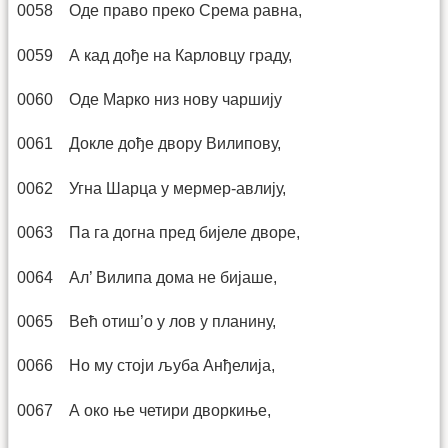
0058 Оде право преко Срема равна,
0059 А кад дође на Карловцу граду,
0060 Оде Марко низ нову чаршију
0061 Докле дође двору Вилипову,
0062 Угна Шарца у мермер-авлију,
0063 Па га догна пред бијеле дворе,
0064 Ал’ Вилипа дома не бијаше,
0065 Већ отиш’о у лов у планину,
0066 Но му стоји љуба Анђелија,
0067 А око ње четири дворкиње,