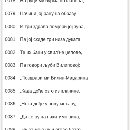
0078 На руци му бурма позлаћена,
0079 Начини јој рану на образу
0080 И три здрава помјери јој зуба,
0081 Па јој скиде три низа дуката,
0082 Те их баци у свил’не џепове,
0083 Па говори љуби Вилиповој:
0084 „Поздрави ми Вилип-Маџарина
0085 „Када дође озго из планине,
0086 „Нека дође у нову механу,
0087 „Да се рујна накитимо вина,
0088 „Ни за моје ни његово благо,