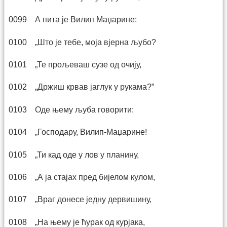
0099 А пита је Вилип Маџарине:
0100 „Што је тебе, моја вјерна љубо?
0101 „Те прољеваш сузе од очију,
0102 „Држиш крвав јаглук у рукама?”
0103 Оде њему љуба говорити:
0104 „Господару, Вилип-Маџарине!
0105 „Ти кад оде у лов у планину,
0106 „А ја стајах пред бијелом кулом,
0107 „Враг донесе једну дервишину,
0108 „На њему је ћурак од курјака,