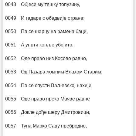
0048 Објеси му тешку топузину,
0049 И гадаре с обадвије стране;
0050 Па се шарцу на рамена баци,
0051 А упрти копље убојито,
0052 Оде право низ Косово равно,
0053 Од Пазара ломним Влахом Старим,
0054 Па се спусти Ваљевској нахији,
0055 Оде право преко Мачве равне
0056 Докле дође шеру Дмитровици,
0057 Туна Марко Саву пребродио,