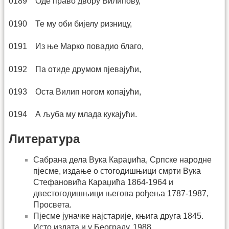
0189 Оде право двору Вилипову,
0190 Те му оби бијелу ризницу,
0191 Из ње Марко повадио благо,
0192 Па отиде друмом пјевајући,
0193 Оста Вилип ногом копајући,
0194 А љуба му млада кукајући.
Литература
Сабрана дела Вука Караџића, Српске народне
пјесме, издање о стогодишњици смрти Вука
Стефановића Караџића 1864-1964 и
двестогодишњици његова рођења 1787-1987,
Просвета.
Пјесме јуначке најстарије, књига друга 1845.
Исто издата и у Београду, 1988.