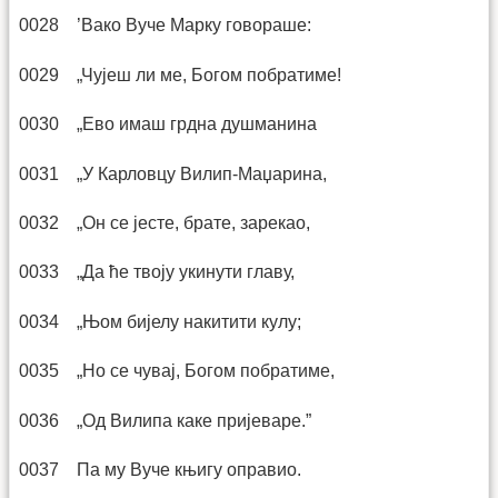
0028 ’Вако Вуче Марку говораше:
0029 „Чујеш ли ме, Богом побратиме!
0030 „Ево имаш грдна душманина
0031 „У Карловцу Вилип-Маџарина,
0032 „Он се јесте, брате, зарекао,
0033 „Да ће твоју укинути главу,
0034 „Њом бијелу накитити кулу;
0035 „Но се чувај, Богом побратиме,
0036 „Од Вилипа каке пријеваре.”
0037 Па му Вуче књигу оправио.