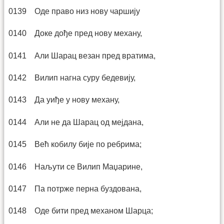
0139 Оде право низ нову чаршију
0140 Доке дође пред нову механу,
0141 Али Шарац везан пред вратима,
0142 Вилип нагна суру бедевију,
0143 Да уиђе у нову механу,
0144 Али не да Шарац од мејдана,
0145 Већ кобилу бије по ребрима;
0146 Наљути се Вилип Маџарине,
0147 Па потрже перна буздована,
0148 Оде бити пред механом Шарца;