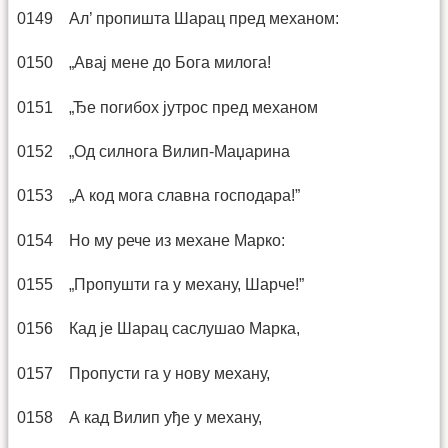
0149 Ал’ пропишта Шарац пред механом:
0150 „Авај мене до Бога милога!
0151 „Ђе погибох јутрос пред механом
0152 „Од силнога Вилип-Маџарина
0153 „А код мога славна господара!”
0154 Но му рече из механе Марко:
0155 „Пропушти га у механу, Шарче!”
0156 Кад је Шарац саслушао Марка,
0157 Пропусти га у нову механу,
0158 А кад Вилип уђе у механу,