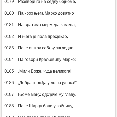
0179 Раздвоји га на седлу бојноме,
0180 Па кроз њега Марко доватио
0181 На вратима мермера камена,
0182 И њега је пола пресјекао,
0183 Па је оштру сабљу загледао,
0184 Па говори Краљевићу Марко:
0185 „Мили Боже, чуда великога!
0186 „Добра гвожђа у лоша јунака!”
0187 Њоме ману, одс’јече му главу,
0188 Па је Шарцу баци у зобницу,