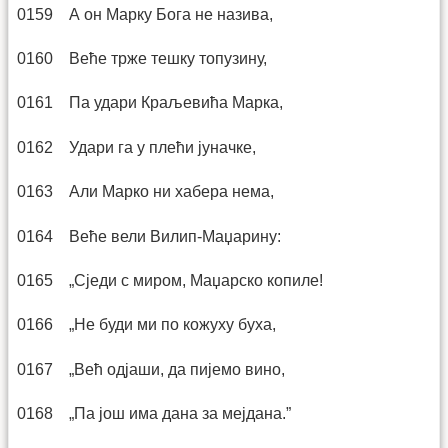
0159 А он Марку Бога не назива,
0160 Веће трже тешку топузину,
0161 Па удари Краљевића Марка,
0162 Удари га у плећи јуначке,
0163 Али Марко ни хабера нема,
0164 Веће вели Вилип-Маџарину:
0165 „Сједи с миром, Маџарско копиле!
0166 „Не буди ми по кожуху буха,
0167 „Већ одјаши, да пијемо вино,
0168 „Па још има дана за мејдана.”