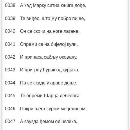
0038 А кад Марку ситна књига дође,
0039 Те виђео, што му побро пише,
0040 Он се скочи на ноге лагане,
0041 Опреми се на бијелој кули,
0042 И припаса сабљу оковану,
0043 И пригрну ћурак од курјака,
0044 Па се скиде у арове доње,
0045 Те опреми Шарца дебелога:
0046 Покри њега суром међедином,
0047 А заузда ђемом од челика,