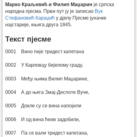
Марко Краљевић и Филип Маџарин
је српска
народна пјесма. Први пут ју је записао
Вук
Стефановић Караџић
у дјелу Пјесме јуначке
најстарије, књига друга 1845.
Текст пјесме
0001 Вино пије тридест капетана
0002 У Карловцу бијелому граду,
0003 Међу њима Вилип Маџарине,
0004 А до њега Змај-Деспоте Вуче,
0005 Докле су се вина напојили
0006 И од вина ћеив задобили,
0007 Па се вали тридест капетана,