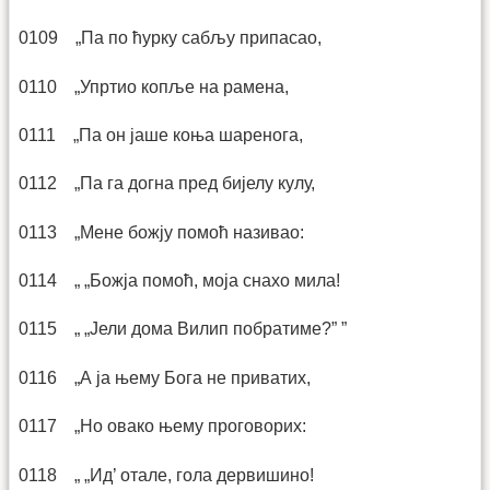
0109 „Па по ћурку сабљу припасао,
0110 „Упртио копље на рамена,
0111 „Па он јаше коња шаренога,
0112 „Па га догна пред бијелу кулу,
0113 „Мене божју помоћ називао:
0114 „ „Божја помоћ, моја снахо мила!
0115 „ „Јели дома Вилип побратиме?” ”
0116 „А ја њему Бога не приватих,
0117 „Но овако њему проговорих:
0118 „ „Ид’ отале, гола дервишино!