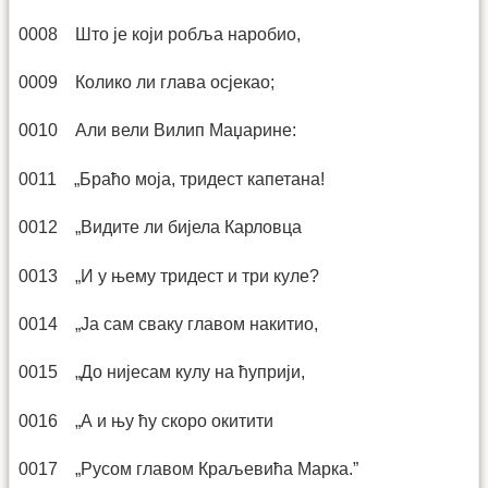
0008 Што је који робља наробио,
0009 Колико ли глава осјекао;
0010 Али вели Вилип Маџарине:
0011 „Браћо моја, тридест капетана!
0012 „Видите ли бијела Карловца
0013 „И у њему тридест и три куле?
0014 „Ја сам сваку главом накитио,
0015 „До нијесам кулу на ћуприји,
0016 „А и њу ћу скоро окитити
0017 „Русом главом Краљевића Марка.”