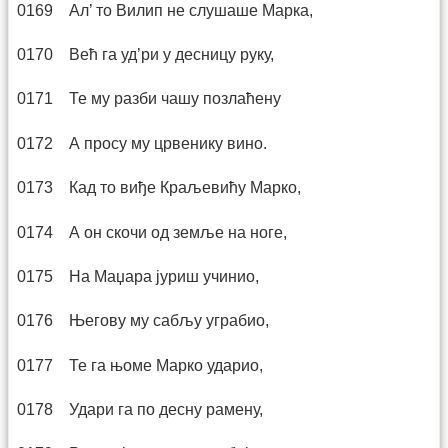
0169 Ал’ то Вилип не слушаше Марка,
0170 Већ га уд’ри у десницу руку,
0171 Те му разби чашу позлаћену
0172 А просу му црвенику вино.
0173 Кад то виђе Краљевићу Марко,
0174 А он скочи од земље на ноге,
0175 На Маџара јуриш учинио,
0176 Његову му сабљу уграбио,
0177 Те га њоме Марко ударио,
0178 Удари га по десну рамену,