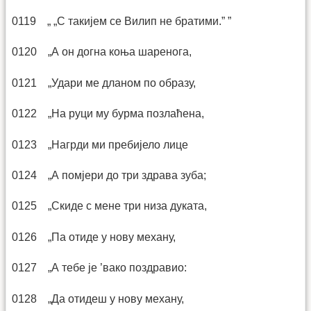
0119 „ „С такијем се Вилип не братими.” ”
0120 „А он догна коња шаренога,
0121 „Удари ме дланом по образу,
0122 „На руци му бурма позлаћена,
0123 „Нагрди ми пребијело лице
0124 „А помјери до три здрава зуба;
0125 „Скиде с мене три низа дуката,
0126 „Па отиде у нову механу,
0127 „А тебе је ’вако поздравио:
0128 „Да отидеш у нову механу,