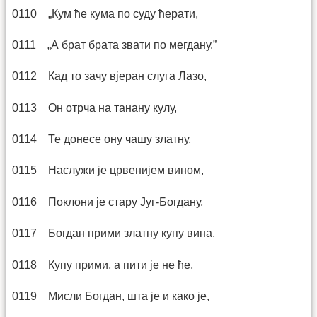
0110 „Кум ће кума по суду ћерати,
0111 „А брат брата звати по мегдану.”
0112 Кад то зачу вјеран слуга Лазо,
0113 Он отрча на танану кулу,
0114 Те донесе ону чашу златну,
0115 Наслужи је црвенијем вином,
0116 Поклони је стару Југ-Богдану,
0117 Богдан прими златну купу вина,
0118 Купу прими, а пити је не ће,
0119 Мисли Богдан, шта је и како је,