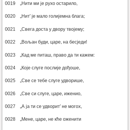
0019 „Нити ми је рухо остарило,
0020 „Нит’ је мало голијемна блага;
0021 „Свега доста у двору твојему;
0022 „Вољан буди, царе, на бесједи!
0023 „Кад ме питаш, право да ти кажем:
0024 „Које слуге послије дођоше,
0025 „Све се тебе слуге удворише,
0026 „Све си слуге, царе, иженио,
0027 „А ја ти се удворит’ не могох,
0028 „Мене, царе, не кће оженити