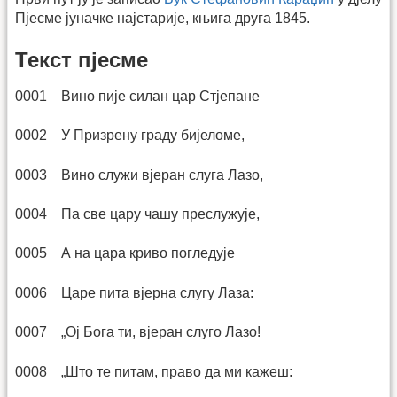
Пјесме јуначке најстарије, књига друга 1845.
Текст пјесме
0001 Вино пије силан цар Стјепане
0002 У Призрену граду бијеломе,
0003 Вино служи вјеран слуга Лазо,
0004 Па све цару чашу преслужује,
0005 А на цара криво погледује
0006 Царе пита вјерна слугу Лаза:
0007 „Ој Бога ти, вјеран слуго Лазо!
0008 „Што те питам, право да ми кажеш: