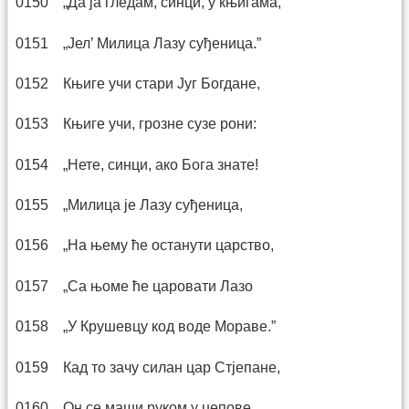
0150 „Да ја гледам, синци, у књигама,
0151 „Јел’ Милица Лазу суђеница.”
0152 Књиге учи стари Југ Богдане,
0153 Књиге учи, грозне сузе рони:
0154 „Нете, синци, ако Бога знате!
0155 „Милица је Лазу суђеница,
0156 „На њему ће останути царство,
0157 „Са њоме ће царовати Лазо
0158 „У Крушевцу код воде Мораве.”
0159 Кад то зачу силан цар Стјепане,
0160 Он се маши руком у џепове,