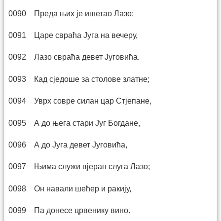
0090 Преда њих је ишетао Лазо;
0091 Царе свраћа Југа на вечеру,
0092 Лазо свраћа девет Југовића.
0093 Кад сједоше за столове златне;
0094 Уврх совре силан цар Стјепане,
0095 А до њега стари Југ Богдане,
0096 А до Југа девет Југовића,
0097 Њима служи вјеран слуга Лазо;
0098 Он навали шећер и ракију,
0099 Па донесе црвенику вино.