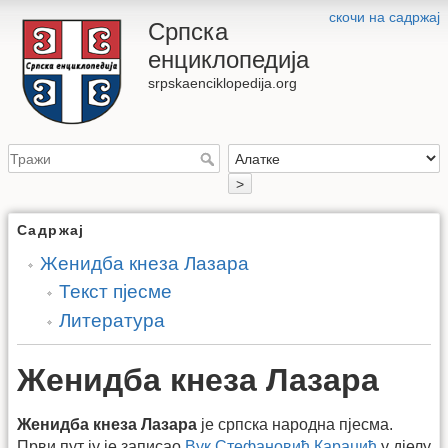
скочи на садржај
Српска
енциклопедија
srpskaenciklopedija.org
>
Садржај
Женидба кнеза Лазара
Текст пјесме
Литература
Женидба кнеза Лазара
Женидба кнеза Лазара
је српска народна пјесма.
Први пут ју је записао
Вук Стефановић Караџић
у дјелу