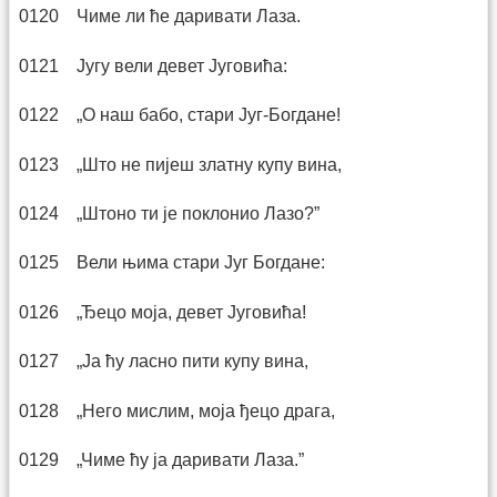
0120 Чиме ли ће даривати Лаза.
0121 Југу вели девет Југовића:
0122 „О наш бабо, стари Југ-Богдане!
0123 „Што не пијеш златну купу вина,
0124 „Штоно ти је поклонио Лазо?”
0125 Вели њима стари Југ Богдане:
0126 „Ђецо моја, девет Југовића!
0127 „Ја ћу ласно пити купу вина,
0128 „Него мислим, моја ђецо драга,
0129 „Чиме ћу ја даривати Лаза.”