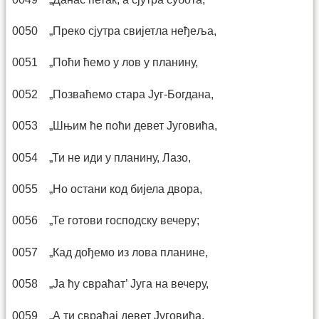
0050 „Преко сјутра свијетла неђеља,
0051 „Поћи ћемо у лов у планину,
0052 „Позваћемо стара Југ-Богдана,
0053 „Шњим ће поћи девет Југовића,
0054 „Ти не иди у планину, Лазо,
0055 „Но остани код бијела двора,
0056 „Те готови господску вечеру;
0057 „Кад дођемо из лова планине,
0058 „Ја ћу свраћат’ Југа на вечеру,
0059 „А ти свраћај девет Југовића.