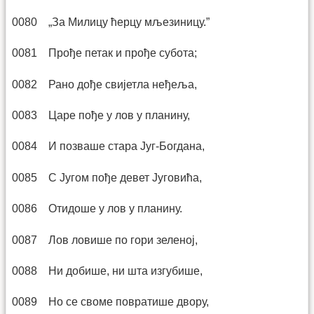
0080 „За Милицу ћерцу мљезиницу.”
0081 Прође петак и прође субота;
0082 Рано дође свијетла неђеља,
0083 Царе пође у лов у планину,
0084 И позваше стара Југ-Богдана,
0085 С Југом пође девет Југовића,
0086 Отидоше у лов у планину.
0087 Лов ловише по гори зеленој,
0088 Ни добише, ни шта изгубише,
0089 Но се своме повратише двору,