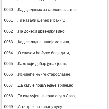
0060 „Кад сједнемо за столове златне,
0061 „Ти навали шећер и ракију,
0062 „Па донеси црвенику вино.
0063 „Кад се ладна напијемо вина,
0064 „О свачем ће Јуже бесједити,
0065 „Како који добар јунак јесте,
0066 „Изнијеће књиге старославне,
0067 „Да казује пошљедње вријеме;
0068 „Ти кад чујеш, вјерна слуго Лазо,
0069 „А ти трчи на танану кулу,