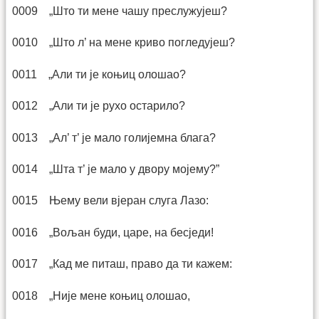
0009 „Што ти мене чашу преслужујеш?
0010 „Што л’ на мене криво погледујеш?
0011 „Али ти је коњиц олошао?
0012 „Али ти је рухо остарило?
0013 „Ал’ т’ је мало голијемна блага?
0014 „Шта т’ је мало у двору мојему?”
0015 Њему вели вјеран слуга Лазо:
0016 „Вољан буди, царе, на бесједи!
0017 „Кад ме питаш, право да ти кажем:
0018 „Није мене коњиц олошао,