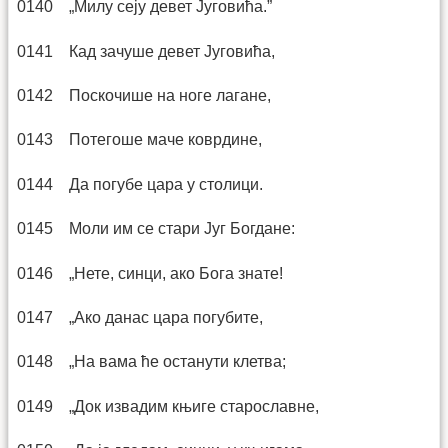
0140 „Милу сеју девет Југовића.”
0141 Кад зачуше девет Југовића,
0142 Поскочише на ноге лагане,
0143 Потегоше маче коврдине,
0144 Да погубе цара у столици.
0145 Моли им се стари Југ Богдане:
0146 „Нете, синци, ако Бога знате!
0147 „Ако данас цара погубите,
0148 „На вама ће останути клетва;
0149 „Док извадим књиге старославне,