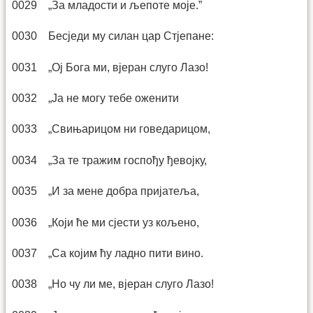
0029 „За младости и љепоте моје.”
0030 Бесједи му силан цар Стјепане:
0031 „Ој Бога ми, вјеран слуго Лазо!
0032 „Ја не могу тебе оженити
0033 „Свињарицом ни говедарицом,
0034 „За те тражим госпођу ђевојку,
0035 „И за мене добра пријатеља,
0036 „Који ће ми сјести уз кољено,
0037 „Са којим ћу ладно пити вино.
0038 „Но чу ли ме, вјеран слуго Лазо!