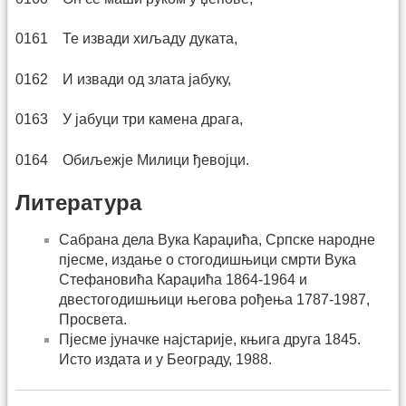
0161 Те извади хиљаду дуката,
0162 И извади од злата јабуку,
0163 У јабуци три камена драга,
0164 Обиљежје Милици ђевојци.
Литература
Сабрана дела Вука Караџића, Српске народне
пјесме, издање о стогодишњици смрти Вука
Стефановића Караџића 1864-1964 и
двестогодишњици његова рођења 1787-1987,
Просвета.
Пјесме јуначке најстарије, књига друга 1845.
Исто издата и у Београду, 1988.