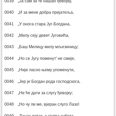
0039 „Ја сам за те нашао ђевојку,
0040 „И за мене добра пријатеља,
0041 „У онога стара Југ-Богдана,
0042 „Милу сеју девет Југовића,
0043 „Баш Милицу милу мљезиницу;
0044 „Но се Југу поменут’ не смије,
0045 „Није ласно њему упоменути,
0046 „Јер је Богдан рода господскога,
0047 „Не ће дати за слугу ђевојку;
0048 „Но чу ли ме, вјеран слуго Лазо!
0049 „Данас петак, а сјутра субота,