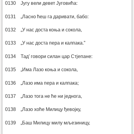
0130 Југу вели девет Југовића:
0131 „Ласно ћеш га даривати, бабо:
0132 „У нас доста коња и сокола,
0133 „У нас доста пера и калпака.”
0134 Тад’ говори силан цар Стјепане:
0135 „Има Лазо коња и сокола,
0136 „Лазо има пера и калпака;
0137 „Лазо тога не ће ни једнога,
0138 „Лазо хоће Милицу ђевојку,
0139 „Баш Милицу милу мљезиницу,