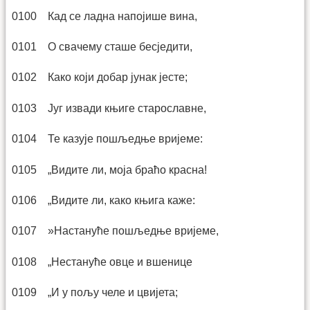
0100 Кад се ладна напојише вина,
0101 О свачему сташе бесједити,
0102 Како који добар јунак јесте;
0103 Југ извади књиге старославне,
0104 Те казује пошљедње вријеме:
0105 „Видите ли, моја браћо красна!
0106 „Видите ли, како књига каже:
0107 »Настануће пошљедње вријеме,
0108 „Нестануће овце и вшенице
0109 „И у пољу челе и цвијета;