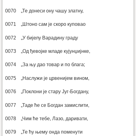
0070 „Те донеси ону чашу златну,
0071 „Штоно сам је скоро куповао
0072 „У бијелу Варадину граду
0073 „Од ђевојке младе кујунџијнке,
0074 „За њу дао товар и по блага;
0075 „Наслужи је црвенијем вином,
0076 „Поклони је стару Југ-Богдану,
0077 „Таде ће се Богдан замислити,
0078 „Чим ће тебе, Лазо, даривати,
0079 „Те ћу њему онда поменути