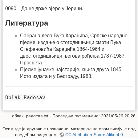
0090 Да не држе вјере у Јерини.
Литература
Сабрана дела Вука Караџића, Српске народне
пјесме, издање о стогодишњици смрти Вука
Стефановића Караџића 1864-1964 и
двестогодишњици његова рођења 1787-1987,
Просвета.
Пјесме јуначке најстарије, књига друга 1845.
Исто издата и у Београду, 1988.
Oblak Radosav
облак_радосав.txt
· Последњи пут мењано: 2021/05/26 20:26
Осим где је другачије назначено, материјал на овом викију је под
следећом лиценцом:
CC Attribution-Share Alike 4.0