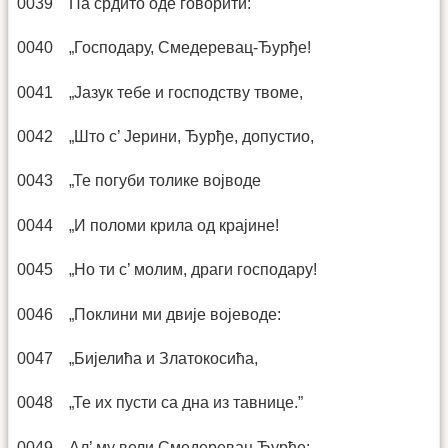
0039 Па срдито оде говорити:
0040 „Господару, Смедеревац-Ђурђе!
0041 „Јазук тебе и господству твоме,
0042 „Што с’ Јерини, Ђурђе, допустио,
0043 „Те погуби толике војводе
0044 „И поломи крила од крајине!
0045 „Но ти с’ молим, драги господару!
0046 „Поклини ми двије војеводе:
0047 „Бијелића и Златокосића,
0048 „Те их пусти са дна из тавнице.”
0049 Ал’ му вели Смедеревац Ђурђе: