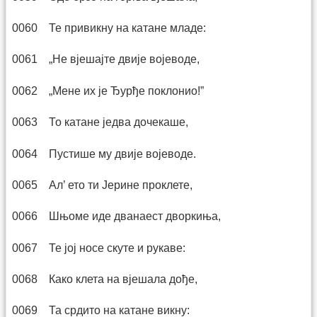
0060 Те привикну на катане младе:
0061 „Не вјешајте двије војеводе,
0062 „Мене их је Ђурђе поклонио!”
0063 То катане једва дочекаше,
0064 Пустише му двије војеводе.
0065 Ал’ ето ти Јерине проклете,
0066 Шњоме иде дванаест дворкиња,
0067 Те јој носе скуте и рукаве:
0068 Како клета на вјешала дође,
0069 Та срдито на катане викну: