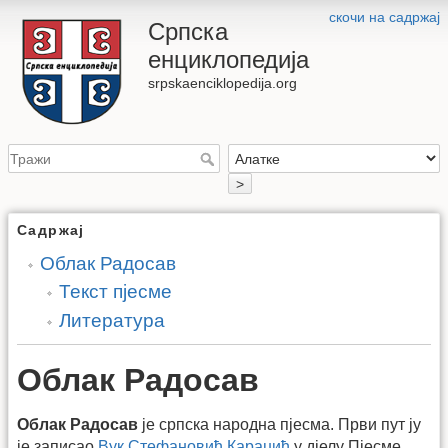
скочи на садржај
Српска
енциклопедија
srpskaenciklopedija.org
>
Садржај
Облак Радосав
Текст пјесме
Литература
Облак Радосав
Облак Радосав
је српска народна пјесма. Први пут ју
је записао
Вук Стефановић Караџић
у дјелу Пјесме