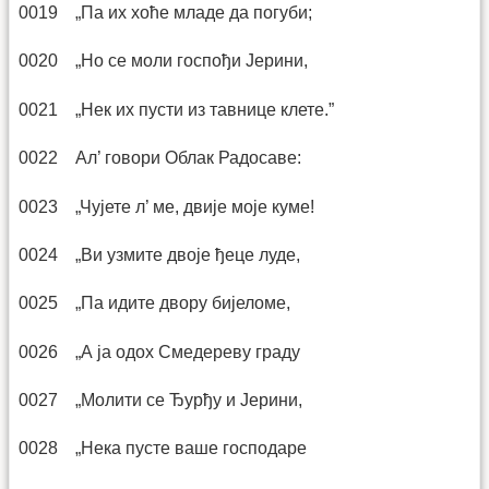
0019 „Па их хоће младе да погуби;
0020 „Но се моли госпођи Јерини,
0021 „Нек их пусти из тавнице клете.”
0022 Ал’ говори Облак Радосаве:
0023 „Чујете л’ ме, двије моје куме!
0024 „Ви узмите двоје ђеце луде,
0025 „Па идите двору бијеломе,
0026 „А ја одох Смедереву граду
0027 „Молити се Ђурђу и Јерини,
0028 „Нека пусте ваше господаре