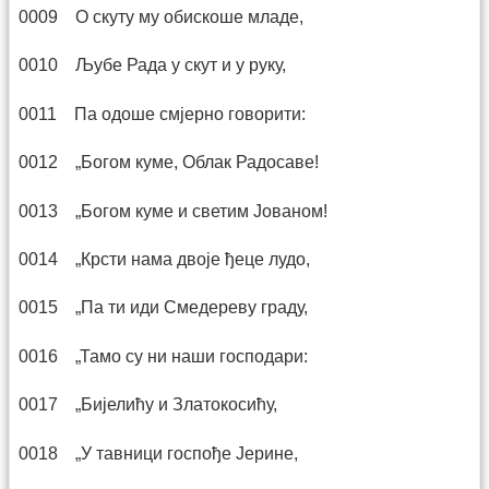
0009 О скуту му обискоше младе,
0010 Љубе Рада у скут и у руку,
0011 Па одоше смјерно говорити:
0012 „Богом куме, Облак Радосаве!
0013 „Богом куме и светим Јованом!
0014 „Крсти нама двоје ђеце лудо,
0015 „Па ти иди Смедереву граду,
0016 „Тамо су ни наши господари:
0017 „Бијелићу и Златокосићу,
0018 „У тавници госпође Јерине,