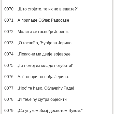
0070 „Што стојите, те их не вјешате?”
0071 А припаде Облак Радосаве
0072 Молити се госпођи Јерини:
0073 „О госпођо, Ђурђева Јерино!
0074 „Поклони ми двије војеводе,
0075 „Та немој их младе погубити!”
0076 Ал’ говори госпођа Јерина:
0077 „Нос’ те ђаво, Облачићу Раде!
0078 „И тебе ћу сјутра објесити
0079 „Са унуком Змај-деспотом Вуком.”