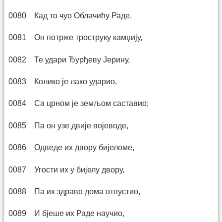
0080 Кад то чуо Облачићу Раде,
0081 Он потрже троструку камџију,
0082 Те удари Ђурђеву Јерину,
0083 Колико је лако ударио,
0084 Са црном је земљом саставио;
0085 Па он узе двије војеводе,
0086 Одведе их двору бијеломе,
0087 Угости их у бијелу двору,
0088 Па их здраво дома отпустио,
0089 И бјеше их Раде научио,