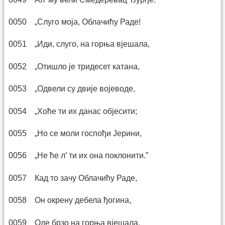
0050 „Слуго моја, Облачићу Раде!
0051 „Иди, слуго, на горња вјешала,
0052 „Отишло је тридесет катана,
0053 „Одвели су двије војеводе,
0054 „Хоће ти их данас објесити;
0055 „Но се моли госпођи Јерини,
0056 „Не ће л’ ти их она поклонити.”
0057 Кад то зачу Облачићу Раде,
0058 Он окрену дебела ђогина,
0059 Оде брзо на горња вјешала,