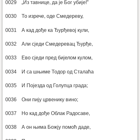
0029 „Из тавнице, да је Бог убије!”
0030 То изрече, оде Смедереву,
0031 А кад дође ка Ђурђевој кули,
0032 Али сједи Смедеревац Ђурђе,
0033 Ево сједи пред бијелом кулом,
0034 И са шњиме Тодор од Сталаћа
0035 И Појезда од Голупца града;
0036 Они пију црвенику вино;
0037 Но кад дође Облак Радосаве,
0038 А он њима Божју помоћ даде,