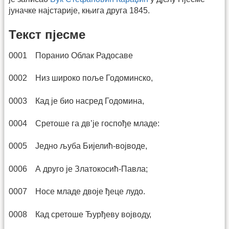
јуначке најстарије, књига друга 1845.
Текст пјесме
0001 Поранио Облак Радосаве
0002 Низ широко поље Годоминско,
0003 Кад је био насред Годомина,
0004 Сретоше га дв’је госпође младе:
0005 Једно љуба Бијелић-војводе,
0006 А друго је Златокосић-Павла;
0007 Носе младе двоје ђеце лудо.
0008 Кад сретоше Ђурђеву војводу,