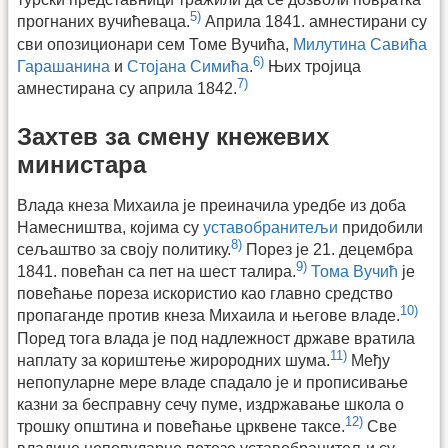
5)
прогнаних вучићеваца.
Априла 1841. амнестирани су
сви опозиционари сем Томе Вучића,
Милутина Савића
6)
Гарашанина
и
Стојана Симића
.
Њих тројица
7)
амнестирана су априла 1842.
Захтев за смену кнежевих
министара
Влада кнеза Михаила је преиначила уредбе из доба
Намесништва, којима су
уставобранитељи
придобили
8)
сељаштво за своју политику.
Порез је 21. децембра
9)
1841. повећан са пет на шест талира.
Тома Вучић
је
повећање пореза искористио као главно средство
10)
пропаганде против кнеза Михаила и његове владе.
Поред тога влада је под надлежност државе вратила
11)
наплату за кориштење жирородних шума.
Међу
непопуларне мере владе спадало је и прописивање
казни за бесправну сечу пуме, издржавање школа о
12)
трошку општина и повећање црквене таксе.
Све