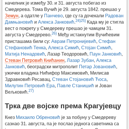
начелник је између 30. и 31. августа побегао из
Смедерева. Тома Вучић је 29. августа 1842. прешао у
Земун
, а одатле у
Панчево
, где су га дочекали
Радован
24)
25)
Дамњановић
и
Алекса Јанковић
.
Када му је стигла
вест о покрету у Смедереву прешао је чамцем 31.
26)
августа у Смедерево.
Међу истакнутим Вучићевим
присташама били су:
Аврам Петронијевић
,
Стефан
Стефановић Тенка
,
Алекса Симић
,
Стојан Симић
,
Матија Ненадовић
, Лазар Теодоровић,
Паун Јанковић
,
Стеван Петровић Книћанин
,
Лазар Зубан
,
Алекса
Јанковић
, београдски митрополит
Петар Јовановић
,
ужички владика Нићифор Максимовић, Милисав
Здравковић Ресавац,
Стеван Стојановић Ћоса
,
Милутин Петровић Ера
,
Павле Станишић
и Јован
27)
Вељковић.
Трка две војске према Крагујевцу
Кнез
Михаило Обреновић
је за побуну у Смедереву
сазнао 31. августа, па је послао једнога саветника са