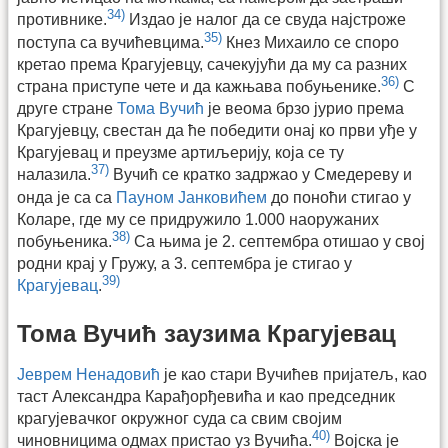
34)
противнике.
Издао је налог да се свуда најстроже
35)
поступа са вучићевцима.
Кнез Михаило се споро
кретао према Крагујевцу, сачекујући да му са разних
36)
страна приступе чете и да кажњава побуњенике.
С
друге стране
Тома Вучић
је веома брзо јурио према
Крагујевцу, свестан да ће победити онај ко први уђе у
Крагујевац и преузме артиљерију, која се ту
37)
налазила.
Вучић се кратко задржао у Смедереву и
онда је са са
Пауном Јанковићем
до поноћи стигао у
Коларе, где му се придружило 1.000 наоружаних
38)
побуњеника.
Са њима је 2. септембра отишао у свој
родни крај у Гружу, а 3. септембра је стигао у
39)
Крагујевац
.
Тома Вучић заузима Крагујевац
Јеврем Ненадовић
је као стари Вучићев пријатељ, као
таст Александра Карађорђевића и као председник
крагујевачког окружног суда са свим својим
40)
чиновницима одмах пристао уз Вучића.
Војска је