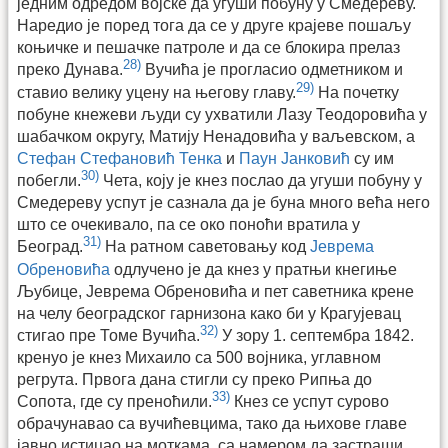
једним одредом војске да угуши побуну у Смедереву.
Наредио је поред тога да се у друге крајеве пошаљу
коњичке и пешачке патроле и да се блокира прелаз
28)
преко Дунава.
Вучића је прогласио одметником и
29)
ставио велику уцену на његову главу.
На почетку
побуне кнежеви људи су ухватили Лазу Теодоровића у
шабачком округу, Матију Ненадовића у ваљевском, а
Стефан Стефановић Тенка
и
Паун Јанковић
су им
30)
побегли.
Чета, коју је кнез послао да угуши побуну у
Смедереву успут је сазнала да је буна много већа него
што се очекивало, па се око поноћи вратила у
31)
Београд.
На ратном саветовању код
Јеврема
Обреновића
одлучено је да кнез у пратњи кнегиње
Љубице, Јеврема Обреновића и пет саветника крене
на челу београдског гарнизона како би у Крагујевац
32)
стигао пре Томе Вучића.
У зору 1. септембра 1842.
кренуо је кнез Михаило са 500 војника, углавном
регрута. Првога дана стигли су преко Рипња до
33)
Сопота, где су преноћили.
Кнез се успут сурово
обрачунавао са вучићевцима, тако да њихове главе
јавно истицао на моткама, са намером да застраши