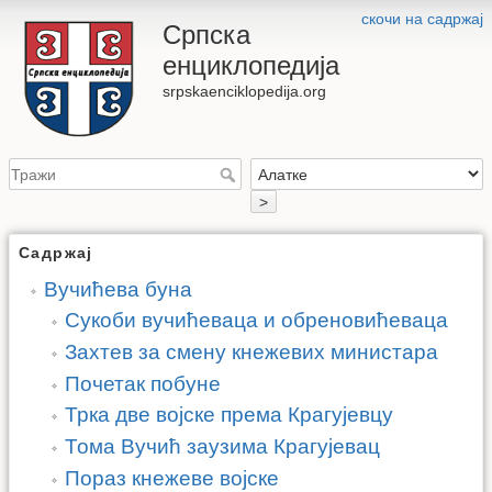
скочи на садржај
Српска
енциклопедија
srpskaenciklopedija.org
>
Садржај
Вучићева буна
Сукоби вучићеваца и обреновићеваца
Захтев за смену кнежевих министара
Почетак побуне
Трка две војске према Крагујевцу
Тома Вучић заузима Крагујевац
Пораз кнежеве војске