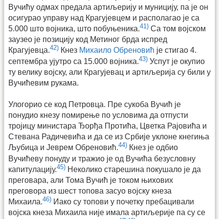
Вучићу одмах предала артиљерију и муницију, па је он
осигурао управу над Крагујевцем и располагао је са
41)
5.000 што војника, што побуњеника.
Са том војском
заузео је позицију код Метиног брда испред
42)
Крагујевца.
Кнез
Михаило Обреновић
је стигао 4.
43)
септембра ујутро са 15.000 војника.
Успут је окупио
ту велику војску, али Крагујевац и артиљерија су били у
Вучићевим рукама.
Улогорио се код Петровца. Пре сукоба Вучић је
понудио кнезу помирење по условима да отпусти
тројицу министара Ђорђа Протића, Цветка Рајовића и
Стевана Радичевића и да се из Србије уклоне кнегиња
44)
Љубица и Јеврем Обреновић.
Кнез је одбио
Вучићеву понуду и тражио је од Вучића безусловну
45)
капитулацију.
Неколико старешина покушало је да
преговара, али Тома Вучић је током њихових
преговора из шест топова засуо војску кнеза
46)
Михаила.
Иако су топови у почетку пребацивали
војска кнеза Михаила није имала артиљерије па су се