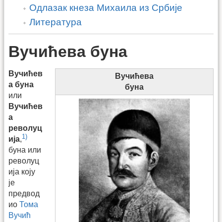
Одлазак кнеза Михаила из Србије
Литература
Вучићева буна
Вучићев
Вучићева
а буна
буна
или
Вучићев
а
револуц
1)
ија
,
буна или
револуц
ија коју
је
предвод
ио
Тома
Вучић