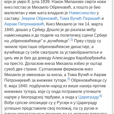
који је умро 8. јула 1839. Након Миланове смрти нови
кнез постао је Михаило Обреновић, а пошто је био
малолетан у име њега владало је
Намесништво
у
саставу:
Јеврем Обреновић
,
Тома Вучић Перишић
и
Аврам Петронијевић
. Кнез Михаило је тек 14. марта
1840. дошао у Србију. Дошло је до разлаза међу
намесницима и до поделе на политичкој сцени Србије
2)
на „обреновићевце” и „вучићевце”.
Прву струју су
чиниле присташе обреновићевске династије, а
вучићевци су себе сматрали за уставобранитеље и
циљ им је био да доведу Александра Карађорђевића
на престо. Доласком кнеза Михаила избио је оштар
сукоб две стране. Султановим ферманом кнез
Михаило је именован за кнеза, а Тома Вучић и Аврам
3)
Петронијевић за кнежеве туторе.
Обреновићевци су
6. маја 1840. подбунили народ из више нахија против
кнежевих тутора, који су онда потражили уточиште
4)
најпре у београдској тврђави, а онда у
Цариграду
.
Вође српске опозиције су у Русији и у Цариграду
успешно представили свој положај, па су руски и
турски представници тражили да се дозволи повратка