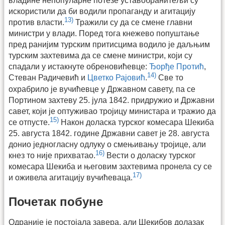
владине непопуларне потезе уставобранитељи су
искористили да би водили пропаганду и агитацију
13)
против власти.
Тражили су да се смене главни
министри у влади. Поред тога кнежево попуштање
пред ранијим турским притисцима водило је даљњим
турским захтевима да се смене министри, који су
спадали у истакнуте обреновићевце:
Ђорђе Протић
,
14)
Стеван Радичевић и
Цветко Рајовић
.
Све то
охрабрило је вучићевце у Државном савету, па се
Портином захтеву 25. јула 1842. придружио и Државни
савет, који је оптуживао тројицу министара и тражио да
15)
се отпусте.
Након доласка турског комесара Шекиба
25. августа 1842. године Државни савет је 28. августа
донио једногласну одлуку о смењивању тројице, али
16)
кнез то није прихватао.
Вести о доласку турског
комесара Шекиба и његовим захтевима пронела су се
17)
и оживела агитацију вучићеваца.
Почетак побуне
Одраније је постојала завера, али Шекибов долазак