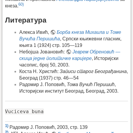
60)
кнеза.
Литература
Алекса Ивић,
Борба кнеза Михаила и Томе
Вучића Перишића
, Српски књижевни гласник,
књига 1 (1924) стр. 105—119
Небојша Јовановић:
Јеврем Обреновић —
скица једне политичке каријере
, Историјски
часопис, број 50, 2003.
Коста Н. Христић:
Записи старог Београђанина
,
Београд (1937) стр. 46—54
Радомир Ј. Поповић,
Тома Вучић Перишић
,
Историјски институт Београд, Београд, 2003.
Vuciceva buna
1)
Радомир Ј. Поповић, 2003, стр. 139
2)