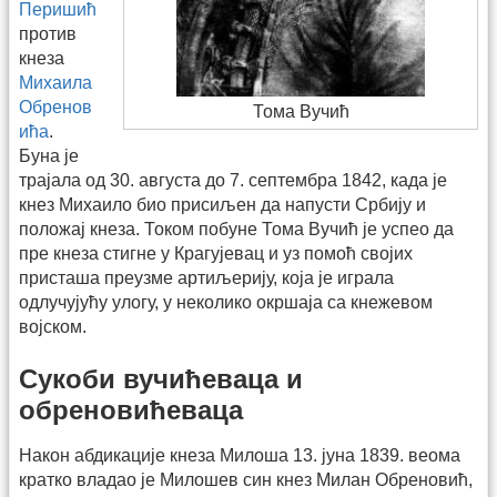
Перишић
против
кнеза
Михаила
Обренов
Тома Вучић
ића
.
Буна је
трајала од 30. августа до 7. септембра 1842, када је
кнез Михаило био присиљен да напусти Србију и
положај кнеза. Током побуне Тома Вучић је успео да
пре кнеза стигне у Крагујевац и уз помоћ својих
присташа преузме артиљерију, која је играла
одлучујућу улогу, у неколико окршаја са кнежевом
војском.
Сукоби вучићеваца и
обреновићеваца
Након абдикације кнеза Милоша 13. јуна 1839. веома
кратко владао је Милошев син кнез Милан Обреновић,