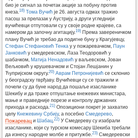
био је сигнал за почетак акције за побуну против
18)
кнеза.
Тома Вучић
је 26. августа одмах тражио
пасош за прелазак у Аустрију, а други угледнији
вучићевци отпутовали су у своје родне крајеве, са
19)
намером да започну агитацију.
Према завереничком
плану Вучић је требао да подигне буну у Крагујевцу,
Стефан Стефановић Тенка
у у пожаревачком,
Паун
Јанковић
у смедеревском, Лаза Теодоровић у
шабачком,
Матија Ненадовић
у ваљевском, Јован
Вељковић у крушевачком и Стојан Лешјанин у
20)
Ћупријском округу.
Аврам Петронијевић
се склонио
у београдску тврђаву. Вучићевци су се тражили и
почели су да буне народ да пошаље изасланике
Шекибу и да траже отпуштање кнежевих министара,
мање и праведније порезе и контролу државних
21)
прихода и расхода.
Опозициони покрет је захватио
целу
Кнежевину Србију
, а посебно
Смедерево
,
22)
Пожаревац
и
Шабац
.
У Смедереву су изабрали
изасланике, који су турском комесару Шекиба требали
23)
да изнесу народне молбе и притужбе.
Смедеревски