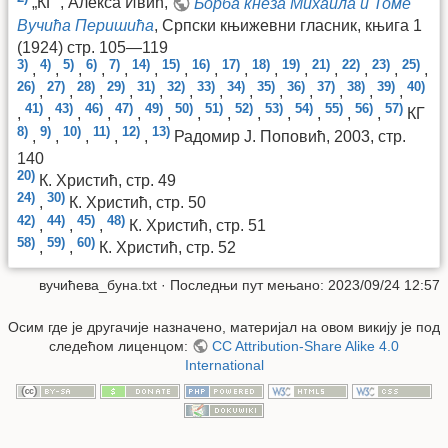
„КГ”, Алекса Ивић,
Борба кнеза Михаила и Томе
Вучића Перишића
, Српски књижевни гласник, књига 1
(1924) стр. 105—119
3)
4)
5)
6)
7)
14)
15)
16)
17)
18)
19)
21)
22)
23)
25)
,
,
,
,
,
,
,
,
,
,
,
,
,
,
,
26)
27)
28)
29)
31)
32)
33)
34)
35)
36)
37)
38)
39)
40)
,
,
,
,
,
,
,
,
,
,
,
,
,
41)
43)
46)
47)
49)
50)
51)
52)
53)
54)
55)
56)
57)
,
,
,
,
,
,
,
,
,
,
,
,
,
КГ
8)
9)
10)
11)
12)
13)
,
,
,
,
,
Радомир Ј. Поповић, 2003, стр.
140
20)
К. Христић, стр. 49
24)
30)
,
К. Христић, стр. 50
42)
44)
45)
48)
,
,
,
К. Христић, стр. 51
58)
59)
60)
,
,
К. Христић, стр. 52
вучићева_буна.txt
· Последњи пут мењано: 2023/09/24 12:57
Осим где је другачије назначено, материјал на овом викију је под
следећом лиценцом:
CC Attribution-Share Alike 4.0
International