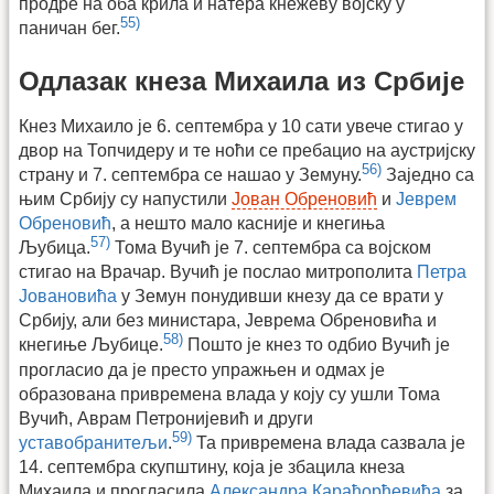
продре на оба крила и натера кнежеву војску у
55)
паничан бег.
Одлазак кнеза Михаила из Србије
Кнез Михаило је 6. септембра у 10 сати увече стигао у
двор на Топчидеру и те ноћи се пребацио на аустријску
56)
страну и 7. септембра се нашао у Земуну.
Заједно са
њим Србију су напустили
Јован Обреновић
и
Јеврем
Обреновић
, а нешто мало касније и кнегиња
57)
Љубица.
Тома Вучић је 7. септембра са војском
стигао на Врачар. Вучић је послао митрополита
Петра
Јовановића
у Земун понудивши кнезу да се врати у
Србију, али без министара, Јеврема Обреновића и
58)
кнегиње Љубице.
Пошто је кнез то одбио Вучић је
прогласио да је престо упражњен и одмах је
образована привремена влада у коју су ушли Тома
Вучић, Аврам Петронијевић и други
59)
уставобранитељи
.
Та привремена влада сазвала је
14. септембра скупштину, која је збацила кнеза
Михаила и прогласила
Александра Карађорђевића
за