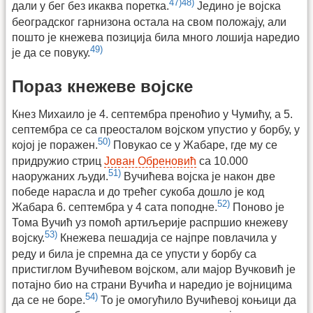
47)
48)
дали у бег без икаква поретка.
Једино је војска
београдског гарнизона остала на свом положају, али
пошто је кнежева позиција била много лошија наредио
49)
је да се повуку.
Пораз кнежеве војске
Кнез Михаило је 4. септембра преноћио у Чумићу, а 5.
септембра се са преосталом војском упустио у борбу, у
50)
којој је поражен.
Повукао се у Жабаре, где му се
придружио стриц
Јован Обреновић
са 10.000
51)
наоружаних људи.
Вучићева војска је након две
победе нарасла и до трећег сукоба дошло је код
52)
Жабара 6. септембра у 4 сата поподне.
Поново је
Тома Вучић уз помоћ артиљерије распршио кнежеву
53)
војску.
Кнежева пешадија се најпре повлачила у
реду и била је спремна да се упусти у борбу са
пристиглом Вучићевом војском, али мајор Вучковић је
потајно био на страни Вучића и наредио је војницима
54)
да се не боре.
То је омогућило Вучићевој коњици да