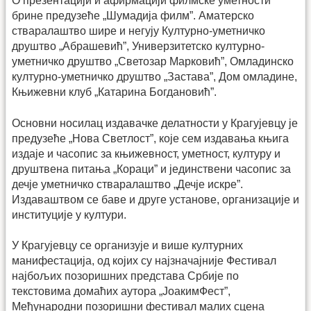
О презентацији и афирмацији филмске уметности
брине предузеће „Шумадија филм”. Аматерско
стваралаштво шире и негују Културно-уметничко
друштво „Абрашевић”, Универзитетско културно-
уметничко друштво „Светозар Марковић”, Омладинско
културно-уметничко друштво „Застава”, Дом омладине,
Књижевни клуб „Катарина Богдановић”.
Основни носилац издавачке делатности у Крагујевцу је
предузеће „Нова Светлост”, које сем издавања књига
издаје и часопис за књижевност, уметност, културу и
друштвена питања „Кораци” и јединствени часопис за
дечје уметничко стваралаштво „Дечје искре”.
Издаваштвом се баве и друге установе, организације и
институције у култури.
У Крагујевцу се организује и више културних
манифестација, од којих су најзначајније Фестивал
најбољих позоришних представа Србије по
текстовима домаћих аутора „ЈоакимФест”,
Међународни позоришни фестивал малих сцена