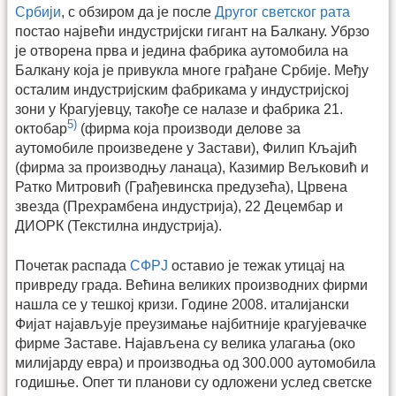
Србији
, с обзиром да је после
Другог светског рата
постао највећи индустријски гигант на Балкану. Убрзо
је отворена прва и једина фабрика аутомобила на
Балкану која је привукла многе грађане Србије. Међу
осталим индустријским фабрикама у индустријској
зони у Крагујевцу, такође се налазе и фабрика 21.
5)
октобар
(фирма која производи делове за
аутомобиле произведене у Застави), Филип Кљајић
(фирма за производњу ланаца), Казимир Вељковић и
Ратко Митровић (Грађевинска предузећа), Црвена
звезда (Прехрамбена индустрија), 22 Децембар и
ДИОРК (Текстилна индустрија).
Почетак распада
СФРЈ
оставио је тежак утицај на
привреду града. Већина великих производних фирми
нашла се у тешкој кризи. Године 2008. италијански
Фијат најављује преузимање најбитније крагујевачке
фирме Заставе. Најављена су велика улагања (око
милијарду евра) и производња од 300.000 аутомобила
годишње. Опет ти планови су одложени услед светске