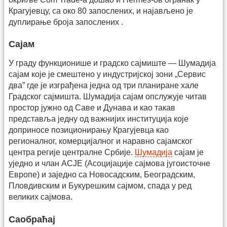
Крагујевцу, са око 80 запослених, и најављено је
дуплирање броја запослених .
Сајам
У граду функционише и градско сајмиште — Шумадија
сајам које је смештено у индустријској зони „Сервис
два” где је изграђена једна од три планиране хале
Градског сајмишта. Шумадија сајам опслужује читав
простор јужно од Саве и Дунава и као такав
представља једну од важнијих институција које
доприносе позиционирању Крагујевца као
регионалног, комерцијалног и наравно сајамског
центра регије централне Србије.
Шумадија
сајам је
уједно и члан АСЈЕ (Асоцијације сајмова југоисточне
Европе) и заједно са Новосадским, Београдским,
Пловдивским и Букурешким сајмом, спада у ред
великих сајмова.
Саобраћај