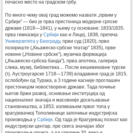
почасно место на градском грбу.
По много чему овај град можемо назвати „првим у
Србији” — био је прва престоница модерне српске
државе (1818—1841), у њему су основане: 1833/1835.
прва гимназија у
Србији
као и Лицеј, 1838, претеча
Универзитета у Београду
, први суд (1820), прво
позориште („Књажеско-србски театар” 1835), прве
новине („Новине србске”), музичка формација
(„Књажеско-србска банда”), прва апотека, галерија
слика, музеј, библиотека… После вишевековне турске
(тј. Аустроугарске 1718—1739) владавине град је 1815.
ослобођен од Турака, а 3 године касније проглашен
престоницом новостворене државе. Тада почиње
његов бржи развој, оснивање институција од
националног значаја и масовније досељавање
становништва, а 1853. изливањем првог топа у
крагујевачкој Тополивници започиње индустријска
производња у
Србији
. Од тада је Крагујевац познат као
индустријски центар, пре свега значајан због
производње оружја, а од средине 20. века и