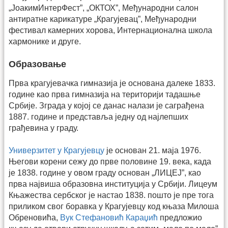
„ЈоакимИнтерФест”, „ОКТОХ”, Међународни салон
антиратне карикатуре „Крагујевац”, Међународни
фестивал камерних хорова, Интернационална школа
хармонике и друге.
Образовање
Прва крагујевачка гимназија је основана далеке 1833.
године као прва гимназија на територији тадашње
Србије. Зграда у којој се данас налази је саграђена
1887. године и представља једну од најлепших
грађевина у граду.
Универзитет у Крагујевцу
је основан 21. маја 1976.
Његови корени сежу до прве половине 19. века, када
је 1838. године у овом граду основан „ЛИЦЕЈ”, као
прва највиша образовна институција у Србији. Лицеум
Књажества сербског је настао 1838. пошто је пре тога
приликом свог боравка у Крагујевцу код књаза Милоша
Обреновића,
Вук Стефановић Караџић
предложио