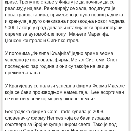
кризе. Тренутно стање у Фијату је да почињу да се
реализују најаве. Реновирају се хале, подигнута је
нова трафостаница, примљено је пуно нових радника
и кренула је дуго очекивана производња новог модела
500l. Такође у град долазе и италијански произвођачи
опреме за аутомобиле попут Мањети Марелија,
Џонсон контролс и Сигит контрол.
У погонима „Филипа Кљајића” једно време веома
успешно је пословала фирма Метал Системи. Опет
последњих пар година и они су такође на ивици
преживљавања.
У Крагујевцу се налази успешна фирма Форма Идеале
која се бави производњом намештаја. Њен асортиман
се извози у великој мери у околне земље.
Београдска фирма Com Trade купила је 2008.
словеначку фирму Hermes која се бави израдом
софтвера за бројне купце широм света. Тако је под
окриље Com Trade-a дошао и Hermes-ов огранак у