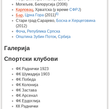
Могиљев, Белорусија (2006)
Карловац
, Хрватска (у време
СФРЈ
)
6)
Бар
,
Црна Гора
(2011)
Стари град-Сарајево,
Босна и Херцеговина
(2012)
Фоча
,
Република Српска
Општина Зубин Поток
,
Србија
Галерија
Спортски клубови
ФК Раднички 1923
ФК Шумадија 1903
ФК Победа
ФК Колонија
ФК Застава
ФК Арсенал
ФК Ердоглија
КК Раднички