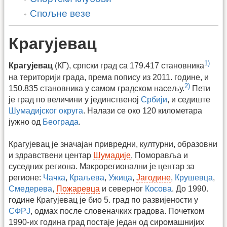
Спољне везе
Крагујевац
1)
Крагујевац
(КГ), српски град са 179.417 становника
на територији града, према попису из 2011. године, и
2)
150.835 становника у самом градском насељу.
Пети
је град по величини у јединственој
Србији
, и седиште
Шумадијског округа
. Налази се око 120 километара
јужно од
Београда
.
Крагујевац је значајан привредни, културни, образовни
и здравствени центар
Шумадије
, Поморавља и
суседних региона. Макрорегионални је центар за
регионе:
Чачка
,
Краљева
,
Ужица
,
Јагодине
,
Крушевца
,
Смедерева
,
Пожаревца
и северног
Косова
. До 1990.
године Крагујевац је био 5. град по развијености у
СФРЈ
, одмах после словеначких градова. Почетком
1990-их година град постаје један од сиромашнијих