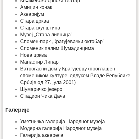
Књажевско-српски театар
Амиџин конак
Акваријум
Стара црква
Стара скупштина
Музеј „Стара ливница”
Спомен-парк „Крагујевачки октобар”
Споменик палим Шумадинцима
Нова црква
Манастир Липар
Ватрогасни дом у Крагујевцу (проглашен
спомеником културе, одлуком Владе Републике
Србије од 27. јула 2001)
Шумаричко језеро
Стадион Чика Дача
Галерије
Уметничка галерија Народног музеја
Модерна галерија Народног музеја
Галерија акварела