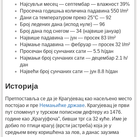
Најсувљи месец — септембар — влажност 39%
Просечна годишња количина падавина 550 l/m²
Дани са температуром преко 25°C — 92
Број ледених дана (испод нуле) — 96
Број дана под снегом — 34 (највише јануар)
Највише падавина — јун — просек 83 l/m²
Најмање падавина — фебруар — просек 32 l/m²
Просечан број сунчаних сати — 5.5 h/дан
Најмањи број сунчаних сати — децембар 2.1 h/
дан
Највећи број сунчаних сати — јун 8.8 h/дан
Историја
Претпоставља се да је Крагујевац као насељено место
постојао и пре
Немањићке државе
. Крагујевац је први
пут споменут у турском пописном дефтеру из 1476.
године као „Крагујфоча”, бивши трг са 32 куће. Име је
добио по птици крагуј (врсти јастреба) која је у
средњем веку коришћена за лов, а данас заузима