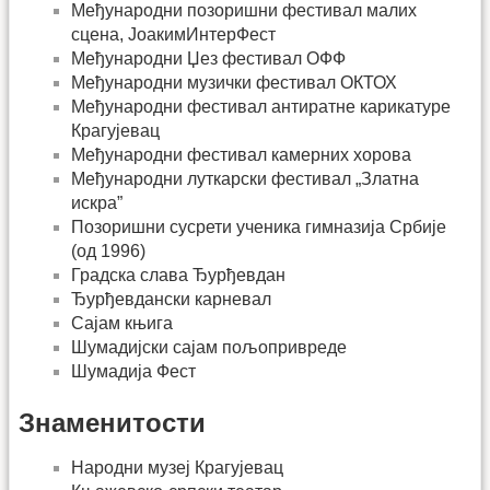
Међународни позоришни фестивал малих
сцена, ЈоакимИнтерФест
Међународни Џез фестивал ОФФ
Међународни музички фестивал ОКТОХ
Међународни фестивал антиратне карикатуре
Крагујевац
Међународни фестивал камерних хорова
Међународни луткарски фестивал „Златна
искра”
Позоришни сусрети ученика гимназија Србије
(од 1996)
Градска слава Ђурђевдан
Ђурђевдански карневал
Сајам књига
Шумадијски сајам пољопривреде
Шумадија Фест
Знаменитости
Народни музеј Крагујевац