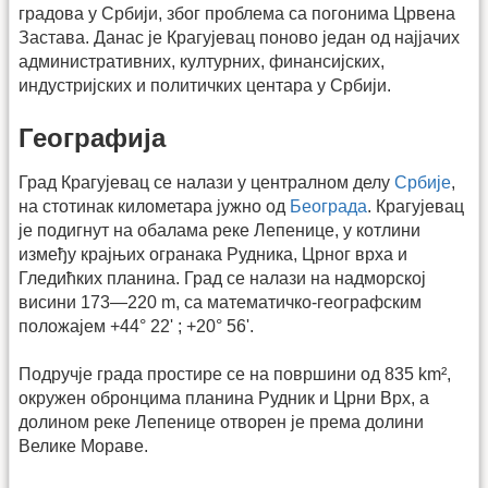
градова у Србији, због проблема са погонима Црвена
Застава. Данас је Крагујевац поново један од најјачих
административних, културних, финансијских,
индустријских и политичких центара у Србији.
Географија
Град Крагујевац се налази у централном делу
Србије
,
на стотинак километара јужно од
Београда
. Крагујевац
је подигнут на обалама реке Лепенице, у котлини
између крајњих огранака Рудника, Црног врха и
Гледићких планина. Град се налази на надморској
висини 173—220 m, са математичко-географским
положајем +44° 22' ; +20° 56'.
Подручје града простире се на површини од 835 km²,
окружен обронцима планина Рудник и Црни Врх, а
долином реке Лепенице отворен је према долини
Велике Мораве.