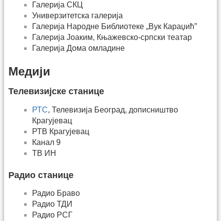
Галерија СКЦ
Универзитетска галерија
Галерија Народне Библиотеке „Вук Караџић”
Галерија Јоаким, Књажевско-српски театар
Галерија Дома омладине
Медији
Телевизијске станице
РТС
, Телевизија Београд, дописништво
Крагујевац
РТВ Крагујевац
Канал 9
ТВ ИН
Радио станице
Радио Браво
Радио ТДИ
Радио РСГ