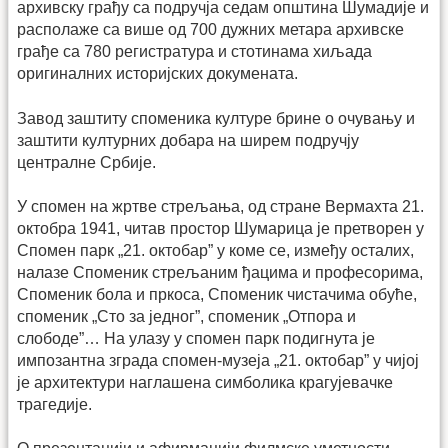
архивску грађу са подручја седам општина Шумадије и
располаже са више од 700 дужних метара архивске
грађе са 780 регистратура и стотинама хиљада
оригиналних историјских докумената.
Завод заштиту споменика културе брине о очувању и
заштити културних добара на ширем подручју
централне Србије.
У спомен на жртве стрељања, од стране Вермахта 21.
октобра 1941, читав простор Шумарица је претворен у
Спомен парк „21. октобар” у коме се, између осталих,
налазе Споменик стрељаним ђацима и професорима,
Споменик бола и пркоса, Споменик чистачима обуће,
споменик „Сто за једног”, споменик „Отпора и
слободе”… На улазу у спомен парк подигнута је
импозантна зграда спомен-музеја „21. октобар” у чијој
је архитектури наглашена симболика крагујевачке
трагедије.