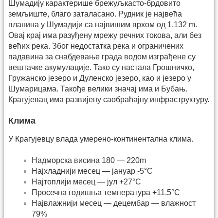
Шумадију карактерише брежуљкасто-брдовито
земљиште, благо заталасано. Рудник је највећа
планина у Шумадији са највишим врхом од 1.132 m.
Овај крај има разуђену мрежу речних токова, али без
већих река. Због недостатка река и ограничених
падавина за снабдевање града водом изграђене су
вештачке акумулације. Тако су настала Грошничко,
Гружанско језеро и Дуленско језеро, као и језеро у
Шумарицама. Такође велики значај има и Бубањ.
Крагујевац има развијену саобраћајну инфраструктуру.
Клима
У Крагујевцу влада умерено-континентална клима.
Надморска висина 180 — 220m
Најхладнији месец — јануар -5°C
Најтоплији месец — јул +27°C
Просечна годишња температура +11.5°C
Највлажнији месец — децембар — влажност
79%