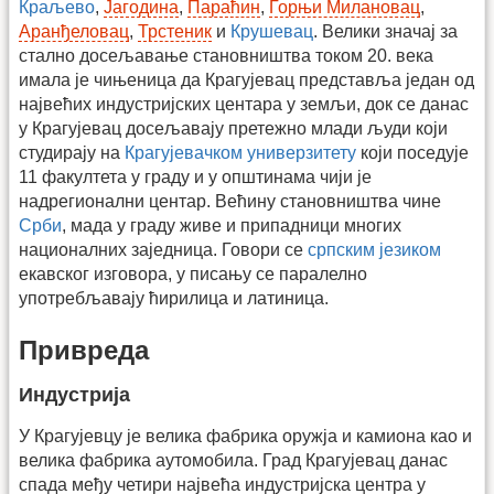
Краљево
,
Јагодина
,
Параћин
,
Горњи Милановац
,
Аранђеловац
,
Трстеник
и
Крушевац
. Велики значај за
стално досељавање становништва током 20. века
имала је чињеница да Крагујевац представља један од
највећих индустријских центара у земљи, док се данас
у Крагујевац досељавају претежно млади људи који
студирају на
Крагујевачком универзитету
који поседује
11 факултета у граду и у општинама чији је
надрегионални центар. Већину становништва чине
Срби
, мада у граду живе и припадници многих
националних заједница. Говори се
српским језиком
екавског изговора, у писању се паралелно
употребљавају ћирилица и латиница.
Привреда
Индустрија
У Крагујевцу је велика фабрика оружја и камиона као и
велика фабрика аутомобила. Град Крагујевац данас
спада међу четири највећа индустријска центра у