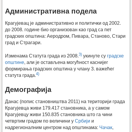
Административна подела
Крагујевац је административно и политички од 2002.
до 2008. године био организован као град са пет
градских општина: Аеродром, Пивара, Станово, Стари
град и Страгари.
3)
Изменама Статута града из 2008.
укинуте су
градске
општине
, али је остављена могућност каснијег
формирања градских општина у члану 3. важећег
4)
статута града.
Демографија
Данас (попис становништва 2011) на територији града
Крагујевца живи 179.417 становника, а у самом
Крагујевцу живи 150.835 становника што га чини
четвртим градом по величини у
Србији
и
надрегионалним центром над општинама:
Чачак
,