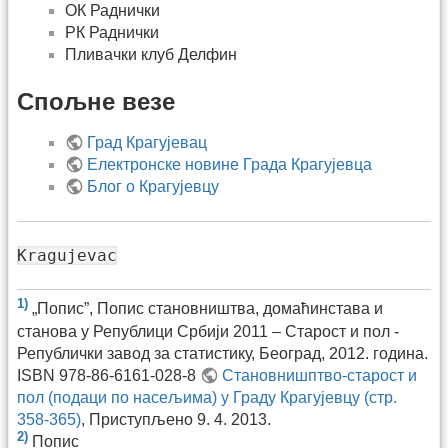
ОК Раднички
РК Раднички
Пливачки клуб Делфин
Спољне везе
Град Крагујевац
Електронске новине Града Крагујевца
Блог о Крагујевцу
Kragujevac
1)
„Попис”, Попис становништва, домаћинстава и
станова у Републици Србији 2011 – Старост и пол -
Републички завод за статистику, Београд, 2012. година.
ISBN 978-86-6161-028-8
Становнишптво-старост и
пол (подаци по насељима) у Граду Крагујевцу (стр.
358-365)
, Приступљено 9. 4. 2013.
2)
Попис