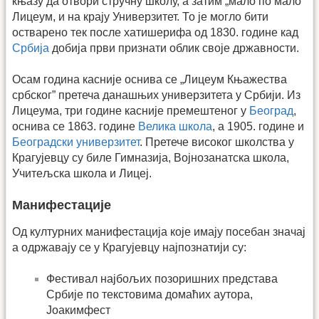
књазу да отвори стручну школу, а затим „мало по мало”
Лицеум, и на крају Универзитет. То је могло бити
остварено тек после хатишерифа од 1830. године кад
Србија
добија први признати облик своје државности.
Осам година касније оснива се „Лицеум Књажества
србског” претеча данашњих универзитета у Србији. Из
Лицеума, три године касније премештеног у
Београд
,
оснива се 1863. године
Велика школа
, а 1905. године и
Београдски универзитет
. Претече високог школства у
Крагујевцу су биле Гимназија, Војнозанатска школа,
Учитељска школа и Лицеј.
Манифестације
Од културних манифестација које имају посебан значај
а одржавају се у Крагујевцу најпознатији су:
Фестивал најбољих позоришних представа
Србије по текстовима домаћих аутора,
Јоакимфест