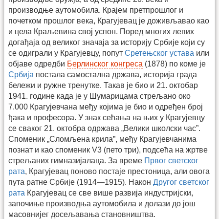
производње аутомобила. Крајем претпрошлог и
почетком прошлог века, Крагујевац је доживљавао као
и цела Краљевина свој успон. Поред многих лепих
догађаја од великог значаја за историју Србије који су
се одиграли у Крагујевцу, попут
Сретењског устава
или
објаве одредби
Берлинског конгреса
(1878) по коме је
Србија
постала самостална држава, историја града
бележи и ружне тренутке. Такав је био и 21. октобар
1941. године када је у Шумарицама стрељано око
7.000 Крагујевчана међу којима је био и одређен број
ђака и професора. У знак сећања на њих у Крагујевцу
се сваког 21. октобра одржава „Велики школски час”.
Споменик „Сломљена крила”, међу Крагујевчанима
познат и као споменик V3 (пето три), подсећа на жртве
стрељаних гимназијалаца. За време
Првог светског
рата
, Крагујевац поново постаје престоница, али овога
пута ратне Србије (1914—1915). Након
Другог светског
рата
Крагујевац се све више развија индустријски,
започиње производња аутомобила и долази до још
масовнијег досељавања становништва.