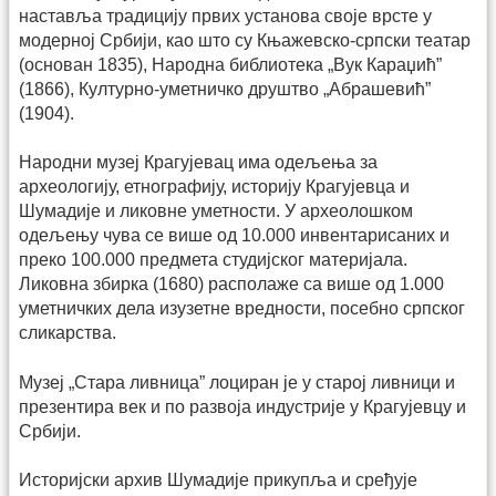
наставља традицију првих установа своје врсте у
модерној Србији, као што су Књажевско-српски театар
(основан 1835), Народна библиотека „Вук Караџић”
(1866), Културно-уметничко друштво „Абрашевић”
(1904).
Народни музеј Крагујевац има одељења за
археологију, етнографију, историју Крагујевца и
Шумадије и ликовне уметности. У археолошком
одељењу чува се више од 10.000 инвентарисаних и
преко 100.000 предмета студијског материјала.
Ликовна збирка (1680) располаже са више од 1.000
уметничких дела изузетне вредности, посебно српског
сликарства.
Музеј „Стара ливница” лоциран је у старој ливници и
презентира век и по развоја индустрије у Крагујевцу и
Србији.
Историјски архив Шумадије прикупља и сређује