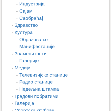
Индустрија
Сајам
Саобраћај
Здравство
Култура
Образовање
Манифестације
Знаменитости
Галерије
Медији
Телевизијске станице
Радио станице
Недељна штампа
Градови побратими
Галерија
Спортски клубови