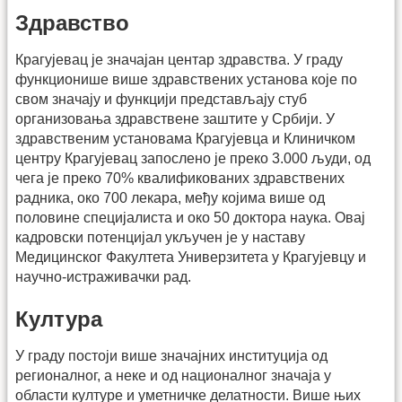
Здравство
Крагујевац је значајан центар здравства. У граду
функционише више здравствених установа које по
свом значају и функцији представљају стуб
организовања здравствене заштите у Србији. У
здравственим установама Крагујевца и Клиничком
центру Крагујевац запослено је преко 3.000 људи, од
чега је преко 70% квалификованих здравствених
радника, око 700 лекара, међу којима више од
половине специјалиста и око 50 доктора наука. Овај
кадровски потенцијал укључен је у наставу
Медицинског Факултета Универзитета у Крагујевцу и
научно-истраживачки рад.
Култура
У граду постоји више значајних институција од
регионалног, а неке и од националног значаја у
области културе и уметничке делатности. Више њих