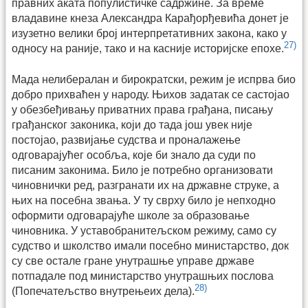
правних аката популистичке садржине. За време
владавине кнеза Александра Карађорђевића донет је
изузетно велики број интерпретативних закона, како у
27)
односу на раније, тако и на касније историјске епохе.
Мада нелибералан и бирократски, режим је испрва био
добро прихваћен у народу. Њихов задатак се састојао
у обезбеђивању приватних права грађана, писању
грађанског законика, који до тада још увек није
постојао, развијање судства и проналажење
одговарајућег особља, које би знало да суди по
писаним законима. Било је потребно организовати
чиновнички ред, разгранати их на државне струке, а
њих на посебна звања. У ту сврху било је непходно
оформити одговарајуће школе за образовање
чиновника. У уставобранитељском режиму, само су
судство и школство имали посебно министарство, док
су све остале гране унутрашње управе државе
потпадале под министарство унутрашњих послова
28)
(Попечатељство внутрењеих дела).