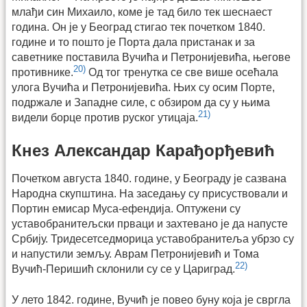
млађи син Михаило, коме је тад било тек шеснаест
година. Он је у Београд стигао тек почетком 1840.
године и то пошто је Порта дала пристанак и за
саветнике поставила Вучића и Петронијевића, његове
20)
противнике.
Од тог тренутка се све више осећала
улога Вучића и Петронијевића. Њих су осим Порте,
подржале и Западне силе, с обзиром да су у њима
21)
видели борце против руског утицаја.
Кнез Александар Карађорђевић
Почетком августа 1840. године, у Београду је сазвана
Народна скупштина. На заседању су присуствовали и
Портин емисар Муса-ефендија. Оптужени су
уставобранитељски прваци и захтевано је да напусте
Србију. Тридесетседморица уставобранитеља убрзо су
и напустили земљу. Аврам Петронијевић и Тома
22)
Вучић-Перишић склонили су се у Цариград.
У лето 1842. године, Вучић је повео буну која је свргла