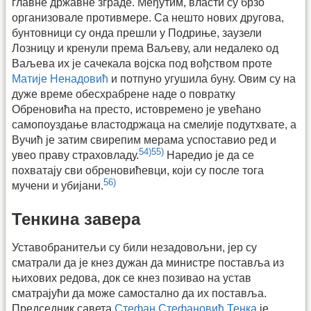
главне државне зграде. Међутим, власти су брзо
организовале противмере. Са нешто нових другова,
бунтовници су онда прешли у Подриње, заузели
Лозницу и кренули према Ваљеву, али недалеко од
Ваљева их је сачекала војска под вођством проте
Матије Ненадовић
и потпуно угушила буну. Овим су на
дуже време обесхрабрене наде о повратку
Обреновића на престо, истовремено је увећано
самопоуздање властодржаца на смелије подутхвате, а
Вучић је затим свирепим мерама успоставио ред и
54)
55)
увео праву страховладу.
Наредио је да се
похватају сви обреновићевци, који су после тога
56)
мучени и убијани.
Тенкина завера
Уставобранитељи су били незадовољни, јер су
сматрали да је кнез дужан да министре поставља из
њихових редова, док се кнез позивао на устав
сматрајући да може самостално да их поставља.
Председник савета
Стефан Стефановић Тенка
је