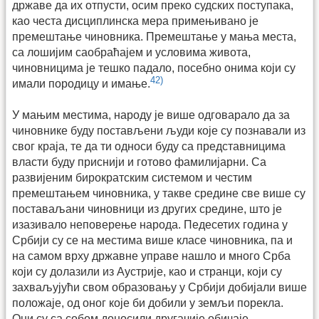
државе да их отпусти, осим преко судских поступака,
као честа дисциплинска мера примењивано је
премештање чиновника. Премештање у мања места,
са лошијим саобраћајем и условима живота,
чиновницима је тешко падало, посебно онима који су
42)
имали породицу и имање.
У мањим местима, народу је више одговарало да за
чиновнике буду постављени људи које су познавали из
свог краја, те да ти односи буду са представницима
власти буду приснији и готово фамилијарни. Са
развијеним бирократским системом и честим
премештањем чиновника, у такве средине све више су
поставаљани чиновници из других средине, што је
изазивало неповерење народа. Педесетих година у
Србији су се на местима више класе чиновника, па и
на самом врху државне управе нашло и много Срба
који су долазили из Аустрије, као и странци, који су
захваљујући свом образовању у Србији добијали више
положаје, од оног које би добили у земљи порекла.
Они су са собом доносили другачије обичаје,