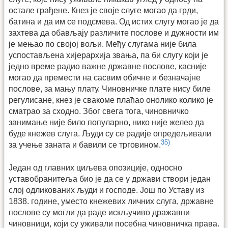
остале грађене. Кнез је своје слуге могао да грди,
батина и да им се подсмева. Од истих слугу могао је да
захтева да обављају различите послове и дужности им
је мењао по својој вољи. Међу слугама није била
успостављена хијерархија звања, па би слугу који је
једно време радио важне државне послове, касније
могао да премести на сасвим обичне и безначајне
послове, за мању плату. Чиновничке плате нису биле
регулисане, кнез је свакоме плаћао онолико колико је
сматрао за сходно. Због свега тога, чиновничко
занимање није било популарно, нико није желео да
буде кнежев слуга. Људи су се радије опредељивали
35)
за учење заната и бавили се трговином.
Један од главних циљева опозиције, односно
уставобранитеља био је да се у држави створи један
слој одликованих људи и господе. Још по Уставу из
1838. године, уместо кнежевих личних слуга, државне
послове су могли да раде искључиво дражавни
чиновници, који су уживали посебна чиновничка права.