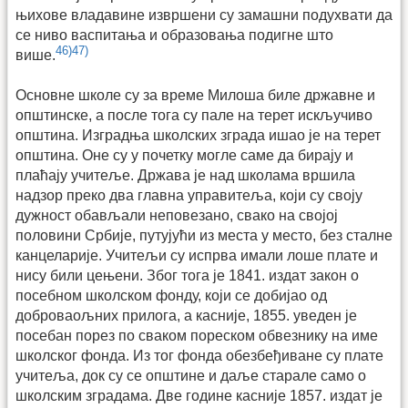
њихове владави­не извршени су замашни подухвати да
се ниво васпитања и образовања подигне што
46)
47)
више.
Основне школе су за време Милоша биле државне и
општинске, а после тога су пале на терет искључиво
општина. Изградња школских зграда ишао је на терет
општина. Оне су у почетку могле саме да бирају и
плаћају учитеље. Држава је над школама вршила
надзор преко два главна управитеља, који су своју
дужност обављали неповезано, свако на својој
половини Србије, путујући из места у место, без сталне
канцеларије. Учитељи су испрва имали лоше плате и
нису били цењени. Због тога је 1841. издат закон о
посебном школском фонду, који се добијао од
доброваољних прилога, а касније, 1855. уведен је
посебан порез по сваком пореском обвезнику на име
школског фонда. Из тог фонда обезбеђиване су плате
учитеља, док су се општине и даље старале само о
школским зградама. Две године касније 1857. издат је