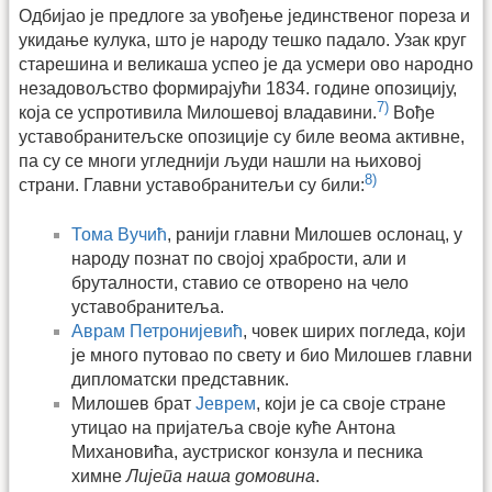
Одбијао је предлоге за увођење јединственог пореза и
укидање кулука, што је народу тешко падало. Узак круг
старешина и великаша успео је да усмери ово народно
незадовољство формирајући 1834. године опозицију,
7)
која се успротивила Милошевој владавини.
Вође
уставобранитељске опозиције су биле веома активне,
па су се многи угледнији људи нашли на њиховој
8)
страни. Главни уставобранитељи су били:
Тома Вучић
, ранији главни Милошев ослонац, у
народу познат по својој храбрости, али и
бруталности, ставио се отворено на чело
уставобранитеља.
Аврам Петронијевић
, човек ширих погледа, који
је много путовао по свету и био Милошев главни
дипломатски представник.
Милошев брат
Јеврем
, који је са своје стране
утицао на пријатеља своје куће Антона
Михановића, аустриског конзула и песника
химне
Лијепа наша домовина
.