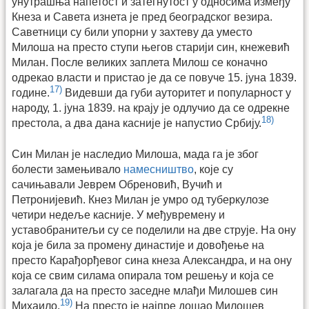
унутрашња напетост и затегнутост у односима између
Кнеза и Савета изнета је пред београдског везира.
Саветници су били упорни у захтеву да уместо
Милоша на престо ступи његов старији син, кнежевић
Милан. После великих заплета Милош се коначно
одрекао власти и пристао је да се повуче 15. јуна 1839.
17)
године.
Видевши да губи ауторитет и популарност у
народу, 1. јуна 1839. на крају је одлучио да се одрекне
18)
престола, а два дана касније је напустио Србију.
Син Милан је наследио Милоша, мада га је због
болести замењивало
намесништво
, које су
сачињавали Јеврем Обреновић, Вучић и
Петронијевић. Кнез Милан је умро од туберкулозе
четири недеље касније. У међувремену и
уставобранитељи су се поделили на две струје. На ону
која је била за промену династије и довођење на
престо Карађорђевог сина кнеза Александра, и на ону
која се свим силама опирала том решењу и која се
залагала да на престо заседне млађи Милошев син
19)
Михаило.
На престо је најпре дошао Милошев