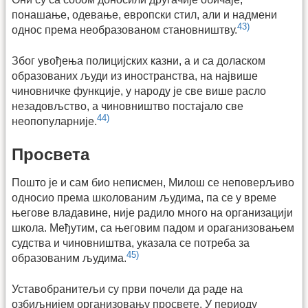
понашање, одевање, европски стил, али и надмени
43)
однос према необразованом становништву.
Због увођења полицијских казни, а и са доласком
образованих људи из иностранства, на највише
чиновничке функције, у народу је све више расло
незадовљство, а чиновништво постајало све
44)
неопопуларније.
Просвета
Пошто је и сам био неписмен, Милош се неповерљиво
односио према школованим људима, па се у време
његове владавине, није радило много на организацији
школа. Међутим, са његовим падом и ораганизовањем
судства и чиновништва, указала се потреба за
45)
образованим људима.
Уставобранитељи су први почели да раде на
озбиљнијем организовању просвете. У периоду