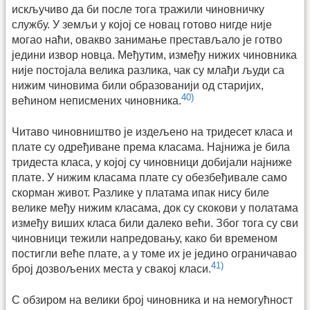
искључиво да би после тога тражили чиновничку
службу. У земљи у којој се новац готово нигде није
могао наћи, овакво занимање престављало је готво
једини извор новца. Међутим, између нижих чиновника
није постојала велика разлика, чак су млађи људи са
нижим чиновима били образованији од старијих,
40)
већином неписмених чиновника.
Читаво чиновништво је издељено на тридесет класа и
плате су одређиване према класама. Најнижа је била
тридеста класа, у којој су чиновници добијали најниже
плате. У нижим класама плате су обезбеђивале само
скорман живот. Разлике у платама ипак нису биле
велике међу нижим класама, док су скокови у полатама
између виших класа били далеко већи. Због тога су сви
чиновници тежили напредовању, како би временом
постигли веће плате, а у томе их је једино ограничавао
41)
број дозвољених места у свакој класи.
С обзиром на велики број чиновника и на немогућност