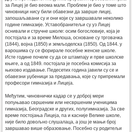
за Лицеј је био веома мали. Проблем је био у томе што
чиновници нису били обавезни да заврше лицеј,
запошаљавани су и они који су завршавали неколико
године гимназије. Уставобранитељи су уз Лицеј
оснивали и стручне школе: осим богословије, која је
постојала и за време Милоша, основане су трговачка
(1844), војна (1850) и земљоделска (1850). Од 1844. у
варошима су се форирале посебне женске школе.
Исте године почеле су да се штампају и прве школске
књиге, а од 1849. постојала је посебна комисија за
њихово издавање. Педесетих година јавили су се и
обавезни уџбеници за предавања, које су припремали
професори гимназија и Лицеја.
Међутим, чиновнички кадар се у доброј мери
попуњавао свршеним или несвршеним ученицима
гимназија, Београдске и других, полугимназија. За све
време постојања Лицеја, па и касније Велике школе,
није било довољно слушалаца, а још је мањи број
завршавао више образовање. Посебно су родитељи