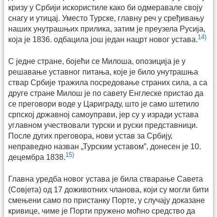
кризу у Србији искористиле како би одмеравале своју
снагу и утицај. Уместо Турске, главну реч у сређивању
наших унутрашњих прилика, затим је преузела Русија,
14)
која је 1836. одбацила још један нацрт новог устава.
С једне стране, бојећи се Милоша, опозиција је у
решавање уставног питања, које је било унутрашња
ствар Србије тражила посредовање страних сила, а са
друге стране Милош је по савету Енглеске пристао да
се преговори воде у Цариграду, што је само штетило
српској државној самоуправи, јер су у изради устава
углавном учествовали турски и руски представници.
После дугих преговора, нови устав за Србију,
неправедно назван „Турским уставом”, донесен је 10.
15)
децембра 1838.
Главна уредба новог устава је била стварање Савета
(Совјета) од 17 доживотних чланова, који су могли бити
смењени само по пристанку Порте, у случају доказане
кривице, чиме је Порти пружено моћно средство да