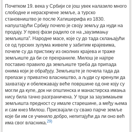
Почетком 19. века у Србији се још увек налазило много
слободне и нераскрчене земље, а турско
становништво је после Хатишерифа из 1830.
напуштајући Србију почело је своју земљу да нуди на
продају. У првој фази радило се на „заузимању
земљишта”. Народне масе, које су до тада склањајући
се од турских зулума живеле у забитим крајевима,
почеле су да пристижу из околних крајева и траже
земљиште да би се прехраниле. Милош је најпре
поставио правило да земљиште треба да припада
онима који је обрађују. Земљиште је почела тада да
прелази у приватно власништво, а људи су кренули да
захватају и обележавају веће површине од оне коју су
могли да купе, док ни општинска и манастирска имања
нису била тачно разграничена. У трци за заузимањем
земљишта предност су имале старешине, а међу њема
и сам кнез Милош. Присвајали су свако парче земље
које би им се учинило добро, непитајући да ли оно већ
29)
има свог власника.