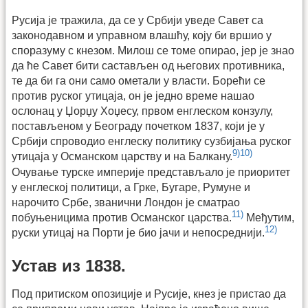
Русија је тражила, да се у Србији уведе Савет са
законодавном и управном влашћу, коју би вршио у
споразуму с кнезом. Милош се томе опирао, јер је знао
да ће Савет бити састављен од његових противника,
те да би га они само ометали у власти. Борећи се
против руског утицаја, он је једно време нашао
ослонац у Џорџу Хоџесу, првом енглеском конзулу,
постављеном у Београду почетком 1837, који је у
Србији спроводио енглеску политику сузбијања руског
9)
10)
утицаја у Османском царству и на Балкану.
Очување турске империје представљало је приоритет
у енглеској политици, а Грке, Бугаре, Румуне и
нарочито Србе, званични Лондон је сматрао
11)
побуњеницима против Османског царства.
Међутим,
12)
руски утицај на Порти је био јачи и непосреднији.
Устав из 1838.
Под притиском опозиције и Русије, кнез је пристао да