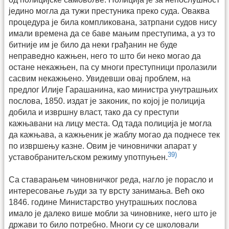
једино могла да тужи престуника преко суда. Оваква
процедура је била компликована, затрпани судов нису
имали времена да се баве мањим преступима, а уз то
битније им је било да неки грађанин не буде
неправедно кажњен, него то што би неко могао да
остане некажњен, па су многи преступници пролазили
сасвим некажњено. Увидевши овај проблем, на
предлог Илије Гарашанина, као министра унутрашњих
послова, 1850. издат је законик, по којој је полиција
добила и извршну власт, тако да су преступи
кажњавани на лицу места. Од тада полиција је могла
да кажњава, а кажњеник је жаблу могао да поднесе тек
по извршењу казне. Овим је чиновнички апарат у
39)
уставобранитељском режиму употпуњен.
Са ставарањем чиновничког реда, нагло је порасло и
интересовање људи за ту врсту занимања. Већ око
1846. године Министарство унутрашњих послова
имало је далеко више мобли за чиновнике, него што је
држави то било потребно. Многи су се школовали