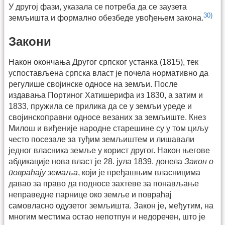
У другој фази, указала се потреба да се заузета
30)
земљишта и формално обезбеде увођењем закона.
Закони
Након окончања Другог српског устанка (1815), тек
успостављена српска власт је почела нормативно да
регулише својинске односе на земљи. После
издавања Портиног Хатишерифа из 1830, а затим и
1833, пружила се прилика да се у земљи уреде и
својинскоправни односе везаних за земљиште. Кнез
Милош и виђеније народне старешине су у том циљу
често посезале за туђим земљиштем и лишавали
једног власника земље у корист другог. Након његове
абдикације нова власт је 28. јула 1839. донела
Закон о
повраћају земаља
, који је пређашњим власницима
давао за право да подносе захтеве за понављање
неправедне парнице око земље и повраћај
самовласно одузетог земљишта. Закон је, међутим, на
многим местима остао непотпун и недоречен, што је