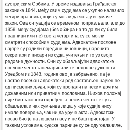
аустријским Србима. У време издавања Грађанског
законика 1844. међу свим судијама се укупно налазило
четири правника, који су могли да читају и тумаче
закон. Ова ситуација се временом поправљала, али до
1858. међу судијама (без обзира на то да ли су били
правници или не) свега четвртина су се могли
сматрати способним судијама. Адвокатске послове
најпре су радили поједини чиновници, нарочито
секретари и писари из суда, учитељи и то уз своје
редовне дужности. Они су обављајући адвокатске
послове често занемаривали те редовне дужности.
Уредбом из 1843. године ово је забрањено, па је
настао посебан адвокатски ред састављен најчешће
од писмених људи, који су пропали на неким другим
државним или приватним пословима. Њихов положај
није био законски одређен, а веома често се су га
обављала и чак сумњива лица, у које судије нису
имале поверења, чак ни да уруче акта. Адвокатски
посао био је на лошем гласу и не баш пристојан. У
таквим условима, судске парнице су се одуговлачиле,