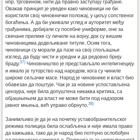
нпр. трговином, нити да правно заступају грађане.
Овакав принцип је уведен како чиновници не би
користили свој чиновнички положај, у циљу сопственог
богаћења. А да би уживали углед и ауторитет међу
грађанима, добијали су посебне униформе, оне за
свечане прилике су личиле на војну, док су вишим
чиновницима додељиване титуле. Осим тога,
чиновници су морали да пазе на свој спољашњи
изглед, да буду чисти и уредни и да редовно брију
37)
браду.
Чиновништво је представљало интелигнецију
и имало је туторство над народом, кога су чиниле
широке сељачке масе. Народ је чиновнике и власт био
обавезан да поштује. Чак је за новине успостављена
цензура, није била допуштена никаква критика, са
објашњењем да власт не може бити под надзором
38)
јавног мњења, већ управо обрнуто.
Занимљиво је да је на почетку уставобранитељског
режима полиција била ослабљена и није имала право
да кажњава, тако да је народ био потпуно ослобођен
од полицијске самовоље. Полиција је за непослушност