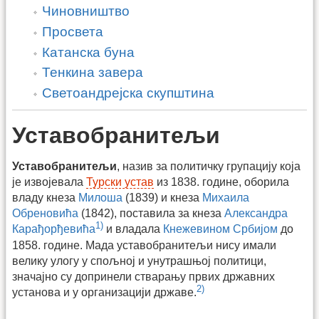
Чиновништво
Просвета
Катанска буна
Тенкина завера
Светоандрејска скупштина
Уставобранитељи
Уставобранитељи
, назив за политичку групацију која
је извојевала
Турски устав
из 1838. године, оборила
владу кнеза
Милоша
(1839) и кнеза
Михаила
Обреновића
(1842), поставила за кнеза
Александра
1)
Карађорђевића
и владала
Кнежевином Србијом
до
1858. године. Мада уставобранитељи нису имали
велику улогу у спољној и унутрашњој политици,
значајно су допринели стварању првих државних
2)
установа и у организацији државе.