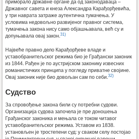
приморало државне органе да од законодаваца –
Државног савета и кнеза Александра Карађорђевића,
у три наврата затраже аутентична тумачења. У
условима недовољно развијеног правног система,
тумачења закона нису само објашњавала, већ су и
31)
допуњавала овај закон.
Највеће правно дело Карађорђеве владе и
уставобранитељског режима био је Грађански законик
из 1844. Рађен је по аустријском законику извесних
романистичких принципа у погледу приватне својине.
32)
Овај законик није био довољан сам по себи.
Судство
За спровођење закона били су потребни судови.
Организација судова започела је пре доношења
Грађанског законика и мењала се током читавог
уставобранитељског режима. Уставом из 1838.
установљен је тростепени суд: у сваком селу постојао
је Примилитерни суд, у свакој окружној вароши