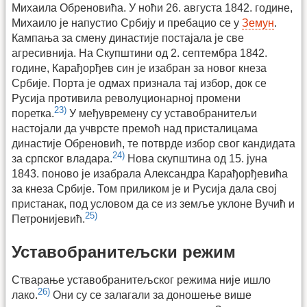
Михаила Обреновића. У ноћи 26. августа 1842. године,
Михаило је напустио Србију и пребацио се у
Земун
.
Кампања за смену династије постајала је све
агресивнија. На Скупштини од 2. септембра 1842.
године, Карађорђев син је изабран за новог кнеза
Србије. Порта је одмах признала тај избор, док се
Русија противила револуционарној промени
23)
поретка.
У међувремену су уставобранитељи
настојали да учврсте премоћ над присталицама
династије Обреновић, те потврде избор свог кандидата
24)
за српског владара.
Нова скупштина од 15. јуна
1843. поново је изабрала Александра Карађорђевића
за кнеза Србије. Том приликом је и Русија дала свој
пристанак, под условом да се из земље уклоне Вучић и
25)
Петронијевић.
Уставобранитељски режим
Стварање уставобранитељског режима није ишло
26)
лако.
Они су се залагали за доношење више