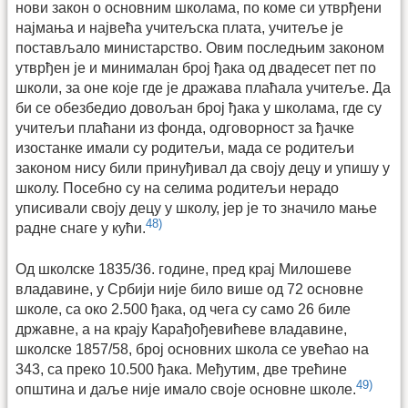
нови закон о основним школама, по коме си утврђени
најмања и највећа учитељска плата, учитеље је
постављало министарство. Овим последњим законом
утврђен је и минималан број ђака од двадесет пет по
школи, за оне које где је дражава плаћала учитеље. Да
би се обезбедио довољан број ђака у школама, где су
учитељи плаћани из фонда, одговорност за ђачке
изостанке имали су родитељи, мада се родитељи
законом нису били принуђивал да своју децу и упишу у
школу. Посебно су на селима родитељи нерадо
уписивали своју децу у школу, јер је то значило мање
48)
радне снаге у кући.
Од школске 1835/36. године, пред крај Милошеве
владавине, у Србији није било више од 72 основне
школе, са око 2.500 ђака, од чега су само 26 биле
државне, а на крају Карађођевићеве владавине,
школске 1857/58, број основних школа се увећао на
343, са преко 10.500 ђака. Међутим, две трећине
49)
општина и даље није имало своје основне школе.