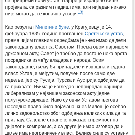
се припреми нови устав. Најпре је израђено више
пројеката, са разним гледиштима, али ниједан никако
13)
није могао да се коначно усвоји.
Као резултат
Милетине буне
, у Крагујевцу је 14.
фебруара 1835. године проглашен
Сретењски устав
,
према чијим главним одредбама је кнез имао да дели
законодавну власт са Саветом. Према овом највишем
државном акту, Савет је требао да постане нека врста
посредника између владара и народа. Осим
законодавне, њему би припадале и извршна и судска
власт. Устав је међутим, повучен после само две
недеље, јер су Русија, Турска и Аустрија одбијале да
га прихвате. Њима је изгледао неприродан најшири
либерализам у највишем законском акту једне
полутурске државе. Иако су овим Уставом његова
наследна права била појачана, кнез Милош је осећао
лично задовољство због одбијања великих сила да га
признају. Са једне стране је показао спремност на
дијалог и компромис, а са друге је имао изговор да и
даље има неограничену власт. Велике силе су уставну