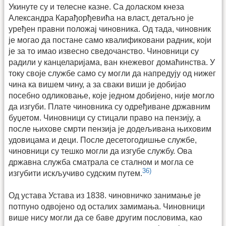
Укинуте су и телесне казне. Са доласком кнеза
Александра Карађорђевића на власт, детаљно је
уређен правни положај чиновника. Од тада, чиновник
је могао да постане само квалификовани радник, који
је за то имао извесно сведочанство. Чиновници су
радили у канцеларијама, ван кнежевог домаћинства. У
току своје службе само су могли да напредују од нижег
чина ка вишем чину, а за сваки виши је добијао
посебно одликовање, које једном добијено, није могло
да изгуби. Плате чиновника су одређиване државним
буџетом. Чиновници су стицали право на пензију, а
после њихове смрти пензија је додељивана њиховим
удовицама и деци. После десетогодишње службе,
чиновници су тешко могли да изгубе службу. Ова
државна служба сматрала се сталном и могла се
36)
изгубити искључиво судским путем.
Од устава Устава из 1838. чиновничко занимање је
потпуно одвојено од осталих замимања. Чиновници
више нису могли да се баве другим пословима, као