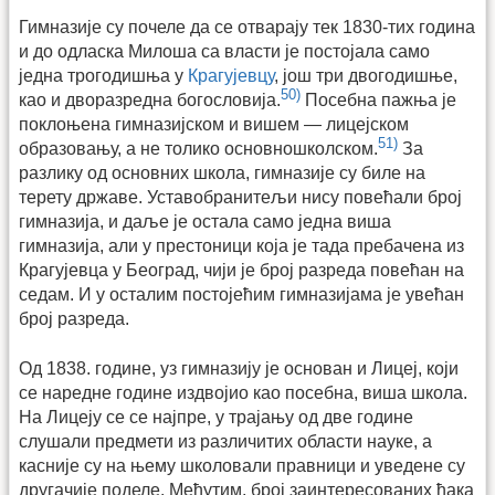
Гимназије су почеле да се отварају тек 1830-тих година
и до одласка Милоша са власти је постојала само
једна трогодишња у
Крагујевцу
, још три двогодишње,
50)
као и дворазредна богословија.
Посебна пажња је
покло­њена гимназијском и вишем — лицејском
51)
образовању, а не толико основношколском.
За
разлику од основних школа, гимназије су биле на
терету државе. Уставобранитељи нису повећали број
гимназија, и даље је остала само једна виша
гимназија, али у престоници која је тада пребачена из
Крагујевца у Београд, чији је број разреда повећан на
седам. И у осталим постојећим гимназијама је увећан
број разреда.
Од 1838. године, уз гимназију је основан и Лицеј, који
се наредне године издвојио као посебна, виша школа.
На Лицеју се се најпре, у трајању од две године
слушали предмети из различитих области науке, а
касније су на њему школовали правници и уведене су
другачије поделе. Међутим, број заинтересованих ђака