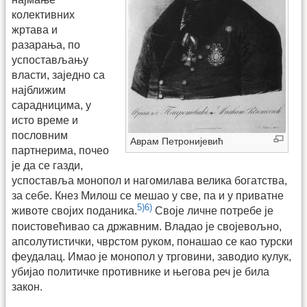
колективних
жртава и
разарања, по
успостављању
власти, заједно са
најближим
сарадницима, у
исто време и
пословним
Аврам Петронијевић
партнерима, почео
је да се газди,
успоставља монопол и нагомилава велика богатства,
за себе. Кнез Милош се мешао у све, па и у приватне
5)
6)
животе својих поданика.
Своје личне потребе је
поистовећивао са државним. Владао је својевољно,
апсолутистички, чврстом руком, понашао се као турски
феудалац. Имао је монопол у трговини, заводио кулук,
убијао политичке противнике и његова реч је била
закон.