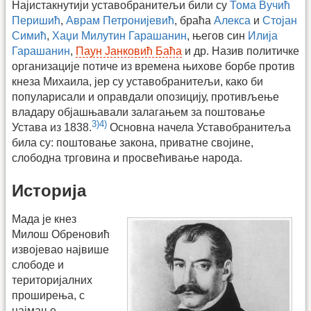
Најистакнутији уставобранитељи били су
Тома Вучић
Перишић
,
Аврам Петронијевић
, браћа
Алекса
и
Стојан
Симић
,
Хаџи Милутин Гарашанин
, његов син
Илија
Гарашанин
,
Паун Јанковић Баћа
и др. Назив политичке
организације потиче из времена њихове борбе против
кнеза Михаила, јер су уставобранитељи, како би
популарисали и оправдали опозицију, противљење
владару објашњавали залагањем за поштовање
3)
4)
Устава из 1838.
Основна начела Уставобранитеља
била су: поштовање закона, приватне својине,
слободна трговина и просвећивање народа.
Историја
Мада је кнез
Милош Обреновић
извојевао највише
слободе и
територијалних
проширења, с
најмање