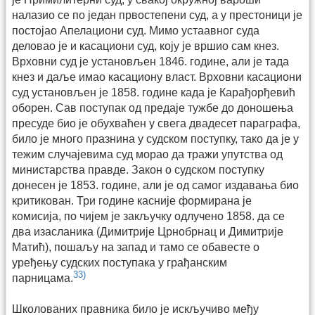
налазио се по један првостепени суд, а у престоници је
постојао Апелациони суд. Мимо устаавног суда
деловао је и касациони суд, коју је вршио сам кнез.
Врховни суд је установљен 1846. године, али је тада
кнез и даље имао касациону власт. Врховни касациони
суд установљен је 1858. године када је Карађорђевић
оборен. Сав поступак од предаје тужбе до доношења
пресуде био је обухваћен у свега двадесет параграфа,
било је много празнина у судском поступку, тако да је у
тежим случајевима суд морао да тражи упутства од
министарства правде. Закон о судском поступку
донесен је 1853. године, али је од самог издавања био
критикован. Три године касније формирана је
комисија, по чијем је закључку одлучено 1858. да се
два изасланика (Димитрије Црнобрнац и Димитрије
Матић), пошаљу на запад и тамо се обавесте о
уређењу судских поступака у грађанским
33)
парницама.
Школованих правника било је искључиво међу