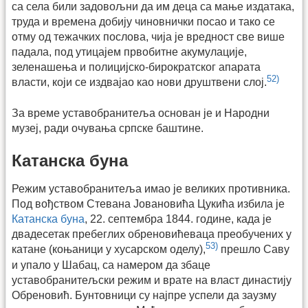
са села били задовољни да им деца са мање издатака,
труда и времена добију чиновнички посао и тако се
отму од тежачких послова, чија је вредност све више
падала, под утицајем првобитне акумулације,
зеленашења и полицијско-бирократског апарата
52)
власти, који се издвајао као нови друштвени слој.
За време уставобранитеља основан је и Народни
музеј, ради очувања српске баштине.
Катанска буна
Режим уставобранитеља имао је великих противника.
Под вођством Стевана Јовановића Цукића избила је
Катанска буна
, 22. септембра 1844. године, када је
двадесетак пребеглих обреновићеваца преобучених у
53)
катане (коњаници у хусарском оделу),
прешло Саву
и упало у Шабац, са намером да збаце
уставобранитељски режим и врате на власт династију
Обреновић. Бунтовници су најпре успели да заузму