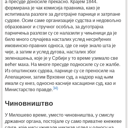
а пресуде доносиле прекасно. Крајем 1844.
формирана је чак комисија правника, како је
испитивала разлоге за дуготрајне парнице и затрпане
судове. Осим саме организације судства и недовољно
образованог и стручног особља, за дуготрајна
парничења разлози су се налазили у чињеници да је
било много случајева насталих услед несређених
имовинско-правних односа, где се није знало шта је
чије, а затим и услед дугова, насталих због
зеленашења, које је у Србији у то време узимало све
већег маха. На многе пресуде подносиле су се жалбе.
Из општинских судова, парнице су се преносиле на
Апелациони, затим Врховни суд, а надзор над њим
имали су кнез, односно касније касациони суд, као и
34)
Министарство правде.
Чиновништво
У Милошево време, уместо чиновништва, у смислу
државног органа, постојале су само приватне кнежеве
слуге, које нису уживале никакав углед у односу на