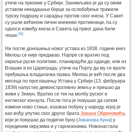
утиче на прилике у Србији. Занимљиво је да су овим
уставом некадашњи борци за ослобођење тражили
турску подршку и сарадњу против свог кнеза. У Савет
су ушли већином лични кнежеви противници, па су
односи између кнеза и Савета од првог дана били
16)
лоши.
Ни после доношења новог устава из 1838. године кнез
Милош се није предавао. Најпре се вратио под
окриље руске политике, планирајући да оданде, или из
Влашке и из Цариграда, утиче на Порту да му се врате
пређашња владалачка права. Милош је већ после два
месеца по проглашењу Устава у Србији (13. фебруара
1839) напустио демонстративно земљу и прешао да
живи у Земун. Вратио се тек на молбу руског и
енглеског конзула. После тога је покушао да силом
измени ново стање, изазвао побуну у народу, којој је
као вођу упутио свог другог брата
Јована Обреновића
,
који је покушао да подигне буну (
Јованова буна
) у
појединим окрузима и у гарнизонима. Новонастала