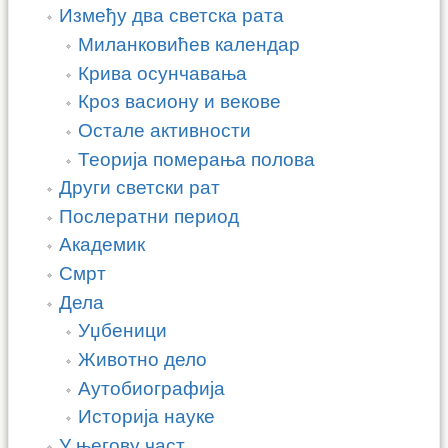
Између два светска рата
Миланковићев календар
Крива осунчавања
Кроз васиону и векове
Остале активности
Теорија померања полова
Други светски рат
Послератни период
Академик
Смрт
Дела
Уџбеници
Животно дело
Аутобиографија
Историја науке
У његову част