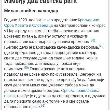
Између два светска рата
Миланковићев календар
Године 1923. послат је као представник
Краљевине
Срба Хрвата и Словенаца
на Свеправославни конгрес
у Цариграду, на коме је требало решити низ важних
црквених питања, између осталог и ускладити
88)
православни календар са сунчаним временом.
89)
Његово дело је цариградска календарска реформа,
где је представио до сада најпрецизнији календар,
свега две секунде дужи од садашње године, који је
тада прихваћен, али никада у пракси није
90)
примењен.
Главни разлог је што поједине
православне цркве нису присуствовале Конгресу, ни
прихватиле његове одлуке, не признајући да било који
скуп делегата мимо свецрквеног сабора може да
доноси важне црквене одлуке.
Српска православна
црква
, такође је одустала од свог предлога, и одлучила
да га прихвати само ако то учине и све остале
91)
православне цркве.