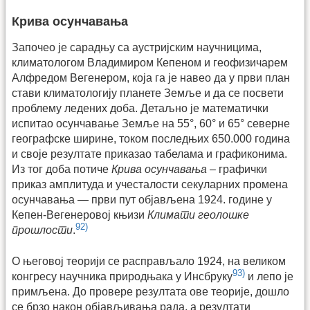
Крива осунчавања
Започео је сарадњу са аустријским научницима,
климатологом Владимиром Кепеном и геофизичарем
Алфредом Вегенером, која га је навео да у први план
стави климатологију планете Земље и да се посвети
проблему ледених доба. Детаљно је математички
испитао осунчавање Земље на 55°, 60° и 65° северне
географске ширине, током последњих 650.000 година
и своје резултате приказао табелама и графиконима.
Из тог доба потиче
Крива осунчавања
– графички
приказ амплитуда и учесталости секуларних промена
осунчавања — први пут објављена 1924. године у
Кепен-Вегенеровој књизи
Климати геолошке
92)
прошлости
.
О његовој теорији се расправљало 1924, на великом
93)
конгресу научника природњака у Инсбруку
и лепо је
примљена. До провере резултата ове теорије, дошло
се брзо након објављивања рада, а резултати