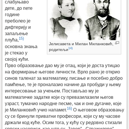
слабуњаво
дете, до пете
године
преболео је
дифтерију и
запаљење
15)
плућа,
Јелисавета и Милан Миланковић,
основна знања
14)
родитељи
је стекао у
својој кући.
Прво образовање дао му је отац, који је доста утицао
на формирање његове личности. Врло рано је открио
синов таленат за математику, писање и посебно добро
памћење, те је проналазио начине да пробуди у њему
интересовање за учењем. Постављао му је
математичке задатке који су превазилазили његов
узраст, тумачио народне песме, чак и оне дугачке, које
16)
је Миланковић учио напамет.
О његовом образовању
су се бринули приватни професори, који су му часове
држали код куће. Осим тога, у кућу су редовно стизали
српски часописи, као што су „Јавор”, „Стражилово”,