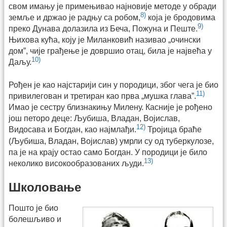
свом имању је примењивао најновије методе у обради
8)
земље и држао је радњу са робом,
која је бродовима
9)
преко Дунава долазила из Беча, Пожуна и Пеште.
Њихова кућа, коју је Миланковић називао „очински
дом”, чије грађење је довршио отац, била је највећа у
10)
Даљу.
Рођен је као најстарији син у породици, због чега је био
11)
привилегован и третиран као прва „мушка глава”.
Имао је сестру близнакињу Милену. Касније је рођено
још петоро деце: Љубиша, Владан, Војислав,
12)
Видосава и Богдан, као најмлађи.
Тројица браће
(Љубиша, Владан, Војислав) умрли су од туберкулозе,
па је на крају остао само Богдан. У породици је било
13)
неколико високообразованих људи.
Школовање
Пошто је био
болешљиво и