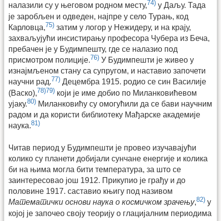
74)
налазили су у његовом родном месту,
у Даљу. Тада
је заробљен и одведен, најпре у село Турањ, код
75)
Карловца,
затим у логор у Нежидеру, и на крају,
захваљујући инсистирању професора Чубера из Беча,
пребачен је у Будимпешту, где се налазио под
76)
присмотром полиције.
У Будимпешти је живео у
изнајмљеном стану са супругом, и наставио започети
77)
научни рад.
Децембра 1915. родио се син Василије
78)
79)
(Васко),
који је име добио по Миланковићевом
80)
ујаку.
Миланковићу су омогућили да се бави научним
радом и да користи библиотеку Мађарске академије
81)
наука.
Читав период у Будимпешти је провео изучавајући
колико су планети добијали сунчане енергије и колика
би на њима могла бити температура, за што се
заинтересовао још 1912. Прикупио је грађу и до
половине 1917. саставио књигу под називом
82)
Математички основи наука о космичком зрачењу
,
у
којој је започео своју теорију о глацијалним периодима