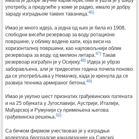
имала је добре звучне карактеристике и ушла је у ширу
употребу, а предузеће у коме је радио, имало је добру
46)
зараду изградњом таквих таваница.
Имао је много идеја, а једна од њих је била из 1908,
слободни висећи резервоар за воду ротационе
површине, у облику водене капи, која виси на
хоризонталној површини, као најповољнији облик
47)
резервоара за воду, од милион литара.
Такав
48)
резервоар изграђен је у Осијеку.
Идеја је убрзо
заборављена, али је тридесетих година почела поново
да се употребљава у Немачкој, када је кренула да се
49)
развија техника армираног бетона.
Имао је укупно шест признатих грађевинских патената
и на 25 објеката у Југославији, Аустрији, Италији,
Мађарској и Румунији су примењена његова
50)
грађевинска решења.
Са бечком фирмом учествовао је у изградњи
колектора београдске канализације на Савској