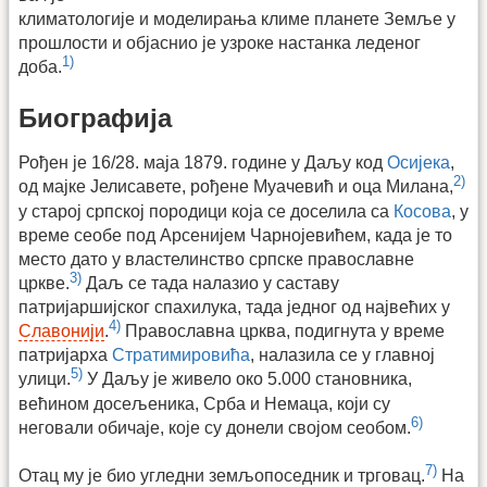
климатологије и моделирања климе планете Земље у
прошлости и објаснио је узроке настанка леденог
1)
доба.
Биографија
Рођен је 16/28. маја 1879. године у Даљу код
Осијека
,
2)
од мајке Јелисавете, рођене Муачевић и оца Милана,
у старој српској породици која се доселила са
Косова
, у
време сеобе под Арсенијем Чарнојевићем, када је то
место дато у властелинство српске православне
3)
цркве.
Даљ се тада налазио у саставу
патријаршијског спахилука, тада једног од највећих у
4)
Славонији
.
Православна црква, подигнута у време
патријарха
Стратимировића
, налазила се у главној
5)
улици.
У Даљу је живело око 5.000 становника,
већином досељеника, Срба и Немаца, који су
6)
неговали обичаје, које су донели својом сеобом.
7)
Отац му је био угледни земљопоседник и трговац.
На