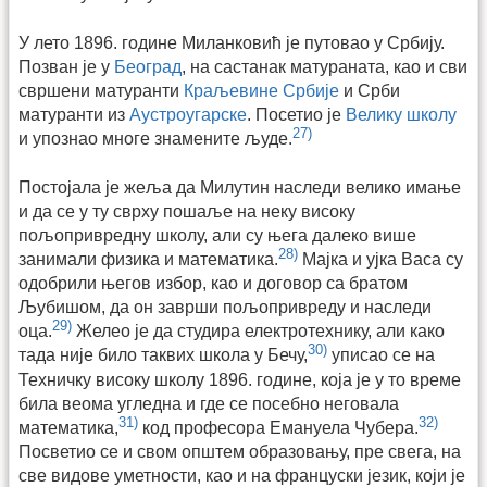
У лето 1896. године Миланковић је путовао у Србију.
Позван је у
Београд
, на састанак матураната, као и сви
свршени матуранти
Краљевине Србије
и Срби
матуранти из
Аустроугарске
. Посетио је
Велику школу
27)
и упознао многе знамените људе.
Постојала је жеља да Милутин наследи велико имање
и да се у ту сврху пошаље на неку високу
пољопривредну школу, али су њега далеко више
28)
занимали физика и математика.
Мајка и ујка Васа су
одобрили његов избор, као и договор са братом
Љубишом, да он заврши пољопривреду и наследи
29)
оца.
Желео је да студира електротехнику, али како
30)
тада није било таквих школа у Бечу,
уписао се на
Техничку високу школу 1896. године, која је у то време
била веома угледна и где се посебно неговала
31)
32)
математика,
код професора Емануела Чубера.
Посветио се и свом општем образовању, пре свега, на
све видове уметности, као и на француски језик, који је