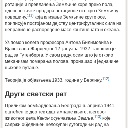
ротације и превлачења Земљине коре преко пола,
односно тачке продора ротационе осе кроз Земљину
111)
површину,
која клизање Земљине круте осе,
приписује постојаном дејству центрифугалних сила на
неправилно распоређене масе континената и океана.
Уз помоћ колега професора Антона Билимовића и
Вјачеслава Жардецког 12. јануара 1932. завршио је
рад за Гутенберга. У свом раду, осим што је открио
механизам померања полова, пронашао и једначине
њихове путање.
112)
Теорија је објављена 1933. године у Берлину.
Други светски рат
Приликом бомбардовања Београда 6. априла 1941.
оштећен је део тек одштампане књиге, његовог
113)
животног дела
Канон осунчавања Земље
,
које
садржи обједињен целокупан дугогодињи рад на