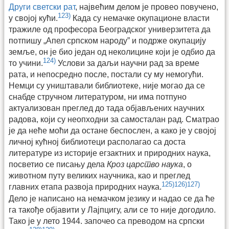
Други светски рат
, највећим делом је провео повучено,
123)
у својој кући.
Када су немачке окупационе власти
тражиле од професора Београдског универзитета да
потпишу „Апел српском народу” и подрже окупацију
земље, он је био један од неколицине који је одбио да
124)
то учини.
Услови за даљи научни рад за време
рата, и непосредно после, постали су му немогући.
Немци су уништавали библиотеке, није могао да се
снабде стручном литературом, ни има потпуно
актуализован преглед до тада објављених научних
радова, који су неопходни за самосталан рад. Сматрао
је да неће моћи да остане беспослен, а како је у својој
личној кућној библиотеци располагао са доста
литературе из историје егзактних и природних наука,
посветио се писању дела
Кроз царство наука
, о
животном путу великих научника, као и преглед
125)
126)
127)
главних етапа развоја природних наука.
Дело је написано на немачком језику и надао се да ће
га такође објавити у Лајпцигу, али се то није догодило.
Тако је у лето 1944. започео са преводом на српски