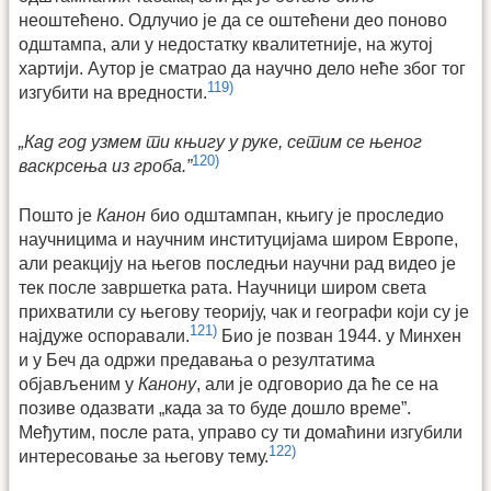
неоштећено. Одлучио је да се оштећени део поново
одштампа, али у недостатку квалитетније, на жутој
хартији. Аутор је сматрао да научно дело неће због тог
119)
изгубити на вредности.
„Кад год узмем ти књигу у руке, сетим се њеног
120)
васкрсења из гроба.”
Пошто је
Канон
био одштампан, књигу је проследио
научницима и научним институцијама широм Европе,
али реакцију на његов последњи научни рад видео је
тек после завршетка рата. Научници широм света
прихватили су његову теорију, чак и географи који су је
121)
најдуже оспоравали.
Био је позван 1944. у Минхен
и у Беч да одржи предавања о резултатима
објављеним у
Канону
, али је одговорио да ће се на
позиве одазвати „када за то буде дошло време”.
Међутим, после рата, управо су ти домаћини изгубили
122)
интересовање за његову тему.