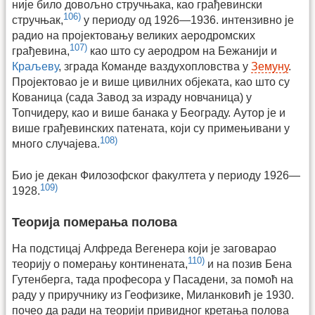
није било довољно стручњака, као грађевински
106)
стручњак,
у периоду од 1926—1936. интензивно је
радио на пројектовању великих аеродромских
107)
грађевина,
као што су аеродром на Бежанији и
Краљеву
, зграда Команде ваздухопловства у
Земуну
.
Пројектовао је и више цивилних објеката, као што су
Кованица (сада Завод за израду новчаница) у
Топчидеру, као и више банака у Београду. Аутор је и
више грађевинских патената, који су примењивани у
108)
много случајева.
Био је декан Филозофског факултета у периоду 1926—
109)
1928.
Теорија померања полова
На подстицај Алфреда Вегенера који је заговарао
110)
теорију о померању континената,
и на позив Бена
Гутенберга, тада професора у Пасадени, за помоћ на
раду у приручнику из Геофизике, Миланковић је 1930.
почео да ради на теорији привидног кретања полова