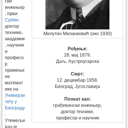
ски
инжењер
, први
Србин
доктор
технике,
Милутин Миланковић (око 1930)
академик
, научник
Рођење:
и
28. мај 1879.
професо
Даљ, Аустроугарска
р
примење
Смрт:
не
12. децембар 1958.
математ
Београд, Југославија
ике на
Универзи
Познат као:
тету у
грађевински инжењер,
Београду
доктор технике,
.
професор и научник
Утемељи
вач је