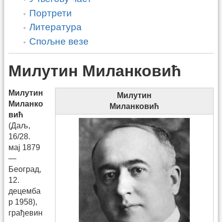
Портрети
Литература
Спољне везе
Милутин Миланковић
Милутин
Милутин
Миланко
Миланковић
вић
(Даљ,
16/28.
мај 1879
—
Београд,
12.
децемба
р 1958),
грађевин