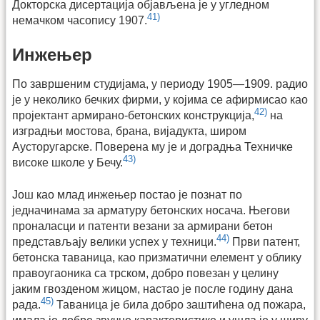
Докторска дисертација објављена је у угледном
41)
немачком часопису 1907.
Инжењер
По завршеним студијама, у периоду 1905—1909. радио
је у неколико бечких фирми, у којима се афирмисао као
42)
пројектант армирано-бетонских конструкција,
на
изградњи мостова, брана, вијадукта, широм
Аусторугарске. Поверена му је и доградња Техничке
43)
високе школе у Бечу.
Још као млад инжењер постао је познат по
једначинама за арматуру бетонских носача. Његови
проналасци и патенти везани за армирани бетон
44)
представљају велики успех у техници.
Први патент,
бетонска таваница, као призматични елемент у облику
правоугаоника са трском, добро повезан у целину
јаким гвозденом жицом, настао је после годину дана
45)
рада.
Таваница је била добро заштићена од пожара,