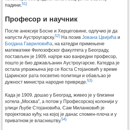
51)
падини.
Професор и научник
После анексије Босне и Херцеговине, одлучио је да
52)
напусти Аустроугарску.
На позив
Јована Цвијића
и
Богдана Гавриловића
, на катедри примењене
математике Филозофског факултета у Београду,
постављен је 1909. најпре као ванредни професор,
пошто је био држављанин Аустроугарске. Катедра је
остала упражњена јер се Коста Стојановић у време
Царинског рата посветио политици и обављао је
53)
дужност министра народне привреде.
Када је 1909. дошао у Београд, живео је у близини
хотела „Москва”, а потом у Професорској колонији у
улици Љубе Стојановића. Сам Миланковић је
пројектовао кућу, на којој је данас спомен-плоча и у
54)
приватном је власништву.