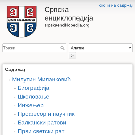
скочи на садржај
Српска
енциклопедија
srpskaenciklopedija.org
>
Садржај
Милутин Миланковић
Биографија
Школовање
Инжењер
Професор и научник
Балкански ратови
Први светски рат