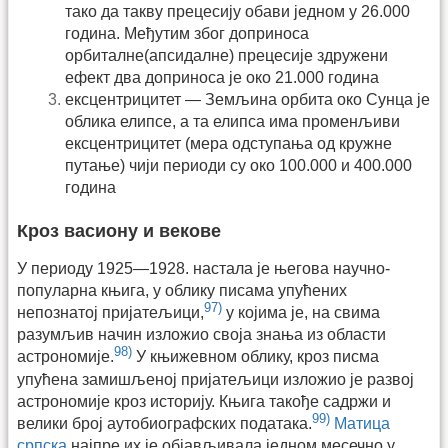
тако да такву прецесију обави једном у 26.000
година. Међутим због доприноса
орбиталне(апсидалне) прецесије здружени
ефект два доприноса је око 21.000 година
ексцентрицитет — Земљина орбита око Сунца је
облика елипсе, а та елипса има променљиви
ексцентрицитет (мера одступања од кружне
путање) чији периоди су око 100.000 и 400.000
година
Кроз васиону и векове
У периоду 1925—1928. настала је његова научно-
популарна књига, у облику писама упућених
97)
непознатој пријатељици,
у којима је, на свима
разумљив начин изложио своја знања из области
98)
астрономије.
У књижевном облику, кроз писма
упућена замишљеној пријатељици изложио је развој
астрономије кроз историју. Књига такође садржи и
99)
велики број аутобиографских података.
Матица
српска
најпре их је објављивала једном месечно у