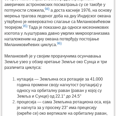
америчких астрономских посматрања су се такође у
94)
потпуности сложила,
а доста касније 1976, на основу
мерења трагова леденог доба на дну Индијског океана
утврђено је невероватно слагање са Миланковићевом
95)
теоријом.
Тада је показано да односи кисеоникових
изотопа у љуштурама давно умрлих микроорганизама
наталоженим на дну океана потврђују постојање
96)
Миланиковићевих циклуса.
Миланковић је у својим прорачунима осунчавања
Земље узео у обзир кретање Земље око Сунца и три
различита циклуса:
нутација — Земљина оса ротације за 41.000
година промени своју нагнутост (нутација) у
односу на орбиталну раван (раван у којој су
Земља и Сунце) од 22.1° до 24.5°
процесија — сама Земљина ротациона оса, која
је нагнута за у просеку 23° има прецесију
(окреће се) око вертикале на орбиталну раван,