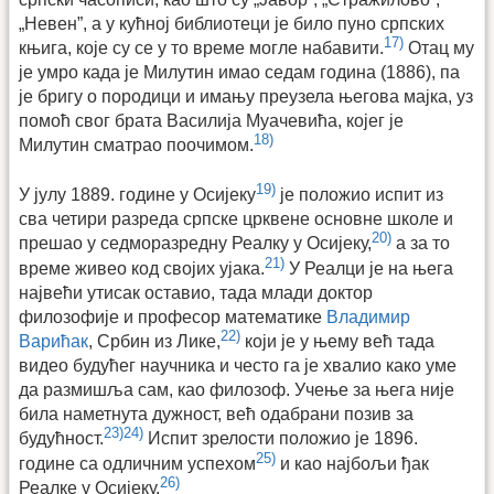
„Невен”, а у кућној библиотеци је било пуно српских
17)
књига, које су се у то време могле набавити.
Отац му
је умро када је Милутин имао седам година (1886), па
је бригу о породици и имању преузела његова мајка, уз
помоћ свог брата Василија Муачевића, којег је
18)
Милутин сматрао поочимом.
19)
У јулу 1889. године у Осијеку
је положио испит из
сва четири разреда српске црквене основне школе и
20)
прешао у седморазредну Реалку у Осијеку,
а за то
21)
време живео код својих ујака.
У Реалци је на њега
највећи утисак оставио, тада млади доктор
филозофије и професор математике
Владимир
22)
Варићак
, Србин из Лике,
који је у њему већ тада
видео будућег научника и често га је хвалио како уме
да размишља сам, као филозоф. Учење за њега није
била наметнута дужност, већ одабрани позив за
23)
24)
будућност.
Испит зрелости положио је 1896.
25)
године са одличним успехом
и као најбољи ђак
26)
Реалке у Осијеку.