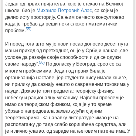
Један од првих пријатеља, које је стекао на Великој
школи, био је
Михаило Петровић Алас
, са којим је
делио исту просторију. Са њим се често консултовао
када је требао да реши неки сложен математички
55)
проблем.
И поред тога што му је нови посао доносио десет пута
мањи приход од претходног, он је у Србији нашао „све
услове да развије своје способности и да се одужи
56)
своме народу”.
По доласку у Београд, срео се са
многим проблемима. Један од првих била је
организација наставе, јер студенти нису имали књиге,
ни прилику да сазнају нешто о савременим токовима у
науци. Држао је три предмета: теоријску физику,
небеску и рационалну механику. Највећи проблем је
имао са теоријском физиком, која је у то време
убрзано напредовала захваљујући сјајним
теоретичарима. За набавку литературе имао је на
располагању до тада слабо коришћена средства, али
је и лично улагао, од зараде на његовим патенатима. У