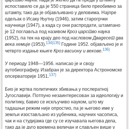
испоставило се да је 550 страница било преобимно за
штампу, тако да је објављивано у деловима. Најпре
одељак о Исаку Њутну (1946), затим старогрчки
научници (1947), а када су они распродати, штампано
је 12 поглавља под називом
Кроз царство наука
(1952), па тек на крају део под насловом
Двадесет два
134)
135)
века хемије
(1953).
Године 1952. објављено је и
136)
четврто издање књиге
Кроз васиону и векове
.
У периоду 1948—1956. написао је и своју
аутобиографију. Изабран је за директора Астрономске
137)
опсерваторије 1951.
Био је жртва политичких збивања у послератној
Југославији. Потпуно незаинтересован за идеологију и
политику, бавио се искључиво науком, што му
тадашњи режим није опростио, па је његово име у
земљи изостављано из уџбеника, научних часописа,
чак и на студијама где су се изучавала његова дела,
тако да је дуго времена величан и слављен више у