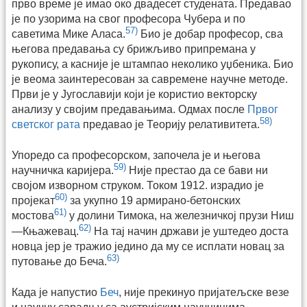
прво време је имао око двадесет студената. Предавао
је по узорима на свог професора Чубера и по
57)
саветима Мике Аласа.
Био је добар професор, сва
његова предавања су брижљиво припремана у
рукопису, а касније је штампао неколико уџбеника. Био
је веома заинтересован за савремене научне методе.
Први је у Југославији који је користио векторску
анализу у својим предавањима. Одмах после
Првог
58)
светског рата
предавао је Теорију релативитета.
Упоредо са професорском, започела је и његова
59)
научничка каријера.
Није престао да се бави ни
својом изворном струком. Током 1912. израдио је
60)
пројекат
за укупно 19 армирано-бетонских
61)
мостова
у долини Тимока, на железничкој прузи Ниш
62)
—Књажевац.
На тај начин држави је уштедео доста
новца јер је тражио једино да му се исплати новац за
63)
путовање до Беча.
Када је напустио
Беч
, није прекинуо пријатељске везе