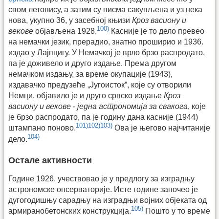
свом летопису, а затим су писма сакупљена и уз нека
нова, укупно 36, у засебној књизи
Кроз васиону и
100)
векове
објављена 1928.
Касније је то дело превео
на немачки језик, прерадио, знатно проширио и 1936.
издао у Лајпцигу. У Немачкој је врло брзо распродато,
па је доживело и друго издање. Према другом
немачком издању, за време окупације (1943),
издавачко предузеће „Југоисток”, које су отворили
Немци, објавило је и друго српско издање
Кроз
васиону и векове - једна астрономија за свакога
, које
је брзо распродато, па је годину дана касније (1944)
101)
102)
103)
штампано поново.
Ова је његово најчитаније
104)
дело.
Остале активности
Године 1926. учествовао је у предлогу за изградњу
астрономске опсерваторије. Исте године започео је
дугогодишњу сарадњу на изградњи војних објеката од
105)
армиранобетонских конструкција.
Пошто у то време