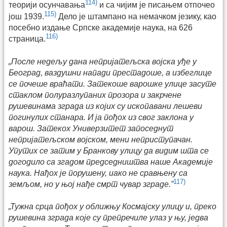
114)
теорији осунчавања
и са чијим је писањем отпочео
115)
још 1939.
Дело је штампано на немачком језику, као
посебно издање Српске академије наука, на 626
116)
страница.
„После недељу дана непријатељска војска уђе у
Београд, ваздушни напади престадоше, а избеглице
се почеше враћати. Затекоше варошке улице засуте
стаклом полуразлупаних прозора и закрчене
рушевинама зграда из којих су ископавани лешеви
погинулих станара. И ја пођох из свог заклона у
варош. Затекох Универзитет запоседнут
непријатељском војском, мени неприступачан.
Упутих се затим у Бранкову улицу да видим шта се
догодило са згадом председништва наше Академије
наука. Нађох је порушену, иако не сравњену са
117)
земљом, но у њој нађе смрт чувар зграде.”
„Тужна срца пођох у оближњу Космајску улицу и, преко
рушевина зграда које су препречиле улаз у њу, једва