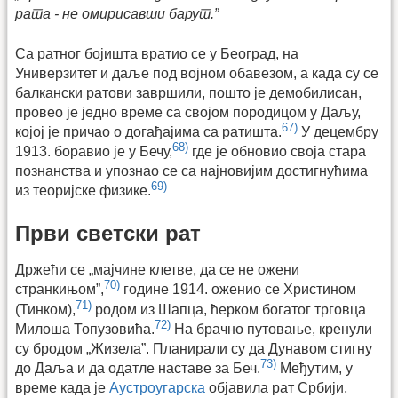
рата - не омирисавши барут.”
Са ратног бојишта вратио се у Београд, на
Универзитет и даље под војном обавезом, а када су се
балкански ратови завршили, пошто је демобилисан,
провео је једно време са својом породицом у Даљу,
67)
којој је причао о догађајима са ратишта.
У децембру
68)
1913. боравио је у Бечу,
где је обновио своја стара
познанства и упознао се са најновијим достигнућима
69)
из теоријске физике.
Први светски рат
Држећи се „мајчине клетве, да се не ожени
70)
странкињом”,
године 1914. оженио се Христином
71)
(Тинком),
родом из Шапца, ћерком богатог трговца
72)
Милоша Топузовића.
На брачно путовање, кренули
су бродом „Жизела”. Планирали су да Дунавом стигну
73)
до Даља и да одатле наставе за Беч.
Међутим, у
време када је
Аустроугарска
објавила рат Србији,