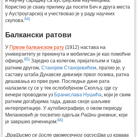
и научну сарадњу са аустријским научницима.
Користио је сваку прилику да посети Беч и друга места
у Аустроугарској и учествовао је у раду научних
64)
скупова.
Балкански ратови
У
Првом балканском рату
(1912) настава на
универзитету је прекинута и мобилисан је као помоћни
65)
официр.
Заједно са колегом, пријатељем и тада
ратним другом,
Станојем Станојевићем
, пратио је, у
саставу штаба Дунавске дивизије првог позива, ратна
дешавања из прве руке. Последње дане рата
налазили су се у тек ослобођеном Скопљу, где су
вечери проводили уз
Бранислава Нушића
, који је свим
ратним догађајима тада, давао своје шаљиве
интерпретације. У аутобиографији, о овом периоду
Миланковић је посветио одељак
Ратни дневник
, који
66)
је завршио реченицом:
„Вратисмо се после двомесечног одсуства из крвава