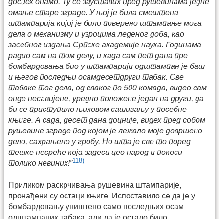
доспех онамо. Ту се зауставих пред рушевинама једне
омање старе зграде. У њој је била смештена
штампарија којој је било поверено штампање мога
дела о механизму и узроцима леденог доба, као
засебног издања Српске академије наука. Годинама
радио сам на том делу, и када сам пет дана пре
бомбардовања био у штампарији одштампан је баш
и његов последњи осамдесетдруги табак. Све
табаке тог дела, од сваког по 500 комада, видео сам
онде несавијене, уредно положене један на други, да
би се приступило њиховом сашивању у посебне
књиге. А сада, десет дана доцније, видех пред собом
рушевине зграде под којом је лежало моје довршено
дело, сахрањено у гробу. Но шта је све то поред
тешке несреће која задеси цео народ и покоси
118)
толико невиних!”
Приликом раскрчивања рушевина штампарије,
пронађени су остаци књиге. Испоставило се да је у
бомбардовању уништено само последњих осам
одштампаних табака, али да је остало било