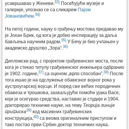
33)
усавршавао у Женеви.
Посећујући музеје и
галерије, упознао се са сликарем
Пајом
34)
Јовановићем
.
На петој години, науку о грађењу мостова предавао му
је Јохан Брик, од кога је добио инспирацију за даља
35)
бављења научним радом.
У Бечу је био учлањен у
36)
академско друштво „Зора”.
Дипломски рад, с пројектом грађевинског моста, после
кога је стекао титулу грађевинског инжењера одбранио
37)
38)
је 1902. године,
са оценом „врло способан”.
После
тога ишао је на одслужење обавезног војног рока у
аустроугарској војсци. И поред све већих породичних
обавеза и трошкова, захваљујући помоћи ујака Васе,
који је осигурао средства, наставио је студије и 1904.
докторирао техничке науке, на тему
Теорија линије
39)
притиска
код масивних грађевинских
40)
конструкција,
са веома оригиналним приступом и
тако постао први Србин доктор техничких наука.