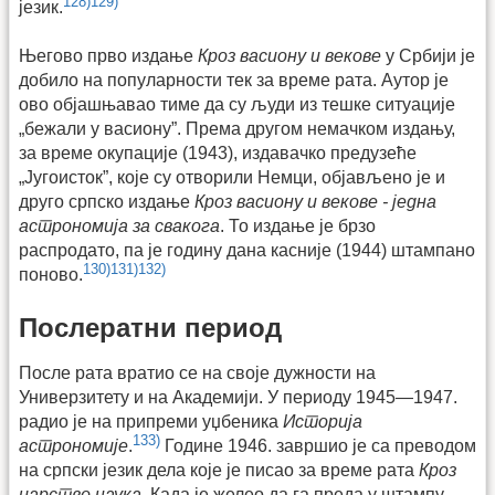
128)
129)
језик.
Његово прво издање
Кроз васиону и векове
у Србији је
добило на популарности тек за време рата. Аутор је
ово објашњавао тиме да су људи из тешке ситуације
„бежали у васиону”. Према другом немачком издању,
за време окупације (1943), издавачко предузеће
„Југоисток”, које су отворили Немци, објављено је и
друго српско издање
Кроз васиону и векове - једна
астрономија за свакога
. То издање је брзо
распродато, па је годину дана касније (1944) штампано
130)
131)
132)
поново.
Послератни период
После рата вратио се на своје дужности на
Универзитету и на Академији. У периоду 1945—1947.
радио је на припреми уџбеника
Историја
133)
астрономије
.
Године 1946. завршио је са преводом
на српски језик дела које је писао за време рата
Кроз
царство наука
. Када је желео да га преда у штампу