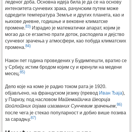
леденог доба. Основна идеја била је да се на основу
интензитета сунчевих зрака, рачунским путем може
одредити температура Земље и других планета, као и
њихове дневне, годишње и вековне климатске
83)
промене.
Израдио је математички апарат, којим је
могао да се егзактно прати доток, расподела и дејство
сунчевог зрачења у атмосфери, као побуда климатских
84)
промена.
Након пет година проведених у Будимпешти, вратио се
у Србију, истим бродом којим су и кренули на медени
85)
месец.
Дело које на коме је радио током рата је 1920.
објављено, на француском језику (превод
Иван Ђаја
),
у Паризу, под насловом
Математичка теорија
86)
топлотних појава изазваних Сунчевим зрачењем
,
после чега је стекао популарност и добио више позива
87)
за сарадњу.