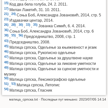
15)
Код два бела голуба, 24. 2. 2011.
17)
Милан Лакетић, 31. 10. 2011.
21)
24)
,
Соња Боб, Александра Јовановић, 2014, стр. 5
23)
Издавачки центар, 2014.
26)
28)
30)
33)
35)
,
,
,
,
Јованка Симић, 6. 4. 2014.
36)
Соња Боб, Александра Јовановић, 2014, стр. 6
38)
55)
56)
,
,
Председништво, 2008, стр. 1
43)
Председништво, 2008.
45)
Матица српска, Oдељење за књижевност и језик
46)
Матица српска, Рукописно одељење
47)
Матица српска, Oдељење за друштвене науке
48)
Матица српска, Oдељење за ликовне уметности
49)
Матица српска, Oдељење за сценске уметности и
музику
50)
Матица српска, Лексикографско одељење
51)
53)
,
Матица српска, Летопис
54)
Матица српска, Гласник
матица_српска.txt
· Последњи пут мењано: 2023/07/05 14:14