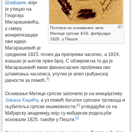
Шафарик
, који
је утицао на
Георгија
Магарашевића,
Потписи из оснивачког акта
у смеру
Матице српске 4/16. фебруара
конкретизације
1826. у Пешти
ове идеје.
Магарашевић је
средином 1823. почео да припрема часопис, а 1824.
изашао је његов први број. С обзиром на то да је
Магарашевић имао финансијских проблема око
штампања часописа, упутио је апел грађанској
3)
јавности за помоћ.
Оснивање Матице српске започело је на иницијативу
Јована Хаџића
, а уз помоћ богатих српских трговаца и
4)
љубитеља српске књижевности,
угледајући се на
Мађарску академију, коју су мађарски родољуби
5)
основали 1825. такође у Пешти.