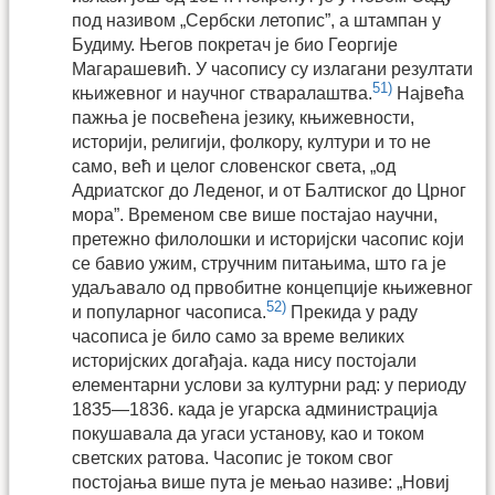
под називом „Сербски летопис”, а штампан у
Будиму. Његов покретач је био Георгије
Магарашевић. У часопису су излагани резултати
51)
књижевног и научног стваралаштва.
Највећа
пажња је посвећена језику, књижевности,
историји, религији, фолкору, култури и то не
само, већ и целог словенског света, „од
Адриатског до Леденог, и от Балтиског до Црног
мора”. Временом све више постајао научни,
претежно филолошки и историјски часопис који
се бавио ужим, стручним питањима, што га је
удаљавало од првобитне концепције књижевног
52)
и популарног часописа.
Прекида у раду
часописа је било само за време великих
историјских догађаја. када нису постојали
елементарни услови за културни рад: у периоду
1835—1836. када је угарска администрација
покушавала да угаси установу, као и током
светских ратова. Часопис је током свог
постојања више пута је мењао називе: „Новиј