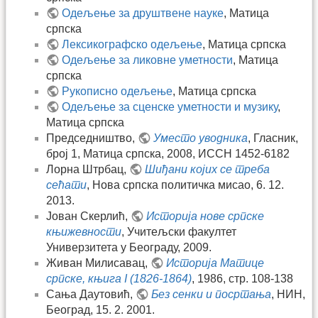
Oдељење за друштвене науке
, Матица
српска
Лексикографско одељење
, Матица српска
Oдељење за ликовне уметности
, Матица
српска
Рукописно одељење
, Матица српска
Oдељење за сценске уметности и музику
,
Матица српска
Председништво,
Уместо уводника
, Гласник,
број 1, Матица српска, 2008, ИССН 1452-6182
Лорна Штрбац,
Шиђани којих се треба
сећати
, Нова српска политичка мисао, 6. 12.
2013.
Јован Скерлић,
Историја нове српске
књижевности
, Учитељски факултет
Универзитета у Београду, 2009.
Живан Милисавац,
Историја Матице
српске, књига I (1826-1864)
, 1986, стр. 108-138
Сања Даутовић,
Без сенки и посртања
, НИН,
Београд, 15. 2. 2001.