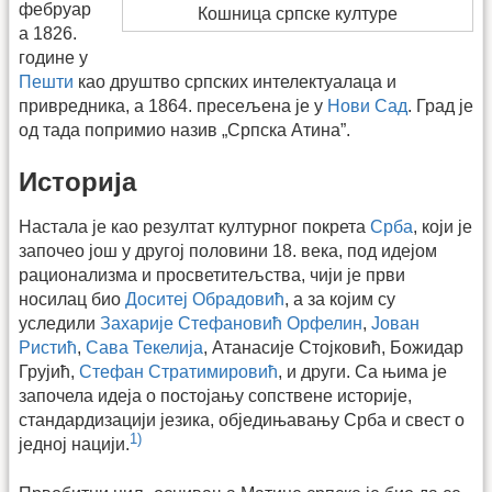
фебруар
Кошница српске културе
а 1826.
године у
Пешти
као друштво српских интелектуалаца и
привредника, а 1864. пресељена је у
Нови Сад
. Град је
од тада попримио назив „Српска Атина”.
Историја
Настала је као резултат културног покрета
Срба
, који је
започео још у другој половини 18. века, под идејом
рационализма и просветитељства, чији је први
носилац био
Доситеј Обрадовић
, а за којим су
уследили
Захарије Стефановић Орфелин
,
Јован
Ристић
,
Сава Текелија
, Атанасије Стојковић, Божидар
Грујић,
Стефан Стратимировић
, и други. Са њима је
започела идеја о постојању сопствене историје,
стандардизацији језика, обједињавању Срба и свест о
1)
једној нацији.