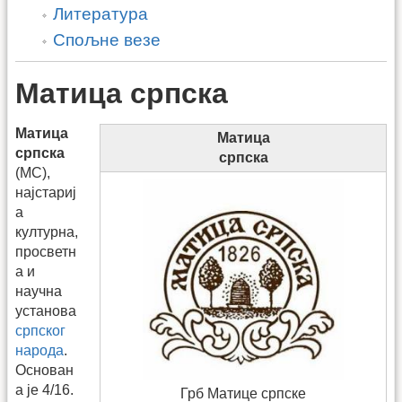
Литература
Спољне везе
Матица српска
Матица
Матица
српска
српска
(МС),
најстариј
а
културна,
просветн
а и
научна
установа
српског
народа
.
Основан
а је 4/16.
Грб Матице српске