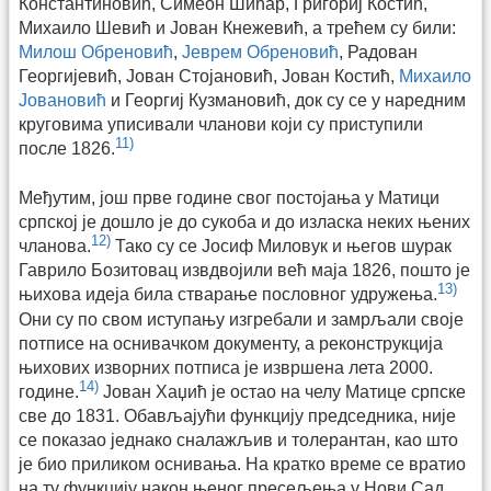
Константиновић, Симеон Шићар, Григориј Костић,
Михаило Шевић и Јован Кнежевић, а трећем су били:
Милош Обреновић
,
Јеврем Обреновић
, Радован
Георгијевић, Јован Стојановић, Јован Костић,
Михаило
Јовановић
и Георгиј Кузмановић, док су се у наредним
круговима уписивали чланови који су приступили
11)
после 1826.
Међутим, још прве године свог постојања у Матици
српској је дошло је до сукоба и до изласка неких њених
12)
чланова.
Тако су се Јосиф Миловук и његов шурак
Гаврило Бозитовац извдвојили већ маја 1826, пошто је
13)
њихова идеја била стварање пословног удружења.
Они су по свом иступању изгребали и замрљали своје
потписе на оснивачком документу, а реконструкција
њихових изворних потписа је извршена лета 2000.
14)
године.
Јован Хаџић је остао на челу Матице српске
све до 1831. Обављајући функцију председника, није
се показао једнако сналажљив и толерантан, као што
је био приликом оснивања. На кратко време се вратио
на ту функцију након њеног пресељења у Нови Сад