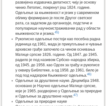
развијена издавачка делатност, чију је основу
чинио Летопис, покренут још 1824. године.
Одељење за књижевност и језик у савременом
облику формирано је после Другог светског
рата, са задатком да организује, подстиче и
популарише научноистраживачки рад у области
45)
књижевности и језика.
Рукописно одељење постоји као посебна радна
јединица од 1961, мада је прикупљање и чување
архивске грађе започело са чином оснивања
Матице српске 1826. године. Од 1847. до 1945.
радило је под називом Србско–народна збирка,
од 1945. до 1958. као Одсек за грађу и рукописе
у оквиру Библотеке, а од 1958. до 1961. било је
46)
под под надзором Књижевног одељења.
Одељење за друштвене науке. Децембра 1948.
основано је Научно одељење Матице српске,
које је 1965. раздвојено у Одељење за природне
47)
и Одељење за друштвене науке.
Одељење за природне науке