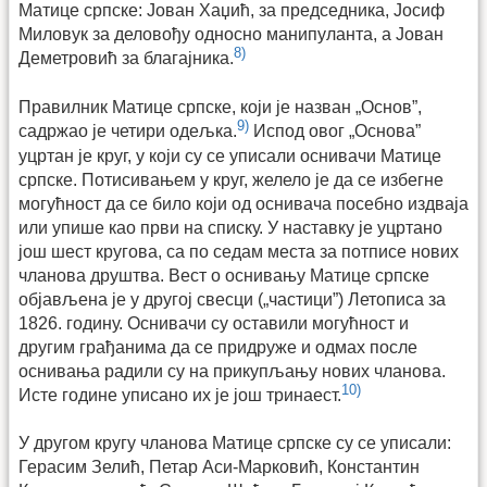
Матице српске: Јован Хаџић, за председника, Јосиф
Миловук за деловођу односно манипуланта, а Јован
8)
Деметровић за благајника.
Правилник Матице српске, који је назван „Основ”,
9)
садржао је четири одељка.
Испод овог „Основа”
уцртан је круг, у који су се уписали оснивачи Матице
српске. Потисивањем у круг, желело је да се избегне
могућност да се било који од оснивача посебно издваја
или упише као први на списку. У наставку је уцртано
још шест кругова, са по седам места за потписе нових
чланова друштва. Вест о оснивању Матице српске
објављена је у другој свесци („частици”) Летописа за
1826. годину. Оснивачи су оставили могућност и
другим грађанима да се придруже и одмах после
оснивања радили су на прикупљању нових чланова.
10)
Исте године уписано их је још тринаест.
У другом кругу чланова Матице српске су се уписали:
Герасим Зелић, Петар Аси-Марковић, Константин