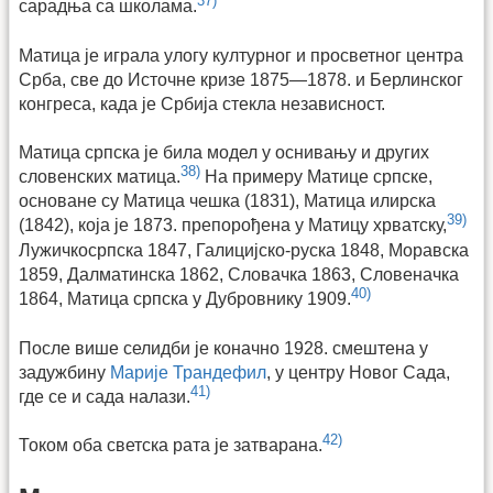
37)
сарадња са школама.
Матица је играла улогу културног и просветног центра
Срба, све до Источне кризе 1875—1878. и Берлинског
конгреса, када је Србија стекла независност.
Матица српска је била модел у оснивању и других
38)
словенских матица.
На примеру Матице српске,
основане су Матица чешка (1831), Матица илирска
39)
(1842), која је 1873. препорођена у Матицу хрватску,
Лужичкосрпска 1847, Галицијско-руска 1848, Моравска
1859, Далматинска 1862, Словачка 1863, Словеначка
40)
1864, Матица српска у Дубровнику 1909.
После више селидби је коначно 1928. смештена у
задужбину
Марије Трандефил
, у центру Новог Сада,
41)
где се и сада налази.
42)
Током оба светска рата је затварана.