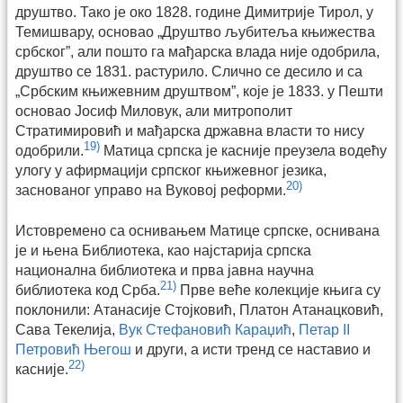
друштво. Тако је око 1828. године Димитрије Тирол, у
Темишвару, основао „Друштво љубитеља књижества
србског”, али пошто га мађарска влада није одобрила,
друштво се 1831. растурило. Слично се десило и са
„Србским књижевним друштвом”, које је 1833. у Пешти
основао Јосиф Миловук, али митрополит
Стратимировић и мађарска државна власти то нису
19)
одобрили.
Матица српска је касније преузела водећу
улогу у афирмацији српског књижевног језика,
20)
заснованог управо на Вуковој реформи.
Истовремено са оснивањем Матице српске, оснивана
је и њена Библиотека, као најстарија српска
национална библиотека и прва јавна научна
21)
библиотека код Срба.
Прве веће колекције књига су
поклонили: Атанасије Стојковић, Платон Атанацковић,
Сава Текелија,
Вук Стефановић Караџић
,
Петар II
Петровић Његош
и други, а исти тренд се наставио и
22)
касније.