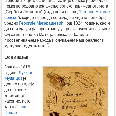
Првобитни циљ оснивања Матице српске је био да се
помогне редовно излажење српског књижевног листа
„Сербски Летописи” (сада носи назив „
Летопис Матице
српске
”), који је почео да се издаје и чији је први број
уредио
Георгије Магарашевић
, још 1824. године, као и
да се издају и распрострањују српске рукописне књиге.
Од самог почетка Матица српска се бавила
просвећивањем народа и очувањем националног и
2)
културног идентитета.
Оснивање
Још око 1816.
године
Лукијан
Мушицки
је
дошао на идеју
да покрене
књижевни
часопис, исто
као и
Јосиф
Павле