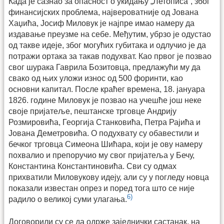
Када је сазнао за опасност о укидању „Летописа”, због
финансијских проблема, највероватније од Јована
Хаџића, Јосиф Миловук је најпре имао намеру да
издавање преузме на себе. Међутим, убрзо је одустао
од такве идеје, због могућих губитака и одлучио је да
потражи ортака за такав подухват. Као првог је позвао
свог шурака Гаврила Бозитовца, предлажући му да
свако од њих уложи износ од 500 форинти, као
основни капитал. После краћег времена, 18. јануара
1826. године Миловук је позвао на учешће још неке
своје пријатеље, пештанске трговце Андрију
Розмировића, Георгија Станковића, Петра Рајића и
Јована Деметровића. О подухвату су обавестили и
бечког трговца Симеона Шићара, који је ову намеру
похвалио и препоручио му свог пријатеља у Бечу,
Константина Константиновића. Сви су одмах
прихватили Миловукову идеју, али су у погледу новца
показали известан опрез и поред тога што се није
6)
радило о великој суми улагања.
Договорили су се да одрже заједнички састанак, на