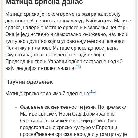
Матица српска данас
Матица српска је током времена разгранала своју
делатност. У њеном саставу делују Библиотека Матице
српске, Галерија Матице српске и Издавачки центар.
Она је јединствено и самостално књижевно, научно и
културно друштво којим управљају његови чланови.
Политику и планове Матице српске доносе њена
Скупштина, која сваке четврте године бира
Председништво и Управни одбор састваљен од 40
43)
најугледнијих интелектуалаца.
Научна одељења
44)
Матица српска сада има 7 одељења:
Одељење за књижевност и језик. По преласку
Матице српске у Нови Сад формирано је
Одељење за књижевност, чији је циљ био
представљање српске културе у Европи и
просвећивање српског народа и у том циљу је