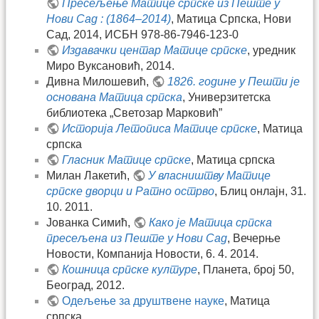
Пресељење Матице српске из Пеште у
Нови Сад : (1864–2014)
, Матица Српска, Нови
Сад, 2014, ИСБН 978-86-7946-123-0
Издавачки центар Матице српске
, уредник
Миро Вуксановић, 2014.
Дивна Милошевић,
1826. године у Пешти је
основана Матица српска
, Универзитетска
библиотека „Светозар Марковић”
Историја Летописа Матице српске
, Матица
српска
Гласник Матице српске
, Матица српска
Милан Лакетић,
У власништву Матице
српске дворци и Ратно острво
, Блиц онлајн, 31.
10. 2011.
Јованка Симић,
Како је Матица српска
пресељена из Пеште у Нови Сад
, Вечерње
Новости, Компанија Новости, 6. 4. 2014.
Кошница српске културе
, Планета, број 50,
Београд, 2012.
Oдељење за друштвене науке
, Матица
српска