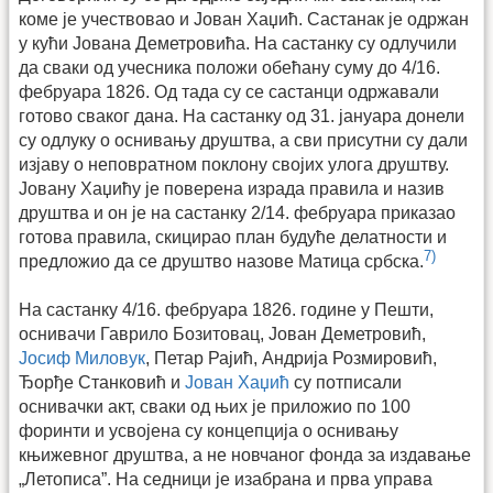
коме је учествовао и Јован Хаџић. Састанак је одржан
у кући Јована Деметровића. На састанку су одлучили
да сваки од учесника положи обећану суму до 4/16.
фебруара 1826. Од тада су се састанци одржавали
готово сваког дана. На састанку од 31. јануара донели
су одлуку о оснивању друштва, а сви присутни су дали
изјаву о неповратном поклону својих улога друштву.
Јовану Хаџићу је поверена израда правила и назив
друштва и он је на састанку 2/14. фебруара приказао
готова правила, скицирао план будуће делатности и
7)
предложио да се друштво назове Матица србска.
На састанку 4/16. фебруара 1826. године у Пешти,
оснивачи Гаврило Бозитовац, Јован Деметровић,
Јосиф Миловук
, Петар Рајић, Андрија Розмировић,
Ђорђе Станковић и
Јован Хаџић
су потписали
оснивачки акт, сваки од њих је приложио по 100
форинти и усвојена су концепција о оснивању
књижевног друштва, а не новчаног фонда за издавање
„Летописа”. На седници је изабрана и прва управа