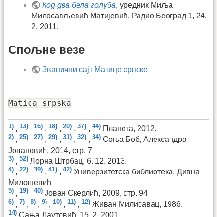
Код два бела голуба
, уредник Миља
Милосављевић Матијевић, Радио Београд 1, 24.
2. 2011.
Спољне везе
Званични сајт Матице српске
Matica srpska
1)
13)
16)
18)
20)
37)
44)
,
,
,
,
,
,
Планета, 2012.
2)
25)
27)
29)
31)
32)
34)
,
,
,
,
,
,
Соња Боб, Александра
Јовановић, 2014, стр. 7
3)
52)
,
Лорна Штрбац, 6. 12. 2013.
4)
22)
39)
41)
42)
,
,
,
,
Универзитетска библиотека, Дивна
Милошевић
5)
19)
40)
,
,
Јован Скерлић, 2009, стр. 94
6)
7)
8)
9)
10)
11)
12)
,
,
,
,
,
,
Живан Милисавац, 1986.
14)
Сања Даутовић, 15. 2. 2001.