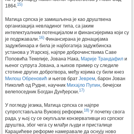
15)
1864.
Матица српска је замишљена је као друштвена
организација невладиног типа, са јаким
интелектуалним потенцијалом и финансијерима који су
16)
је подржавали.
Финансирана је донацијама
задужбинара и била је најбогатија задужбинска
установа у Угарској, најпре доброчинствима Саве
Поповића Текелије, Јована Нака,
Марије Трандафил
и
њеног супруга Јована, а њихов пример су следиле
стотине других добротвора, међу којима су били кнез
Милош Обреновић
и његов брат
Јеврем
, барон Јован
Николић од Рудне, научник
Михајло Пупин
, бечејски
17)
велепоседник Богдан Дунђерски.
У погледу језика, Матица српска се најпре
18)
супротстављала Вуковој реформи.
У почетку свога
рада, у њој су се окупљали конзервативци из српског
друштва, због чега су млађи људи и присталице
Караџићеве реформе намеравале да оснују ново