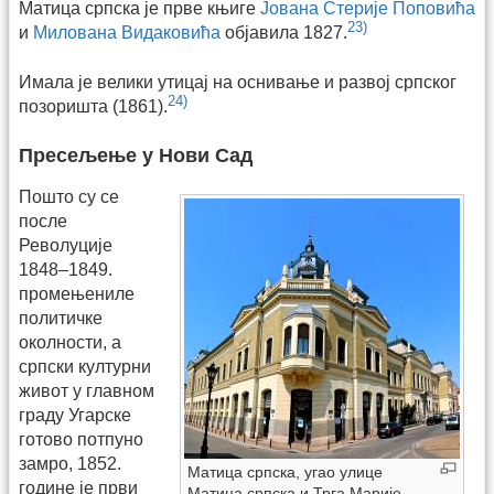
Матица српска је прве књиге
Јована Стерије Поповића
23)
и
Милована Видаковића
објавила 1827.
Имала је велики утицај на оснивање и развој српског
24)
позоришта (1861).
Пресељење у Нови Сад
Пошто су се
после
Револуције
1848–1849.
промењениле
политичке
околности, а
српски културни
живот у главном
граду Угарске
готово потпуно
замро, 1852.
Матица српска, угао улице
године је први
Матица српска и Трга Марије