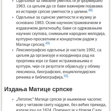
Одељење за ликовне уметности је формирано
1963. са циљем да се бави важнијим појавама
48)
из историје српске уметности у целини.
Одељење за сценске уметности и музику је
основано 1983. Осим научноистраживачком и
издавачком делатношћу, бави се одржавањем
научних скупова, снимањем народних мелодија,
културно-просветним и концертном радом у
49)
Матици српској.
Лексикографско одељење је настало 1992, са
циљем да организује и координира рад на
пројетима који се баве истраживањима о
култури, чији се резултати објављују у облику
лексикона, биографских, енциклопедијских
50)
речника и библиографија.
Издања Матице српске
„Летопис” Матице српске је књижевни часопис
који у читавом свету најдуже, без већих прекида,
излази још од 1824. Покренут је у Новом Саду