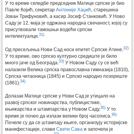
У то време селидбе председник Матице српске је био
Павле Којић, секретар
Антоније Хаџић
, старешина
Јован Трифуновић, а касир Јосиф Станковић. У Ново
Саду је 12. маја је одржана народна свечаност, којој су
присутвовали тамошњи водећи српски
31)
интелектуалци.
32)
Од пресељења Нови Сад носи епитет Српске Атине.
У то време, oво српско културно средиште је било
33)
много јаче од Београда.
У Новом Саду су се већ
налазили Велика српска православна гимназија (1810),
Српска читаоница (1845) и Српско народно позориште
34)
(1861).
Долазак Матице српске у Нови Сад је утицало на
развој српског новинарства, публицистике,
35)
књижарства и штампарства у Новом Саду.
У то
36)
време је почео да излази велики број часописа.
Почеле су да се штампају књиге, организују историјске
манифестације, слави
Свети Сава
и започела је