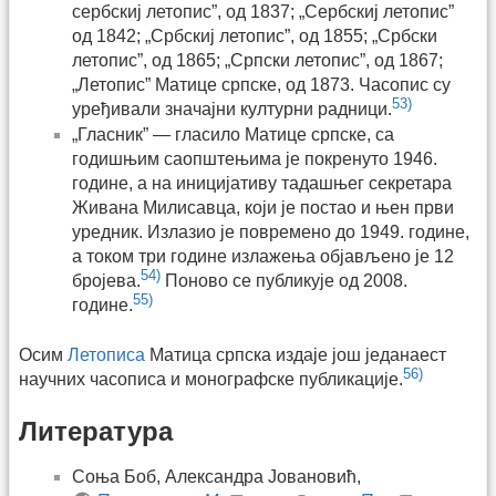
сербскиј летопис”, од 1837; „Сербскиј летопис”
од 1842; „Србскиј летопис”, од 1855; „Србски
летопис”, од 1865; „Српски летопис”, од 1867;
„Летопис” Матице српске, од 1873. Часопис су
53)
уређивали значајни културни радници.
„Гласник” — гласило Матице српске, са
годишњим саопштењима је покренуто 1946.
године, а на иницијативу тадашњег секретара
Живана Милисавца, који је постао и њен први
уредник. Излазио је повремено до 1949. године,
а током три године излажења објављено је 12
54)
бројева.
Поново се публикује од 2008.
55)
године.
Осим
Летописа
Матица српска издаје још једанаест
56)
научних часописа и монографске публикације.
Литература
Соња Боб, Александра Јовановић,