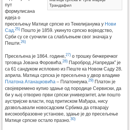
пут
Трандафил
формулисана
идеја о
пресељењу Матице српске из Текелијанума у
Нови
25)
Сад
.
Пошто је 1859. укинуто српско војводство,
Срби су се суочили са слабљењем свог значаја у
26)
Пешти.
27)
Пресељена је 1864. године,
о трошку бечкеречког
28)
трговца Јована Форовића.
Пароброд „Напредак” је
са 61 сандуком испловио из Пеште ка Новом Саду 28.
априла. Матица српска је пресељена у двор владике
29)
Платона Атанацковића
– Платонеума.
Платон је
својевремено купио здање од породице Сервиски, да
би у њој отворио први српски универзитет, али пошто
аустријске власти, под притиском Мађара, нису
дозвољавали новосадским Србима да отварају
високообразовне установе, здање је до пресељење
30)
Матице српске остало празно.