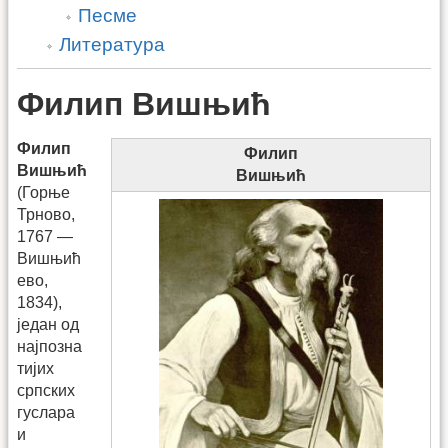
Песме
Литература
Филип Вишњић
Филип
Филип
Вишњић
Вишњић
(Горње
Трново,
1767 —
Вишњић
ево,
1834),
један од
најпозна
тијих
српских
гуслара
и