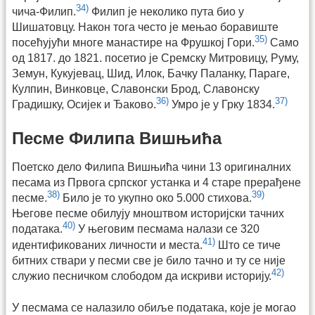
34)
чича-Филип.
Филип је неколико пута био у
Шишатовцу. Након тога често је мењао боравиште
35)
посећујући многе мaнастире на Фрушкој Гори.
Само
од 1817. до 1821. посетио је Сремску Митровицу, Руму,
Земун, Кукујевац, Шид, Илок, Бачку Паланку, Параге,
Кулпин, Винковце, Славонски Брод, Славонску
36)
37)
Градишку, Осијек и Ђаково.
Умро је у Грку 1834.
Песме Филипа Вишњића
Поетско дело Филипа Вишњића чини 13 оригиналних
песама из Првога српског устанка и 4 старе прерађене
38)
39)
песме.
Било је то укупно око 5.000 стихова.
Његове песме обилују мноштвом историјски тачних
40)
података.
У његовим песмама налази се 320
41)
идентификованих личности и места.
Што се тиче
битних ствари у песми све је било тачно и ту се није
42)
служио песничком слободом да искриви историју.
У песмама се налазило обиље података, које је могао