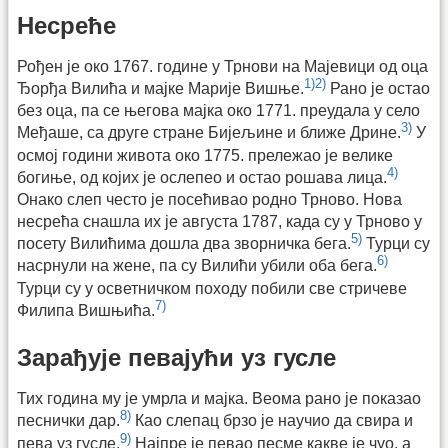
Несреће
Рођен је око 1767. године у Трнови на Мајевици од оца
1)
2)
Ђорђа Вилића и мајке Марије Вишње.
Рано је остао
без оца, па се његова мајка око 1771. преудала у село
3)
Међаше, са друге стране Бијељине и ближе Дрине.
У
осмој години живота око 1775. прележао је велике
4)
богиње, од којих је ослепео и остао рошава лица.
Онако слеп често је посећивао родно Трново. Нова
несрећа снашла их је августа 1787, када су у Трново у
5)
посету Вилићима дошла два зворничка бега.
Турци су
6)
насрнули на жене, па су Вилићи убили оба бега.
Турци су у осветничком походу побили све стричеве
7)
Филипа Вишњића.
Зарађује певајући уз гусле
Тих година му је умрла и мајка. Веома рано је показао
8)
песнички дар.
Као слепац брзо је научио да свира и
9)
пева уз гусле.
Најпре је певао песме какве је чуо, а