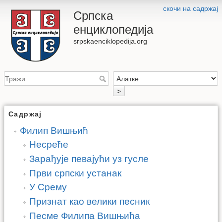
скочи на садржај
Српска
енциклопедија
srpskaenciklopedija.org
>
Садржај
Филип Вишњић
Несреће
Зарађује певајући уз гусле
Први српски устанак
У Срему
Признат као велики песник
Песме Филипа Вишњића