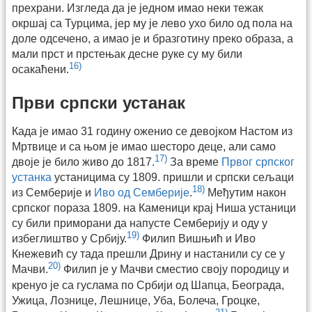
прехрани. Изгледа да је једном имао неки тежак
окршај са Турцима, јер му је лево ухо било од пола на
доле одсечено, а имао је и бразготину преко образа, а
мали прст и прстењак десне руке су му били
16)
осакаћени.
Први српски устанак
Када је имао 31 годину оженио се девојком Настом из
Мртвице и са њом је имао шесторо деце, али само
17)
двоје је било живо до 1817.
За време
Првог српског
устанка
устаницима су 1809. пришли и српски сељаци
18)
из Семберије и
Иво од Семберије
.
Међутим након
српског пораза 1809. на Каменици крај Ниша устаници
су били приморани да напусте Семберију и оду у
19)
избеглиштво у Србију.
Филип Вишњић и Иво
Кнежевић су тада прешли Дрину и настанили су се у
20)
Мачви.
Филип је у Мачви сместио своју породицу и
кренуо је са гуслама по Србији од Шапца, Београда,
Ужица, Лознице, Лешнице, Уба, Болеча, Гроцке,