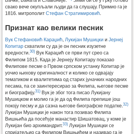
Бачке, Баната и Славоније.
Зими би се у Грку готово
свако вече окупљали људи да га слушају. Примио га је
1816. митрополит
Стефан Стратимировић
.
Признат као велики песник
Вук Стефановић Караџић
,
Лукијан Мушицки
и
Јернеј
Копитар
схватили су да је он песник изузетне
30)
вредности.
Вук Караџић се први пут срео са
Филипом 1815. Када је Јернеју Копитару показао
Филипове песме о Првом српском устанку Копитар је
уочио њихову оригиналност и колико се одвајају
тематиком и квалитетима од старих јуначких народних
песама, па се заинтересирао за Филипа, његове песме
31)
и биографију.
Вук је због тога писао Лукијану
Мушицком и молио га је да од Филипа препише још
32)
покоју песму и да сазна његове биографске податке.
Лукијан Мушицки је након тога позивао Филипа
Вишњића да посећује манастир Шишатовац, у коме је
33)
Лукијан био архимандрит.
Лукијан Мушицки се
спријатељио са Филипом Вишњићем и називао га је