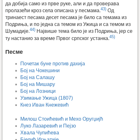
да добија само из прве руке, али и да проверава
43)
пролазећи кроз села описана у песмама.
Од
тринаест песама десет песама је било са темама из
Подриња, и по једна са темом из Ужица и са темом из
44)
Шумадије.
Највише тема било је из Подриња, јер се
45)
ту настанио за време Првог српског устанка.
Песме
Почетак буне против дахија
Бој на Чокешини
Бој на Салашу
Бој на Мишару
Бој на Лозници
Узимање Ужица (1807)
Кнез Иван Кнежевић
Милош Стоићевић и Мехо Оругџијћ
Луко Лазаревић и Пејзо
Хвала Чупићева
Бјелић Игњатије