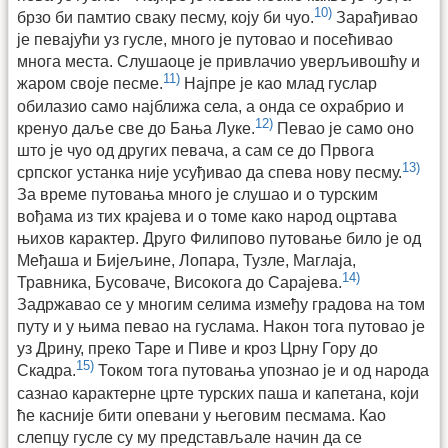
10)
брзо би памтио сваку песму, коју би чуо.
Зарађивао
је певајући уз гусле, много је путовао и посећивао
многа места. Слушаоце је привлачио уверљивошћу и
11)
жаром своје песме.
Најпре је као млад гуслар
обилазио само најближа села, а онда се охрабрио и
12)
кренуо даље све до Бања Луке.
Певао је само оно
што је чуо од других певача, а сам се до Првога
13)
српског устанка није усуђивао да спева нову песму.
За време путовања много је слушао и о турским
вођама из тих крајева и о томе како народ оцртава
њихов карактер. Друго Филипово путовање било је од
Међаша и Бијељине, Лопара, Тузле, Маглаја,
14)
Травника, Бусоваче, Високога до Сарајева.
Задржавао се у многим селима између градова на том
путу и у њима певао на гуслама. Након тога путовао је
уз Дрину, преко Таре и Пиве и кроз Црну Гору до
15)
Скадра.
Током тога путовања упознао је и од народа
сазнао карактерне црте турских паша и капетана, који
ће касније бити опевани у његовим песмама. Као
слепцу гусле су му представљале начин да се