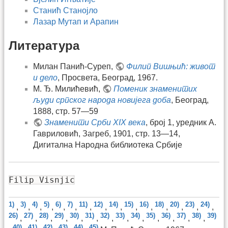
Станић Станојло
Лазар Мутап и Арапин
Литература
Милан Панић-Суреп,
Филип Вишњић: живот
и дело
, Просвета, Београд, 1967.
М. Ђ. Милићевић,
Поменик знаменитих
људи српског народа новијега доба
, Београд,
1888, стр. 57—59
Знаменити Срби XIX века
, број 1, уредник A.
Гавриловић, Загреб, 1901, стр. 13—14,
Дигитална Народна библиотека Србије
Filip Visnjic
1)
3)
4)
5)
6)
7)
11)
12)
14)
15)
16)
18)
20)
23)
24)
,
,
,
,
,
,
,
,
,
,
,
,
,
,
,
26)
27)
28)
29)
30)
31)
32)
33)
34)
35)
36)
37)
38)
39)
,
,
,
,
,
,
,
,
,
,
,
,
,
40)
41)
42)
43)
44)
45)