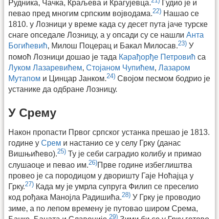
21)
Рудника, Чачка, Краљева и Крагујевца.
Гудио је и
22)
певао пред многим српским војводама.
Нашао се
1810. у Лозници у време када су десет пута јаче турске
снаге опседале Лозницу, а у опсади су се нашли
Анта
23)
Богићевић
, Милош Поцерац и Бакал Милосав.
У
помоћ Лозници дошао је тада
Карађорђе Петровић
са
Луком Лазаревићем
,
Стојаном Чупићем
,
Лазаром
24)
Мутапом
и Цинцар Јанком.
Својом песмом бодрио је
устанике да одбране Лозницу.
У Срему
Након пропасти Првог српског устанка прешао је 1813.
године у
Срем
и настанио се у селу Грку (данас
25)
Вишњићево).
Ту је себи саградио колибу и примао
26)
слушаоце и певао им.
Прве године избеглиштва
провео је са породицом у дворишту Гаје Ноћајца у
27)
Грку.
Када му је умрла супруга Филип се преселио
28)
код рођака Манојла Радишића.
У Грку је проводио
зиме, а по лепом времену је путовао широм Срема,
29)