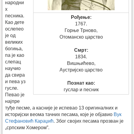
народни
х
песника.
Рођење:
Као дете
1767.
ослепео
Горње Трново,
је од
Отоманско царство
великих
богиња,
Смрт:
па је као
1834.
слепац
Вишњићево,
научио
Аустријско царство
да свира
и пева уз
Познат као:
гусле.
гуслар и песник
Певао је
најпре
туђе песме, а касније је испевао 13 оригиналних и
историјски веома тачних песама, које је објавио
Вук
Стефановић Караџић
. Због својих песама прозван је
„српским Хомером”.