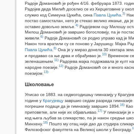
Радоје Домановић је рођен 4/16. фебруара 1873. годин
Радојев деда Милић доселио се из Херцеговине у окол
3)
служио код Симеуна Цукића, сина
Павла Цукића
.
Нак
постао самосталан, него је стекао велико имање, да ј
4)
оставио довољно земље.
Радојевом оцу Милошу оста
Милош Домановић је завршио богословију, па је поста
6)
живели.
Радоје Домановић се родио управо кад је М
Након тога вратили су се поново у Јарушицу. Мајка Ра
8)
Павла Цукића
.
Она је у мираз донела 30 хектара зе
10)
и продавао са ње дрва и обрађивао је.
Временом се 
11)
зеленашењем.
Радојева мајка подржавала је култ на
12)
народне поезије.
Радоје Домановић се и много касн
13)
поезијом.
Школовање
Уписао се 1883. на седмогодишњу гимназију у Крагујев
године у
Крагујевцу
завршио седам разреда гимназије 
16)
погрешни подаци да је гимназију завршио 1894.
Као 
17)
приповетке, али није их објављивао.
У гимназији је
код њега љубав за сликарство, па је након средње шк
18)
Минхену.
Пошто му отац није дао да студира сликар
1
Филозофског факултета на Великој школи у Београду.