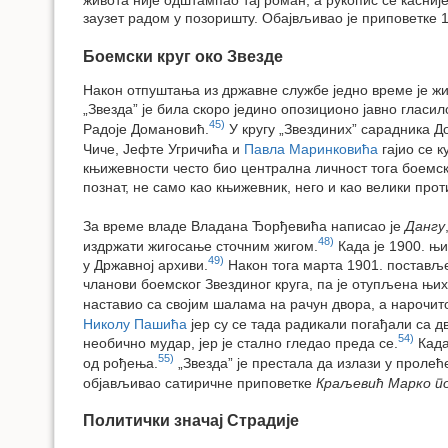
заузет радом у позоришту. Обајвљивао је приповетке 18
Боемски круг око Звезде
Након отпуштања из државне службе једно време је жи
„Звезда” је била скоро једино опозиционо јавно гласил
45)
Радоје Домановић.
У кругу „Звездиних” сарадника 
Чиче, Јефте Угричића и
Павла Маринковића
гајио се 
књижевности често био централна личност тога боемског
познат, не само као књижевник, него и као велики про
За време владе Владана Ђорђевића написао је
Дангу
48)
издржати жигосање сточним жигом.
Када је 1900. њ
49)
у Државној архиви.
Након тога марта 1901. постављен
чланови боемског Звездиног круга, па је отупљена њ
наставио са својим шалама на рачун двора, а нарочит
Николу Пашића
јер су се тада радикали погађали са 
54)
необично мудар, јер је стално гледао преда се.
Када
55)
од рођења.
„Звезда” је престала да излази у проле
објављивао сатиричне приповетке
Краљевић Марко по
Политички значај Страдије