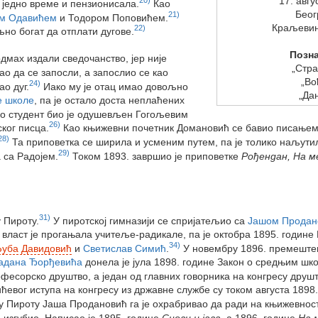
17. авгу
е једно време и пензионисала.
Као
Беог
21)
м Одавићем
и Тодором Поповићем.
Краљевин
22)
љно богат да отплати дугове.
Позна
одмах издали сведочанство, јер није
„Стра
ао да се запосли, а запослио се као
„Во
24)
ао дуг.
Иако му је отац имао довољно
„Да
е школе
, па је остало доста неплаћених
о студент био је одушевљен Гогољевим
26)
ског писца.
Као књижевни почетник Домановић се бавио писањем
28)
Та приповетка се ширила и усменим путем, па је толико наљутил
29)
 са Радојем.
Током 1893. завршио је приповетке
Рођендан, На м
31)
 Пироту.
У пиротској гимназији се спријатељио са
Јашом Продан
 власт је прогањала учитеље-радикале, па је октобра 1895. године
34)
уба Давидовић
и
Светислав Симић
.
У новембру 1896. премештен 
адана Ђорђевића
донела је јула 1898. године Закон о средњим шко
офесорско друштво, а један од главних говорника на конгресу друш
евог иступа на конгресу из државне службе су током августа 1898. 
у Пироту Јаша Продановић га је охрабривао да ради на књижевност
е изгубио. Написао је 1895. године
Снови и јава
, а 1896. године
На 