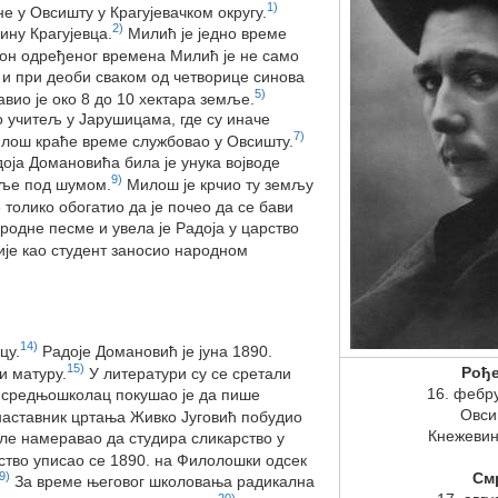
1)
е у Овсишту у Крагујевачком округу.
2)
ину Крагујевца.
Милић је једно време
он одређеног времена Милић је не само
е и при деоби сваком од четворице синова
5)
вио је око 8 до 10 хектара земље.
о учитељ у Јарушицама, где су иначе
7)
илош краће време службовао у Овсишту.
доја Домановића била је унука војводе
9)
мље под шумом.
Милош је крчио ту земљу
толико обогатио да је почео да се бави
родне песме и увела је Радоја у царство
ије као студент заносио народном
14)
цу.
Радоје Домановић је јуна 1890.
15)
Рођ
и матуру.
У литератури су се сретали
16. фебр
средњошколац покушао је да пише
Овси
 наставник цртања Живко Југовић побудио
Кнежевин
оле намеравао да студира сликарство у
ство уписао се 1890. на Филолошки одсек
9)
См
За време његовог школовања радикална
20)