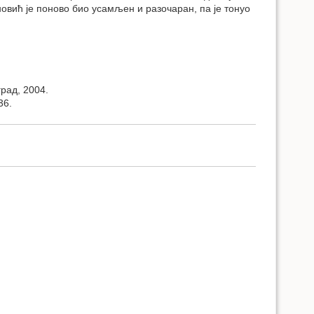
новић је поново био усамљен и разочаран, па је тонуо
град, 2004.
36.