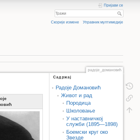
Пријави се
Скорије измене
Управник мултимедије
радоје_домановић
Садржај
Радоје Домановић
Живот и рад
оје
Породица
новић
Школовање
У наставничкој
служби (1895—1898)
Боемски круг око
Звезде