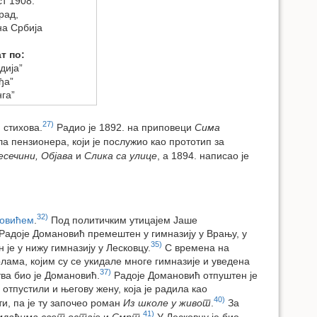
ст 1908.
рад,
а Србија
т по:
дија”
ђа”
нга”
27)
 стихова.
Радио је 1892. на приповеци
Сима
а пензионера, који је послужио као прототип за
есечини, Објава
и
Слика са улице
, а 1894. написао је
32)
овићем
.
Под политичким утицајем Јаше
 Радоје Домановић премештен у гимназију у Врању, у
35)
је у нижу гимназију у Лесковцу.
С времена на
лама, којим су се укидале многе гимназије и уведена
37)
тва био је Домановић.
Радоје Домановић отпуштен је
отпустили и његову жену, која је радила као
40)
и, па је ту започео роман
Из школе у живот
.
За
41)
млађима свет остаје
и
Смрт
.
У Лесковцу је био