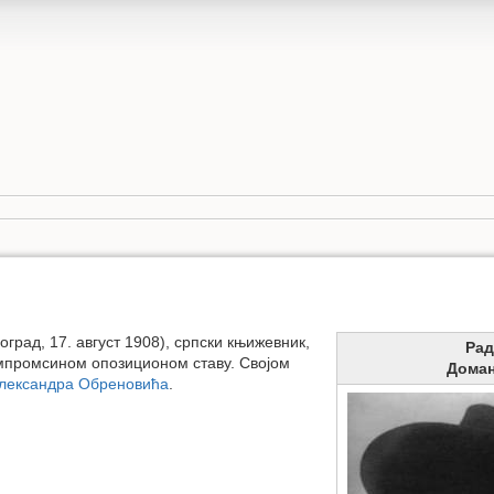
рад, 17. август 1908), српски књижевник,
Рад
компромсином опозиционом ставу. Својом
Дома
лександра Обреновића
.