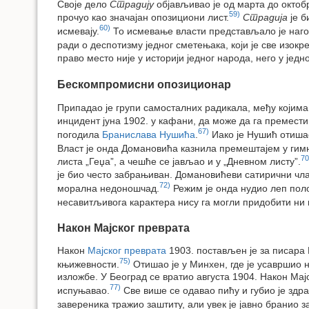
Своје дело
Страдију
објављивао је од марта до октобр
59)
прочуо као значајан опозициони лист.
Страдија
је б
60)
исмевају.
То исмевање власти представљало је наго
ради о деспотизму једног сметењака, који је све изокр
право место није у историји једног народа, него у јед
Бескомпромисни опозиционар
Припадао је групи самосталних радикала, међу којима
инцидент јуна 1902. у кафани, да може да га премести
67)
погодила
Бранислава Нушића
.
Иако је Нушић отишао
Власт је онда Домановића казнила премештајем у гимназ
70
листа „Геџа”, а чешће се јављао и у „Дневном листу”.
је био често забрањиван. Домановићеви сатирични чла
72)
морална недоношчад.
Режим је онда нудио леп поло
несавитљивога карактера нису га могли придобити н
Након Мајског преврата
Након
Мајског преврата
1903. постављен је за писара 
75)
књижевности.
Отишао је у Минхен, где је усавршио 
изложбе. У Београд се вратио августа 1904. Након Мајс
77)
испуњавао.
Све више се одавао пићу и губио је здр
завереника тражио заштиту, али увек је јавно бранио з