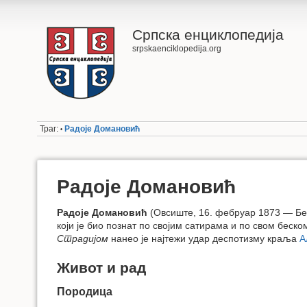
Српска енциклопедија
srpskaenciklopedija.org
Траг:
Радоје Домановић
•
Радоје Домановић
Радоје Домановић
(Овсиште, 16. фебруар 1873 — Беог
који је био познат по својим сатирама и по свом бес
Страдијом
нанео је најтежи удар деспотизму краља
А
Живот и рад
Породица