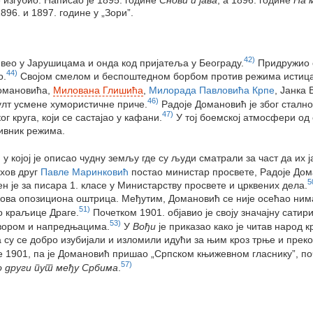
96. и 1897. године у „Зори”.
42)
вео у Јарушицама и онда код пријатеља у Београду.
Придружио 
44)
о.
Својом смелом и беспоштедном борбом против режима истица
Домановића,
Милована Глишића
,
Милорада Павловића Крпе
, Јанка
46)
култ усмене хумористичне приче.
Радоје Домановић је због сталн
47)
 круга, који се састајао у кафани.
У тој боемској атмосфери од 
тивник режима.
, у којој је описао чудну земљу где су људи сматрали за част да их ј
ихов друг
Павле Маринковић
постао министар просвете, Радоје Дома
5
 је за писара 1. класе у Министарству просвете и црквених дела.
ихова опозициона оштрица. Међутим, Домановић се није осећао ни
51)
о краљице Драге.
Почетком 1901. објавио је своју значајну сати
53)
двором и напредњацима.
У
Вођи
је приказао како је читав народ 
 су се добро изубијали и изломили идући за њим кроз трње и преко 
ће 1901, па је Домановић пришао „Српском књижевном гласнику”, по
57)
 други пут међу Србима
.