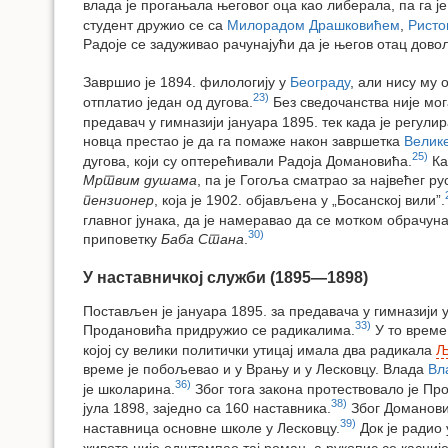
влада је прогањала његовог оца као либерала, па га ј
студент дружио се са
Милорадом Драшковићем
,
Ристо
Радоје се задуживао рачунајући да је његов отац дово
Завршио је 1894. филологију у
Београду
, али нису му 
23)
отплатио један од дугова.
Без сведочанства није мог
предавач у гимназији јануара 1895. тек када је регулир
новца престао је да га помаже након завршетка
Велик
25)
дугова, који су оптерећивали Радоја Домановића.
Ка
Мртвим душама
, па је Гогоља сматрао за највећег ру
пензионер
, која је 1902. објављена у „Босанској вили”.
главног јунака, да је намеравао да се мотком обрачуна
30)
приповетку
Баба Стана
.
У наставничкој служби (1895—1898)
Постављен је јануара 1895. за предавача у гимназији у
33)
Продановића придружио се радикалима.
У то време
којој су велики политички утицај имала два радикала
Љ
време је побољевао и у Врању и у Лесковцу. Влада
Вл
36)
је школарина.
Због тога закона протествовало је Пр
38)
јула 1898, заједно са 160 наставника.
Због Домановић
39)
наставница основне школе у Лесковцу.
Док је радио 
живота није одштампао тај роман, а рукопис се касниј