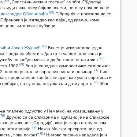
58)
а.
„Српски књижевни гласник” се због
Страдије
се људи више нису бојали власти, него су почели да је
62)
Александра Обреновића
.
Страдија
је показала да се
Обреновић је изгледао као пајац од краља, коме
е целој читалачкој публици.
65)
вић
и
Јован Жујовић
.
Власт је искористила један
м Продановићем и гађао га је чашом, али чаша је
68)
ушићу повређен мозак и да ће тешко остати жив.
69)
уста 1902.
Био је сарадник хумористичко-сатиричног
71)
. постао је стални сарадник листа и новинар.
Лист
ван, представљан као безначајан, као умна сиротиња и
73)
 одбијао, па су онда покушавали да му прете.
Због
шње плаћено одсуство у Немачкој на усавршавању у
76)
.
Дружио се са сликарима и одлазио је на сликарске
вао је часопис „Страдију”, који је скоро потпуно сам
79)
вне штампарије.
Након Мајског преврата није од
81)
иста „Нови покрет”.
Његово писање нападала је и