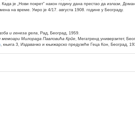
 Када је „Нови покрет” након годину дана престао да излази, Дома
мена на време. Умро је 4/17. августа 1908. године у Београду.
доба и генеза дела
, Рад, Београд, 1959.
 мемоари Милорада Павловића Крпе
, Мегатренд универзитет, Бео
а
, књига 3, Издавачко и књижарско предузеће Геца Кон, Београд, 19