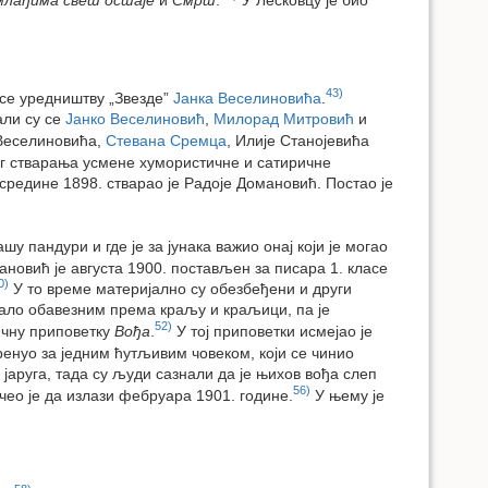
43)
се уредништву „Звезде”
Јанка Веселиновића
.
ли су се
Јанко Веселиновић
,
Милорад Митровић
и
 Веселиновића,
Стевана Сремца
, Илије Станојевића
ог стварања усмене хумористичне и сатиричне
средине 1898. стварао је Радоје Домановић. Постао је
ашу пандури и где је за јунака важио онај који је могао
новић је августа 1900. постављен за писара 1. класе
0)
У то време материјално су обезбеђени и други
мало обавезним према краљу и краљици, па је
52)
ричну приповетку
Вођа
.
У тој приповетки исмејао је
кренуо за једним ћутљивим човеком, који се чинио
јаруга, тада су људи сазнали да је њихов вођа слеп
56)
чео је да излази фебруара 1901. године.
У њему је