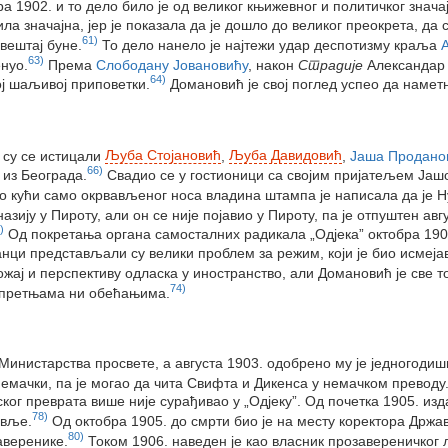
а 1902. и то дело било је од великог књижевног и политичког значај
ила значајна, јер је показала да је дошло до великог преокрета, да 
61)
вештај буне.
То дело нанело је најтежи удар деспотизму краља
63)
енуо.
Према
Слободану Јовановићу
, након
Страдије
Александар 
64)
ној шаљивој приповетки.
Домановић је свој поглед успео да наметн
 су се истицали
Љуба Стојановић
,
Љуба Давидовић
,
Јаша Продано
66)
 из Београда.
Свадио се у гостионици са својим пријатељем Јашо
 кући само окрвављеног носа владина штампа је написала да је Н
ију у Пироту, али он се није појавио у Пироту, па је отпуштен авг
)
Од покретања органа самосталних радикала „Одјека” октобра 1902
нци представљали су велики проблем за режим, који је био исмеја
жај и перспективу одласка у иностранство, али Домановић је све то
74)
и претњама ни обећањима.
Министарства просвете, а августа 1903. одобрено му је једногоди
немачки, па је могао да чита Свифта и Дикенса у немачком преводу
ког преврата више није сурађивао у „Одјеку”. Од почетка 1905. изда
78)
авље.
Од октобра 1905. до смрти био је на месту коректора Држа
80)
аверенике.
Током 1906. наведен је као власник прозавереничког л