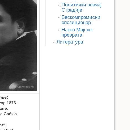
Политички значај
Страдије
Бескомпромисни
опозиционар
Након Мајског
преврата
Литература
ење:
уар 1873.
ште,
а Србија
рт: