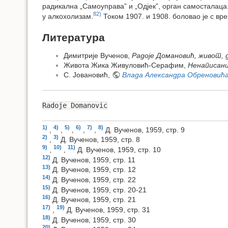
радикална „Самоуправа” и „Одјек”, орган самосталаца.
82)
у алкохолизам.
Током 1907. и 1908. боловао је с вре
Литература
Димитрије Вученов,
Радоје Домановић, живот, 
Живота Жика Живуловић-Серафим,
Ненаписани
С. Јовановић,
Влада Александра Обреновић
Radoje Domanovic
1)
4)
5)
6)
7)
8)
,
,
,
,
,
Д. Вученов, 1959, стр. 9
2)
3)
,
Д. Вученов, 1959, стр. 8
9)
10)
11)
,
,
Д. Вученов, 1959, стр. 10
12)
Д. Вученов, 1959, стр. 11
13)
Д. Вученов, 1959, стр. 12
14)
Д. Вученов, 1959, стр. 22
15)
Д. Вученов, 1959, стр. 20-21
16)
Д. Вученов, 1959, стр. 21
17)
19)
,
Д. Вученов, 1959, стр. 31
18)
Д. Вученов, 1959, стр. 30
20)