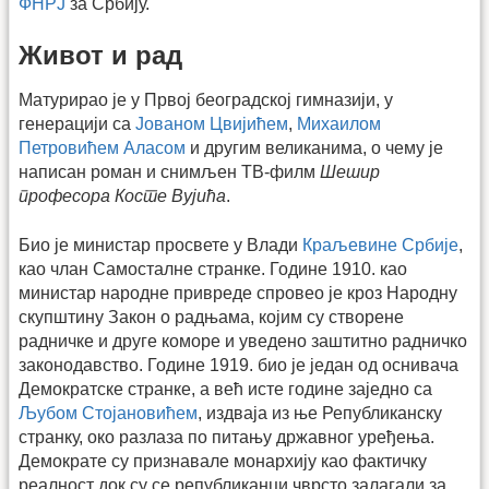
ФНРЈ
за Србију.
Живот и рад
Матурирао је у Првој београдској гимназији, у
генерацији са
Јованом Цвијићем
,
Михаилом
Петровићем Аласом
и другим великанима, о чему је
написан роман и снимљен ТВ-филм
Шешир
професора Косте Вујића
.
Био је министар просвете у Влади
Краљевине Србије
,
као члан Самосталне странке. Године 1910. као
министар народне привреде спровео је кроз Народну
скупштину Закон о радњама, којим су створене
радничке и друге коморе и уведено заштитно радничко
законодавство. Године 1919. био је један од оснивача
Демократске странке, а већ исте године заједно са
Љубом Стојановићем
, издваја из ње Републиканску
странку, око разлаза по питању државног уређења.
Демократе су признавале монархију као фактичку
реалност док су се републиканци чврсто залагали за