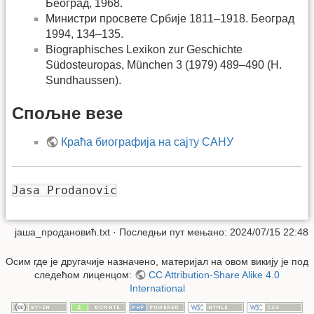
Београд, 1968.
Министри просвете Србије 1811–1918. Београд
1994, 134–135.
Biographisches Lexikon zur Geschichte
Südosteuropas, München 3 (1979) 489–490 (Н.
Sundhaussen).
Спољне везе
Краћа биографија на сајту САНУ
Jasa Prodanovic
јаша_продановић.txt
· Последњи пут мењано: 2024/07/15 22:48
Осим где је другачије назначено, материјал на овом викију је под
следећом лиценцом:
CC Attribution-Share Alike 4.0
International