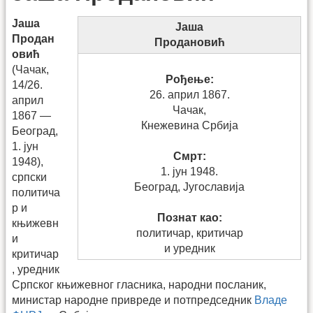
Јаша
Јаша
Продан
Продановић
овић
(Чачак,
Рођење:
14/26.
26. април 1867.
април
Чачак,
1867 —
Кнежевина Србија
Београд,
1. јун
Смрт:
1948),
1. јун 1948.
српски
Београд, Југославија
политича
р и
Познат као:
књижевн
политичар, критичар
и
и уредник
критичар
, уредник
Српског књижевног гласника, народни посланик,
министар народне привреде и потпредседник
Владе