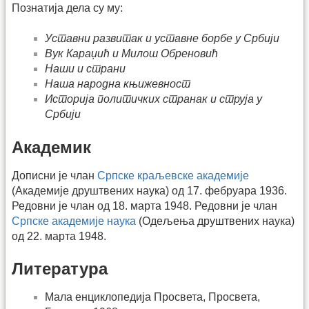
Познатија дела су му:
Уставни развитак и уставне борбе у Србији
Вук Караџић и Милош Обреновић
Наши и страни
Наша народна књижевност
Историја политичких странак и струја у
Србији
Академик
Дописни је члан
Српске краљевске академије
(Академије друштвених наука) од 17. фебруара 1936.
Редовни је члан од 18. марта 1948. Редовни је члан
Српске академије наука
(Одељења друштвених наука)
од 22. марта 1948.
Литература
Мала енциклопедија Просвета, Просвета,