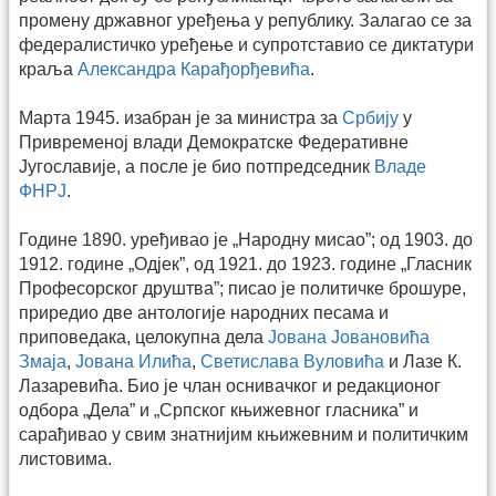
промену државног уређења у републику. Залагао се за
федералистичко уређење и супротставио се диктатури
краља
Александра Карађорђевића
.
Марта 1945. изабран је за министра за
Србију
у
Привременој влади Демократске Федеративне
Југославије, а после је био потпредседник
Владе
ФНРЈ
.
Године 1890. уређивао је „Народну мисао”; од 1903. до
1912. године „Одјек”, од 1921. до 1923. године „Гласник
Професорског друштва”; писао је политичке брошуре,
приредио две антологије народних песама и
приповедака, целокупна дела
Јована Јовановића
Змаја
,
Јована Илића
,
Светислава Вуловића
и Лазе К.
Лазаревића. Био је члан оснивачког и редакционог
одбора „Дела” и „Српског књижевног гласника” и
сарађивао у свим знатнијим књижевним и политичким
листовима.