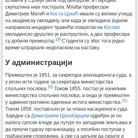
штампа у Србији била под цензуром, а Народна
скупштина није постојала. Млађи професори
Димитрије Матић и
Коста Цукић
имали су велики утицај
на академску омладину, али када је омладина једном
направила инцидент тражећи повратак на
Косово
омладинско друштво је распуштено, а два професора
19)
су добили премештај.
Студенти су због тога једно
време штрајкали недоласком на наставу.
У администрацији
Премештен је 1851. за секретара апелационога суда, а
у јесен исте године за секретара министарства
20)
спољних послова.
Током 1855. постао је начелник
министарства спољних послова, а онда је премештен
21)
у административно оделење истога министарства.
Током 1858. постављен је за члана касационога суда.
Заједно са
Димитријем Црнобарцем
одређен је по
налогу српске владе да путује по западним земљама и
да проучи судску организацију, а посебно поступак у
грађанским споровима, а све са циљем да скрате и