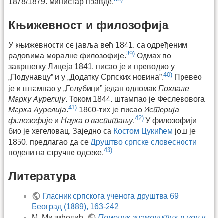
1878/1879. министар правде.
Књижевност и филозофија
У књижевности се јавља већ 1841. са одређеним
39)
радовима моралне филозофије.
Одмах по
завршетку Лицеја 1841. писао је и преводио у
40)
„Подунавцу” и у „Додатку Српских новина”.
Превео
је и штампао у „Голубици” један одломак
Похвале
Марку Аурелију
. Током 1844. штампао је Феслевовога
41)
Марка Аурелија
.
1860-тих је писао
Историја
42)
филозофије
и
Наука о васпитању
.
У филозофији
био је хегеловац. Заједно са
Костом Цукићем
још је
1850. предлагао да се
Друштво српске словесности
43)
подели на стручне одсеке.
Литература
Гласник српскога ученога друштва 69
Београд (1889), 163-242
М. Милићевић,
Поменик знаменитих људи у