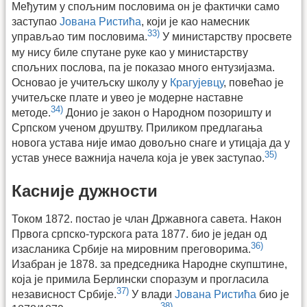
Међутим у спољним пословима он је фактички само
заступао
Јована Ристића
, који је као намесник
33)
управљао тим пословима.
У министарству просвете
му нису биле спутане руке као у министарству
спољних послова, па је показао много ентузијазма.
Основао је учитељску школу у
Крагујевцу
, повећао је
учитељске плате и увео је модерне наставне
34)
методе.
Донио је закон о Народном позоришту и
Српском ученом друштву. Приликом предлагања
новога устава није имао довољно снаге и утицаја да у
35)
устав унесе важнија начела која је увек заступао.
Касније дужности
Током 1872. постао је члан Државнога савета. Након
Првога српско-турскога рата 1877. био је један од
36)
изасланика Србије на мировним преговорима.
Изабран је 1878. за председника Народне скупштине,
која је примила Берлински споразум и прогласила
37)
независност Србије.
У влади
Јована Ристића
био је
38)