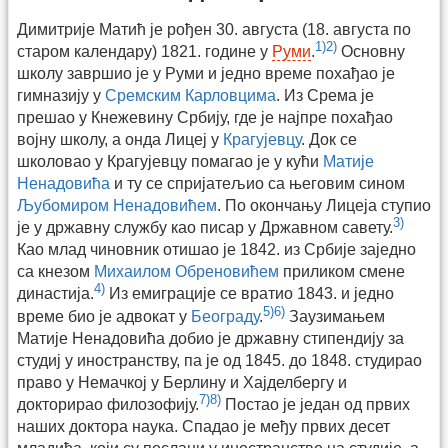
Димитрије Матић је рођен 30. августа (18. августа по
1)
2)
старом календару) 1821. године у
Руми
.
Основну
школу завршио је у Руми и једно време похађао је
гимназију у
Сремским Карловцима
. Из Срема је
прешао у Кнежевину Србију, где је најпре похађао
војну школу, а онда Лицеј у
Крагујевцу
. Док се
школовао у Крагујевцу помагао је у кући
Матије
Ненадовића
и ту се спријатељио са његовим сином
Љубомиром Ненадовићем
. По окончању Лицеја ступио
3)
је у државну службу као писар у Државном савету.
Као млад чиновник отишао је 1842. из Србије заједно
са кнезом
Михаилом Обреновићем
приликом смене
4)
династија.
Из емиграције се вратио 1843. и једно
5)
6)
време био је адвокат у
Београду
.
Заузимањем
Матије Ненадовића добио је државну стипендију за
студиј у иностранству, па је од 1845. до 1848. студирао
право у Немачкој у Берлину и Хајделбергу и
7)
8)
докторирао филозофију.
Постао је један од првих
наших доктора наука. Спадао је међу првих десет