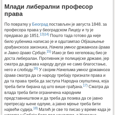
Млади либерални професор
права
По повратку у
Београд
постављен је августа 1848. за
професора права у београдском Лицеју и ту је
13)
14)
предавао до 1851.
Пошто тада готово да није
било уџбеника написао је и одштампао
Објашњење
грађанскога законика
,
Начела умног државнога права
15)
и
Јавно право Србије
.
Иако је био хегеловац био је
доста либералан. Противник је полицијске државе, јер
сматра да држава народу дугује не само благостање,
16)
него и слободу.
У својим
Начелима умног државнога
права
сматра да се народу требају признати права и
да та права треба да заступа Народна скупштина, која
17)
треба бити бирана од што више грађана.
Сматра да
влада треба бити ограничена народним
представништвом и да треба да позива да се јавно
претресају њене одлуке, а јавно мјење треба бити
18)
највећи судија.
Матић је све то писао у време када је