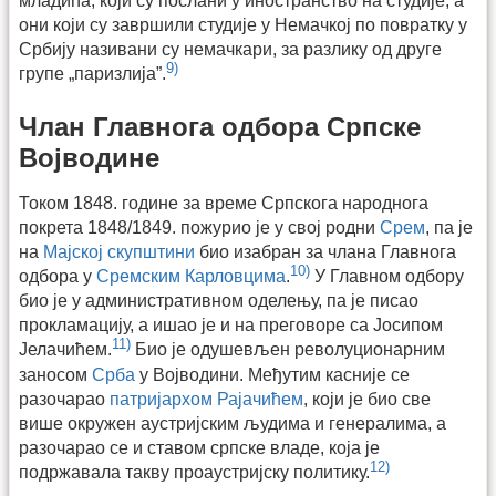
младића, који су послани у иностранство на студије, а
они који су завршили студије у Немачкој по повратку у
Србију називани су немачкари, за разлику од друге
9)
групе „паризлија”.
Члан Главнога одбора Српске
Војводине
Током 1848. године за време Српскога народнога
покрета 1848/1849. пожурио је у свој родни
Срем
, па је
на
Мајској скупштини
био изабран за члана Главнога
10)
одбора у
Сремским Карловцима
.
У Главном одбору
био је у административном оделењу, па је писао
прокламацију, а ишао је и на преговоре са Јосипом
11)
Јелачићем.
Био је одушевљен револуционарним
заносом
Срба
у Војводини. Међутим касније се
разочарао
патријархом Рајачићем
, који је био све
више окружен аустријским људима и генералима, а
разочарао се и ставом српске владе, која је
12)
подржавала такву проаустријску политику.