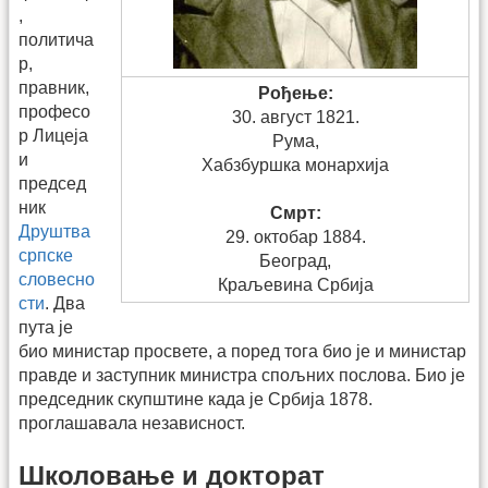
,
политича
р,
правник,
Рођење:
професо
30. август 1821.
р Лицеја
Рума,
и
Хабзбуршка монархија
председ
ник
Смрт:
Друштва
29. октобар 1884.
српске
Београд,
словесно
Краљевина Србија
сти
. Два
пута је
био министар просвете, а поред тога био је и министар
правде и заступник министра спољних послова. Био је
председник скупштине када је Србија 1878.
проглашавала независност.
Школовање и докторат