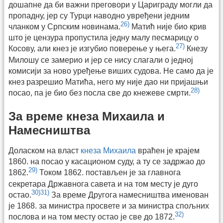
дошапне да би важни преговори у Цариграду могли да
пропадну, јер су Турци наводно увређени једним
26)
чланком у Српским новинама.
Матић није био крив
што је цензура пропустила једну малу песмарицу о
27)
Косову, али кнез је изгубио поверење у њега.
Кнезу
Милошу се замерио и јер се нису слагали о једној
комисији за ново уређење виших судова. Не само да је
кнез разрешио Матића, него му није дао ни пријашњи
28)
посао, па је био без посла све до кнежеве смрти.
За време кнеза Михаила и
Намесништва
Доласком на власт
кнеза Михаила
враћен је крајем
1860. на посао у касационом суду, а ту се задржао до
29)
1862.
Током 1862. постављен је за главнога
секретара Државнога савета и на том месту је дуго
30)
31)
остао.
За време Другога намесништва именован
је 1868. за министра просвете и за министра спољних
32)
послова и на том месту остао је све до 1872.