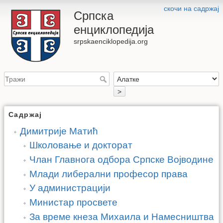
скочи на садржај
Српска
енциклопедија
srpskaenciklopedija.org
>
Садржај
Димитрије Матић
Школовање и докторат
Члан Главнога одбора Српске Војводине
Млади либерални професор права
У администрацији
Министар просвете
За време кнеза Михаила и Намесништва