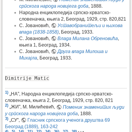
српскога народа новијега доба
, 1888.
Народна енциклопедија српско-хрватско-
словеначка, књига 2, Београд, 1929, стр. 820,821
С. Јовановић,
Уставобранитељи и њихова
влада (1838-1858)
, Београд, 1933.
С. Јовановић,
Влада Милана Обреновића
,
књига 1, Београд, 1934.
С. Јовановић,
Друга влада Милоша и
Михајла
, Београд, 1933.
Dimitrije Matic
1)
„НА”, Народна енциклопедија српско-хрватско-
словеначка, књига 2, Београд, 1929, стр. 820, 821
2)
„ЖИ”, М. Милићевић,
Поменик знаменитих људи
у српскога народа новијега доба
, 1888.
3)
„СУ”,
Гласник српскога ученога друштва 69
Београд (1889), 163-242
4)
5)
14)
31)
32)
34)
36)
37)
38)