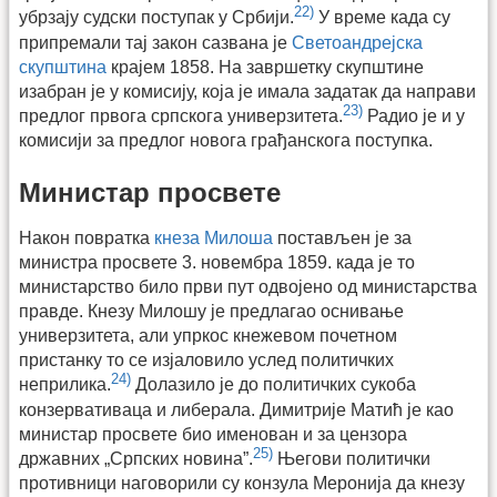
22)
убрзају судски поступак у Србији.
У време када су
припремали тај закон сазвана је
Светоандрејска
скупштина
крајем 1858. На завршетку скупштине
изабран је у комисију, која је имала задатак да направи
23)
предлог првога српскога универзитета.
Радио је и у
комисији за предлог новога грађанскога поступка.
Министар просвете
Након повратка
кнеза Милоша
постављен је за
министра просвете 3. новембра 1859. када је то
министарство било први пут одвојено од министарства
правде. Кнезу Милошу је предлагао оснивање
универзитета, али упркос кнежевом почетном
пристанку то се изјаловило услед политичких
24)
неприлика.
Долазило је до политичких сукоба
конзервативаца и либерала. Димитрије Матић је као
министар просвете био именован и за цензора
25)
државних „Српских новина”.
Његови политички
противници наговорили су конзула Меронија да кнезу