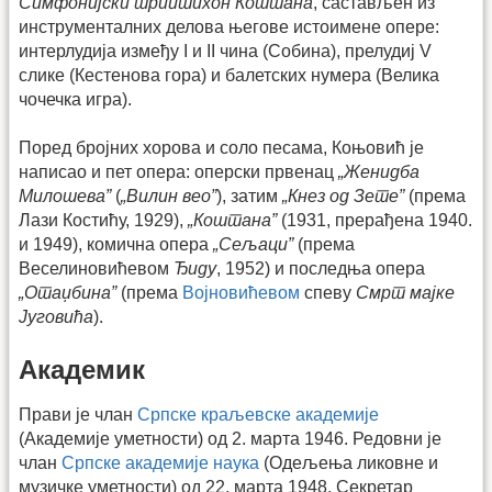
Симфонијски триптихон Коштана
, састављен из
инструменталних делова његове истоимене опере:
интерлудија између I и II чина (Собина), прелудиј V
слике (Кестенова гора) и балетских нумера (Велика
чочечка игра).
Поред бројних хорова и соло песама, Коњовић је
написао и пет опера: оперски првенац
„Женидба
Милошева”
(
„Вилин вео”
), затим
„Кнез од Зете”
(према
Лази Костићу, 1929),
„Коштана”
(1931, прерађена 1940.
и 1949), комична опера
„Сељаци”
(према
Веселиновићевом
Ђиду
, 1952) и последња опера
„Отаџбина”
(према
Војновићевом
спеву
Смрт мајке
Југовића
).
Академик
Прави је члан
Српске краљевске академије
(Академије уметности) од 2. марта 1946. Редовни је
члан
Српске академије наука
(Одељења ликовне и
музичке уметности) од 22. марта 1948. Секретар