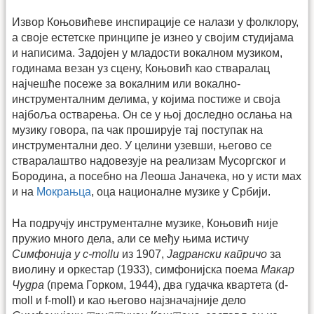
Извор Коњовићеве инспирације се налази у фолклору,
а своје естетске принципе је изнео у својим студијама
и написима. Задојен у младости вокалном музиком,
годинама везан уз сцену, Коњовић као стваралац
најчешће посеже за вокалним или вокално-
инструменталним делима, у којима постиже и своја
најбоља остварења. Он се у њој доследно ослања на
музику говора, па чак проширује тај поступак на
инструментални део. У целини узевши, његово се
стваралаштво надовезује на реализам Мусоргског и
Бородина, а посебно на Леоша Јаначека, но у исти мах
и на
Мокрањца
, оца националне музике у Србији.
На подручју инструменталне музике, Коњовић није
пружио много дела, али се међу њима истичу
Симфонија у c-mollu
из 1907,
Јадрански капричо
за
виолину и оркестар (1933), симфонијска поема
Макар
Чудра
(према Горком, 1944), два гудачка квартета (d-
moll и f-moll) и као његово најзначајније дело