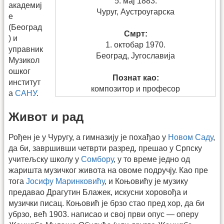
5. мај 1883.
академиј
Чуруг, Аустроугарска
е
(Београд
Смрт:
) и
1. октобар 1970.
управник
Београд, Југославија
Музикол
ошког
Познат као:
институт
композитор и професор
а
САНУ
.
Живот и рад
Рођен је у Чуругу, а гимназију је похађао у
Новом Саду
,
да би, завршивши четврти разред, прешао у Српску
учитељску школу у
Сомбору
, у то време једно од
жаришта музичког живота на овоме подручју. Као пре
тога
Јосифу Маринковићу
, и Коњовићу је музику
предавао Драгутин Блажек, искусни хоровођа и
музички писац. Коњовић је брзо стао пред хор, да би
убрзо, већ 1903. написао и свој први опус — оперу