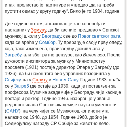
ипак, прелистао је партитуре и утврдио „да га треба
пустити одмах у другу годину“. Било је то 1904. године.
Две године потом, ангажован је као хоровођа и
наставник у
Земуну
, да би касније предавао у Српској
музичкој школи у
Београду
, све до
Првог светског рата
,
када се враћа у
Сомбор
. Ту прерађује своју прву оперу,
која, тако измењена, праизведбу доживљава у
Загребу
, али због ратне цензуре, као
Вилин вео
. После
дужности инспектора за музику у Министарству
просвете (1921) постаје директор Опере у Загребу (до
1926), да би након тога био управник позоришта у
Осијеку
, па у
Сплиту
и
Новом Саду
. Године 1933. враћа
се у
Загреб
где остаје до 1939. када је постављен за
професора Музичке академије у Београду, чији касније
постаје и ректор. Године 1946. изабран је у звање
редовног члана Српске академије наука и уметности
(
САНУ
), на челу чијег се Музиколошког института
налазио од 1948. до 1954. Године 1960. добио је
Седмојулску награду СР Србије за животно дело.