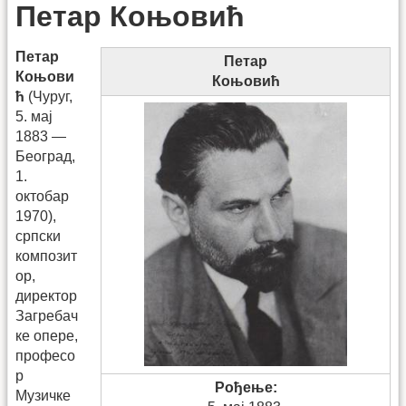
Петар Коњовић
Петар
Петар
Коњови
Коњовић
ћ
(Чуруг,
5. мај
1883 —
Београд,
1.
октобар
1970),
српски
композит
ор,
директор
Загребач
ке опере,
професо
р
Рођење:
Музичке