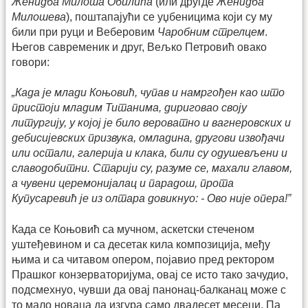
Женидба Милоша Обилића
(или другде
Женидба
Милошева
), поштапајући се уџбеницима који су му
били при руци и Веберовим
Чаробним стрелцем
.
Његов савременик и друг, Вељко Петровић овако
говори:
„Када је млади Коњовић, чупав и намргођен као што
пристоји младим Титанима, дириговао своју
литургију, у којој је било вероватно и вагнеровских и
дебисијевских призвука, омладина, другови извођачи
или остали, галерија и клака, били су одушевљени и
славодобитни. Старији су, разуме се, махали главом,
а чувени церемонијалац и парадош, прота
Купусаревић је из олтара довикнуо: - Ово није опера!”
Када се Коњовић са мучном, аскетски стеченом
уштеђевином и са десетак кила композиција, међу
њима и са читавом опером, појавио пред ректором
Прашког конзерваторијума, овај се исто тако зачудио,
подсмехнуо, чувши да овај панонац-балканац може с
то мало новаца да изгура само двадесет месеци. Па