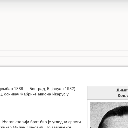
ембар 1888 — Београд, 5. јануар 1982),
Дими
ц, оснивач Фабрике авиона Икарус у
Коњ
Његов старији брат био је угледни српски
и сликар Милан Коњовић. По завршеној