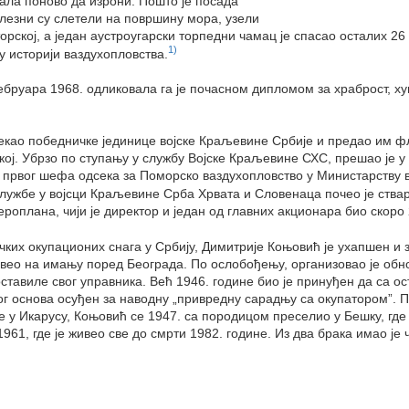
рала поново да изрони. Пошто је посада
лезни су слетели на површину мора, узели
орској, а један аустроугарски торпедни чамац је спасао осталих 26
1)
 историји ваздухопловства.
фебруара 1968. одликовала га је почасном дипломом за храброст, х
чекао победничке јединице војске Краљевине Србије и предао им фл
ској. Убрзо по ступању у службу Војске Краљевине СХС, прешао је у
а првог шефа одсека за Поморско ваздухопловство у Министарству 
лужбе у војсци Краљевине Срба Хрвата и Словенаца почео је ства
роплана, чији је директор и један од главних акционара био скоро 
чких окупационих снага у Србију, Димитрије Коњовић је ухапшен и 
ровео на имању поред Београда. По ослобођењу, организовао је об
ставиле свог управника. Већ 1946. године био је принуђен да са о
вог основа осуђен за наводну „привредну сарадњу са окупатором”. 
 у Икарусу, Коњовић се 1947. са породицом преселио у Бешку, где
961, где је живео све до смрти 1982. године. Из два брака имао је 