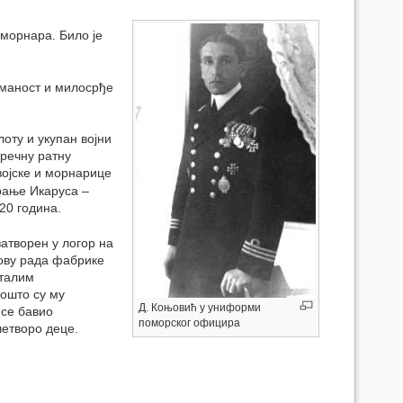
 морнара. Било је
уманост и милосрђе
оту и укупан војни
 речну ратну
војске и морнарице
рање Икаруса –
20 година.
затворен у логор на
нову рада фабрике
сталим
Пошто су му
Д. Коњовић у униформи
 се бавио
поморског официра
четворо деце.