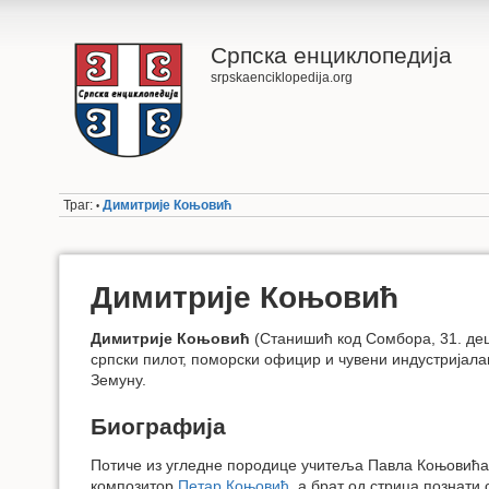
Српска енциклопедија
srpskaenciklopedija.org
Траг:
Димитрије Коњовић
•
Димитрије Коњовић
Димитрије Коњовић
(Станишић код Сомбора, 31. дец
српски пилот, поморски официр и чувени индустријала
Земуну.
Биографија
Потиче из угледне породице учитеља Павла Коњовића. 
композитор
Петар Коњовић
, а брат од стрица познат