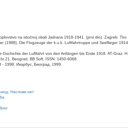
koplovstvo na istočnoj obali Jadrana 1918-1941. (prvi dio). Zagreb: Tk
er (1988), Die Flugzeuge der k.u.k. Luftfahrtruppe und Seeflieger 191
ge-Gschichte der Luftfahrt von den Anfängen bis Ende 1918. AT-Graz: 
n br.21, Beograd, BB Soft, ISSN: 1450-6068.
3 - 1998, Икарбус, Београд, 1999.
ницу, Наслови.нет
уба
блог