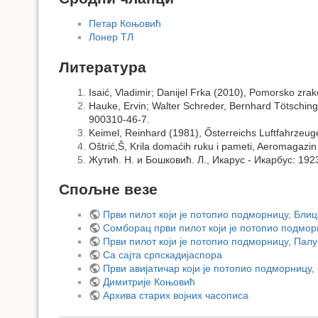
Петар Коњовић
Лонер ТЛ
Литература
Isaić, Vladimir; Danijel Frka (2010), Pomorsko zra
Hauke, Ervin; Walter Schreder, Bernhard Tötsching
900310-46-7.
Keimel, Reinhard (1981), Ősterreichs Luftfahrzeu
Oštrić,Š, Krila domaćih ruku i pameti, Aeromagazi
Жутић. Н. и Бошковић. Л., Икарус - Икарбус: 192
Спољне везе
Први пилот који је потопио подморницу, Блиц
Сомборац први пилот који је потопио подмор
Први пилот који је потопио подморницу, Пал
Са сајта српскадијаспора
Први авијатичар који је потопио подморницу, 
Димитрије Коњовић
Архива старих војних часописа