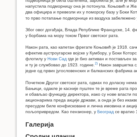
подморница је била оштећена, заронила је, али је мо
напустила подморницу она је потонула. Коњовић и Же
два официра и превезли их у поморску базу у Боки Кот
то прво потапање подморнице из ваздуха забележено у
Због овог догађаја, Влада Републике Француске, 14. 
у борбама на мору током Првог светског рата.
Након рата, као капетан фрегате Коњовић је 1918. са
ефектив аустроугарске војске у Кумбору, у Боки Котор
флотилу у
Нови Сад
где је био активан и постављен з
2)
и ту је службовао до 1923. године.
Након завршетка с
једне од првих југословенских и балканских фабрика ае
Почетком Другог светског рата, одмах по доласку нема
Бањици, одакле је касније пуштен те је време рата п
и обављао функцију директора, иако су нове власти по
акционарима преда акције држави, а онда је без икак
пресудом биле конфисковане и лична имовина и акције
пољопривредом. Као пензионер, у
Београд
се вратио 1
Галерија
Сродни чланци