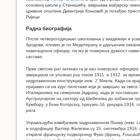
основној школи у Станишићу, завршава мађарску гимн
црквене општине Димитрије Коњовић је похађао прест
Ријеци.
Радна биографија
После четворогодишњег школовања у академији и ус
бродова, пловио је по Медитерану и удаљеним океани
навигациони официр, па му је поверена дужност навиг
састава.
Први светски рат затекао га је као поморског официра
авијацијом се упознао још током 1911. и 1912. за врем
хидроавионом конструкције инж. J. Микла. Када се кр
пријавио се на курс пилотаже који је завршио за свега 
Италијанима на северном Јадрану, када је постављен
Аустроугарске на сектору од Шибеника до албанске гра
Кумбору, у Боки Которској, преузео 16. јануара 1916. г
рата.
Управљајући извиђачким хидроавионом Лонер (нем.
L
и подофицир Валтер Железни су 15. септембра 1916. г
открили француску подморницу Фуко (франц.
Foucault