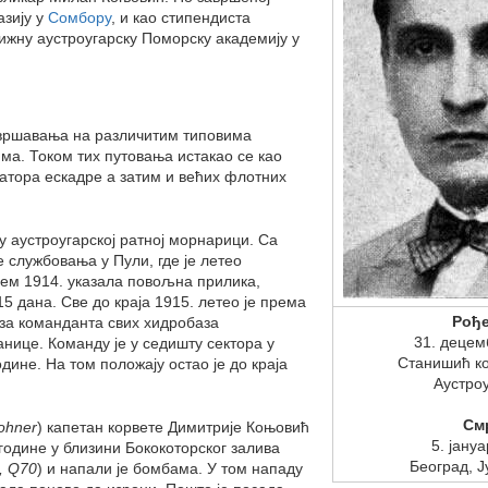
азију у
Сомбору
, и као стипендиста
ижну аустроугарску Поморску академију у
авршавања на различитим типовима
ма. Током тих путовања истакао се као
атора ескадре а затим и већих флотних
 у аустроугарској ратној морнарици. Са
е службовања у Пули, где је летео
ајем 1914. указала повољна прилика,
15 дана. Све до краја 1915. летео је према
Рођ
 за команданта свих хидробаза
31. децем
нице. Команду је у седишту сектора у
Станишић к
одине. На том положају остао је до краја
Аустро
См
ohner
) капетан корвете Димитрије Коњовић
5. јану
одине у близини Бококоторског залива
Београд, Ј
, Q70
) и напали је бомбама. У том нападу