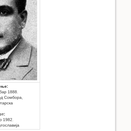
ење:
бар 1888.
од Сомбора,
угарска
рт:
ар 1982.
угославија