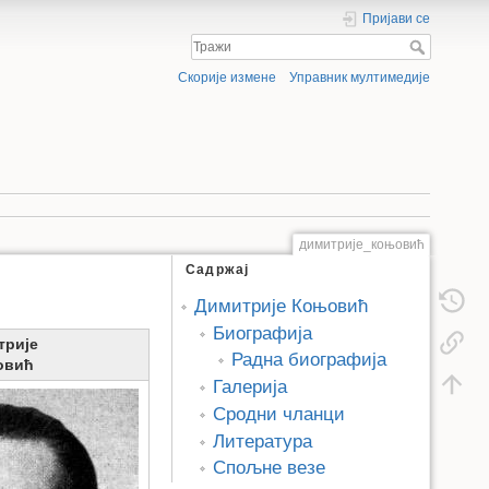
Пријави се
Скорије измене
Управник мултимедије
димитрије_коњовић
Садржај
Димитрије Коњовић
Биографија
трије
Радна биографија
овић
Галерија
Сродни чланци
Литература
Спољне везе