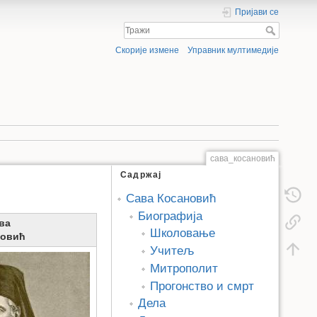
Пријави се
Скорије измене
Управник мултимедије
сава_косановић
Садржај
Сава Косановић
Биографија
ва
Школовање
новић
Учитељ
Митрополит
Прогонство и смрт
Дела