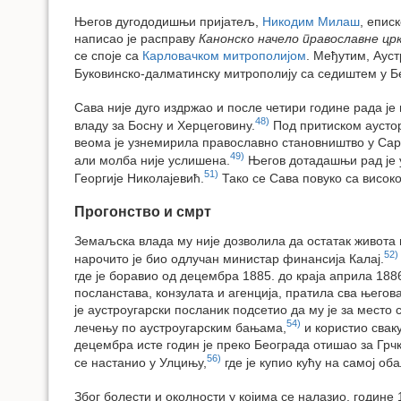
Његов дугододишњи пријатељ,
Никодим Милаш
, епис
написао је расправу
Канонско начело православне цр
се споје са
Карловачком митрополијом
. Међутим, Ауст
Буковинско-далматинску митрополију са седиштем у Беч
Сава није дуго издржао и после четири године рада је
48)
владу за Босну и Херцеговину.
Под притиском аустору
веома је узнемирила православно становништво у Сара
49)
али молба није услишена.
Његов дотадашњи рад је у
51)
Георгије Николајевић.
Тако се Сава повуко са високо
Прогонство и смрт
Земаљска влада му није дозволила да остатак живота 
52)
нарочито је био одлучан министар финансија Калај.
где је боравио од децембра 1885. до краја априла 1886
посланстава, конзулата и агенција, пратила сва његов
је аустроугарски посланик подсетио да му је за место
54)
лечењу по аустроугарским бањама,
и користио сваку
децембра исте годин је преко Београда отишао за Грч
56)
се настанио у Улцињу,
где је купио кућу на самој об
Због болести и околности у којима се налазио, године