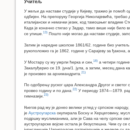
Учитељ
У жељи да настави студије у Кијеву, тражио је помоћ од
одбијен. На препоруку Георгија Николајевића, требао 
италијански и немачки језик, код тамошњег владике С
Када је коначно стигао у Задар, тамо више није било в
13)
се упише.
Пошто није могао да настави студије, зап
Затим је наредне школске 1861/62. године био учитељ 
рукоположио га је 1862. године у Сарајеву за ђакона, 
18)
У Мостару су му умрли ћерка и син,
а четири године 
Закалуђерио се 19. јуна/1. јула, а затим, месец дана 
21)
је произвео за архимандрита.
По одобрењу руског цара Александра Другог и светог си
22)
провео годину и по дана.
У периоду 1874—1879. ради
23)
гимназији.
Његов рад му је донео велики углед у српском народу,
је
Аустроугарска
окупирала Босну и Херцеговину, мусли
подршку муслиманима, али је Сава на челу српске омл
аустроугарске војске остала је безуспешна. Чим су се
јурисдикције Цариградске патријаршије и желеле су да