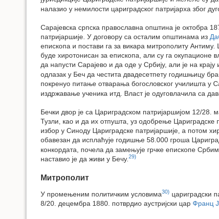
налазио у немилости цариградског патријарха због дуг
Сарајевска српска православна општина је октобра 187
патријаршије. У договору са осталим општинама из
Да
епископа и постави га за викара митрополиту Антиму. 
буде хиротонисан за епископа, али су га окупационе 
да напусти Сарајево и да оде у Србију, али је на крај
одлазак у Беч да честита двадесетпету годишњицу бра
покренуо питање отварања богословског училишта у Сар
издржавање ученика итд. Власт је одуговлачила са да
Бечки двор је са Цариградском патријаршијом 12/28. 
Тузли, као и да их отпушта, уз одобрење Цариградске
избор у Синоду Цариградске патријаршије, а потом хир
обавезан да исплаћује годишње 58.000 гроша Цариградс
конкордата, почела да замењује грчке епископе Србим
29)
наставио је да живи у Бечу.
Митрополит
30)
У промењеним политичким условима
цариградски па
8/20. децембра 1880. потврдио аустријски цар
Франц 