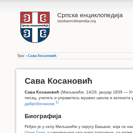
Српска енциклопедија
srpskaenciklopedija.org
Траг:
Сава Косановић
•
Сава Косановић
Сава Косановић
(Миљанићи, 14/26. јануар 1839 — Ул
писац, учитељ и управитељ мушких школа и катихета 
1)
дабробосански
.
Биографија
Рођен је у селу Миљанићи у округу Бањани, која се н
Црне Горе
, у сиромашној сељачкој породици, од мајке 