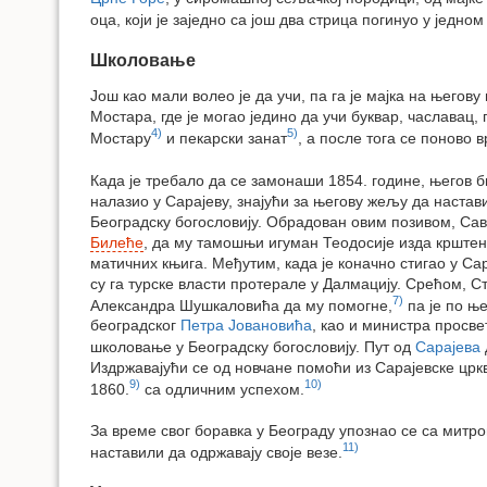
оца, који је заједно са још два стрица погинуо у једно
Школовање
Још као мали волео је да учи, па га је мајка на њего
Мостара, где је могао једино да учи буквар, чаславац, 
4)
5)
Мостару
и пекарски занат
, а после тога се поново 
Када је требало да се замонаши 1854. године, његов б
налазио у Сарајеву, знајући за његову жељу да настав
Београдску богословију. Обрадован овим позивом, Сав
Билеће
, да му тамошњи игуман Теодосије изда крштен
матичних књига. Међутим, када је коначно стигао у Сар
су га турске власти протерале у Далмацију. Срећом, С
7)
Александра Шушкаловића да му помогне,
па је по њ
београдског
Петра Јовановића
, као и министра просв
школовање у Београдску богословију. Пут од
Сарајева
Издржавајући се од новчане помоћи из Сарајевске црк
9)
10)
1860.
са одличним успехом.
За време свог боравка у Београду упознао се са митр
11)
наставили да одржавају своје везе.