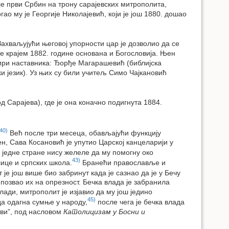
е први Србин на трону сарајевских митрополита,
ао му је Георгије Николајевић, који је још 1880. дошао
 Захваљујући његовој упорности цар је дозволио да се
је крајем 1882. године основана и Богословија. Њен
етири наставника: Ђорђе Магарашевић (библијска
ки језик). Уз њих су били учитељ Симо Чајкановић
д Сарајева), где је она коначно подигнута 1884.
40)
Већ после три месеца, обављајући функцију
, Сава Косановић је упутио Царској канцеларији у
 једне стране нису желеле да му помогну око
43)
ице и српских школа.
Бранећи православље и
је још више био забринут када је сазнао да је у Бечу
позвао их на опрезност. Бечка влада је забранила
ади, митрополит је изјавио да му још једино
45)
да одагна сумње у народу,
после чега је бечка влада
ави”, под насловом
Католицизам у Босни и