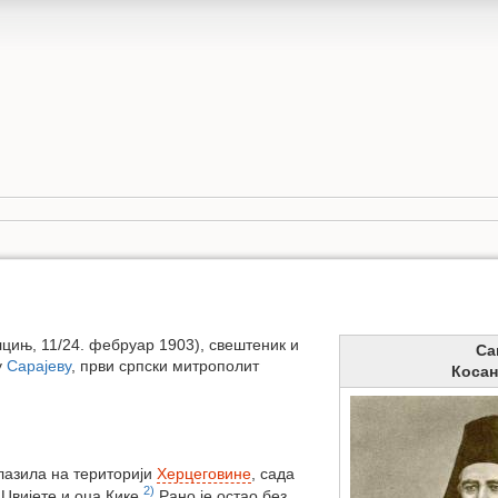
цињ, 11/24. фебруар 1903), свештеник и
Са
у
Сарајеву
, први српски митрополит
Коса
алазила на територији
Херцеговине
, сада
2)
Цвијете и оца Кике.
Рано је остао без