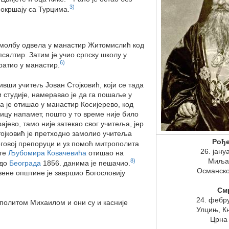
3)
м окршају са Турцима.
ву молбу одвела у манастир Житомислић код
псалтир. Затим је учио српску школу у
6)
вратио у манастир.
ивши учитељ Јован Стојковић, који се тада
и студије, намеравао је да га пошаље у
а је отишао у манастир Косијерево, код
ицу напамет, пошто у то време није било
ајево, тамо није затекао свог учитеља, јер
тојковић је претходно замолио учитеља
Рођ
еговој препоруци и уз помоћ митрополита
26. јану
ете
Љубомира Ковачевића
отишао на
Миља
8)
до
Београда
1856. данима је пешачио.
Османско
вене општине је завршио Богословију
См
24. фебр
ополитом Михаилом и они су и касније
Улцињ, К
Црна