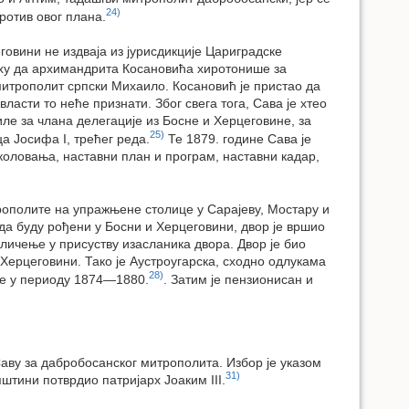
24)
ротив овог плана.
говини не издваја из јурисдикције Цариградске
ху да архимандрита Косановића хиротонише за
 митрополит српски Михаило. Косановић је пристао да
ласти то неће признати. Због свега тога, Сава је хтео
диле за члана делегације из Босне и Херцеговине, за
25)
 Јосифа I, трећег реда.
Те 1879. године Сава је
школовања, наставни план и програм, наставни кадар,
трополите на упражњене столице у Сарајеву, Мостару и
да буду рођени у Босни и Херцеговини, двор је вршио
личење у присуству изасланика двора. Двор је био
Херцеговини. Тако је Аустроугарска, сходно одлукама
28)
се у периоду 1874—1880.
. Затим је пензионисан и
Саву за дабробосанског митрополита. Избор је указом
31)
пштини потврдио патријарх Јоаким III.