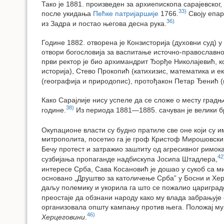
Тако је 1881. произведен за архиепископа сарајевског
33)
после укидања
Пећке патријаршије
1766.
Своју епарх
36)
из Задра и постао његова десна рука.
Године 1882. отворена је Конзисторија (духовни суд) у
отвори богословија за васпитање источно-православног 
први ректор је био архимандрит Ђорђе Николајевић, ко
историја), Стево Прокопић (катихизис, математика и е
(географија и природопис), протођакон Петар Ђенић (
Како Сарајлије нису успеле да се сложе о месту градње
38)
године.
Из периода 1881—1885. сачуван је велики б
Окупационе власти су будно пратиле све оне који су 
митрополита, посетио га је гроф Кристоф Мирошовски 
Бечу протест и затражио заштиту од агресивног римок
42
сузбијања пропаганде надбискупа Јосипа Штадлера,
интересе Срба, Сава Косановић је дошао у сукоб са 
основано „Друштво за католичење Срба” у Босни и Хер
даљу полемику и укорила га што се пожалио цариградск
преостаје да обзнани народу како му влада забрањује
организовала општу кампању против њега. Положај му 
46)
Херцеговини
.