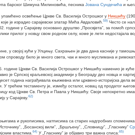
купа барског Шимуна Милиновића, песника
Јована Сундечића
и њег
ло упамћено освећење Цркве Св. Василија Острошког у
Никшићу
(190
59)
које је израдио сарајевски златар Мића Авдаловић.
Често се на
1902. године у Сарајеву основано друштво „Просвјета”, за помоћ с
лики прилог у новцу свом родном селу, коме је лети недостајала в
не, у својој кући у Улцињу. Сахрањен је два дана касније у тамош
вом спроводу било је много света, чак и много муслимана и римока
6. године Цркви Св. Василија Острошког у Никшићу наменио је куће 
авио је Српској краљевској академији у Београду део новца и хартиј
 десет година награђивала књижевна или црквено-историјска дела в
и. У трећем тестаменту је, између осталог, новац од продатог њего
ницу код Цркве Св. Петра и Павла у Никшићу. Своје непокретно има
62)
ју у Сарајеву.
игама и рукописима, натписима са старих надгробних споменика и 
сточнику”, „Босанској вили”, „Бршљену”, „Словницу”, „Гласнику”
Ср
64)
65)
ијским властима.
У „Гласнику” је објавио три важна списа: