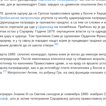
ова, док је архимандрит Сава, заједно са црквеном општином био п
8. донела одлуку да се Српска православна црква у Босни и Херце
бробосанске митрополије
упутили су молбу цариградском патријар
Цариградски патријарх је прихватио предлог, а са тим се сложио и
власти спречиле да оде у
Цариград
на посвећење. Прећено му је да в
у ипак остао у Сарајеву. Године 1879. окупационе власти су га одре
ка цару и царици. Том приликом Сава је одликован Орденом Франца
ајеву, и у ту сврху је израдио нацрт којим је предвидео трајање 
26)
вањем дозволе да се школа отвори.
марта 1880. склопио конкордат, према коме је могао да именује ми
 патријаршије. После именовања епископа који су обавезно морали 
отонију по канонима Православне цркве, а на крају се вршило усто
кој патријаршији, као и да исплаћују плате епископима у Босни и 
27)
а.
Митрополит Антим, по рођењу Грк, на овој функцији налазио 
тријарх Јоаким III са Светим синодом је новембра 1880. изабрао 
Јозеф
, што је затим телеграмом Сарајевској српској православној о