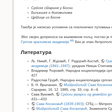
Српске старине у Босни
Биљешке о богомилима
Цртице из Босне
Такође је написао успомене са поклоничког путовања 
Због својих доприноса на књижевном пољу, постао је п
68)
Српске краљевске академије
.
Био је члан Антропол
Литература
Љ. Никић, Г. Жујовић, Г. Радојчић-Костић,
Гра
академије (1841–1947)
, уредник Никша Стипчеви
Владимир Ћоровић, Народна енциклопедија српск
427
Радослав Грујић, Народна енциклопедија српско-
Б. Н. Вршчанин,
Митрополит Сава Косаноов
Сарајево, 16. 12. 1885, стр. 33, стр. 4—6
Сава Вуковић,
Српски јерарси од деветог д
431—433
Сава Косановић (1839-1903)
, СПЦ — Митропо
Митрополит Сава Косановић
, Знаменити Ср