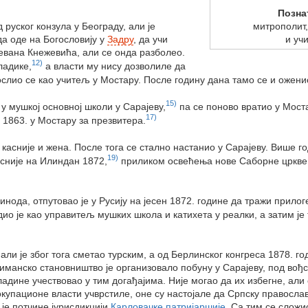
Позна
митрополит
 руског конзула у Београду, али је
и уч
да оде на Богословију у
Задру
, да учи
тевана Кнежевића, али се онда разболео.
12)
ладике,
а власти му нису дозволиле да
ослио се као учитељ у Мостару. После годину дана тамо се и ожени
15)
у мушкој основној школи у Сарајеву,
па се поново вратио у Мост
17)
а 1863. у Мостару за презвитера.
касније и жена. После тога се стално настанио у Сарајеву. Више г
19)
касније на Илиндан 1872,
приликом освећења нове Саборне цркве 
нода, отпутовао је у Русију на јесен 1872. године да тражи прилог
о је као управитељ мушких школа и катихета у реалки, а затим је
 али је због тога сметао турским, а од Берлинског конгреса 1878. 
манско становништво је организовало побуну у Сарајеву, под вођс
адине учествовао у тим догађајима. Није могао да их избегне, али
 окупационе власти учврстиле, оне су настојале да Српску правосла
 је потчине јурисдикцији
Карловачке патријаршије
. Са тим се слож