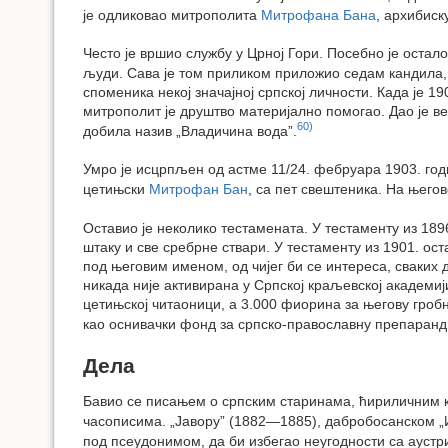
је одликовао митрополита
Митрофана Бана
, архибис
Често је вршио службу у Црној Гори. Посебно је оста
људи. Сава је том приликом приложио седам кандила, 
споменика некој значајној српској личности. Када је 
митрополит је друштво материјално помогао. Дао је ве
60)
добила назив „Владичина вода”.
Умро је исцрпљен од астме 11/24. фебруара 1903. годи
цетињски
Митрофан Бан
, са пет свештеника. На њего
Оставио је неколико тестамената. У тестаменту из 189
штаку и све сребрне ствари. У тестаменту из 1901. ост
под његовим именом, од чијег би се интереса, сваких
никада није активирана у Српској краљевској академиј
цетињској читаоници, а 3.000 фиорина за његову гроб
као оснивачки фонд за српско-православну препаранди
Дела
Бавио се писањем о српским старинама, ћириличним књ
часописима. „Јавору” (1882—1885), дабробосанском „И
под псеудонимом, да би избегао неугодности са аустр