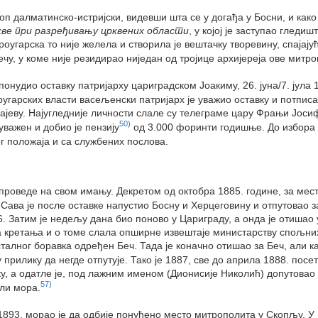
коп далматинско-истријски, видевши шта се у догађа у Босни, и как
кве при разређивању црквених области
, у којој је заступао гледи
роугарска то није желела и створила је вештачку творевину, спајај
у, у коме није резидирао ниједан од тројице архијереја ове митро
 понудио оставку патријарху цариградском Јоакиму, 26. јуна/7. јул
гарских власти васељенски патријарх је уважио оставку и потписао
јеву. Најугледније личности слале су телеграме цару Фрањи Јосиф
50)
важен и добио је пензију
од 3.000 форинти годишње. До избора 
г положаја и са службених послова.
проведе на свом имању. Декретом од октобра 1885. године, за мес
Сава је после оставке напустио Босну и Херцеговину и отпутовао 
. Затим је недељу дана био поново у Цариграду, а онда је отишао у
а кретања и о томе слала опширне извештаје министарству спољних 
 сталног боравка одређен Беч. Тада је коначно отишао за Беч, али к
 прилику да негде отпутује. Тако је 1887, све до априла 1888. посе
ку, а одатле је, под лажним именом (Дионисије Николић) допутовао
57)
али мора.
 1893. морао је да одбије понуђено место митрополита у Скопљу. У