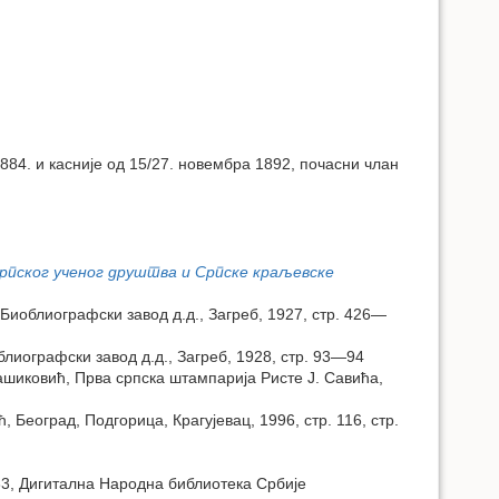
884. и касније од 15/27. новембра 1892, почасни члан
српског ученог друштва и Српске краљевске
Биоблиографски завод д.д., Загреб, 1927, стр. 426—
блиографски завод д.д., Загреб, 1928, стр. 93—94
Кашиковић, Прва српска штампарија Ристе Ј. Савића,
, Београд, Подгорица, Крагујевац, 1996, стр. 116, стр.
 33, Дигитална Народна библиотека Србије