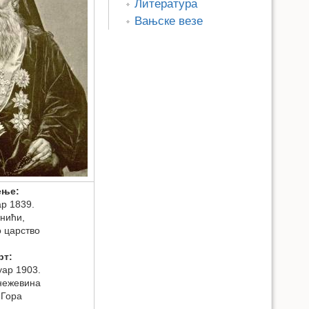
Литература
Вањске везе
ење:
ар 1839.
нићи,
 царство
рт:
уар 1903.
нежевина
 Гора