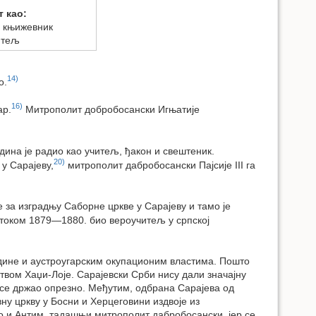
т као:
, књижевник
итељ
14)
о.
16)
ар.
Митрополит добробосански Игњатије
одина је радио као учитељ, ђакон и свештеник.
20)
у Сарајеву,
митрополит дабробосански Пајсије III га
е за изградњу Саборне цркве у Сарајеву и тамо је
 током 1879—1880. био вероучитељ у српској
године и аустроугарским окупационим властима. Пошто
твом Хаџи-Лоје. Сарајевски Срби нису дали значајну
 се држао опрезно. Међутим, одбрана Сарајева од
вну цркву у Босни и Херцеговини издвоје из
ио и Антим, тадашњи митрополит дабробосански, јер се