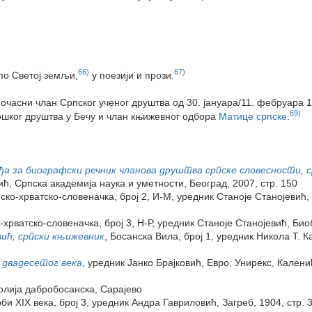
66)
67)
по Светој земљи,
у поезији и прози.
очасни члан Српског ученог друштва од 30. јануара/11. фебруара 1
69)
ошког друштва у Бечу и члан књижевног одбора
Матице српске
.
ђа за биографски речник чланова друштва српске словесности, 
ћ, Српска академија наука и уметности, Београд, 2007, стр. 150
о-хрватско-словеначка, број 2, И-М, уредник Станоје Станојевић, 
хрватско-словеначка, број 3, Н-Р, уредник Станоје Станојевић, Био
ић, српски књижевник
, Босанска Вила, број 1, уредник Никола Т. 
о двадесетог века
, уредник Јанко Брајковић, Евро, Унирекс, Каленић
лија дабробосанска, Сарајево
би XIX века, број 3, уредник Андра Гавриловић, Загреб, 1904, стр.