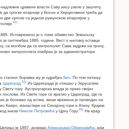
о надлежне црквене власти Саву нису узеле у заштиту,
ште да српске епархије у Босни и Херцеговини треба да
ући две српске са једном румунском епархијом у
47)
полије.
а 1885. Истовремено је о томе обавестио Земаљску
 је септембра 1885. године. Вест о његовој оставци
у, са молбом да се митрополит Сава задржи на трону,
новог митрополита изабран је за администратора
то сталног боравка му је одређен
Беч
. По том питању
53)
за
Цариград
.
Из Цариграда је отишао у Јерусалим,
 Свету гору. Аустроугарска влада је преко својих
послова. Из Свете горе се вратио у Цариград, где га
ако је боловао од астме, више времена је проводио на
тио Каиро, манастире на Синајској гори и Атину. Крајем
55)
 код кнеза
Николе Петровића
у Црну Гору.
На крају
 Цетињу је 1897. дочекао
Александра Обреновића
, који