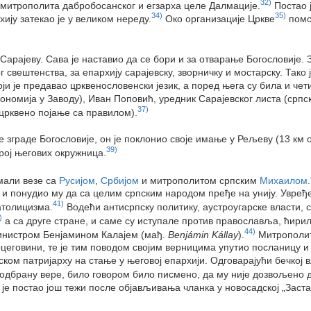
32)
, митрополита дабробосанског и егзарха целе Далмације.
Постао ј
34)
35)
ију затекао је у великом нереду.
Око организације Цркве
помог
 Сарајеву. Сава је наставио да се бори и за отварање Богословије.
свештенства, за епархију сарајевску, зворничку и мостарску. Тако 
ји је предавао црквенословенски језик, а поред њега су била и ч
кономија у Заводу), Иван Поповић, уредник Сарајевског листа (српс
37)
црквено појање са правилом).
 зграде Богословије, он је поклонио своје имање у Рељеву (13 км о
39)
рој његових окружница.
имали везе са
Русијом
,
Србијом
и митрополитом српским
Михаилом
.
и понудио му да са целим српским народом пређе на унију. Увређен
41)
атолицизма.
Водећи антисрпску политику, аустроугарске власти, с
)
а са друге стране, и саме су иступале против православља, ћирил
44)
министром Бенјамином Калајем (мађ.
Benjámin Kállay
).
Митрополит 
цеговини, те је тим поводом својим верницима упутио посланицу и 
ом патријарху на стање у његовој епархији. Одговарајући бечкој вл
 одбрану вере, било говором било писмено, да му није дозвољено 
је постао још тежи после објављивања чланка у новосадској „Заст