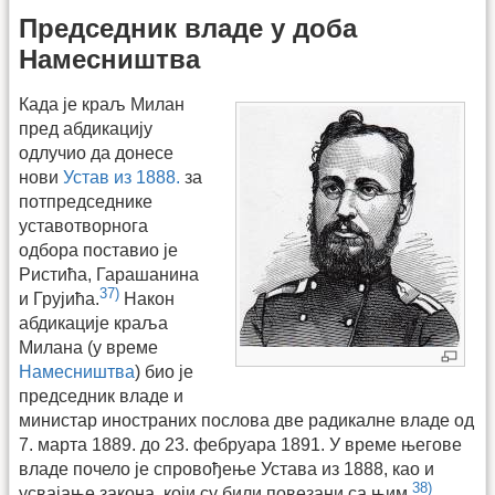
Председник владе у доба
Намесништва
Када је краљ Милан
пред абдикацију
одлучио да донесе
нови
Устав из 1888.
за
потпредседнике
уставотворнога
одбора поставио је
Ристића, Гарашанина
37)
и Грујића.
Након
абдикације краља
Милана (у време
Намесништва
) био је
председник владе и
министар иностраних послова две радикалне владе од
7. марта 1889. до 23. фебруара 1891. У време његове
владе почело је спровођење Устава из 1888, као и
38)
усвајање закона, који су били повезани са њим.