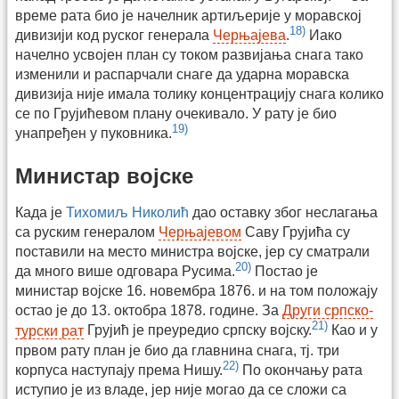
време рата био је начелник артиљерије у моравској
18)
дивизији код руског генерала
Черњајева
.
Иако
начелно усвојен план су током развијања снага тако
изменили и распарчали снаге да ударна моравска
дивизија није имала толику концентрацију снага колико
се по Грујићевом плану очекивало. У рату је био
19)
унапређен у пуковника.
Министар војске
Када је
Тихомиљ Николић
дао оставку због неслагања
са руским генералом
Черњајевом
Саву Грујића су
поставили на место министра војске, јер су сматрали
20)
да много више одговара Русима.
Постао је
министар војске 16. новембра 1876. и на том положају
остао је до 13. октобра 1878. године. За
Други српско-
21)
турски рат
Грујић је преуредио српску војску.
Као и у
првом рату план је био да главнина снага, тј. три
22)
корпуса наступају према Нишу.
По окончању рата
иступио је из владе, јер није могао да се сложи са