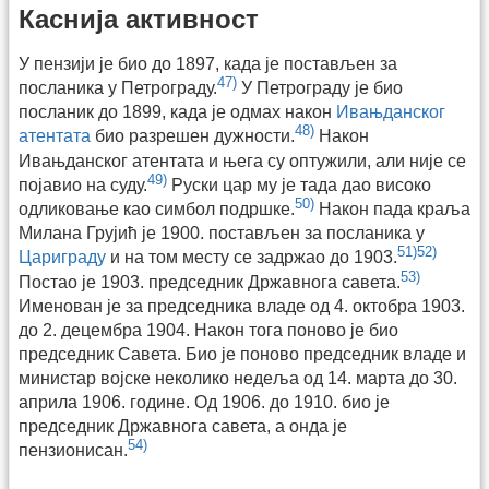
Каснија активност
У пензији је био до 1897, када је постављен за
47)
посланика у Петрограду.
У Петрограду је био
посланик до 1899, када је одмах након
Ивањданског
48)
атентата
био разрешен дужности.
Након
Ивањданског атентата и њега су оптужили, али није се
49)
појавио на суду.
Руски цар му је тада дао високо
50)
одликовање као симбол подршке.
Након пада краља
Милана Грујић је 1900. постављен за посланика у
51)
52)
Цариграду
и на том месту се задржао до 1903.
53)
Постао је 1903. председник Државнога савета.
Именован је за председника владе од 4. октобра 1903.
до 2. децембра 1904. Након тога поново је био
председник Савета. Био је поново председник владе и
министар војске неколико недеља од 14. марта до 30.
априла 1906. године. Од 1906. до 1910. био је
председник Државнога савета, а онда је
54)
пензионисан.