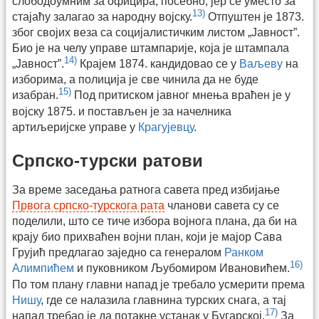
слободоумним за официра, посебно, јер се уместо за
13)
стајаћу залагао за народну војску.
Отпуштен је 1873.
због својих веза са социјалистичким листом „Јавност”.
Био је на челу управе штампарије, која је штампала
14)
„Јавност”.
Крајем 1874. кандидовао се у
Ваљеву
на
изборима, а полиција је све чинила да не буде
15)
изабран.
Под притиском јавног мнења враћен је у
војску 1875. и постављен је за начелника
артиљеријске управе у
Крагујевцу
.
Српско-турски ратови
За време заседања ратнога савета пред избијање
Првога српско-турскога рата
чланови савета су се
поделили, што се тиче избора војнога плана, да би на
крају био прихваћен војни план, који је мајор Сава
Грујић предлагао заједно са генералом
Ранком
16)
Алимпићем
и пуковником Љубомиром Ивановићем.
По том плану главни напад је требало усмерити према
Нишу
, где се налазила главнина турских снага, а тај
17)
напад требао је да потакне устанак у Бугарској.
За