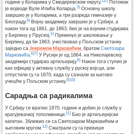
1)
2)
године у Коларима у Смедеревском округу.
Потомак
3)
је војводе Вуле Илића Коларца.
Основну школу
завршио је у Коларима, а три разреда гимназије у
4)
Београду.
Војну академију завршио је у Србији, а
након тога од 1861. до 1863. био је на војним студијама
5)
у Берлину у Пруској.
Прекинуо је школовање у
Берлину, да би 1863. учествовао у Пољском устанку
заједно са
Јевремом Марковићем
, братом
Светозара
6)
7)
Марковића
.
У Русији је од 1864. на Николајевској
8)
академији студирао артиљерију.
Након тога ступио је
као официр у активну службу у руској војсци, али
отпустили су га 1870, када су сазнали за његово
9)
10)
учешће у Пољском устанку.
Сарадња са радикалима
У Србију се вратио 1870. године и добио је службу у
11)
крагујевачкој тополивници.
Био је артиљеријски
капетан. Зближио се са Светозаром Марковићем и
12)
његовим кругом.
Сматрали су га превише