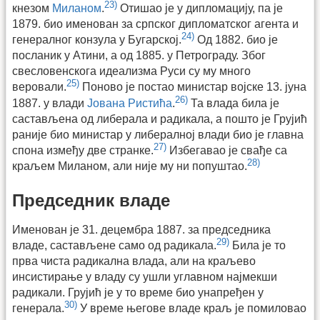
23)
кнезом
Миланом
.
Отишао је у дипломацију, па је
1879. био именован за српског дипломатског агента и
24)
генералног конзула у Бугарској.
Од 1882. био је
посланик у Атини, а од 1885. у Петрограду. Због
свесловенскога идеализма Руси су му много
25)
веровали.
Поново је постао министар војске 13. јуна
26)
1887. у влади
Јована Ристића
.
Та влада била је
састављена од либерала и радикала, а пошто је Грујић
раније био министар у либералној влади био је главна
27)
спона између две странке.
Избегавао је свађе са
28)
краљем Миланом, али није му ни попуштао.
Председник владе
Именован је 31. децембра 1887. за председника
29)
владе, састављене само од радикала.
Била је то
прва чиста радикална влада, али на краљево
инсистирање у владу су ушли углавном најмекши
радикали. Грујић је у то време био унапређен у
30)
генерала.
У време његове владе краљ је помиловао