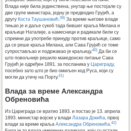
Влада није била јединствена, унутар ње постојале су
две групе министара, једну је предводио Грујић, а
39)
другу
Коста Таушановић
.
За време његове владе
тињао је и даље сукоб тада бившег краља Милана и
краљице Наталије, а намесници и радикали били су
спремни да употребе принуду против краљице, само
да се реше краља Милана, али Сава Грујић се томе
40)
супростављао и подржавао је краљицу.
Да би се
што повољније решило македонско питање Сава
Грујић је одређен 1891. за посланика у
Цариграду
,
посебно зато што је био омиљен код Руса, који су
41)
могли да утичу на Порту.
Влада за време Александра
Обреновића
Из Цариграда се вратио 1893. и постао је 13. априла
1893. министар војске у влади
Лазара Докића
, првој
42)
влади за време краља
Александра Обреновића
.
Била је то влада умерених радикала, коју су остали