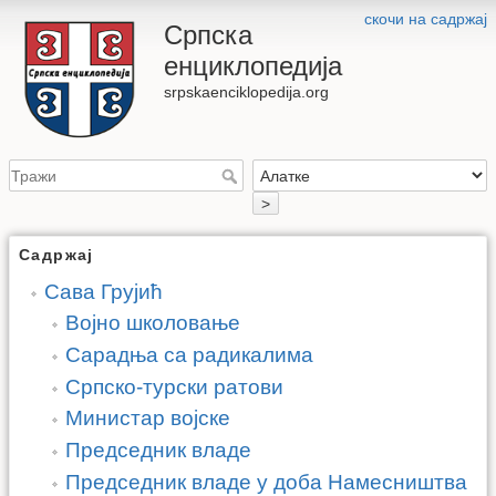
скочи на садржај
Српска
енциклопедија
srpskaenciklopedija.org
>
Садржај
Сава Грујић
Војно школовање
Сарадња са радикалима
Српско-турски ратови
Министар војске
Председник владе
Председник владе у доба Намесништва