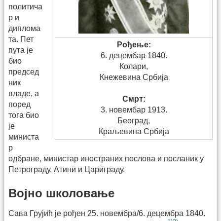
политича
р и
диплома
та. Пет
Рођење:
пута је
6. децембар 1840.
био
Колари,
председ
Кнежевина Србија
ник
владе, а
Смрт:
поред
3. новембар 1913.
тога био
Београд,
је
Краљевина Србија
министа
р
одбране, министар иностраних послова и посланик у
Петрограду, Атини и Цариграду.
Војно школовање
Сава Грујић је рођен 25. новембра/6. децембра 1840.