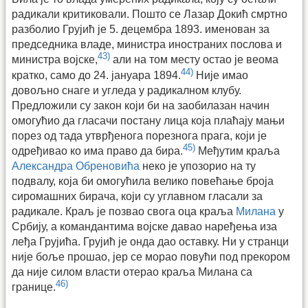
радикали критиковали. Пошто се Лазар Докић смртно
разболио Грујић је 5. децембра 1893. именован за
председника владе, министра иностраних послова и
43)
министра војске,
али на том месту остао је веома
44)
кратко, само до 24. јануара 1894.
Није имао
довољно снаге и угледа у радикалном клубу.
Предложили су закон који би на заобилазан начин
омогућио да гласачи постану лица која плаћају мањи
порез од тада утврђенога порезнога прага, који је
45)
одређивао ко има право да бира.
Међутим краља
Александра Обреновића
неко је упозорио на ту
подвалу, која би омогућила велико повећање броја
сиромашних бирача, који су углавном гласали за
радикале. Краљ је позвао свога оца краља
Милана
у
Србију, а командантима војске давао наређења иза
леђа Грујића. Грујић је онда дао оставку. Ни у странци
није боље прошао, јер се морао повући под прекором
да није силом власти отерао краља Милана са
46)
границе.