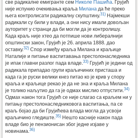
све радикалне емигранте сем
Николе Пашића
. Грујић
није испунио очекивања краља
Милана
да ће преко
31)
њега контролисати радикалну скупштину.
Најмекши
радикали су били у влади, а они нису имали довољан
ауторитет у странци да би могли да је контролишу.
Када краљ није хтео да потпише нови либералнији
општински закон, Грујић је 26. априла 1888. дао
32)
оставку.
Спор између краља Милана и краљице
Наталије и питање васпитавања престолонаследника
33)
је ипак главни разлог пада владе.
Грујић је једини од
радикала припадао групи краљичиних присташа и
када га је руски велики кнез питао ко је крив у спору
краља и краљице рекао је да не зна и краља Милана
34)
је толико наљутио да га је одмах мислио отпустити.
Одмах након тога Грујић се није слагао са краљем ни у
питању престолонаследниковога васпитања, па се
краљ бојао да би Грујићева влада могла да усвоји
35)
краљичино гледиште.
Нешто касније након пада
владе био је пензионисан због једне изјаве у
36)
новинама.