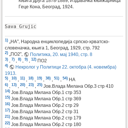
Књига друга 1878-1889, Издавачка књижарница
Геце Кона, Београд, 1924.
Sava Grujic
1)
„НА”, Народна енциклопедија српско-хрватско-
словеначка, књига 1, Београд, 1929, стр. 792
2)
„ПО2”,
Политика, 20. мај 1940, стр. 8
3)
7)
8)
9)
12)
,
,
,
,
ПО2
4)
Некролог у Политици 22. октобра (4. новембра)
1913.
5)
10)
11)
18)
19)
38)
51)
54)
,
,
,
,
,
,
,
НА
6)
13)
20)
23)
25)
,
,
,
,
Јов.Влада Милана Обр.3 стр 410
14)
Јов.Влада Милана Обр.1 стр 353
15)
Јов.Влада Милана Обр.1 стр 369
16)
Јов.Влада Милана Обр.2 стр 29
17)
Јов.Влада Милана Обр.2 стр 31
21)
Јов.Влада Милана Обр.2 стр 179
22)
Јов.Влада Милана Обр.2 стр 180