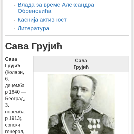
Влада за време Александра
Обреновића
Каснија активност
Литература
Сава Грујић
Сава
Сава
Грујић
Грујић
(Колари,
6.
децемба
р 1840 —
Београд,
3.
новемба
р 1913),
српски
генерал,