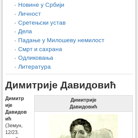
Новине у Србији
Личност
Сретењски устав
Дела
Падање у Милошеву немилост
Смрт и сахрана
Одликовања
Литература
Димитрије Давидовић
Димитр
Димитрије
ије
Давидовић
Давидов
ић
(Земун,
12/23.