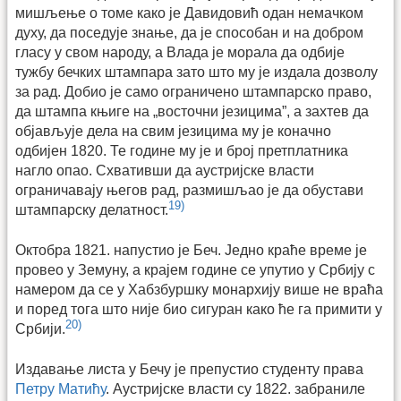
мишљење о томе како је Давидовић одан немачком
духу, да поседује знање, да је способан и на добром
гласу у свом народу, а Влада је морала да одбије
тужбу бечких штампара зато што му је издала дозволу
за рад. Добио је само ограничено штампарско право,
да штампа књиге на „восточни језицима”, а захтев да
објављује дела на свим језицима му је коначно
одбијен 1820. Те године му је и број претплатника
нагло опао. Схвативши да аустријске власти
ограничавају његов рад, размишљао је да обустави
19)
штампарску делатност.
Октобра 1821. напустио је Беч. Једно краће време је
провео у Земуну, а крајем године се упутио у Србију с
намером да се у Хабзбуршку монархију више не враћа
и поред тога што није био сигуран како ће га примити у
20)
Србији.
Издавање листа у Бечу је препустио студенту права
Петру Матићу
. Аустријске власти су 1822. забраниле