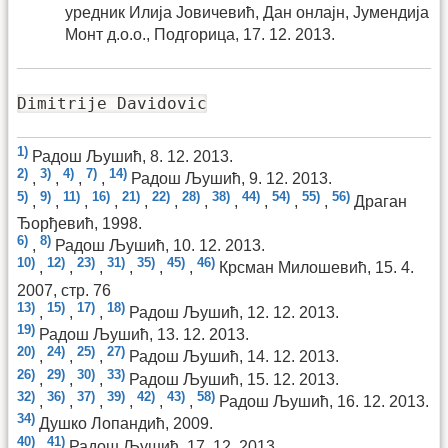
уредник Илија Јовичевић, Дан онлајн, Јумендија
Монт д.о.о., Подгорица, 17. 12. 2013.
Dimitrije Davidovic
1)
Радош Љушић, 8. 12. 2013.
2)
3)
4)
7)
14)
,
,
,
,
Радош Љушић, 9. 12. 2013.
5)
9)
11)
16)
21)
22)
28)
38)
44)
54)
55)
56)
,
,
,
,
,
,
,
,
,
,
,
Драган
Ђорђевић, 1998.
6)
8)
,
Радош Љушић, 10. 12. 2013.
10)
12)
23)
31)
35)
45)
46)
,
,
,
,
,
,
Крсман Милошевић, 15. 4.
2007, стр. 76
13)
15)
17)
18)
,
,
,
Радош Љушић, 12. 12. 2013.
19)
Радош Љушић, 13. 12. 2013.
20)
24)
25)
27)
,
,
,
Радош Љушић, 14. 12. 2013.
26)
29)
30)
33)
,
,
,
Радош Љушић, 15. 12. 2013.
32)
36)
37)
39)
42)
43)
58)
,
,
,
,
,
,
Радош Љушић, 16. 12. 2013.
34)
Душко Лопандић, 2009.
40)
41)
,
Радош Љушић, 17. 12. 2013.