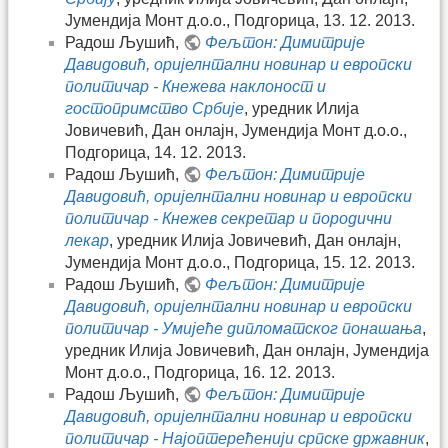
Јумендија Монт д.о.о., Подгорица, 13. 12. 2013.
Радош Љушић,
Фељтон: Димитрије
Давидовић, оријелнтални новинар и европски
политичар - Кнежева наклоност и
гостопримство Србије
, уредник Илија
Јовичевић, Дан онлајн, Јумендија Монт д.о.о.,
Подгорица, 14. 12. 2013.
Радош Љушић,
Фељтон: Димитрије
Давидовић, оријелнтални новинар и европски
политичар - Кнежев секретар и породични
лекар
, уредник Илија Јовичевић, Дан онлајн,
Јумендија Монт д.о.о., Подгорица, 15. 12. 2013.
Радош Љушић,
Фељтон: Димитрије
Давидовић, оријелнтални новинар и европски
политичар - Умијеће дипломатског понашања
,
уредник Илија Јовичевић, Дан онлајн, Јумендија
Монт д.о.о., Подгорица, 16. 12. 2013.
Радош Љушић,
Фељтон: Димитрије
Давидовић, оријелнтални новинар и европски
политичар - Најоптерећенији српске државник
,