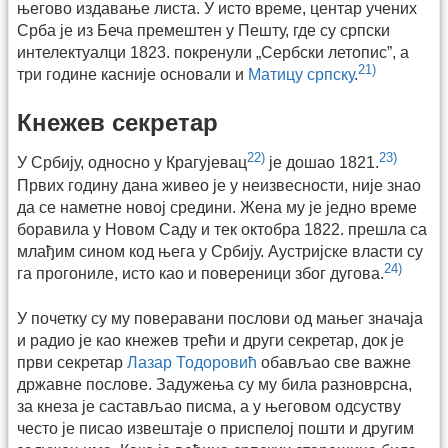
његово издавање листа. У исто време, центар учених
Срба је из Беча премештен у Пешту, где су српски
интелектуалци 1823. покренули „Сербски летопис”, а
21)
три године касније основали и
Матицу српску
.
Кнежев секретар
22)
23)
У Србију, односно у Крагујевац
је дошао 1821.
Првих годину дана живео је у неизвесности, није знао
да се наметне новој средини. Жена му је једно време
боравила у Новом Саду и тек октобра 1822. прешла са
млађим сином код њега у Србију. Аустријске власти су
24)
га прогониле, исто као и повереници због дугова.
У почетку су му поверавани послови од мањег значаја
и радио је као кнежев трећи и други секретар, док је
први секретар
Лазар Тодоровић
обављао све важне
државне послове. Задужења су му била разноврсна,
за кнеза је састављао писма, а у његовом одсуству
често је писао извештаје о приспелој пошти и другим