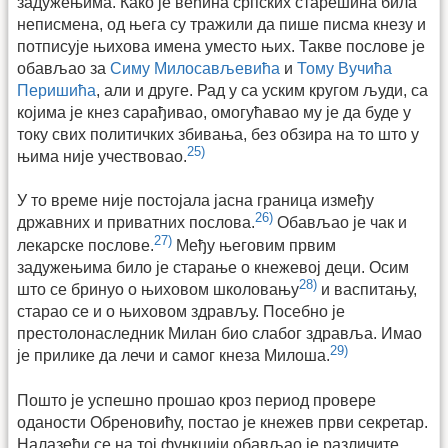
задужењима. Како је већина српских старешина била
неписмена, од њега су тражили да пише писма кнезу и
потписује њихова имена уместо њих. Такве послове је
обављао за
Симу Милосављевића
и
Тому Вучића
Перишића
, али и друге. Рад у са уским кругом људи, са
којима је кнез сарађивао, омогућавао му је да буде у
току свих политичких збивања, без обзира на то што у
25)
њима није учествовао.
У то време није постојала јасна граница између
26)
државних и приватних послова.
Обављао је чак и
27)
лекарске послове.
Међу његовим првим
задужењима било је старање о кнежевој деци. Осим
28)
што се бринуо о њиховом школовању
и васпитању,
старао се и о њиховом здрављу. Посебно је
престолонаследник Милан био слабог здравља. Имао
29)
је прилике да лечи и самог кнеза Милоша.
Пошто је успешно прошао кроз период провере
оданости Обреновићу, постао је кнежев први секретар.
Налазећи се на тој функцији обављао је различите