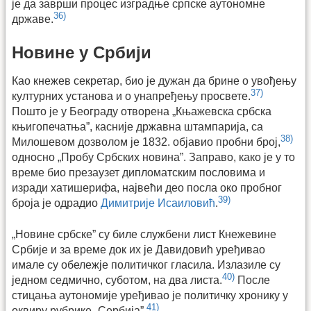
је да заврши процес изградње српске аутономне
36)
државе.
Новине у Србији
Као кнежев секретар, био је дужан да брине о увођењу
37)
културних установа и о унапређењу просвете.
Пошто је у Београду отворена „Књажевска србска
књигопечатња”, касније државна штампарија, са
38)
Милошевом дозволом је 1832. објавио пробни број,
односно „Пробу Србских новина”. Заправо, како је у то
време био презаузет дипломатским пословима и
изради хатишерифа, највећи део посла око пробног
39)
броја је одрадио
Димитрије Исаиловић
.
„Новине србске” су биле службени лист Кнежевине
Србије и за време док их је Давидовић уређивао
имале су обележје политичког гласила. Излазиле су
40)
једном седмично, суботом, на два листа.
После
стицања аутономије уређивао је политичку хронику у
41)