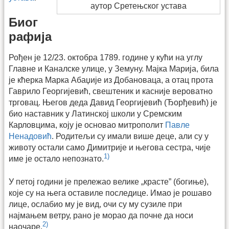
аутор Сретењског устава
Биог
рафија
Рођен је 12/23. октобра 1789. године у кући на углу
Главне и Каналске улице, у Земуну. Мајка Марија, била
је кћерка Марка Абаџије из Добановаца, а отац прота
Гаврило Георгијевић, свештеник и касније вероватно
трговац. Његов деда Давид Георгијевић (Ђорђевић) је
био наставник у Латинској школи у Сремским
Карловцима, коју је основао митрополит
Павле
Ненадовић
. Родитељи су имали више деце, али су у
животу остали само Димитрије и његова сестра, чије
1)
име је остало непознато.
У петој години је прележао велике „красте” (богиње),
које су на њега оставиле последице. Имао је рошаво
лице, ослабио му је вид, очи су му сузиле при
најмањем ветру, рано је морао да почне да носи
2)
наочаре.