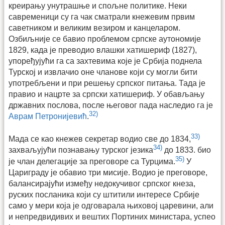
креирању унутрашње и спољне политике. Неки
савременици су га чак сматрали кнежевим првим
саветником и великим везиром и канцеларом.
Озбиљније се бавио проблемом српске аутономије
1829, када је преводио влашки хатишериф (1827),
упоређујући га са захтевима које је Србија поднела
Турској и извлачио оне чланове који су могли бити
употребљени и при решењу српског питања. Тада је
правио и нацрте за српски хатишериф. У обављању
државних послова, после његовог пада наследио га је
32)
Аврам Петронијевић
.
33)
Мада се као кнежев секретар водио све до 1834,
34)
захваљујући познавању турског језика
до 1833. био
35)
је члан делегације за преговоре са Турцима.
У
Цариграду је обавио три мисије. Водио је преговоре,
балансирајући између недокучивог српског кнеза,
руских посланика који су штитили интересе Србије
само у мери која је одговарала њиховој царевини, али
и непредвидивих и вештих Портиних министара, успео