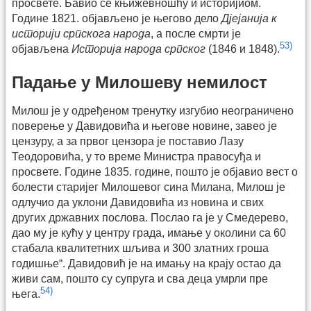
просвете. Бавио се књижевношћу и историјиом.
Године 1821. објављено је његово дело
Дјејанија к
историји српскога народа
, а после смрти је
53)
објављена
Историја народа српског
(1846 и 1848).
Падање у Милошеву немилост
Милош је у одређеном тренутку изгубио неограничено
поверење у Давидовића и његове новине, завео је
цензуру, а за првог цензора је поставио Лазу
Теодоровића, у то време Министра правосуђа и
просвете. Године 1835. године, пошто је објавио вест о
болести старијег Милошевог сина Милана, Милош је
одлучио да уклони Давидовића из новина и свих
других државних послова. Послао га је у Смедерево,
дао му је кућу у центру града, имање у околини са 60
стабала квалитетних шљива и 300 златних гроша
годишње“. Давидовић је на имању на крају остао да
живи сам, пошто су супруга и сва деца умрли пре
54)
њега.