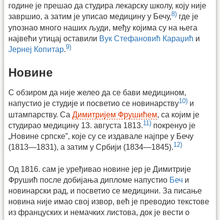
године је прешао да студира лекарску школу, коју није
8)
завршио, а затим је уписао медицину у Бечу,
где је
упознао много наших људи, међу којима су на њега
највећи утицај оставили
Вук Стефановић Караџић
и
9)
Јернеј Копитар
.
Новине
С обзиром да није желео да се бави медицином,
10)
напустио је студије и посветио се новинарству
и
штампарству. Са
Димитријем Фрушићем
, са којим је
11)
студирао медицину 13. августа 1813.
покренуо је
„Новине српске”, које су се издавале најпре у Бечу
12)
(1813—1831), а затим у Србији (1834—1845).
Од 1816. сам је уређивао новине јер је Димитрије
Фрушић после добијања дипломе напустио
Беч
и
новинарски рад, и посветио се медицини. За писање
новина није имао свој извор, већ је преводио текстове
из француских и немачких листова, док је вести о