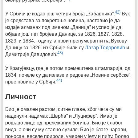
оквиру рубрике „Сербија”.
42)
У Србији је издао још четири броја „Забавника”.
Вук
је средстава за покретање новина, наставио је да
издаје алманах под именом „Даница” и успео је да
објави још пет бројева Данице, за 1826, 1827, 1828,
1829. и 1834. годину, а први пренумеранти на Вукову
Даницу за 1826. из Србије били су
Лазар Тодоровић
и
43)
Димитрије Давидовић.
У Крагујевцу, где је потом премештена штампарија, од
1834. почеле су да излазе и редовне „Новине сербске”,
44)
прве новине у Србији.
Личност
Био је омален растом, ситне главе, због чега су ми
наденули надимак „Шврћа” и „Луцифер”. Имао је
рошаво лице од прележаних богиња. Био је слабог
вида, а очи су му стално сузиле. Био је благе нарави,
поносан, веселе природе, умерен у јелу и пићу. Волео