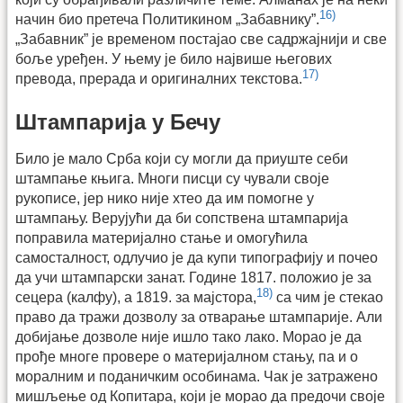
16)
начин био претеча Политикином „Забавнику”.
„Забавник” је временом постајао све садржајнији и све
боље уређен. У њему је било највише његових
17)
превода, прерада и оригиналних текстова.
Штампарија у Бечу
Било је мало Срба који су могли да приуште себи
штампање књига. Многи писци су чували своје
рукописе, јер нико није хтео да им помогне у
штампању. Верујући да би сопствена штампарија
поправила материјално стање и омогућила
самосталност, одлучио је да купи типографију и почео
да учи штампарски занат. Године 1817. положио је за
18)
сецера (калфу), а 1819. за мајстора,
са чим је стекао
право да тражи дозволу за отварање штампарије. Али
добијање дозволе није ишло тако лако. Морао је да
прође многе провере о материјалном стању, па и о
моралним и поданичким особинама. Чак је затражено
мишљење од Копитара, који је морао да предочи своје