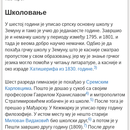
Школовање
У шестој години је уписао српску основну школу у
Земуну и тамо је учио до једанаесте године. Завршио
је и немачку школу у периоду између 1795. и 1801. и
тада је веома добро научио немачки. Одбио је да
похађа грчку школу у Земуну, што је касније сматрао
пропустом у свом образовању, јер му је знање грчког
језика могло помоћи у читању литаратуре, а касније и
3)
око израде
Хатишерифа из 1830. године
.
Шест разреда гимназије је похађао у
Сремским
Карловцима
. Пошто је дошао у сукоб са својим
4)
професором Гаврилом Храниславом
и митрополитом
5)
Стратимировићем избачен је из школе.
После тога је
прешао у Мађарску. У Кежмарку је уписао прву годину
филозофије. У истом месту му је нешто старији
6)
Милован Видаковић
био школски друг,
а потом је у
7)
Пешти завршио другу годину (1809).
После друге