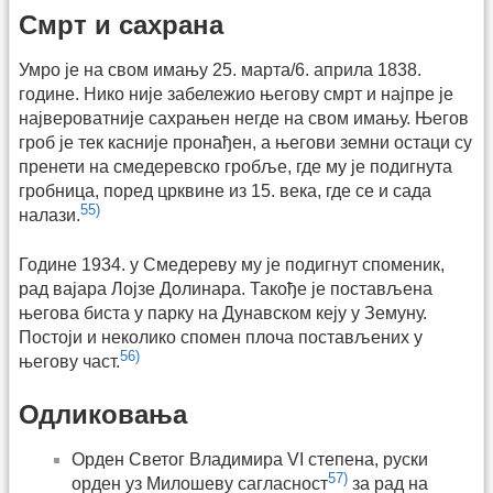
Смрт и сахрана
Умро је на свом имању 25. марта/6. априла 1838.
године. Нико није забележио његову смрт и најпре је
највероватније сахрањен негде на свом имању. Његов
гроб је тек касније пронађен, a његови земни остаци су
пренети на смедеревско гробље, где му је подигнута
гробница, поред црквине из 15. века, где се и сада
55)
налази.
Године 1934. у Смедереву му је подигнут споменик,
рад вајара Лојзе Долинара. Такође је постављена
његова биста у парку на Дунавском кеју у Земуну.
Постоји и неколико спомен плоча постављених у
56)
његову част.
Одликовања
Орден Светог Владимира VI степена, руски
57)
орден уз Милошеву сагласност
за рад на