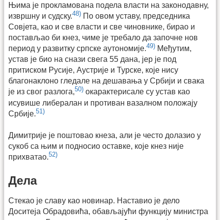
Њима је прокламована подела власти на законодавну,
48)
извршну и судску.
По овом уставу, председника
Совјета, као и све власти и све чиновнике, бирао и
постављао би кнез, чиме је требало да започне нов
49)
период у развитку српске аутономије.
Међутим,
устав је био на снази свега 55 дана, јер је под
притиском Русије, Аустрије и Турске, које нису
благонаклоно гледале на дешавања у Србији и свака
50)
је из свог разлога,
окарактерисале су устав као
исувише либералан и противан вазалном положају
51)
Србије.
Димитрије је поштовао кнеза, али је често долазио у
сукоб са њим и подносио оставке, које кнез није
52)
прихватао.
Дела
Стекао је славу као новинар. Наставио је дело
Доситеја Обрадовића, обављајући функцију министра