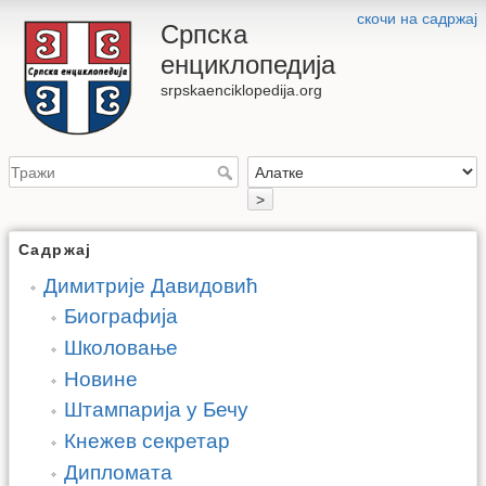
скочи на садржај
Српска
енциклопедија
srpskaenciklopedija.org
>
Садржај
Димитрије Давидовић
Биографија
Школовање
Новине
Штампарија у Бечу
Кнежев секретар
Дипломата