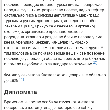
послове: преводио новине, турска писма, припремао
народне скупштине, разрезивао порезе, водио тефтер,
састављао писма српским депутатима у Цариграду,
турским и руским државницима, доводио способне
лекаре у Србију, бринуо се о кнежевој и државној
економији, организовао прославе кнежевог
рођендана, склапао и раздвајао брачне парове у име
кнеза, уређивао Кнежеву канцеларију, уредно
отправљао писма свим локалним властима и друго. У
тим пословима се показао веома вешт и све поверене
послове је успевао да обави на време, што је било чак
30)
и помало неуобичајено за владарево окружење.
Функцију секретара Кнежевске канцеларије је обављао
31)
до 1829.
Дипломата
Временом је постао особа од изузетног кнежевог
поверења, а његов утицај је постајао све већи у