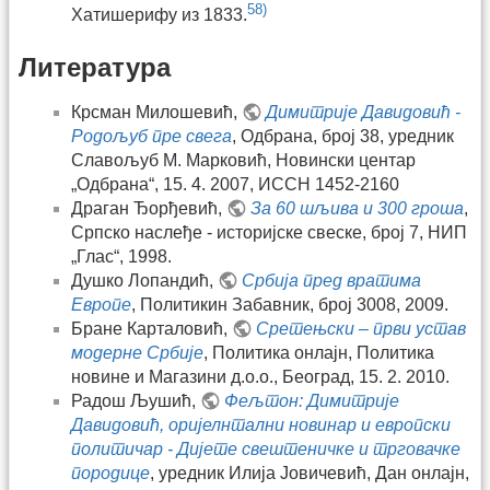
58)
Хатишерифу из 1833.
Литература
Крсман Милошевић,
Димитрије Давидовић -
Родољуб пре свега
, Одбрана, број 38, уредник
Славољуб М. Марковић, Новински центар
„Одбрана“, 15. 4. 2007, ИССН 1452-2160
Драган Ђорђевић,
За 60 шљива и 300 гроша
,
Српско наслеђе - историјске свеске, број 7, НИП
„Глас“, 1998.
Душко Лопандић,
Србија пред вратима
Европе
, Политикин Забавник, број 3008, 2009.
Бране Карталовић,
Сретењски – први устав
модерне Србије
, Политика онлајн, Политика
новине и Магазини д.о.о., Београд, 15. 2. 2010.
Радош Љушић,
Фељтон: Димитрије
Давидовић, оријелнтални новинар и европски
политичар - Дијете свештеничке и трговачке
породице
, уредник Илија Јовичевић, Дан онлајн,