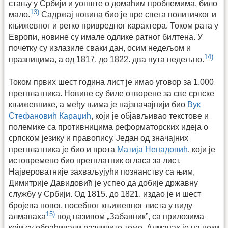
стању у Србији и уопште о домаћим проблемима, било
13)
мало.
Садржај новина био је пре свега политичког и
књижевног и ретко привредног карактера. Током рата у
Европи, новине су имале одлике ратног билтена. У
почетку су излазиле сваки дан, осим недељом и
14)
празницима, а од 1817. до 1822. два пута недељно.
Током првих шест година лист је имао уговор за 1.000
претплатника. Новине су биле отворене за све српске
књижевнике, а међу њима је најзначајнији био
Вук
Стефановић Караџић
, који је објављивао текстове и
полемике са противницима реформаторских идеја о
српском језику и правопису. Један од значајних
претплатника је био и прота
Матија Ненадовић
, који је
истовремено био претплатник огласа за лист.
Највероватније захваљујући познанству са њим,
Димитрије Давидовић је успео да добије државну
службу у Србији. Од 1815. до 1821. издао је и шест
бројева новог, посебног књижевног листа у виду
15)
алманаха
под називом „Забавник”, са прилозима
који су обрађивали различите теме. Алманах је на неки