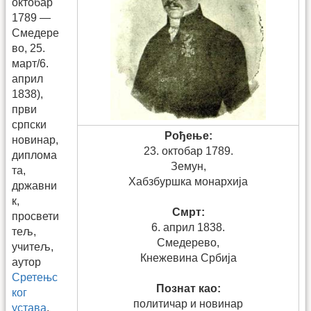
октобар
1789 —
Смедере
во, 25.
март/6.
април
1838),
први
српски
Рођење:
новинар,
23. октобар 1789.
диплома
Земун,
та,
Хабзбуршка монархија
државни
к,
Смрт:
просвети
6. април 1838.
тељ,
Смедерево,
учитељ,
Кнежевина Србија
аутор
Сретењс
Познат као:
ког
политичар и новинар
устава
.