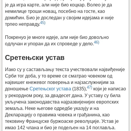
је да игра карте, али није био коцкар. Волео је да
немилице троши новац, посебно на госте, као
домићин. Био је доследан у својим идејама и није
45)
трпео неправду.
Покренуо је многе идеје, али није био довољно
46)
одлучан и упоран да их спроведе у дело.
Сретењски устав
Иако су у састављању текста учествовали највиђеније
Срби тог доба, у то време се сматрао човеком од
највишег кнежевог поверења и најзаслужнијим за
47)
доношење
Сретењског устава
(1835),
који је написао
у рекордном року, за двадесет дана. У уставу су била
укључена законодавства најразвијенијих европских
земаља. Неке његове одредбе указују и на
Декларацију о правима човека и грађанина, као
тековину Француске буржоаске револуције. Устав је
имао 142 члана и био је подељен на 14 поглавља.