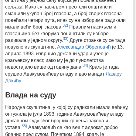
општина у једном селу војска је побила дванаест
сељака. Иако су насиљем преотели општине и
смањили укупан број гласача, а број својих гласача
повећали четири пута, ипак су на изборима радикали
32)
имали већи број гласова.
Правним насиљем и
гласањима без кворума поништили су изборе
33)
радикала у једном округу.
Друге странке су се тада
повукле из скупштине.
Александар Обреновић
је 13.
априла 1893. извршио државни удар и узео је
краљевску власт, иако му је до пунолетства
34)
недостајало више од годину дана.
Краљ је тада
срушио Авакумовићеву владу и дао мандат
Лазару
Докићу
.
Влада на суду
Народна скупштина, у којој су радикали имали већину,
оптужила је јула 1893. године Авакумовићеву владу
државном суду због бројних кршења закона и
35)
устава.
Авакумовић се као вешт адвокат добро
бранио пред судом. Почетком 1894. краљ је