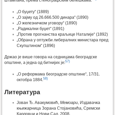
штампана, према стенографским белешкама:
„О буџету“ (1889)
„О зајму од 26.666.500 динара“ (1890)
„О железничком уговору“ (1890)
„Радикални буџет“ (1891)
„Против прогнанства краљице Наталије“ (1892)
„Обрана у оптужби либералних министара пред
Скупштином“ (1896)
Држао је више говора на седницама београдске
57)
општине, а једна од битнијих је:
„О реформама београдске општине“, 17/31.
58)
октобра 1884.
Литература
Јован Ђ. Авакумовић,
Мемоари
, Издавачка
књижарница Зорана Стојановића, Сремски
Карловци и Нови Сад, 2008.