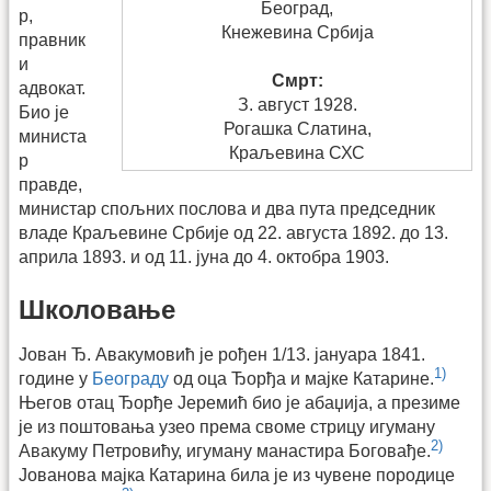
Београд,
р,
Кнежевина Србија
правник
и
Смрт:
адвокат.
З. август 1928.
Био је
Рогашка Слатина,
министа
Краљевина СХС
р
правде,
министар спољних послова и два пута председник
владе Краљевине Србије од 22. августа 1892. до 13.
априла 1893. и од 11. јуна до 4. октобра 1903.
Школовање
Јован Ђ. Авакумовић је рођен 1/13. јануара 1841.
1)
године у
Београду
од оца Ђорђа и мајке Катарине.
Његов отац Ђорђе Јеремић био је абаџија, а презиме
је из поштовања узео према своме стрицу игуману
2)
Авакуму Петровићу, игуману манастира Боговађе.
Јованова мајка Катарина била је из чувене породице