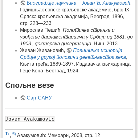
Биографије научника − Јован Ђ. Авакумовић
,
Годишњак српске краљевске академије, број IX,
Српска краљевска академија, Београд, 1896,
стр. 228—233
Мирослав Пешић,
Политичке странке и
увођење парламентаризма у Србији од 1881. до
1903., докторска дисертација
, Ниш, 2013.
Живан Живановић,
Политичка историја
Србије у другој половини деветнаестог века
,
Књига трећа 1889-1897, Издавачка књижарница
Геце Кона, Београд, 1924.
Спољне везе
Сајт САНУ
Jovan Avakumovic
1)
5)
,
Авакумовић: Мемоари, 2008, стр. 12