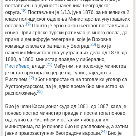
постављен на дужност начелника београдског
18)
округа.
Постављен је 1/13. јуна 1876. за начелника 2.
класе полицијског оделења Министарства унутрашњих
19)
послова.
Пошто је брзо након његовог постављања
избио Први српско-турски рат имао је много посла, да
прима и дешифрује телеграме, које је Врховна
20)
команда слала са ратишта у Београд.
Био је
начелник Министарства унутрашњих дела од 1876. до
1880, а 1880. министар правде у либералној
21)
Ристићевој
влади.
Међутим, на положају министра
је остао врло кратко јер је одступио, заједно са
22)
Ристићем,
због непристанка на трговачки уговор са
Аустрогугарском, па је једно време био министар на
23)
расположењу.
Био је члан Касационог суда од 1881. до 1887, када је
поново постао министар правде и после тога поново
одступио са Ристићем и осталим либералним
министрима, па је поново био на распложењу, а затим
24)
јавни правозаступник београдске вароши.
Био је