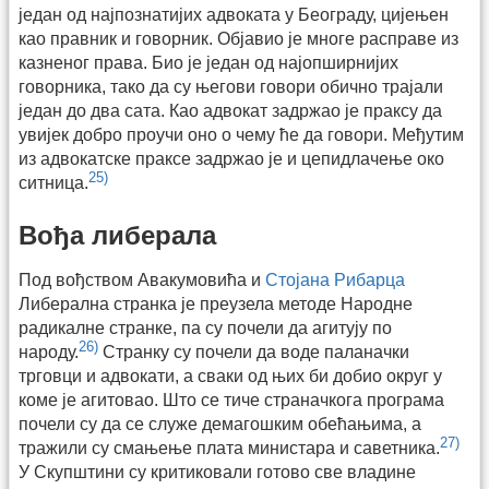
један од најпознатијих адвоката у Београду, цијењен
као правник и говорник. Објавио је многе расправе из
казненог права. Био је један од најопширнијих
говорника, тако да су његови говори обично трајали
један до два сата. Као адвокат задржао је праксу да
увијек добро проучи оно о чему ће да говори. Међутим
из адвокатске праксе задржао је и цепидлачење око
25)
ситница.
Вођа либерала
Под вођством Авакумовића и
Стојана Рибарца
Либерална странка је преузела методе Народне
радикалне странке, па су почели да агитују по
26)
народу.
Странку су почели да воде паланачки
трговци и адвокати, а сваки од њих би добио округ у
коме је агитовао. Што се тиче страначкога програма
почели су да се служе демагошким обећањима, а
27)
тражили су смањење плата министара и саветника.
У Скупштини су критиковали готово све владине