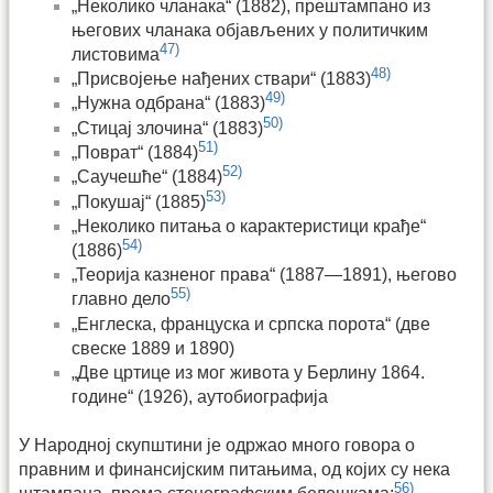
„Неколико чланака“ (1882), прештампано из
његових чланака објављених у политичким
47)
листовима
48)
„Присвојење нађених ствари“ (1883)
49)
„Нужна одбрана“ (1883)
50)
„Стицај злочина“ (1883)
51)
„Поврат“ (1884)
52)
„Саучешће“ (1884)
53)
„Покушај“ (1885)
„Неколико питања о карактеристици крађе“
54)
(1886)
„Теорија казненог права“ (1887—1891), његово
55)
главно дело
„Енглеска, француска и српска порота“ (две
свеске 1889 и 1890)
„Две цртице из мог живота у Берлину 1864.
године“ (1926), аутобиографија
У Народној скупштини је одржао много говора о
правним и финансијским питањима, од којих су нека
56)