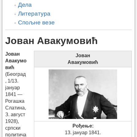
Дела
Литература
Спољне везе
Јован Авакумовић
Јован
Јован
Авакумо
Авакумовић
вић
(Београд
, 1/13.
јануар
1841 —
Рогашка
Слатина,
З. август
1928),
Рођење:
српски
13. јануар 1841.
политича