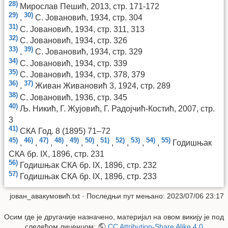
28)
Мирослав Пешић, 2013, стр. 171-172
29)
30)
,
С. Јовановић, 1934, стр. 304
31)
С. Јовановић, 1934, стр. 311, 313
32)
С. Јовановић, 1934, стр. 326
33)
39)
,
С. Јовановић, 1934, стр. 329
34)
С. Јовановић, 1934, стр. 339
35)
С. Јовановић, 1934, стр. 378, 379
36)
37)
,
Живан Живановић 3, 1924, стр. 289
38)
С. Јовановић, 1936, стр. 345
40)
Љ. Никић, Г. Жујовић, Г. Радојчић-Костић, 2007, стр.
3
41)
СКА Год. 8 (1895) 71–72
45)
46)
47)
48)
49)
50)
51)
52)
53)
54)
55)
,
,
,
,
,
,
,
,
,
,
Годишњак
СКА бр. IX, 1896, стр. 231
56)
Годишњак СКА бр. IX, 1896, стр. 232
57)
Годишњак СКА бр. IX, 1896, стр. 233
јован_авакумовић.txt
· Последњи пут мењано: 2023/07/06 23:17
Осим где је другачије назначено, материјал на овом викију је под
следећом лиценцом:
CC Attribution-Share Alike 4.0