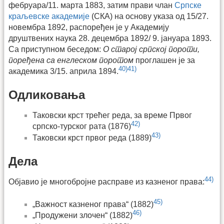
фебруара/11. марта 1883, затим прави члан
Српске
краљевске академије
(СКА) на основу указа од 15/27.
новембра 1892, распоређен је у Академију
друштвених наука 28. децембра 1892/ 9. јануара 1893.
Са приступном беседом:
О старој српској пороти,
поређена са енглеском поротом
проглашен је за
40)
41)
академика 3/15. априла 1894.
Одликовања
Таковски крст трећег реда, за време Првог
42)
српско-турског рата (1876)
43)
Таковски крст првог реда (1889)
Дела
44)
Објавио је многобројне расправе из казненог права:
45)
„Важност казненог права“ (1882)
46)
„Продужени злочен“ (1882)