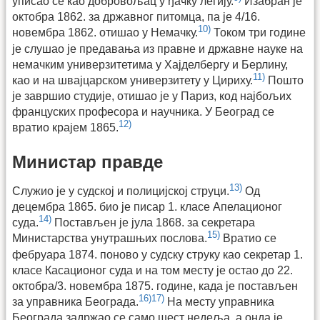
уписао се као добровољац у ђачку легију.
Изабран је
октобра 1862. за државног питомца, па је 4/16.
10)
новембра 1862. отишао у Немачку.
Током три године
је слушао је предавања из правне и државне науке на
немачким универзитетима у Хајделбергу и Берлину,
11)
као и на швајцарском универзитету у Цириху.
Пошто
је завршио студије, отишао је у Париз, код најбољих
француских професора и научника. У Београд се
12)
вратио крајем 1865.
Министар правде
13)
Служио је у судској и полицијској струци.
Од
децембра 1865. био је писар 1. класе Апелационог
14)
суда.
Постављен је јула 1868. за секретара
15)
Министарства унутрашњих послова.
Вратио се
фебруара 1874. поново у судску струку као секретар 1.
класе Касационог суда и на том месту је остао до 22.
октобра/3. новембра 1875. године, када је постављен
16)
17)
за управника Београда.
На месту управника
Београда задржао се само шест недеља, а онда је