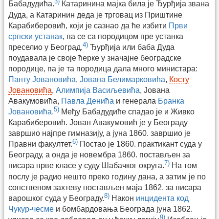
3)
Бабадудића.
Катаринина мајка била је Ђурђија звана
Дуда, а Катаринин деда је трговац из Приштине
Карабиберовић, који је сазнао да ће избити
Први
српски устанак
, па се са породицом пре устанка
4)
преселио у Београд.
Ђурђија или баба Дуда
поудавала је своје ћерке у значајне београдске
породице, па је та породица дала много министара:
Панту Јовановића
,
Јована Белимарковића
,
Косту
Јовановића
,
Алимпија Васиљевића
, Јована
Авакумовића,
Павла Денића
и генерала
Бранка
5)
Јовановића
.
Међу Бабадудиће спадао је и Живко
Карабиберовић. Јован Авакумовић је у Београду
завршио најпре гимназију, а јуна 1860. завршио је
6)
Правни факултет.
Постао је 1860. практикант суда у
Београду, а онда је новембра 1860. постављен за
7)
писара прве класе у суду Шабачког округа.
На том
послу је радио нешто преко годину дана, а затим је по
сопственом захтеву постављен маја 1862. за писара
8)
варошког суда у Београду.
Након
инцидента код
Чукур-чесме
и бомбардовања Београда јуна 1862.
9)