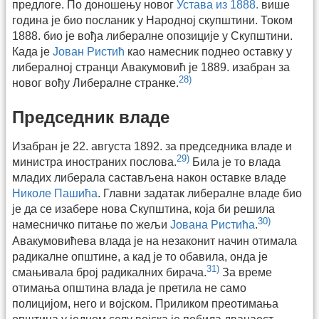
предлоге. По доношењу новог
Устава из 1888.
више
година је био посланик у Народној скупштини. Током
1888. био је вођа либералне опозиције у Скупштини.
Када је
Јован Ристић
као намесник поднео оставку у
либералној странци Авакумовић је 1889. изабран за
28)
новог вођу Либералне странке.
Председник владе
Изабран је 22. августа 1892. за председника владе и
29)
министра иностраних послова.
Била је то влада
младих либерала састављена након оставке владе
Николе Пашића
. Главни задатак либералне владе био
је да се изабере нова Скупштина, која би решила
30)
намесничко питање по жељи
Јована Ристића
.
Авакумовићева влада је на незаконит начин отимала
радикалне општине, а кад је то обавила, онда је
31)
смањивала број радикалних бирача.
За време
отимања општина влада је претила не само
полицијом, него и војском. Приликом преотимања