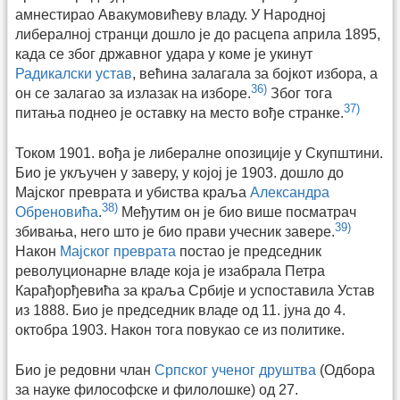
амнестирао Авакумовићеву владу. У Народној
либералној странци дошло је до расцепа априла 1895,
када се због државног удара у коме је укинут
Радикалски устав
, већина залагала за бојкот избора, а
36)
он се залагао за излазак на изборе.
Због тога
37)
питања поднео је оставку на место вође странке.
Током 1901. вођа је либералне опозиције у Скупштини.
Био је укључен у заверу, у којој је 1903. дошло до
Мајског преврата и убиства краља
Александра
38)
Обреновића
.
Међутим он је био више посматрач
39)
збивања, него што је био прави учесник завере.
Након
Мајског преврата
постао је председник
револуционарне владе која је изабрала Петра
Карађорђевића за краља Србије и успоставила Устав
из 1888. Био је председник владе од 11. јуна до 4.
октобра 1903. Након тога повукао се из политике.
Био је редовни члан
Српског ученог друштва
(Одбора
за науке философске и филолошке) од 27.