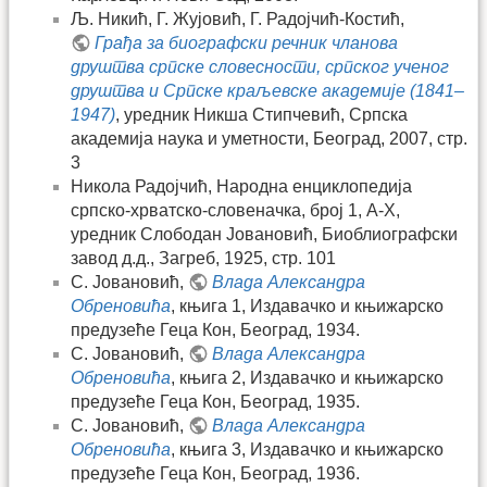
Љ. Никић, Г. Жујовић, Г. Радојчић-Костић,
Грађа за биографски речник чланова
друштва српске словесности, српског ученог
друштва и Српске краљевске академије (1841–
1947)
, уредник Никша Стипчевић, Српска
академија наука и уметности, Београд, 2007, стр.
3
Hикола Радојчић, Народна енциклопедија
српско-хрватско-словеначка, број 1, А-Х,
уредник Слободан Јовановић, Биоблиографски
завод д.д., Загреб, 1925, стр. 101
С. Јовановић,
Влада Александра
Обреновића
, књига 1, Издавачко и књижарско
предузеће Геца Кон, Београд, 1934.
С. Јовановић,
Влада Александра
Обреновића
, књига 2, Издавачко и књижарско
предузеће Геца Кон, Београд, 1935.
С. Јовановић,
Влада Александра
Обреновића
, књига 3, Издавачко и књижарско
предузеће Геца Кон, Београд, 1936.