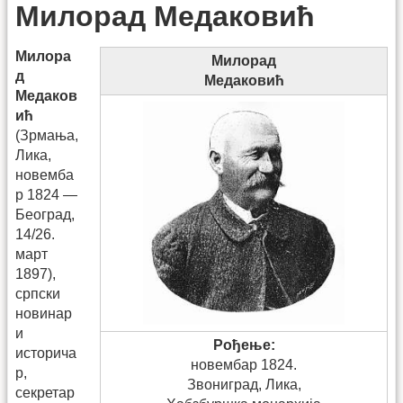
Милорад Медаковић
Милора
Милорад
д
Медаковић
Медаков
ић
(Зрмања,
Лика,
новемба
р 1824 —
Београд,
14/26.
март
1897),
српски
новинар
и
Рођење:
историча
новембар 1824.
р,
Звониград, Лика,
секретар