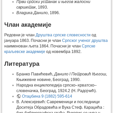
Први српски устанак и његов жалосни
свршетак
, 1893.
Владика Данило
, 1896.
Члан академије
Редовни је члан
Друштва српске словесности
од
јануара 1863. Почасни је члан
Српског ученог друштва
наименован љета 1864. Почасни је члан
Српске
краљевске академије
од новембра 1892.
Литература
Бранко Павићевић,
Данило I Петровић Његош
,
Књижевне новине, Београд, 1990.
Народна енциклопедија српско–хрватско–
словеначка, Београд, 1924.2 (Н. Радојчић).
Отаџбина 9 (1882) 595-614
В. Алексијевић: Савременици и последници
Доситеја Обрадовића и Вука Стеф. Караџића :
био-библиографска грађа. Рукопис се чува у