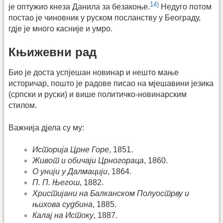
14)
је оптужио кнеза Данила за безакоње.
Недуго потом
постао је чиновник у руском посланству у Београду,
гдје је много касније и умро.
Књижевни рад
Био је доста успјешан новинар и нешто мање
историчар, пошто је радове писао на мјешавини језика
(српски и руски) и више политичко-новинарским
стилом.
Важнија дјела су му:
Историја Црне Горе
, 1851.
Живот и обичаји Црногораца
, 1860.
О унији у Далмацији
, 1864.
П. П. Његош
, 1882.
Христијани на Балканском Полуострву и
њихова судбина
, 1885.
Калај на Истоку
, 1887.