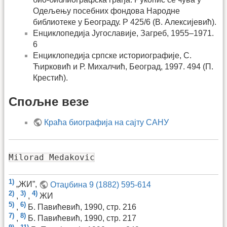
Одељењу посебних фондова Народне
библиотеке у Београду. Ρ 425/6 (В. Алексијевић).
Енциклопедија Југославије, Загреб, 1955–1971.
6
Енциклопедија српске историографије, С.
Ћирковић и Р. Михалчић, Београд, 1997. 494 (П.
Крестић).
Спољне везе
Краћа биографија на сајту САНУ
Milorad Medakovic
1)
„ЖИ”,
Отаџбина 9 (1882) 595-614
2)
3)
4)
,
,
ЖИ
5)
6)
,
Б. Павићевић, 1990, стр. 216
7)
8)
,
Б. Павићевић, 1990, стр. 217