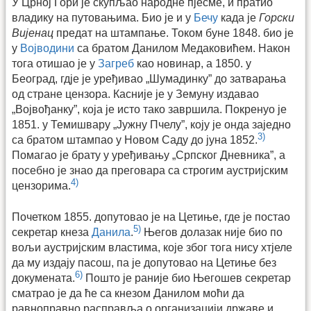
У Црној Гори је скупљао народне пјесме, и пратио
владику на путовањима. Био је и у
Бечу
када је
Горски
Вијенац
предат на штампање. Током буне 1848. био је
у
Војводини
са братом Данилом Медаковићем. Након
тога отишао је у
Загреб
као новинар, а 1850. у
Београд, гдје је уређивао „Шумадинку” до затварања
од стране цензора. Касније је у Земуну издавао
„Војвођанку”, која је исто тако завршила. Покренуо је
1851. у Темишвару „Јужну Пчелу”, коју је онда заједно
3)
са братом штампао у Новом Саду до јуна 1852.
Помагао је брату у уређивању „Српског Дневника”, а
посебно је знао да преговара са строгим аустријским
4)
цензорима.
Почетком 1855. допутовао је на Цетиње, где је постао
5)
секретар кнеза
Данила
.
Његов долазак није био по
вољи аустријским властима, које због тога нису хтјеле
да му издају пасош, па је допутовао на Цетиње без
6)
докумената.
Пошто је раније био Његошев секретар
сматрао је да ће са кнезом Данилом моћи да
равноправно расправља о организацији државе и