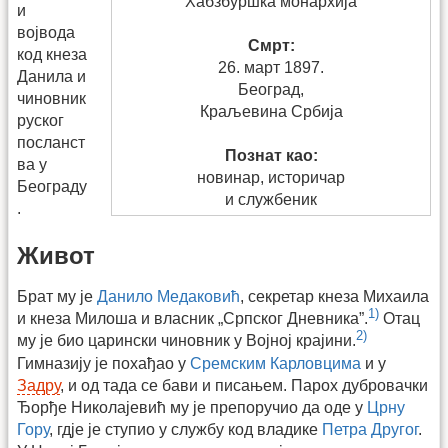
Хабзбуршка монархија
и
војвода
Смрт:
код кнеза
26. март 1897.
Данила и
Београд,
чиновник
Краљевина Србија
руског
посланст
Познат као:
ва у
новинар, историчар
Београду
и службеник
.
Живот
Брат му је
Данило Медаковић
, секретар кнеза Михаила
1)
и кнеза Милоша и власник „Српског Дневника”.
Отац
2)
му је био царински чиновник у Војној крајини.
Гимназију је похађао у
Сремским Карловцима
и у
Задру
, и од тада се бави и писањем. Парох дубровачки
Ђорђе Николајевић му је препоручио да оде у
Црну
Гору
, гдје је ступио у службу код владике
Петра Другог
.