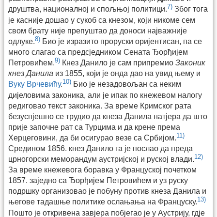
7)
друштва, националној и спољњој политици.
Због тога
је касније дошао у сукоб са кнезом, који никоме сем
свом брату није препуштао да доноси најважније
8)
одлуке.
Био је изразито проруски оријентисан, па се
много слагао са предсједником Сената Ђорђијем
9)
Петровићем.
Кнез Данило је сам припремио
Законик
кнез Данила
из 1855, који је онда дао на увид њему и
10)
Вуку Врчевићу
.
Био је незадовољан са неким
дијеловима законика, али је ипак по кнежевом налогу
редиговао текст законика. За време Кримског рата
безуспјешно се трудио да кнеза Данила натјера да што
прије започне рат са Турцима и да крене према
11)
Херцеговини, да би осигурао везе са Србијом.
Средином 1856. кнез Данило га је послао да преда
12)
црногорски меморандум аустријској и руској влади.
За време кнежевога боравка у Француској почетком
1857. заједно са Ђорђијем Петровићем и уз руску
подршку организовао је побуну против кнеза Данила и
13)
његове тадашње политике ослањања на Француску.
Пошто је откривена завјера побјегао је у Аустрију, гдје