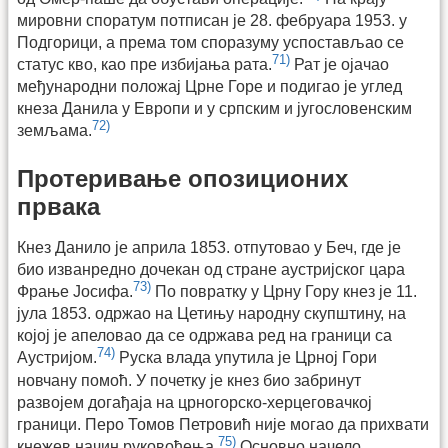
мировни споратум потписан је 28. фебруара 1953. у
Подгорици, а према том споразуму успостављао се
71)
статус кво, као пре избијања рата.
Рат је ојачао
међународни положај Црне Горе и подигао је углед
кнеза Данила у Европи и у српским и југословенским
72)
земљама.
Протеривање опозиционих
првака
Кнез Данило је априла 1853. отпутовао у Беч, где је
био изванредно дочекан од стране аустријског цара
73)
Фрање Јосифа.
По повратку у Црну Гору кнез је 11.
јула 1853. одржао на Цетињу народну скупштину, на
којој је апеловао да се одржава ред на граници са
74)
Аустријом.
Руска влада упутила је Црној Гори
новчану помоћ. У почетку је кнез био забринут
развојем догађаја на црногорско-херцеговачкој
граници. Перо Томов Петровић није могао да прихвати
75)
кнежев начин руковођења.
Основно начело