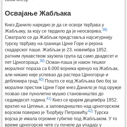
Освајање Жабљака
Кнез Данило наредио је да се освоји тврђава у
38)
Жабљаку, за коју се тврдило да је неосвојива.
Сматрало се да Жабљак представља најсигурнију
турску тврђаву на граници Црне Горе и рејона
скадарског паше. Жабљак је 23. новембра 1852.
ратним лукавством заузела група од само двадесет и
39)
пет Црногораца.
Осман-паша је након тешког
моралног пораза са 6.000 војника кренуо на Жабљак,
али никако није успевао да растера Црногорце и
40)
деблокира град.
Пошто се код Жабљака био бој за
морални престиж Црне Горе кнез Данило је под оружје
позвао све пунолетно мушко становништво до
41)
седамдесет година.
Кнез се крајем децембра 1852.
вратио на Цетиње, а заповедништво над црногорском
42)
војском поверио је Ђорђију Петровићу.
Турска
војска је имала огромне губитке под Жабљаком. У то
време црногорске чете су почеле да упадају у