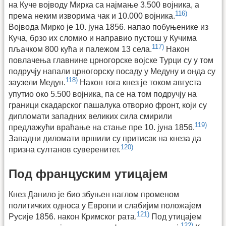
на Куче војводу Мирка са најмање 3.500 војника, а
116)
према неким изворима чак и 10.000 војника.
Војвода Мирко је 10. јуна 1856. напао побуњенике из
Куча, брзо их сломио и направио пустош у Кучима
117)
пљачком 800 кућа и палежом 13 села.
Након
повлачења главнине црногорске војске Турци су у том
подручју напали црногорску посаду у Медуну и онда су
118)
заузели Медун.
Након тога кнез је током августа
упутио око 5.500 војника, па се на том подручју на
граници скадарског пашалука отворио фронт, који су
дипломати западних великих сила смирили
119)
предлажући враћање на стање пре 10. јуна 1856.
Западни диломати вршили су притисак на кнеза да
120)
призна султанов суверенитет.
Под француским утицајем
Кнез Данило је био збуњен наглом променом
политичких односа у Европи и слабијим положајем
121)
Русије 1856. након Кримског рата.
Под утицајем
122)