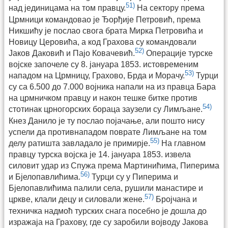
51)
над јединицама на том правцу.
На сектору према
Црмници командовао је Ђорђије Петровић, према
Никшићу је послао свога брата Мирка Петровића и
Новицу Церовића, а код Грахова су командовали
52)
Јаков Даковић и Пајо Ковачевић.
Операције турске
војске започеле су 8. јануара 1853. истовременим
53)
нападом на Црмницу, Грахово, Брда и Морачу.
Турци
су са 6.500 до 7.000 војника напали на из правца Бара
на црмничком правцу и након тешке битке против
54)
стотинак црногорских бораца заузели су Лимљане.
Кнез Данило је ту послао појачање, али пошто нису
успели да противнападом поврате Лимљане на том
55)
делу ратишта завладало је примирје.
На главном
правцу турска војска је 14. јануара 1853. извела
силовит удар из Спужа према Мартинићима, Пиперима
56)
и Бјелопавлићима.
Турци су у Пиперима и
Бјелопавлићима палили села, рушили манастире и
57)
цркве, клали децу и силовали жене.
Бројчана и
техничка надмоћ турских снага посебно је дошла до
изражаја на Грахову, где су заробили војводу Јакова