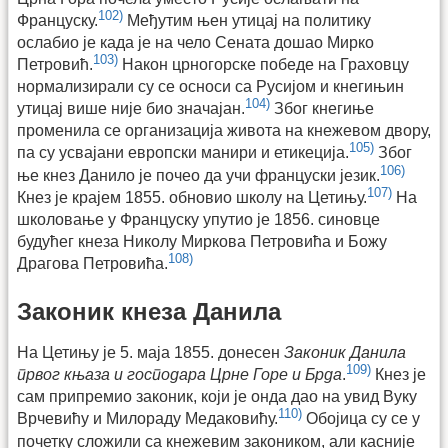
102)
Француску.
Међутим њен утицај на политику
ослабио је када је на чело Сената дошао Мирко
103)
Петровић.
Након црногорске победе на Граховцу
нормализирали су се осноси са Русијом и кнегињин
104)
утицај више није био значајан.
Због кнегиње
променила се организација живота на кнежевом двору,
105)
па су усвајани европски манири и етикеција.
Због
106)
ње кнез Данило је почео да учи француски језик.
107)
Кнез је крајем 1855. обновио школу на Цетињу.
На
школовање у Француску упутио је 1856. синовце
будућег кнеза Николу Миркова Петровића и Божу
108)
Драгова Петровића.
Законик кнеза Данила
На Цетињу је 5. маја 1855. донесен
Законик Данила
109)
првог књаза и господара Црне Горе и Брда
.
Кнез је
сам припремио законик, који је онда дао на увид Вуку
110)
Врчевићу и Милораду Медаковићу.
Обојица су се у
почетку сложили са кнежевим закоником, али касније