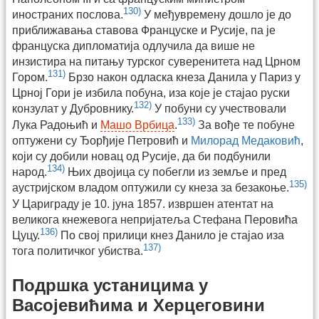
130)
иностраних послова.
У међувремену дошло је до
приближавања ставова Француске и Русије, па је
француска дипломатија одлучила да више не
инзистира на питању турског суверенитета над Црном
131)
Гором.
Брзо након одласка кнеза Данила у Париз у
Црној Гори је избила побуна, иза које је стајао руски
132)
конзулат у Дубровнику.
У побуни су учествовали
133)
Лука Радоњић и
Машо Врбица
.
За вође те побуне
оптужени су Ђорђије Петровић и
Милорад Медаковић
,
који су добили новац од Русије, да би подбунили
134)
народ.
Њих двојица су побегли из земље и пред
135)
аустријском владом оптужили су кнеза за безакоње.
У Цариграду је 10. јуна 1857. извршен атентат на
великога кнежевога непријатеља Стефана Перовића
136)
Цуцу.
По свој прилици кнез Данило је стајао иза
137)
тога политичког убиства.
Подршка устаницима у
Васојевићима и Херцеговини