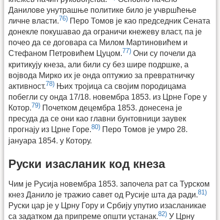
Данилове унутрашње политике било је учвршћење
76)
личне власти.
Перо Томов је као председник Сената
донекле покушавао да ограничи кнежеву власт, па је
почео да се договара са Милом Мартиновићем и
77)
Стефаном Петровићем Цуцом.
Они су почели да
критикују кнеза, али били су без шире подршке, а
војвода Мирко их је онда оптужио за превратничку
78)
активност.
Њих тројица са својим породицама
побегли су онда 17/18. новембра 1853. из Црне Горе у
79)
Котор.
Почетком децембра 1853. донесена је
пресуда да се они као главни бунтовници заувек
80)
прогнају из Црне Горе.
Перо Томов је умро 28.
јануара 1854. у Котору.
Руски изасланик код кнеза
Чим је Русија новембра 1853. започела рат са Турском
81)
кнез Данило је тражио савет од Русије шта да ради.
Руски цар је у Црну Гору и Србију упутио изасланикае
82)
са задатком да припреме општи устанак.
У Црну