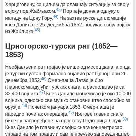
Херцеговину, са циљем да олакшају ситуацију за своју
43)
војску под Жабљаком.
Порта је донела одлуку о
44)
нападу на Црну Гору.
На захтев руске дипломације
кнез Данило је 25. децембра 1852. повукао своју војску
45)
из Жабљака.
Црногорско-турски рат (1852—
1853)
Необјављени рат трајао је више од месец дана, а онда
је турски султан формално објавио рат Црној Гори 26.
46)
децембра 1852.
Омер-паша Латас је био
главнокомандујући турских снага, а располагао је са
47)
33.400 војника.
Кнез Данило мобилисао је око 10.000
војника, односно све мушко становништво способно за
48)
оружје.
Почетком јануара 1853. Омер-паша је
49)
наредио почетак операција.
Његове главне снаге
50)
биле су распоређене на простору Подгорица-Спуж.
Кнез Данило је главнину својих снага концентрисао
управо на том правцу и сам је преузео заповедништво