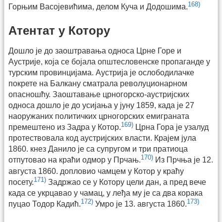
168)
Горњим Васојевићима, делом Куча и Додошима.
Атентат у Котору
Дошло је до заоштравања односа Црне Горе и
Аустрије, која се бојала општесловенске пропаганде у
турским провинцијама. Аустрија је ослободилачке
покрете на Балкану сматрала револуционарном
опасношћу. Заоштавање црногорско-аустријских
односа дошло је до усијања у јуну 1859, када је 27
наоружаних политичких црногорских емиграната
169)
премештено из Задра у Котор.
Црна Гора је узалуд
протествовала код аустријских власти. Крајем јула
1860. кнез Данило је са супругом и три пратиоца
170)
отпутовао на краћи одмор у Прчањ.
Из Прчња је 12.
августа 1860. допловио чамцем у Котор у краћу
171)
посету.
Задржао се у Котору цели дан, а пред вече
када се укрцавао у чамац, у леђа му је са два корака
172)
173)
пуцао Тодор Кадић.
Умро је 13. августа 1860.