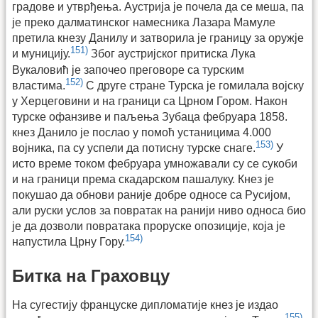
градове и утврђења. Аустрија је почела да се меша, па
је преко далматинског намесника Лазара Мамуле
претила кнезу Данилу и затворила је границу за оружје
151)
и муницију.
Због аустријског притиска Лука
Вукаловић је започео преговоре са турским
152)
властима.
С друге стране Турска је гомилала војску
у Херцеговини и на граници са Црном Гором. Након
турске офанзиве и паљења Зубаца фебруара 1858.
кнез Данило је послао у помоћ устаницима 4.000
153)
војника, па су успели да потисну турске снаге.
У
исто време током фебруара умножавали су се сукоби
и на граници према скадарском пашалуку. Кнез је
покушао да обнови раније добре односе са Русијом,
али руски услов за повратак на ранији ниво односа био
је да дозволи повратака проруске опозиције, која је
154)
напустила Црну Гору.
Битка на Граховцу
На сугестију француске дипломатије кнез је издао
155)