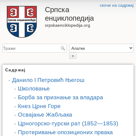
скочи на садржај
Српска
енциклопедија
srpskaenciklopedija.org
>
Садржај
Данило I Петровић Његош
Школовање
Борба за признање за владара
Кнез Црне Горе
Освајање Жабљака
Црногорско-турски рат (1852—1853)
Протеривање опозиционих првака