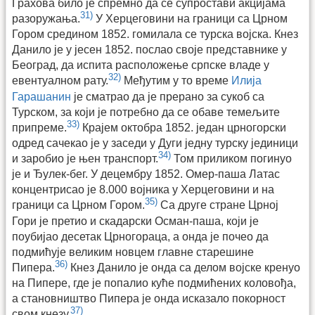
Грахова било је спремно да се супростави акцијама
31)
разоружања.
У Херцеговини на граници са Црном
Гором средином 1852. гомилала се турска војска. Кнез
Данило је у јесен 1852. послао своје представнике у
Београд, да испита расположење српске владе у
32)
евентуалном рату.
Међутим у то време
Илија
Гарашанин
је сматрао да је прерано за сукоб са
Турском, за који је потребно да се обаве темељите
33)
припреме.
Крајем октобра 1852. један црногорски
одред сачекао је у заседи у Дуги једну турску јединици
34)
и заробио је њен транспорт.
Том приликом погинуо
је и Ђулек-бег. У децембру 1852. Омер-паша Латас
концентрисао је 8.000 војника у Херцеговини и на
35)
граници са Црном Гором.
Са друге стране Црној
Гори је претио и скадарски Осман-паша, који је
поубијао десетак Црногораца, а онда је почео да
подмићује великим новцем главне старешине
36)
Пипера.
Кнез Данило је онда са делом војске кренуо
на Пипере, где је попалио куће подмићених коловођа,
а становништво Пипера је онда исказало покорност
37)
свом кнезу.