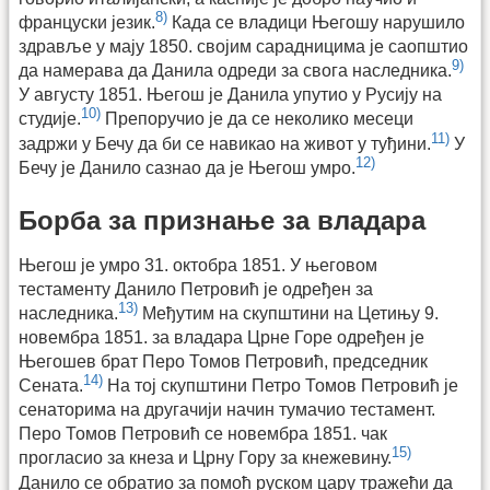
8)
француски језик.
Када се владици Његошу нарушило
здравље у мају 1850. својим сарадницима је саопштио
9)
да намерава да Данила одреди за свога наследника.
У августу 1851. Његош је Данила упутио у Русију на
10)
студије.
Препоручио је да се неколико месеци
11)
задржи у Бечу да би се навикао на живот у туђини.
У
12)
Бечу је Данило сазнао да је Његош умро.
Борба за признање за владара
Његош је умро 31. октобра 1851. У његовом
тестаменту Данило Петровић је одређен за
13)
наследника.
Међутим на скупштини на Цетињу 9.
новембра 1851. за владара Црне Горе одређен је
Његошев брат Перо Томов Петровић, председник
14)
Сената.
На тој скупштини Петро Томов Петровић је
сенаторима на другачији начин тумачио тестамент.
Перо Томов Петровић се новембра 1851. чак
15)
прогласио за кнеза и Црну Гору за кнежевину.
Данило се обратио за помоћ руском цару тражећи да