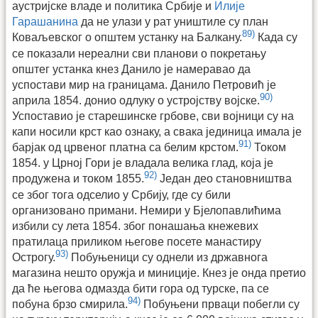
аустријске владе и политика Србије и
Илије
Гарашанина
да не улази у рат уништиле су план
89)
Коваљевског о општем устанку на Балкану.
Када су
се показали нереални сви планови о покретању
општег устанка кнез Данило је намеравао да
успостави мир на границама. Данило Петровић је
90)
априла 1854. донио одлуку о устројству војске.
Успоставио је старешинске грбове, сви војници су на
капи носили крст као ознаку, а свака јединица имала је
91)
барјак од црвеног платна са белим крстом.
Током
1854. у Црној Гори је владала велика глад, која је
92)
продужена и током 1855.
Један део становништва
се због тога одселио у Србију, где су били
организовано примани. Немири у Бјелопавлићима
избили су лета 1854. због понашања кнежевих
пратилаца приликом његове посете манастиру
93)
Острогу.
Побуњеници су однели из државнога
магазина нешто оружја и миниције. Кнез је онда претио
да ће његова одмазда бити гора од турске, па се
94)
побуна брзо смирила.
Побуњени прваци побегли су