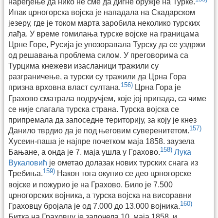
наређење да нико не сме да дигне оружје на Турке.
Ипак црногорска војска је нападала на Скадарском
језеру, где је током марта заробила неколико турских
лађа. У време гомилања турске војске на границама
Црне Горе, Русија је упозоравала Турску да се уздржи
од решавања проблема силом. У преговорима са
Турцима кнежеви изасланици тражили су
разграничење, а турски су тражили да Црна Гора
156)
призна врховна власт султана.
Црна Гора је
Грахово сматрала подручјем, које јој припада, са чиме
се није слагала турска страна. Турска војска се
припремала да запоседне територију, за коју је кнез
157)
Данило тврдио да је под његовим суверенитетом.
Хусеин-паша је најпре почетком маја 1858. заузела
158)
Бањане, а онда је 7. маја ушла у Грахово.
Лука
Вукаловић
је ометао долазак нових турских снага из
159)
Требиња.
Након тога окупио се део црногорске
војске и пожурио је на Грахово. Било је 7.500
црногорских војника, а турска војска на висоравни
160)
Граховцу бројала је од 7.000 до 13.000 војника.
Битка на Граховцу је започела 10. маја 1858. и