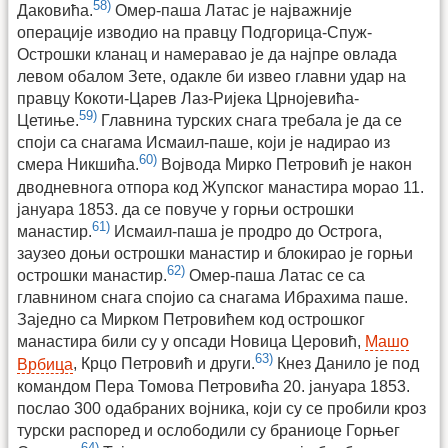
58)
Даковића.
Омер-паша Латас је најважније
операције изводио на правцу Подгорица-Спуж-
Острошки кланац и намеравао је да најпре овлада
левом обалом Зете, одакле би извео главни удар на
правцу Кокоти-Царев Лаз-Ријека Црнојевића-
59)
Цетиње.
Главнина турских снага требала је да се
споји са снагама Исмаил-паше, који је надирао из
60)
смера Никшића.
Војвода Мирко Петровић је након
дводневнога отпора код Жупског манастира морао 11.
јануара 1853. да се повуче у горњи острошки
61)
манастир.
Исмаил-паша је продро до Острога,
заузео доњи острошки манастир и блокирао је горњи
62)
острошки манастир.
Омер-паша Латас се са
главнином снага спојио са снагама Ибрахима паше.
Заједно са Мирком Петровићем код острошког
манастира били су у опсади Новица Церовић,
Машо
63)
Врбица
, Крцо Петровић и други.
Кнез Данило је под
командом Пера Томова Петровића 20. јануара 1853.
послао 300 одабраних војника, који су се пробили кроз
турски распоред и ослободили су браниоце Горњег
64)