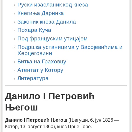
Руски изасланик код кнеза
Кнегиња Даринка
Законик кнеза Данила
Похара Куча
Под француским утицајем
Подршка устаницима у Васојевићима и
Херцеговини
Битка на Граховцу
Атентат у Котору
Литература
Данило I Петровић
Његош
Данило I Петровић Његош
(Његуши, 6. јун 1826 —
Котор, 13. август 1860), кнез Црне Горе.