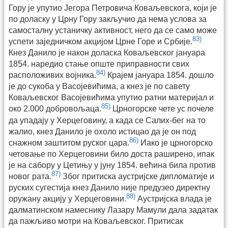
Гору је упутио Јегора Петровича Коваљевскога, који је
по доласку у Црну Гору закључио да нема услова за
самосталну устаничку активност, него да се само може
83)
успети заједничком акцијом Црне Горе и Србије.
Кнез Данило је након доласка Коваљевског јануара
1854. наредио стање опште приправности свих
84)
расположивих војника.
Крајем јануара 1854. дошло
је до сукоба у Васојевићима, а кнез је по савету
Коваљевског Васојевићима упутио ратни материјал и
85)
око 2.000 добровољаца.
Црногорске чете ус почеле
да упадају у Херцеговину, а када се Салих-бег на то
жалио, кнез Данило је охоло истицао да је он под
86)
снажном заштитом руског цара.
Иако је црногорско
четовање по Херцеговини било доста раширено, ипак
је на сабору у Цетињу у јуну 1854. већина била против
87)
новог рата.
Због притиска аустријске дипломатије и
руских сугестија кнез Данило није предузео директну
88)
оружану акцију у Херцеговини.
Аустријска влада је
далматинском намеснику Лазару Мамули дала задатак
да пажљиво мотри на Коваљевског. Притисак