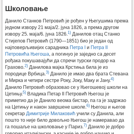
Школовање
Данило Станков Петровић је рођен у Његушима према
једном извору 21 маја/2. јуна 1826, а према другом
1)
извору 25. маја/6. јуна 1826.
Данилов отац Станко
Стијепов Петровић (1790—1851) био је један од
најповерљивијих сарадника
Петра I
и
Петра II
Петровића Његоша
, а погинуо је заједно са десет
рођака покушавајући да спречи турски продор на
2)
Грахово.
Данилова мајка Крстиња била је из
3)
породице Врбица.
Данило је имао два брата Стевана
4)
и Мирка и четири сестре Року, Јоку, Маку и Јану.
Данило Петровић образовао се у Његошевој школи на
5)
Цетињу.
Владика Петар II Петровић Његош је
приметио да је Данило веома бистар, па га је задржао
6)
на Цетињу и након завршене школе.
Његош и његов
секретар
Димитрије Милаковић
учили су Данила, али
пошто то није било довољно Његош је намеравао да
7)
га пошаље на школовање у Париз.
Данило је добро
говорио италијански, а касније је добро научио и