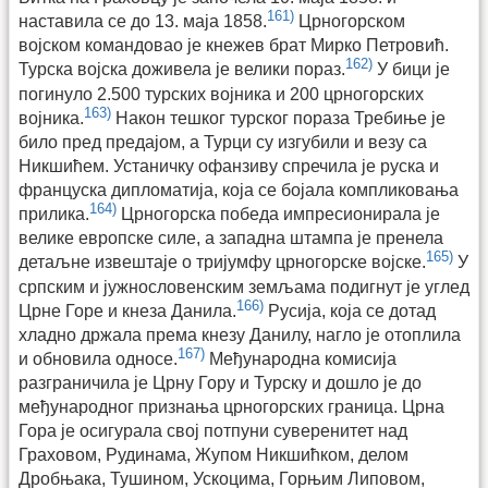
161)
наставила се до 13. маја 1858.
Црногорском
војском командовао је кнежев брат Мирко Петровић.
162)
Турска војска доживела је велики пораз.
У бици је
погинуло 2.500 турских војника и 200 црногорских
163)
војника.
Након тешког турског пораза Требиње је
било пред предајом, а Турци су изгубили и везу са
Никшићем. Устаничку офанзиву спречила је руска и
француска дипломатија, која се бојала компликовања
164)
прилика.
Црногорска победа импресионирала је
велике европске силе, а западна штампа је пренела
165)
детаљне извештаје о тријумфу црногорске војске.
У
српским и јужнословенским земљама подигнут је углед
166)
Црне Горе и кнеза Данила.
Русија, која се дотад
хладно држала према кнезу Данилу, нагло је отоплила
167)
и обновила односе.
Међународна комисија
разграничила је Црну Гору и Турску и дошло је до
међународног признања црногорских граница. Црна
Гора је осигурала свој потпуни суверенитет над
Граховом, Рудинама, Жупом Никшићком, делом
Дробњака, Тушином, Ускоцима, Горњим Липовом,