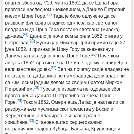
општег збора од 7/19. марта 1852. да се Црна Гора
прогласи наследном кнежевином, а Данило Петровић
23)
кнезом Црне Горе.
Тада је било одлучено да се
раздвоји функција владике од кнеза као световног
владара и да Црна Гора постане световна (мирска)
24)
држава.
Данило је почетком априла 1852. стигао у
25)
Петроград.
Руски цар Николај Први примио га је 27.
јуна 1852. и признао је Црну Гору за кнежевину и
26)
Данила за наследног кнеза Црне Горе.
Почетком
августа 1852. вратио се на Цетиње, где му је приређен
27)
величанствен дочек.
Већ на почетку своје владавине
показало се да Данило не намерава да дели власт ни
са ким, осим једним делом са својим братом Мирком
28)
Петровићем.
Турска је изразила негодовање због
проглашења Данила I Петровића за кнеза Црне
29)
Горе.
Током 1852. Омер-паша Латас је наставио са
разоружањем муслиманског племства у Босни и
Херцеговини, а планирао је и разоружање
30)
хришћана.
Становништво херцеговачких
пограничних крајева Зубаца, Бањана, Крушевице и