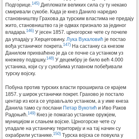
145)
Подгорице.
Дипломати великих сила су ту некако
смиривали сукобе. Када је кнез Данило наредио
становништву Грахова да турским властима не предају
жито, становништво га је одмах признало за јединог
146)
владара.
У јесен 1857. црногорске чете су почеле
да упадају у Херцеговину.
Лука Вукаловић
је постао
147)
вођа устаничког покрета.
На састанку са кнезом
Данилом прихваћено је да се почне са устанком уз
148)
кнежеву подршку.
У децембру је било већ 4.000
устаника, који су у сукобима углавном побеђивали
турску војску.
Побуна против турских власти проширила се крајем
1857. у широк устанички покрет. Грахово је постало
центар из кога се управљало устанком, а у име кнеза
Данила тамо су послани
Петар Вукотић
и Иво Раков
149)
Радоњић.
Кнез је помагао устанике оружјем,
муницијом и слањем војске. Црногорске чете су
упадале на устаничку територију и на тај начин су
150)
охрабрили устанике.
Турска војска се повукла у