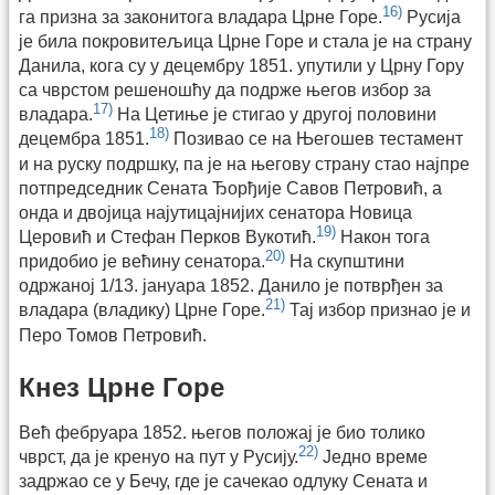
16)
га призна за законитога владара Црне Горе.
Русија
је била покровитељица Црне Горе и стала је на страну
Данила, кога су у децембру 1851. упутили у Црну Гору
са чврстом решеношћу да подрже његов избор за
17)
владара.
На Цетиње је стигао у другој половини
18)
децембра 1851.
Позивао се на Његошев тестамент
и на руску подршку, па је на његову страну стао најпре
потпредседник Сената Ђорђије Савов Петровић, а
онда и двојица најутицајнијих сенатора Новица
19)
Церовић и Стефан Перков Вукотић.
Након тога
20)
придобио је већину сенатора.
На скупштини
одржаној 1/13. јануара 1852. Данило је потврђен за
21)
владара (владику) Црне Горе.
Тај избор признао је и
Перо Томов Петровић.
Кнез Црне Горе
Већ фебруара 1852. његов положај је био толико
22)
чврст, да је кренуо на пут у Русију.
Једно време
задржао се у Бечу, где је сачекао одлуку Сената и