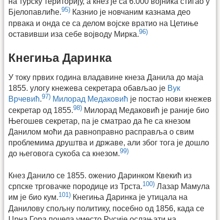
на турску територију, а кнез је са 6.000 војника стигао у
95)
Бјелопавлиће.
Казнио је новчаним казнама део
првака и онда се са делом војске вратио на Цетиње
96)
оставивши иза себе војводу Мирка.
Кнегиња Даринка
У току првих година владавине кнеза Данила до маја
1855. улогу кнежева секретара обављао је
Вук
97)
Врчевић
.
Милорад Медаковић
је постао нови кнежев
98)
секретар од 1855.
Милорад Медаковић је раније био
Његошев секретар, па је сматрао да ће са кнезом
Данилом моћи да равноправно расправља о свим
проблемима друштва и државе, али због тога је дошло
99)
до његовога сукоба са кнезом.
Кнез Данило се 1855. оженио Даринком Квекић из
100)
српске трговачке породице из Трста.
Лазар Мамула
101)
им је био кум.
Кнегиња Даринка је утицала на
Данилову спољну политику, посебно од 1856, када се
Црна Гора почела уместо Русије ослањати на