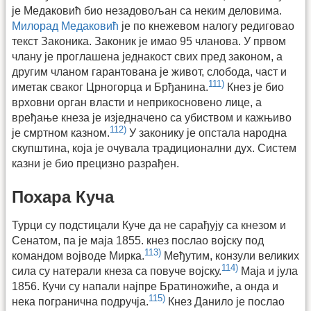
је Медаковић био незадовољан са неким деловима.
Милорад Медаковић
је по кнежевом налогу редиговао
текст Законика. Законик је имао 95 чланова. У првом
члану је проглашена једнакост свих пред законом, а
другим чланом гарантована је живот, слобода, част и
111)
иметак сваког Црногорца и Брђанина.
Кнез је био
врховни орган власти и неприкосновено лице, а
вређање кнеза је изједначено са убиством и кажњиво
112)
је смртном казном.
У законику је опстала народна
скупштина, која је очувала традиционални дух. Систем
казни је био прецизно разрађен.
Похара Куча
Турци су подстицали Куче да не сарађују са кнезом и
Сенатом, па је маја 1855. кнез послао војску под
113)
командом војводе Мирка.
Међутим, конзули великих
114)
сила су натерали кнеза са повуче војску.
Маја и јула
1856. Кучи су напали најпре Братиножиће, а онда и
115)
нека погранична подручја.
Кнез Данило је послао