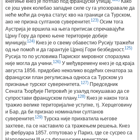
кнегиње кнез је потпао под француски утицај.
Како
се још увек колебао западне силе су га упозоравале да
неће моћи да очува статус кво на граници са Турском,
123)
ако не призна султанов суверенитет.
Осим тога
Аустрија је вршила на њега притисак спречавајући
Црну Гору да преко њене територије добије
124)
муницију.
Кнез је о свему обавестио Русију тражећи
125)
од ње помоћ и да гарантује Црној Гори безбедност.
Русија то по условима Париског мировног споразума
126)
није могла да учини.
У међувремену кнез је од краја
августа 1856. придобио неколико водећих сенатора за
француски план регулисања односа са Турском уз
127)
признање турског суверенитета.
Председник
Сената Ђорђије Петровић је узалуд покушавао да се
128)
супростави француском плану.
Кнез је након тога
тражио велике територијалне уступке, тј. Херцеговину
и Бар, да би признао номинални султанов
129)
суверенитет.
Турска није прихватила његове
захтеве, па се наставило са тражењем решења. Кнез
је фебруара 1857. отпутовао у Париз, где се сусрео са
Наполеоном III и са француским министром