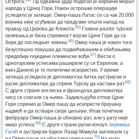
Острога.
Тај одважни удар подигао је борбени морал
народа у Црној Гори. Након острошке операције
уследило је затишје. Омер-паша Латас се са чак 20.000
војника није усуђивао да предузме општи напад на
65)
правцу од Церова до Клокота.
Главни разлог турског
оклевања је била спремност војске Црне Горе да се
66)
бори до последњег човека.
Омер паша је након тога
безуспешно покушао да подмићивањем и обећањима
67)
придобије поједине племенске вође.
Вести о
црногорским успесима рашириле су се Европом, а
кнез Данило је то политички искористио. У време
затишја уследила је дипломатска битка аустријске и
68)
руске дипломатије да спрече Турску да настави рат.
С друге стране енглеска и француска дипломатија
нису се слагале са њима. Задивљујући отпор Црне
Горе спречио је Омер пашу да искористи бројчану
надмоћ и да оствари своје циљеве. Ипак почетком
фебруара Омер-паша је обновио рат, али у рату није
69)
имао успеха.
С друге стране руски конзул
Јеремија
Гагић
и аустријски барон Лазар Мамула захтевали су
70)
од Омер-паше да обустави операције.
На крају