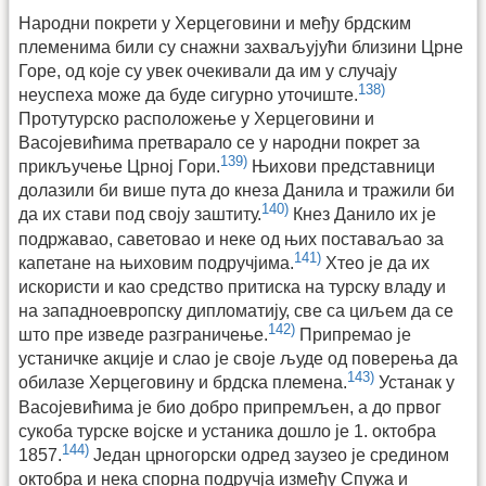
Народни покрети у Херцеговини и међу брдским
племенима били су снажни захваљујући близини Црне
Горе, од које су увек очекивали да им у случају
138)
неуспеха може да буде сигурно уточиште.
Протутурско расположење у Херцеговини и
Васојевићима претварало се у народни покрет за
139)
прикључење Црној Гори.
Њихови представници
долазили би више пута до кнеза Данила и тражили би
140)
да их стави под своју заштиту.
Кнез Данило их је
подржавао, саветовао и неке од њих поставаљао за
141)
капетане на њиховим подручјима.
Хтео је да их
искористи и као средство притиска на турску владу и
на западноевропску дипломатију, све са циљем да се
142)
што пре изведе разграничење.
Припремао је
устаничке акције и слао је своје људе од поверења да
143)
обилазе Херцеговину и брдска племена.
Устанак у
Васојевићима је био добро припремљен, а до првог
сукоба турске војске и устаника дошло је 1. октобра
144)
1857.
Један црногорски одред заузео је средином
октобра и нека спорна подручја између Спужа и