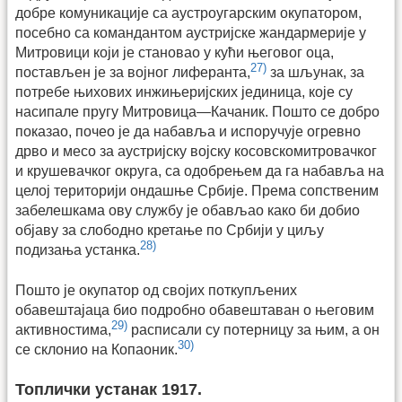
добре комуникације са аустроугарским окупатором,
посебно са командантом аустријске жандармерије у
Митровици који је становао у кући његовог оца,
27)
постављен је за војног лиферанта,
за шљунак, за
потребе њихових инжињеријских јединица, које су
насипале пругу Митровица—Качаник. Пошто се добро
показао, почео је да набавља и испоручује огревно
дрво и месо за аустријску војску косовскомитровачког
и крушевачког округа, са одобрењем да га набавља на
целој територији ондашње Србије. Према сопственим
забелешкама ову службу је обављао како би добио
објаву за слободно кретање по Србији у циљу
28)
подизања устанка.
Пошто је окупатор од својих поткупљених
обавештајаца био подробно обавештаван о његовим
29)
активностима,
расписали су потерницу за њим, а он
30)
се склонио на Копаоник.
Топлички устанак 1917.