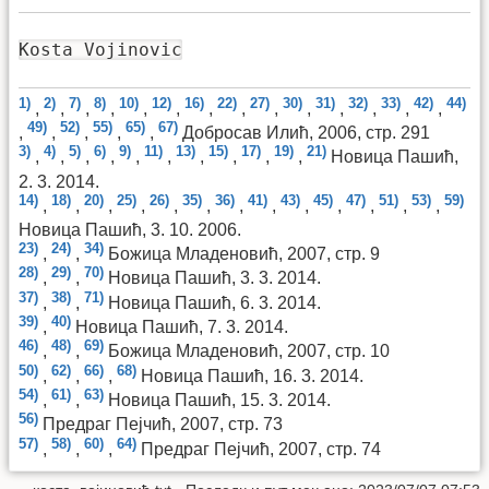
Kosta Vojinovic
1)
2)
7)
8)
10)
12)
16)
22)
27)
30)
31)
32)
33)
42)
44)
,
,
,
,
,
,
,
,
,
,
,
,
,
,
49)
52)
55)
65)
67)
,
,
,
,
,
Добросав Илић, 2006, стр. 291
3)
4)
5)
6)
9)
11)
13)
15)
17)
19)
21)
,
,
,
,
,
,
,
,
,
,
Новица Пашић,
2. 3. 2014.
14)
18)
20)
25)
26)
35)
36)
41)
43)
45)
47)
51)
53)
59)
,
,
,
,
,
,
,
,
,
,
,
,
,
Новица Пашић, 3. 10. 2006.
23)
24)
34)
,
,
Божица Младеновић, 2007, стр. 9
28)
29)
70)
,
,
Новица Пашић, 3. 3. 2014.
37)
38)
71)
,
,
Новица Пашић, 6. 3. 2014.
39)
40)
,
Новица Пашић, 7. 3. 2014.
46)
48)
69)
,
,
Божица Младеновић, 2007, стр. 10
50)
62)
66)
68)
,
,
,
Новица Пашић, 16. 3. 2014.
54)
61)
63)
,
,
Новица Пашић, 15. 3. 2014.
56)
Предраг Пејчић, 2007, стр. 73
57)
58)
60)
64)
,
,
,
Предраг Пејчић, 2007, стр. 74