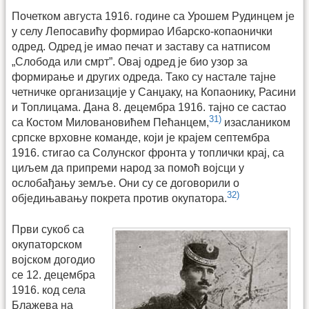
Почетком августа 1916. године са Урошем Рудинцем је
у селу Лепосавићу формирао Ибарско-копаонички
одред. Одред је имао печат и заставу са натписом
„Слобода или смрт”. Овај одред је био узор за
формирање и других одреда. Тако су настале тајне
четничке организације у Санџаку, на Копаонику, Расини
и Топлицама. Дана 8. децембра 1916. тајно се састао
31)
са Костом Миловановићем Пећанцем,
изаслаником
српске врховне команде, који је крајем септембра
1916. стигао са Солунског фронта у топлички крај, са
циљем да припреми народ за помоћ војсци у
ослобађању земље. Они су се договорили о
32)
обједињавању покрета против окупатора.
Први сукоб са
окупаторском
војском догодио
се 12. децембра
1916. код села
Блажева на