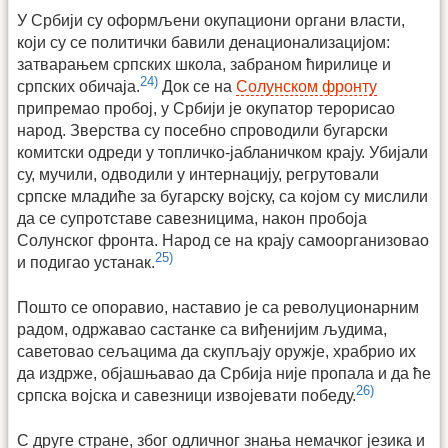
У Србији су оформљени окупациони органи власти,
који су се политички бавили денационализацијом:
затварањем српских школа, забраном ћирилице и
24)
српских обичаја.
Док се на
Солунском фронту
припремао пробој, у Србији је окупатор терорисао
народ. Зверства су посебно спроводили бугарски
комитски одреди у топличко-јабланичком крају. Убијали
су, мучили, одводили у интернацију, регрутовали
српске младиће за бугарску војску, са којом су мислили
да се супротставе савезницима, након пробоја
Солунског фронта. Народ се на крају самоорганизовао
25)
и подигао устанак.
Пошто се опоравио, наставио је са револуционарним
радом, одржавао састанке са виђенијим људима,
саветовао сељацима да скупљају оружје, храбрио их
да издрже, објашњавао да Србија није пропала и да ће
26)
српска војска и савезници извојевати победу.
С друге стране, због одличног знања немачког језика и