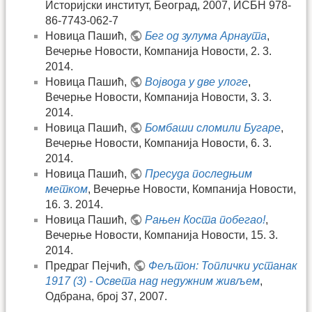
Историјски институт, Београд, 2007, ИСБН 978-
86-7743-062-7
Новица Пашић,
Бег од зулума Арнаута
,
Вечерње Новости, Компанија Новости, 2. 3.
2014.
Новица Пашић,
Војвода у две улоге
,
Вечерње Новости, Компанија Новости, 3. 3.
2014.
Новица Пашић,
Бомбаши сломили Бугаре
,
Вечерње Новости, Компанија Новости, 6. 3.
2014.
Новица Пашић,
Пресуда последњим
метком
, Вечерње Новости, Компанија Новости,
16. 3. 2014.
Новица Пашић,
Рањен Коста побегао!
,
Вечерње Новости, Компанија Новости, 15. 3.
2014.
Предраг Пејчић,
Фељтон: Топлички устанак
1917 (3) - Освета над недужним живљем
,
Одбрана, број 37, 2007.