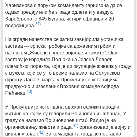
Харизанова с поруком команданту гарнизона да се
одмах предају или ће зграда одлетети у ваздух.
Заробљено је 845 Бугара, четири официра и 20
39)
подофицира.
На згради начелства се затим завијорила устаничка
застава — српска тробојка са државним грбом и
натписом „Живеле српске војводе и комите”. Ову
заставу је израдила Пољакиња Јелена Ловрет,
племићког порекла, која је до окупације живела у граду
с мужем, који се у то време налазио на Солунском
фронту. Дана 3. марта у Прокуљпу се устаницима
придружио и изасланик Врховне команде војвода
40)
Пећанац.
У Прокупљу је истог дана одржан велики народни
митинг, на којем су говорили Војиновић и Пећанац. У
граду се налазио Војиновићев штаб. Радио је на
41)
организовању живота и рада,
организовао је војну и
42)
цивилну власт.
За команданта града је поставио