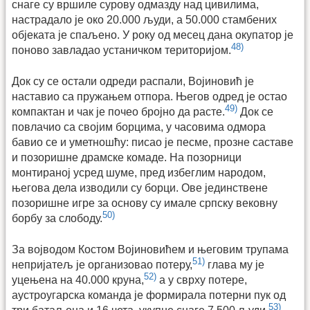
снаге су вршиле сурову одмазду над цивилима,
настрадало је око 20.000 људи, а 50.000 стамбених
објеката је спаљено. У року од месец дана окупатор је
48)
поново завладао устаничком територијом.
Док су се остали одреди распали, Војиновић је
наставио са пружањем отпора. Његов одред је остао
49)
компактан и чак је почео бројно да расте.
Док се
повлачио са својим борцима, у часовима одмора
бавио се и уметношћу: писао је песме, прозне саставе
и позоришне драмске комаде. На позорници
монтираној усред шуме, пред избеглим народом,
његова дела изводили су борци. Ове јединствене
позоришне игре за основу су имале српску вековну
50)
борбу за слободу.
За војводом Костом Војиновићем и његовим трупама
51)
непријатељ је организовао потеру,
глава му је
52)
уцењена на 40.000 круна,
а у сврху потере,
аустроугарска команда је формирала потерни пук од
53)