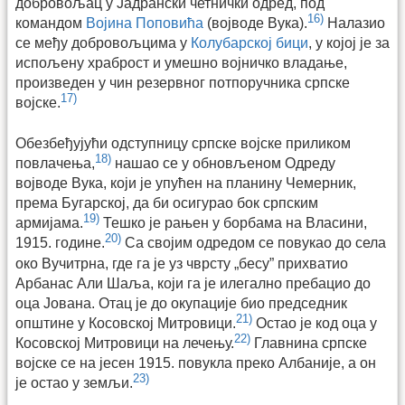
добровољац у Јадрански четнички одред, под
16)
командом
Војина Поповића
(војводе Вука).
Налазио
се међу добровољцима у
Колубарској бици
, у којој је за
испољену храброст и умешно војничко владање,
произведен у чин резервног потпоручника српске
17)
војске.
Обезбеђујући одступницу српске војске приликом
18)
повлачења,
нашао се у обновљеном Одреду
војводе Вука, који је упућен на планину Чемерник,
према Бугарској, да би осигурао бок српским
19)
армијама.
Тешко је рањен у борбама на Власини,
20)
1915. године.
Са својим одредом се повукао до села
око Вучитрна, где га је уз чврсту „бесу” прихватио
Арбанас Али Шаља, који га је илегално пребацио до
оца Јована. Отац је до окупације био председник
21)
општине у Косовској Митровици.
Остао је код оца у
22)
Косовској Митровици на лечењу.
Главнина српске
војске се на јесен 1915. повукла преко Албаније, а он
23)
је остао у земљи.