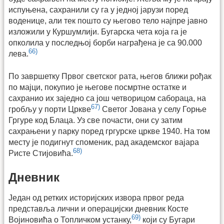
испуњена, сахранили су га у једној јарузи поред
воденице, али тек пошто су његово тело најпре јавно
изложили у Куршумлији. Бугарска чета која га је
опколила у последњој борби награђена је са 90.000
66)
лева.
По завршетку Првог светског рата, његов ближи рођак
по мајци, покупио је његове посмртне остатке и
сахранио их заједно са још четворицом сабораца, на
67)
гробљу у порти Цркве
Светог Јована у селу Горње
Гргуре код Блаца. Уз све почасти, они су затим
сахрањени у парку поред гргурске цркве 1940. На том
месту је подигнут споменик, рад академског вајара
68)
Ристе Стијовића.
Дневник
Један од ретких историјских извора првог реда
представља лични и операцијски дневник Косте
69)
Војиновића о Топличком устанку,
који су Бугари