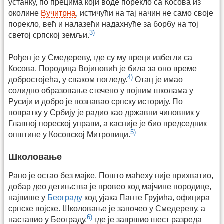
устанку, по прецима који воде порекло са Косова из
околине
Вучитрна
, истичући на тај начин не само своје
порекло, већ и налазећи надахнуће за борбу на тој
3)
светој српској земљи.
Рођен је у Смедереву, где су му преци избегли са
Косова. Породица Војиновић је била за оно време
4)
добростојећа, у сваком погледу.
Отац је имао
солидно образовање стечено у војним школама у
Русији и добро је познавао српску историју. По
повратку у Србију је радио као државни чиновник у
Главној пореској управи, а касније је био председник
5)
општине у Косовској Митровици.
Школовање
Рано је остао без мајке. Пошто маћеху није прихватио,
добар део детињства је провео код мајчине породице,
највише у
Београду
код ујака Панте Грујића, официра
српске војске. Школовање је започео у Смедереву, а
6)
наставио у Београду,
где је завршио шест разреда