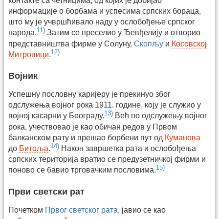
контакте са четницима, од којих је добијао
информације о борбама и успесима српских бораца,
што му је учвршћивало наду у ослобођење српског
11)
народа.
Затим се преселио у Ђевђелију и отворио
представништва фирме у Солуну,
Скопљу
и
Косовској
12)
Митровици
.
Војник
Успешну пословну каријеру је прекинуо због
одслужења војног рока 1911. године, коју је служио у
13)
војној касарни у Београду.
Већ по одслужењу војног
рока, учествовао је као обичан редов у Првом
балканском рату и прешао борбени пут од
Куманова
14)
до
Битоља
.
Након завршетка рата и ослобођења
српских територија вратио се предузетничкој фирми и
15)
поново се бавио трговачким пословима.
Први светски рат
Почетком
Првог светског рата
, јавио се као