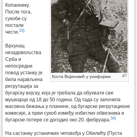
Копаонику.
После тога,
сукоби су
постали
33)
чести.
Врхунац
незадовољства
Срба и
непосредни
повод устанку је
Коста Војиновић у униформи
била најављена
регрутација за
бугарску војску, која је требала да обухвати све
мушкарце од 18 до 50 година. Од тада су започела
масовна бежања у планине, од бугарске регрутационе
комисије, а први сукоб између избеглих обвезника и
34)
бугарске потере се догодио око 20. фебруара.
На састанку устаничких четовођа у Обилићу (Пуста