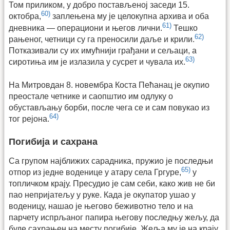
Том приликом, у добро постављеној заседи 15.
60)
октобра,
заплењена му је целокупна архива и оба
61)
дневника — операциони и његов лични.
Тешко
62)
рањеног, четници су га преносили даље и крили.
Потказивали су их имућнији грађани и сељаци, а
63)
сиротиња им је излазила у сусрет и чувала их.
На Митровдан 8. новембра Коста Пећанац је окупио
преостале четнике и саопштио им одлуку о
обустављању борби, после чега се и сам повукао из
64)
тог рејона.
Погибија и сахрана
Са групом најближих сарадника, пружио је последњи
65)
отпор из једне воденице у атару села Гргуре,
у
топличком крају. Пресудио је сам себи, како жив не би
пао непријатељу у руке. Када је окупатор ушао у
воденицу, нашао је његово беживотно тело и на
парчету испрљаног папира његову последњу жељу, да
буде сахрањен на месту погибије. Жеља му је на крају