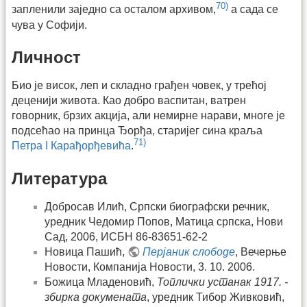
70)
запленили заједно са осталом архивом,
а сада се
чува у Софији.
Личност
Био је висок, леп и складно грађен човек, у трећој
деценији живота. Као добро васпитан, ватрен
говорник, брзих акција, али немирне нарави, многе је
подсећао на принца Ђорђа, старијег сина краља
71)
Петра I Карађорђевића
.
Литература
Добросав Илић, Српски биографски речник,
уредник Чедомир Попов, Матица српска, Нови
Сад, 2006, ИСБН 86-83651-62-2
Новица Пашић,
Перјаник слободе
, Вечерње
Новости, Компанија Новости, 3. 10. 2006.
Божица Младеновић,
Топлички устанак 1917. -
збирка докумената
, уредник Тибор Живковић,