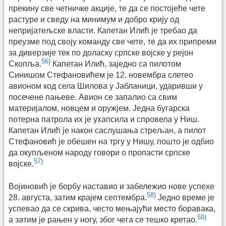
прекину све четничке акције, те да се постојеће чете
растуре и сведу на минимум и добро крију од
непријатељске власти. Капетан Илић је требао да
преузме под своју команду све чете, те да их припреми
за диверзије тек по доласку српске војске у рејон
56)
Скопља.
Капетан Илић, заједно са пилотом
Синишом Стефановићем је 12. новембра слетео
авионом код села Шилова у Јабланици, ударивши у
посечене пањеве. Авион се запалио са свим
материјалом, новцем и оружјем. Једна бугарска
потерна патрола их је ухапсила и спровела у Ниш.
Капетан Илић је након саслушања стрељан, а пилот
Стефановић је обешен на тргу у Нишу, пошто је одбио
да окупљеном народу говори о пропасти српске
57)
војске.
Војиновић је борбу наставио и забележио нове успехе
58)
28. августа, затим крајем септембра.
Једно време је
успевао да се скрива, често мењајући место боравака,
59)
а затим је рањен у ногу, због чега се тешко кретао.