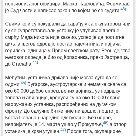
пензионисаног официра, Марка Павловића. Формирао
43)
је Суд части и написао закон по којем ће се судити.
Свима који су покушали да сарађују са окупатором или
су се супротстављали устанку је упућивао претње
смрћу. Мада никога није казнио, успео је да постигне
циљ, а његов одред је постао најелитнија и најјача
герилска јединица у Првом светском рату. Реон дејства
његовог одреда је био од Копаоника, преко Јастрепца,
44)
до Сталаћа.
Међутим, устаничка држава није могла дуго да се
45)
одржи.
Бугарске, аустроугарске и немачке снаге са
око 60.000 добро опремљених војника, уз подршку
топова и авијације, кренули су на око 10.000 слабо
наоружаних устаника, распоређених на дугачком
фронту. До одлучне битке није ни дошло, пошто је
Коста Пећанац наредио одступање. Без борбе,
46)
непријатељ је 14. марта ушао у Прокупље,
а отпор
47)
устаника је крви угушен.
После тога, окупационе