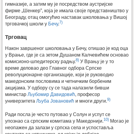
гимназије, а затим му је посредством аустријске
фирме „Шенкер”, која је имала своје представништво у
Београду, отац омогућио наставак школовања у Вишој
7)
трговачкој школи у
Бечу
.
Трговац
Након завршеног школовања у Бечу, отишао је код оца
у Врање, где је са зетом Душаном Калчевићем основао
8)
комисионо-шпедитерску радњу.
У Врању је у то
време деловао део Главног одбора Српске
револуционарне организације, који је руководио
македонским пословима и четничким борбеним
акцијама. У одбору су се тада налазили бивши
министар
Љубомир Давидовић
, професор
9)
универзитета
Љуба Јовановић
и многи други.
Ради посла је често путовао у Солун и успут се
10)
упознао са српским комитама у Македонији.
Могао је
неопажен да залази у српска села и успоставља