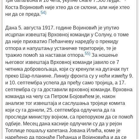
три батаљона и 16 чета, укупне снаге 7.500 људи.
Коста Војиновић није хтео да се склони, али није хтео
54)
ни да се преда.
Дана 5. августа 1917. године Војиновић је упутио
исцрпан извештај Врховној команди у Солуну, о томе
да није прихватио Пећанчеву наредбу о прекиду
отпора и напуштању устаничке територије, те је
55)
тражио помоћ за наставак отпора.
За ношење
његовог извештаја Врховној команди јавило се 7
четника добровољаца, који су кренули на дугачак пут
преко Шар-планине. Линију фронта су у ноћи између 9.
и 10. септембра успела да пређу само тројица, а 17.
септембра су га доставили врховној команди. Врховна
команда на челу са Петром Бојовићем је, након
анализе тог извештаја и саслушања тројице комита
који су га донели, 25. септембра одлучила да га
проследи министру војном, са препоруком да се помоћ
одбије. Месец дана касније одлучили су да у рејон
Топлице пошаљу капетана Јована Илића, коме је
наређено да пронађе Пећанца и Војиновића и да се