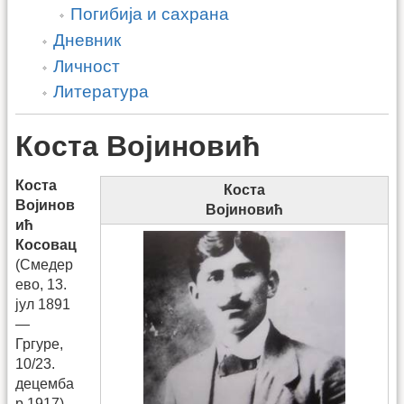
Погибија и сахрана
Дневник
Личност
Литература
Коста Војиновић
Коста
Коста
Војинов
Војиновић
ић
Косовац
(Смедер
ево, 13.
јул 1891
—
Гргуре,
10/23.
децемба
р 1917),