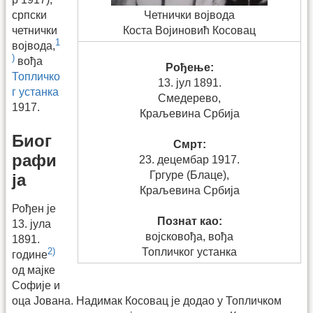
српски
Четнички војвода
четнички
Коста Војиновић Косовац
1
војвода,
)
вођа
Рођење:
Топличко
13. јул 1891.
г устанка
Смедерево,
1917.
Краљевина Србија
Биог
Смрт:
рафи
23. децембар 1917.
Гргуре (Блаце),
ја
Краљевина Србија
Рођен је
Познат као:
13. јула
војсковођа, вођа
1891.
Топличког устанка
2)
године
од мајке
Софије и
оца Јована. Надимак Косовац је додао у Топличком