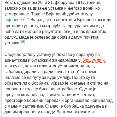
Река), одржаном 20. и 21. фебруара 1917. године,
заложио се за дизање устанка и његово војничко
усмеравање. Тада је Војиновић добио титулу
35)
војводе
.
Пећанац се по директиви Врховне команде
противио устанку, сматрајући га преурањеним и да
неће дати жељене резултате, али је ипак прихватио
одлуку, мада је оклевао да објави датум почетка
36)
устанка.
Своје вођство у устанку је показао у обрачуну са
арнаутским и бугарским жандармима у
Куршумлији
,
који су се, након силовитог устаничког напада,
забарикадирали у згради начелства. У то време
налазио се на путу за Куршумлију. Пошто су га
обавестили о борбама, убрзао је кретање и стигао на
поприште када је било најпотребније. Одмах је
преузео команду над свим устаничким четама,
престројио борбени поредак и организовао нови напад
с мањим саставима. Ојачао је бомбашка одељења и
дао им предност у нападу. Вештом тактиком и