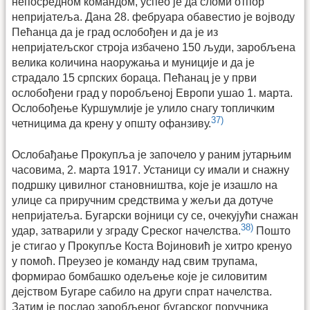
непосредном командом, успео је да сломи отпор
непријатеља. Дана 28. фебруара обавестио је војводу
Пећанца да је град ослобођен и да је из
непријатељског строја избачено 150 људи, заробљена
велика количина наоружања и муниције и да је
страдало 15 српских бораца. Пећанац је у први
ослобођени град у поробљеној Европи ушао 1. марта.
Ослобођење Куршумлије је улило снагу топличким
37)
четницима да крену у општу офанзиву.
Ослобађање Прокупља је започело у раним јутарњим
часовима, 2. марта 1917. Устаници су имали и снажну
подршку цивилног становништва, које је изашло на
улице са приручним средствима у жељи да дотуче
непријатеља. Бугарски војници су се, очекујући снажан
38)
удар, затварили у зграду Среског начелства.
Пошто
је стигао у Прокупље Коста Војиновић је хитро кренуо
у помоћ. Преузео је команду над свим трупама,
формирао бомбашко одељење које је силовитим
дејством Бугаре сабило на други спрат начелства.
Затим је послао заробљеног бугарског поручника