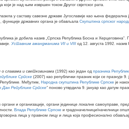
а који је над њим извршен током Другог свјетског рата.
азила у саставу савезне државе Југославије као њена федерална ј
м, функције државних органа је обављала
Скупштина српског народ
ублика је добила назив „Српска Република Босна и Херцеговина”. П
авије.
Уставним амандманима VII и VIII
од 12. августа 1992. назив
 о славама и светковинама
(1992) као један од
празника Републик
епублике Српске
(2007) као републички празник који се празнује 9
а Републике. Међутим,
Народна скупштина Републике Српске
је нак
ао Дан Републике Српске
”
поново утврдила 9. јануар као датум пра
органи и организације, органи јединице локалне самоуправе, преду
тности.
Влада Републике Српске
и градоначелници/начелници општин
одговорна лица у правном лицу и лица која професионално обављај