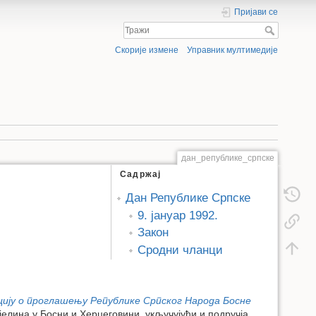
Пријави се
Скорије измене
Управник мултимедије
дан_републике_српске
Садржај
Дан Републике Српске
9. јануар 1992.
Закон
Сродни чланци
ију о проглашењу Републике Српског Народа Босне
јелина у Босни и Херцеговини, укључујући и подручја