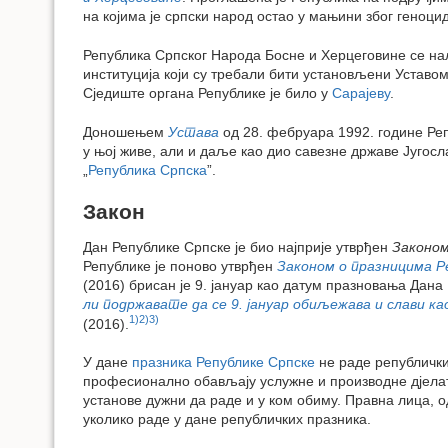
на којима је српски народ остао у мањини због геноцид
Република Српског Народа Босне и Херцеговине се нал
институција који су требали бити установљени Уставо
Сједиште органа Републике је било у
Сарајеву
.
Доношењем
Устава
од 28. фебруара 1992. године Реп
у њој живе, али и даље као дио савезне државе Југосл
„
Република Српска
”.
Закон
Дан Републике Српске је био најприје утврђен
Законом
Републике је поново утврђен
Законом о празницима Р
(2016) брисан је 9. јануар као датум празновања Дан
ли подржавате да се 9. јануар обиљежава и слави к
1)
2)
3)
(2016).
У дане
празника Републике Српске
не раде републички 
професионално обављају услужне и производне дјела
установе дужни да раде и у ком обиму. Правна лица, 
уколико раде у дане републичких празника.