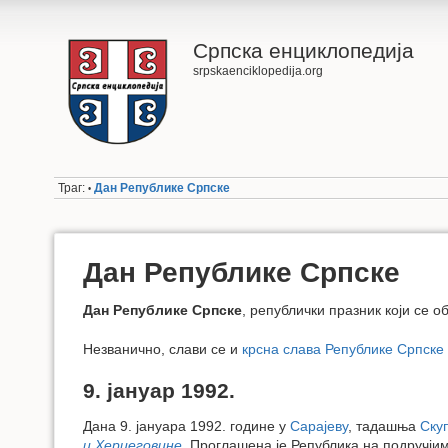
Српска енциклопедија
srpskaenciklopedija.org
Траг:
Дан Републике Српске
•
Дан Републике Српске
Дан Републике Српске
, републички празник који се о
Незванично, слави се и
крсна слава
Републике Српске
9. јануар 1992.
Дана 9. јануара 1992. године у
Сарајеву
, тадашња
Ску
и Херцеговине
. Проглашена је Република на подручјим