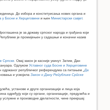
единица. До избора и конституисања нових органа и
а у Босни и Херцеговини
и њен
Министарски савјет
.
роглашена је за државу српског народа и грађана који
 Републике је промијењен у садашњи и коначни назив
е Српске
. Овај закон је касније укинут. Затим, Дан
. јануара. Одлуком
Уставног суда Босне и Херцеговине
он одржаног републичког референдума са питањем
„
Да
зновања и усвојила
Закон о Дану Републике Српске
зећа, установе и друге организације и лица која
а одређују који су органи, организације, предузећа и
у услужне и производне дјелатности, чине прекршај