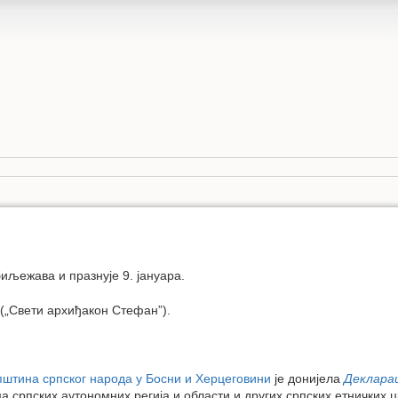
биљежава и празнује 9. јануара.
(„Свети архиђакон Стефан”).
пштина српског народа у Босни и Херцеговини
је донијела
Декларац
а српских аутономних регија и области и других српских етничких ц