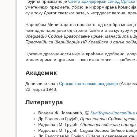
Грујића прихватио је
Свети архијерејски синод Српске
уметничких предмета. Убрзо је и формирана Комисија к
су у току Другог светског рата, у четрдесет вагона, пре
Наредбом Министарства просвете, од октобра месеца 19
накнадно наређење од стране Комитета за културу и 
предмети Српске православне цркве, манастира итд.,
Предмети са територије НР Хрватске и даље остају
Црквене драгоцености чије је враћање одобрено, допр
манастирима и црквама — као иконостаси — враћене су,
Академик
Дописни је члан
Српске краљевске академије
(Академи
22. марта 1948.
Литература
Владан Ж. Јовановић,
Културно-просветна м
Др Радослав Грујић,
Православна Српска црква
Радослав М. Грујић,
Апологија српскога народа 
Радослав М. Грујић,
Седам писама пећког патри
Др Радослав М. Грујић,
Стара и савремена хри