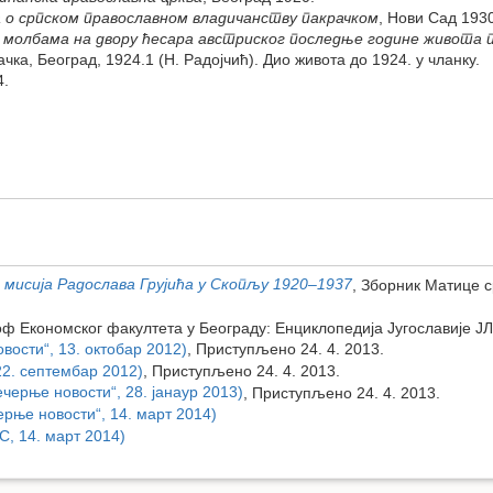
а o српском православном владичанству пакрачком
, Нови Сад 193
 молбама на двору ћесара австриског последње године живота па
ка, Београд, 1924.1 (Н. Радојчић). Дио живота до 1924. у чланку.
4.
мисија Радослава Грујића у Скопљу 1920–1937
, Зборник Матице с
 Економског факултета у Београду: Енциклопедија Југославије ЈЛЗ
вости“, 13. октобар 2012)
, Приступљено 24. 4. 2013.
22. септембар 2012)
, Приступљено 24. 4. 2013.
черње новости“, 28. јанаур 2013)
, Приступљено 24. 4. 2013.
рње новости“, 14. март 2014)
С, 14. март 2014)