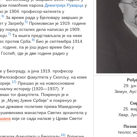
хијски помоћник пароха
Димитрија Руварца
у
о је 1904. професор-катихета у
4)
.
За време рада у Бјеловару завршио је
5)
т у Загребу.
Промовисан је 1919. године
ру поред осталих дела написао је 1909.
7)
нији
.
Та књига представљала је на неки
8)
ес против Срба.
Био је септембра 1914.
 године, па је још једно време био у
Госпић, где је две године радио у
е у Београду, а јуна 1919. професор
 Филозофског факултета у Скопљу, на коме
Рођ
12)
орије.
Прешао је на новоосновани
29. ју
ионалну историју (1920—1937). У
Земун, Аус
кан тог факултета. Покренуо је и
је „Музеј Јужне Србије” и покренуо је
См
ње државне политике према Македонији
25. ма
ушевинама манастира Светих архангела у
Хвар, Ју
ушана
који се сада налазе у Цркви Светог
Позна
теолог, и
16)
ловском факултету у Београду.
Дописни