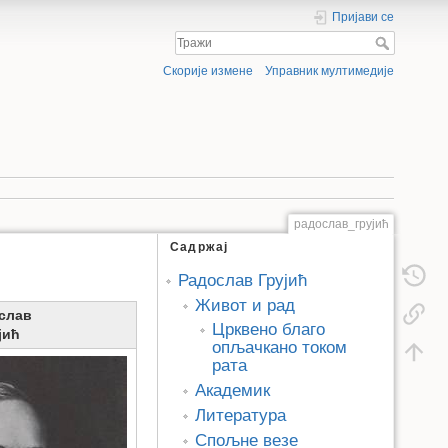
Пријави се
Скорије измене
Управник мултимедије
радослав_грујић
Садржај
Радослав Грујић
Живот и рад
слав
Црквено благо
јић
опљачкано током
рата
Академик
Литература
Спољне везе