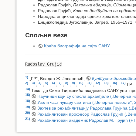
Радослав Грујић,
Пакрачка епархија, Спомениц
Радослав Грујић,
Како се поступало са српским
Народна енциклопедија српско-хрватско-словенач
Енциклопедија Југославије, Загреб, 1955–1971. 
Спољне везе
Краћа биографија на сајту САНУ
Radoslav Grujic
1)
„ГР”, Владан Ж. Јовановић,
Културно-просветна 
2)
3)
4)
5)
6)
7)
8)
9)
10)
11)
12)
13)
16)
17)
,
,
,
,
,
,
,
,
,
,
,
,
,
ГР
14)
Текст др Симе Ћирковића академика САНУ уни. проф
15)
Научници који су спасли арханђеле („Вечерње но
18)
Узели част чувару светиња („Вечерње новости“, 
19)
Захтев за рехабилитацију Радослава Грујића („Ве
20)
Рехабилитован професор Радослав Грујић („Вече
21)
Рехабилитован академик Радослав М. Грујић (РТ