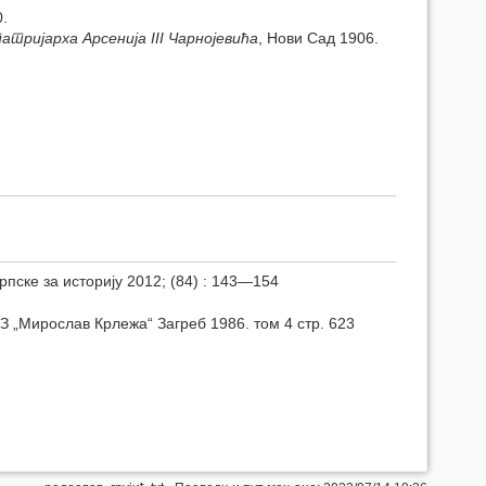
0.
тријарха Арсенија III Чарнојевића
, Нови Сад 1906.
рпске за историју 2012; (84) : 143—154
 „Мирослав Крлежа“ Загреб 1986. том 4 стр. 623