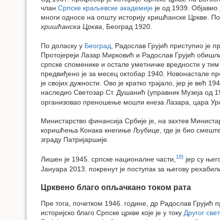
члан
Српске краљевске академије
је од 1939. Објавио 
многи односе на општу историју хришћанске Цркве. По
хришћанска Црква
, Београд 1920.
По доласку у
Београд
, Радослав Грујић приступио је 
Протојереји Лазар Мирковић и Радослав Грујић обишли
српске споменике и остале уметничке вредности у тим
предвиђено је за месец октобар 1940. Новонастале пр
је својих дужности. Ово је кратко трајало, јер је већ 
наследио Светозар Ст. Душанић (управник Музеја од 194
организовао преношење мошти кнеза Лазара, цара Ур
Министарство финансија Србије је, на захтев Министа
коришћења Конака кнегиње Љубице, где је био смештен
зграду Патријаршије.
18)
Лишен је 1945. српске националне части,
јер су њег
Јануара 2013. покренут је поступак за његову рехабили
Црквено благо опљачкано током рата
Пре тога, почетком 1946. године, др Радослав Грујић 
историјско благо Српске цркве које је у току
Другог свет