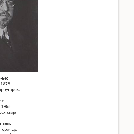
ење:
н 1878.
троугарска
рт:
ј 1955.
гославија
т као:
сторичар,