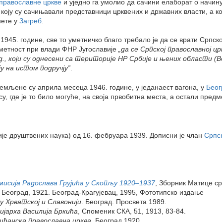
 православне цркве
и уједно га умолио да сачини елаборат о начин
оју су сачињавали представници црквених и државних власти, а кој
нете у
Загреб
.
45. године, све то уметничко благо требало је да се врати Српској
уметност при влади ФНР Југославије
„да се Српској православној ц
 који су однесени са територије НР Србије и њених области (Во
 на истом подручју”
.
емљене су априла месеца 1946. године, у једанаест вагона, у
Беог
 где је то било могуће, на своја првобитна места, а остали предм
је друштвених наука) од 16. фебруара 1939. Дописни је члан
Српс
исија Радослава Грујића у Скопљу 1920–1937
, Зборник Матице ср
, Београд, 1921. Београд-Крагујевац, 1995, Фототипско издање
у Хрватској и Славонији
. Београд. Просвета 1989.
јарха Василија Бркића
, Споменик СКА, 51, 1913, 83-84.
шћанска православна црква
, Београд 1920.