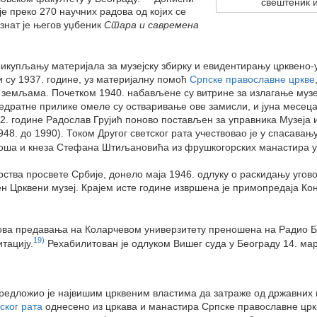
свештеник 
је преко 270 научних радова од којих се
знат је његов уџбеник
Стара и савремена
прикупљању материјала за музејску збирку и евидентирању црквено
 су 1937. године, уз материјалну помоћ
Српске православне цркве
 земљама. Почетком 1940. набављене су витрине за излагање музеј
едратне прилике омеле су остваривање ове замисли, и јуна месец
1942. године Радослав Грујић поново постављен за управника Музеја и
8. до 1990). Током Другог светског рата учествовао је у спасавању
оша и кнеза Стефана Штиљановића из фрушкогорских манастира у 
рства просвете Србије, донело маја 1946. одлуку о раскидању уго
 Црквени музеј. Крајем исте године извршена је примопредаја Кон
ова предавања на Коларчевом универзитету преношена на Радио Бе
19)
тацију.
Рехабилитован је одлуком Вишег суда у Београду 14. мар
предложио је највишим црквеним властима да затраже од државних 
ског рата
однесено из цркава и манастира Српске православне црк