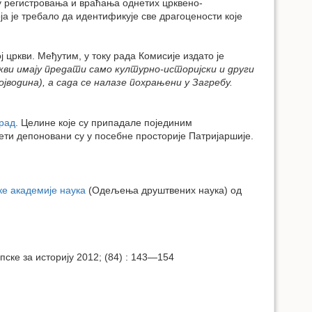
у регистровања и враћања однетих црквено-
а је требало да идентификује све драгоцености које
 цркви. Међутим, у току рада Комисије издато је
ркви имају предати само културно-историјски и други
јводина), а сада се налазе похрањени у Загребу.
рад
. Целине које су припадале појединим
ети депоновани су у посебне просторије Патријаршије.
ке академије наука
(Одељења друштвених наука) од
пске за историју 2012; (84) : 143—154