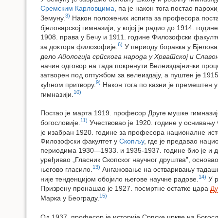
Сремским Карловцима
, па је након тога постао паро
3)
Земуну.
Након положених испита за професора поста
бјеловарској гимназији, у којој је радио до 1914. године
1908. права у Бечу и 1911. године Филозофски факулте
6)
за доктора филозофије.
У периоду боравка у Бјелова
дело
Апологија српскога народа у Хрватској и Славо
начин одговор на тада покренути Велеиздајнички проц
затворен под оптужбом за велеиздају, а пуштен је 1915.
9)
кућном притвору.
Након тога по казни је премештен у 
10)
гимназији.
Постао је марта 1919. професор Друге мушке гимназиј
11)
богословије.
Учествовао је 1920. године у оснивању
је изабран 1920. године за професора националне ист
Филозофски факултет у
Скопљу
, где је предавао нац
периодима 1930—1933. и 1935-1937. године био је и де
уређивао „Гласник Скопског научног друштва”, основао 
13)
његово гласило.
Ангажовање на остваривању тадаш
14)
није тенденцијом обојило његове научне радове.
У р
Призрену пронашао је 1927. посмртне остатке цара
Д
15)
Марка у Београду.
Од 1937. професор је историје Српске цркве на Богос