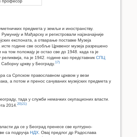
и професор
-уметничких предмета у земљи и иностранству.
, Румунију и Мађарску и регистровали најзначајније
ских експоната, а отварање поставке Музеја
а исте године све особље Црквеног музеја разрешено
 на том положају је остао све до 1948. када га је
 реликвија, па је 1942. године као представник
СПЦ
17)
Саборну цркву у Београду.
вора са Српском православном црквом у вези
ака, а потом и пренос сачуваних музејских предмета у
ограду, тада у служби немачких окупационих власти.
20)
21)
та 2014.
власти да се у Београд пренесе све културно-
ве са подручја
НДХ
. Овај предлог др Радослава