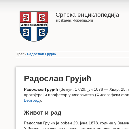
Српска енциклопедија
srpskaenciklopedija.org
Траг:
Радослав Грујић
•
Радослав Грујић
Радослав Грујић
(Земун, 17/29. јун 1878 — Хвар, 25. 
протојереј и професор универзитета (Филозофски фак
Београд
).
Живот и рад
Радослав Грујић је рођен 29. јуна 1878. године у Зему
У Земуну је завршио основну школу и реалну гимназију