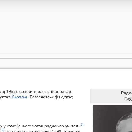
мај 1955), српски теолог и историчар,
Радо
ултет,
Скопље
, Богословски факултет,
Гру
1)
ну у коме је његов отац радио као учитељ.
2)
.
Богословију је завршио 1899. године у