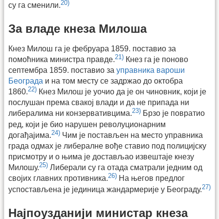
20)
су га сменили.
За владе кнеза Милоша
Кнез Милош га је фебруара 1859. поставио за
21)
помоћника министра правде.
Кнез га је поново
септембра 1859. поставио за
управника вароши
Београда
и на том месту се задржао до октобра
22)
1860.
Кнез Милош је уочио да је он чиновник, који је
послушан према свакој влади и да не припада ни
23)
либералима ни конзервативцима.
Брзо је повратио
ред, који је био нарушен револуционарним
24)
догађајима.
Чим је постављен на место управника
града одмах је либералне вође ставио под полицијску
присмотру и о њима је достављао извештаје кнезу
25)
Милошу.
Либерали су га отада сматрали једним од
26)
својих главних противника.
На његов предлог
27)
успостављена је јединица жандармерије у Београду.
Најпоузданији министар кнеза