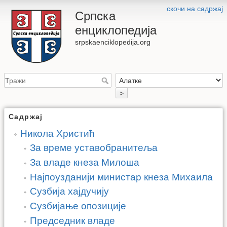
скочи на садржај
Српска
енциклопедија
srpskaenciklopedija.org
>
Садржај
Никола Христић
За време уставобранитеља
За владе кнеза Милоша
Најпоузданији министар кнеза Михаила
Сузбија хајдучију
Сузбијање опозиције
Председник владе