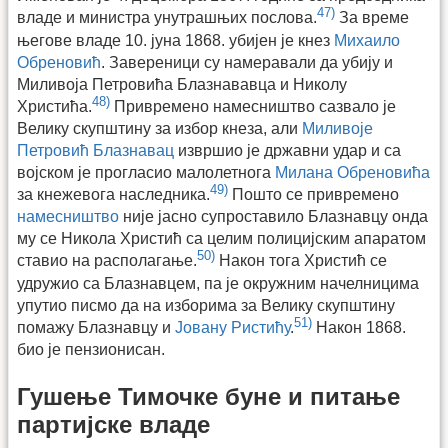
47)
владе и министра унутрашњих послова.
За време
његове владе 10. јуна 1868. убијен је кнез
Михаило
Обреновић
. Завереници су намеравали да убију и
Миливоја Петровића Блазнававца и Николу
48)
Христића.
Привремено намесништво сазвало је
Велику скупштину за избор кнеза, али
Миливоје
Петровић Блазнавац
извршио је државни удар и са
војском је прогласио малолетнога
Милана Обреновића
49)
за кнежевога наследника.
Пошто се привремено
намесништво
није јасно супроставило Блазнавцу онда
му се Никола Христић са целим полицијским апаратом
50)
ставио на располагање.
Након тога Христић се
удружио са Блазнавцем, па је окружним начелницима
упутио писмо да на изборима за Велику скупштину
51)
помажу Блазнавцу и
Јовану Ристићу
.
Након 1868.
био је пензионисан.
Гушење Тимочке буне и питање
партијске владе