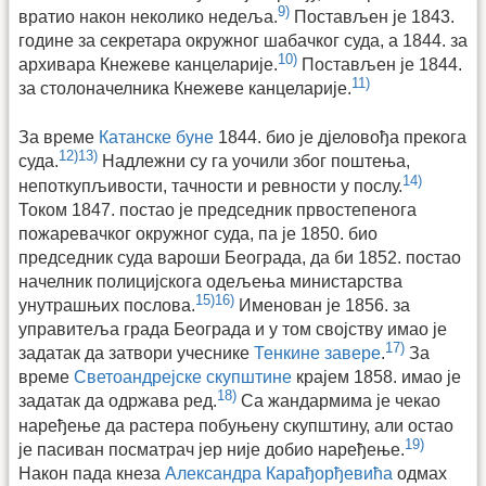
9)
вратио након неколико недеља.
Постављен је 1843.
године за секретара окружног шабачког суда, а 1844. за
10)
архивара Кнежеве канцеларије.
Постављен је 1844.
11)
за столоначелника Кнежеве канцеларије.
За време
Катанске буне
1844. био је дјеловођа прекога
12)
13)
суда.
Надлежни су га уочили због поштења,
14)
непоткупљивости, тачности и ревности у послу.
Током 1847. постао је председник првостепенога
пожаревачког окружног суда, па је 1850. био
председник суда вароши Београда, да би 1852. постао
начелник полицијскога одељења министарства
15)
16)
унутрашњих послова.
Именован је 1856. за
управитеља града Београда и у том својству имао је
17)
задатак да затвори учеснике
Тенкине завере
.
За
време
Светоандрејске скупштине
крајем 1858. имао је
18)
задатак да одржава ред.
Са жандармима је чекао
наређење да растера побуњену скупштину, али остао
19)
је пасиван посматрач јер није добио наређење.
Након пада кнеза
Александра Карађорђевића
одмах