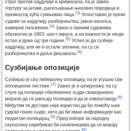
строг против хајдучије и криминала, па је завео
тортуру за јатаке, расељавање њихових породица и
33)
премештај кућа сумњивих лица.
Успоставио је преке
судове за хајдучију, разбојништва, јавна насиља,
34)
намерне паљевине.
Закон о преким судовима
обухватио је 1863. шест округа, а на важности је негде
35)
остао и дуже од три године.
Успео је да сузбије
хајдучију, али не и остале злочине, па су се
36)
разбојништва и даље дешавала.
Сузбијање опозиције
Сузбијао је сву либералну опозицију, па је угушио све
37)
опозиционе листове.
Завео је и шпијунажу, па су
слуге од полиције обележених људи свакодневно
38)
морали да се јављају полицији и да је извештавају.
Међутим те доставе није користио да би помоћу њих
судски гонио људе, него да би имао информације као
39)
педантан полицајац.
Пред изборе за народну
скупштину наређивао би начелницима да се морају
40)