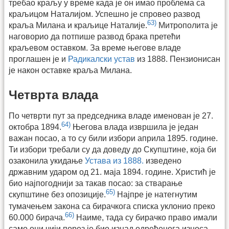
требао краљу у време када је он имао проблема са
краљицом Наталијом. Успешно је спровео развод
63)
краља Милана и краљице Наталије.
Митрополита је
наговорио да потпише развод брака претећи
краљевом оставком. За време његове владе
проглашен је и
Радикалски устав
из 1888. Пензионисан
је након оставке краља Милана.
Четврта влада
По четврти пут за председника владе именован је 27.
64)
октобра 1894.
Његова влада извршила је један
важан посао, а то су били избори априла 1895. године.
Ти избори требали су да доведу до Скупштине, која би
озаконила укидање
Устава из 1888.
изведено
државним ударом од 21. маја 1894. године. Христић је
био најпогоднији за такав посао: за стварање
65)
скупштине без опозиције.
Најпре је натегнутим
тумачењем закона са бирачкога списка уклонио преко
66)
60.000 бирача.
Наиме, тада су бирачко право имали
само они чији порез је био изнад одређенога износа.