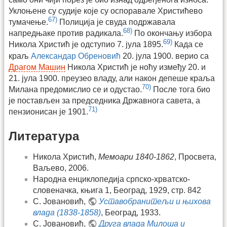
Уклоњене су судије које су оспоравале Христићево
67)
тумачење.
Полиција је свуда подржавала
68)
напредњаке против радикала.
По окончању избора
69)
Никола Христић је одступио 7. јула 1895.
Када се
краљ
Александар Обреновић
20. јула 1900. верио са
Драгом Машин
Никола Христић је ноћу између 20. и
21. јула 1900. преузео владу, али након депеше краља
70)
Милана предомислио се и одустао.
После тога био
је постављен за председника Државнога савета, а
71)
пензионисан је 1901.
Литература
Никола Христић,
Мемоари 1840-1862
, Просвета,
Ваљево, 2006.
Народна енциклопедија српско-хрватско-
словеначка, књига 1, Београд, 1929, стр. 842
С. Јовановић,
Уставобранитељи и њихова
влада (1838-1858)
, Београд, 1933.
С. Јовановић,
Друга влада Милоша и