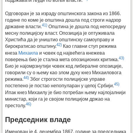
подржавати људи по вољи власти.
Одговоран је за израду општинскога закона из 1866.
године по коме је општина дошла под строги надзор
41)
државне власти.
Општина је дошла под непосредну
месну полицијску власт. Опозиција је оптуживала
Христића да је уништио општинску самоуправу и
42)
бирократисао општину.
Као главни ступ режима
кнеза
Михаила
и човек од највећега кнежева
43)
поверења био је стална мета опозиционих критика.
Био је најомрзнутији човек код либералне опозиције,
говорили су о њему као злом духу кнез Михаиловога
44)
режима.
Због строгости полицијске управе
45)
постепено је постао непопуларан у целој Србији.
Ипак кнез Михаилу је био потребан њему најлојалнији
министар, који га је својом полицијом држао на
46)
престолу.
Председник владе
Именован је 4. децембра 1867. године за председника