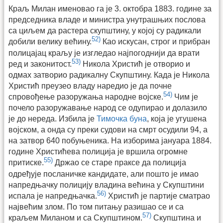
Краљ Милан именовао га је 3. октобра 1883. године за
председника владе и министра унутрашњих послова
са циљем да растера скупштину, у којој су радикали
52)
добили велику већину.
Као искусан, строг и прибран
полицајац краљу је изгледао најпогоднији да врати
53)
ред и законитост.
Никола Христић је отворио и
одмах затворио радикалну Скупштину. Када је Никола
Христић преузео владу наредио је да почне
54)
спровођење разоружања народне војске.
Чим је
почело разоружавање народ се одупирао и долазило
је до нереда. Избила је
Тимочка буна
, која је угушена
војском, а онда су преки судови на смрт осудили 94, а
на затвор 640 побуњеника. На изборима јануара 1884.
године Христићева полиција је вршила огромне
55)
притиске.
Држао се старе праксе да полиција
одређује посланичке кандидате, али пошто је имао
напредњачку полицију владина већина у Скупштини
56)
испала је напредњачка.
Христић је партије сматрао
највећим злом. По том питању разишао се и са
57)
краљем Миланом и са Скупштином.
Скупштина и