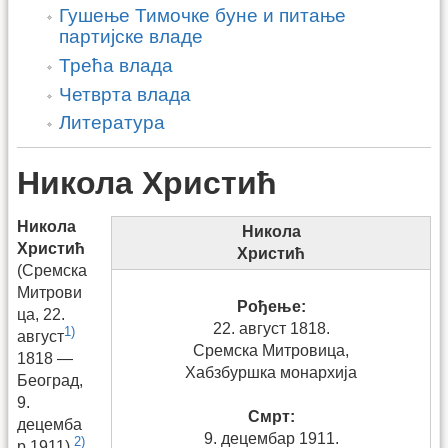
Гушење Тимочке буне и питање
партијске владе
Трећа влада
Четврта влада
Литература
Никола Христић
Никола
Никола
Христић
Христић
(Сремска
Митрови
Рођење:
ца, 22.
22. август 1818.
1)
август
Сремска Митровица,
1818 —
Хабзбуршка монархија
Београд,
9.
Смрт:
децемба
9. децембар 1911.
2)
р 1911),