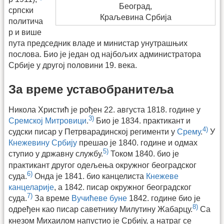
Београд,
српски
Краљевина Србија
политича
р и више
пута председник владе и министар унутрашњих
послова. Био је један од најбољих администратора
Србије у другој половини 19. века.
За време уставобранитеља
Никола Христић је рођен 22. августа 1818. године у
3)
Сремској Митровици
.
Био је 1834. практикант и
4)
судски писар у Петрварадинској регименти у
Срему
.
У
Кнежевину Србију
прешао је 1840. године и одмах
5)
ступио у државну службу.
Током 1840. био је
практикант другог одељења окружног београдског
6)
суда.
Онда је 1841. био канцелиста
Кнежеве
канцеларије
, а 1842. писар окружног београдског
7)
суда.
За време
Вучићеве буне
1842. године био је
8)
одређен као писар саветнику Милутину Жабарцу.
Са
кнезом Михаилом напустио је Србију, а натраг се