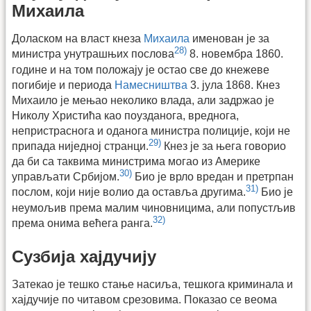
Михаила
Доласком на власт кнеза
Михаила
именован је за
28)
министра унутрашњих послова
8. новембра 1860.
године и на том положају је остао све до кнежеве
погибије и периода
Намесништва
3. јула 1868. Кнез
Михаило је мењао неколико влада, али задржао је
Николу Христића као поузданога, вреднога,
непристраснога и оданога министра полиције, који не
29)
припада ниједној странци.
Кнез је за њега говорио
да би са таквима министрима могао из Америке
30)
управљати Србијом.
Био је врло вредан и претрпан
31)
послом, који није волио да оставља другима.
Био је
неумољив према малим чиновницима, али попустљив
32)
према онима већега ранга.
Сузбија хајдучију
Затекао је тешко стање насиља, тешкога криминала и
хајдучије по читавом срезовима. Показао се веома