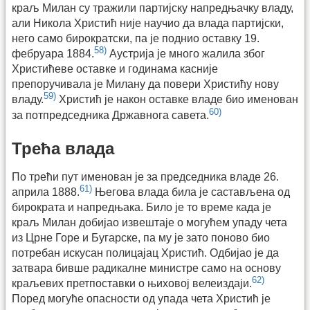
краљ Милан су тражили партијску напредњачку владу,
али Никола Христић није научио да влада партијски,
него само бирократски, па је поднио оставку 19.
58)
фебруара 1884.
Аустрија је много жалила због
Христићеве оставке и годинама касније
препоручивала је Милану да повери Христићу нову
59)
владу.
Христић је након оставке владе био именован
60)
за потпредседника Државнога савета.
Трећа влада
По трећи пут именован је за председника владе 26.
61)
априла 1888.
Његова влада била је састављена од
бирократа и напредњака. Било је то време када је
краљ Милан добијао извештаје о могућем упаду чета
из Црне Горе и Бугарске, па му је зато поново био
потребан искусан полицајац Христић. Одбијао је да
затвара бивше радикалне министре само на основу
62)
краљевих претпоставки о њиховој велеиздаји.
Поред могуће опасности од упада чета Христић је