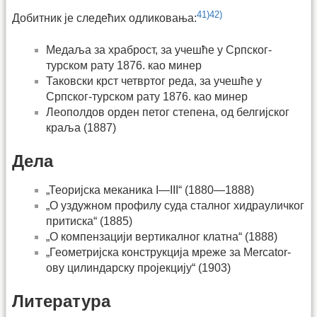
41)
42)
Добитник је следећих одликовања:
Медаља за храброст, за учешће у Српског-
турском рату 1876. као минер
Таковски крст четвртог реда, за учешће у
Српског-турском рату 1876. као минер
Леополдов орден петог степена, од белгијског
краља (1887)
Дела
„Теоријска меканика I—III“ (1880—1888)
„О уздужном профилу суда сталног хидрауличког
притиска“ (1885)
„О компензацији вертикалног клатна“ (1888)
„Геометријска конструкција мреже за Mercator-
ову цилиндарску пројекцију“ (1903)
Литература