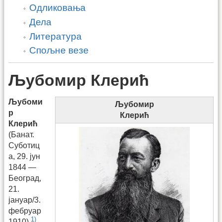
Одликовања
Дела
Литература
Спољне везе
Љубомир Клерић
Љубоми
Љубомир
р
Клерић
Клерић
(Банат.
Суботиц
а, 29. јун
1844 —
Београд,
21.
јануар/3.
фебруар
1)
1910),