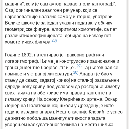
машини”, коју је сам аутор назвао „полипантограф”.
Овај оригиналан аналгони рачунар, који се
највероватније налазио само у интерној употреби
Велике школе је за један улазни податак, у облику
геометријске фигуре, алгоритмом хомотетије, са пет
различитих коефицијената, добијао на излазу пет
28)
хомотетичких фигура.
Године 1892. патентирао је тракориограф или
логаритмограф. Њиме је конструисао ирационалне и
29)
трансцендентне бројеве „π” и „е”.
Тај његов рад се
30)
помиње и у страној литератури.
Апарат је био у
стању да свакој задатој кривој на сталној раздаљини
одреди нову криву, под условом да растојање између
свих тачака на обе криве има правац тангенте на
излазну криву. На основу Клерићевих цртежа, Оскар
Лојнер на По­литехничкој школи у Дрездену је исте
године израдио апарат. Нешто касније Клерић је успео
да знатно побољша манипулативност апарата,
увођењем калкулативног точкића на место шиљка.