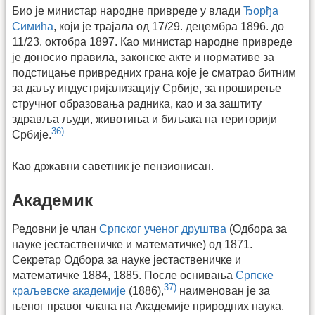
Био је министар народне привреде у влади
Ђорђа
Симића
, који је трајала од 17/29. децембра 1896. до
11/23. октобра 1897. Као министар народне привреде
је доносио правила, законске акте и нормативе за
подстицање привредних грана које је сматрао битним
за даљу индустријализацију Србије, за проширење
стручног образовања радника, као и за заштиту
здравља људи, животиња и биљака на територији
36)
Србије.
Као државни саветник је пензионисан.
Академик
Редовни је члан
Српског ученог друштва
(Одбора за
науке јестаственичке и математичке) од 1871.
Секретар Одбора за науке јестаственичке и
математичке 1884, 1885. После оснивања
Српске
37)
краљевске академије
(1886),
наименован је за
њеног правог члана на Академије природних наука,