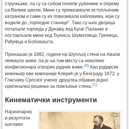
стручњаке, па су са собом понели уџбенике и опрему
са Велике школе. Мине су премазивали истопљеним
катраном и сами су их повезивали кабловима, који су
водили до „торпедне станице”. Тако су њих двојица
потапали торпеда у Дунаву, код Брзе Паланке и
постављали мине код Ђуниса, Шуматовца, Греевца,
Рађевца и Бобовишта.
Пронашао је 1882. године на Шупљој стени на Авали
лежиште живе, па је на том месту са неколико
20)
конфесионара отворио рудник живе.
Као рударски
инжењер ове компаније Клериh је у Београду 1872. у
Гласнику Српског ученог друштва објавио једно
21)
оригинално решење за ломљење стена.
Кинематички инструменти
Најзначајниј
и резултати
његових