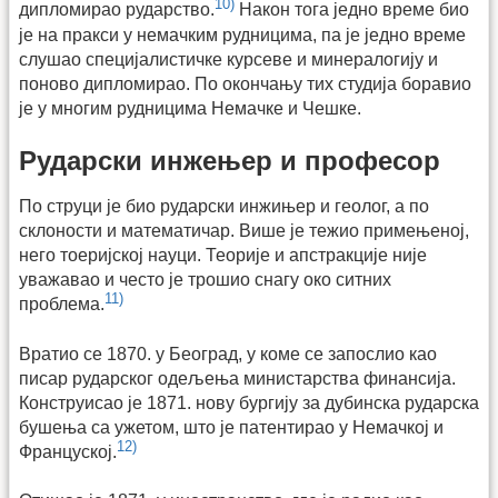
10)
дипломирао рударство.
Након тога једно време био
је на пракси у немачким рудницима, па је једно време
слушао специјалистичке курсеве и минералогију и
поново дипломирао. По окончању тих студија боравио
је у многим рудницима Немачке и Чешке.
Рударски инжењер и професор
По струци је био рударски инжињер и геолог, а по
склоности и математичар. Више је тежио примењеној,
него тоеријској науци. Теорије и апстракције није
уважавао и често је трошио снагу око ситних
11)
проблема.
Вратио се 1870. у Београд, у коме се запослио као
писар рударског одељења министарства финансија.
Конструисао је 1871. нову бургију за дубинска рударска
бушења са ужетом, што је патентирао у Немачкој и
12)
Француској.