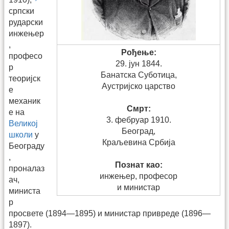
српски
рударски
инжењер
,
Рођење:
професо
29. јун 1844.
р
Банатска Суботица,
теоријск
Аустријско царство
е
механик
Смрт:
е на
3. фебруар 1910.
Великој
Београд,
школи
у
Краљевина Србија
Београду
,
Познат као:
проналаз
инжењер, професор
ач,
и министар
министа
р
просвете (1894—1895) и министар привреде (1896—
1897).