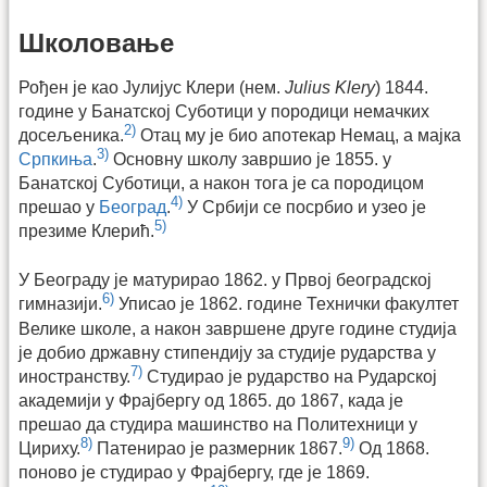
Школовање
Рођен је као Јулијус Клери (нем.
Julius Klery
) 1844.
године у Банатској Суботици у породици немачких
2)
досељеника.
Отац му је био апотекар Немац, а мајка
3)
Српкиња
.
Основну школу завршио је 1855. у
Банатској Суботици, а након тога је са породицом
4)
прешао у
Београд
.
У Србији се посрбио и узео је
5)
презиме Клерић.
У Београду је матурирао 1862. у Првој београдској
6)
гимназији.
Уписао је 1862. године Технички факултет
Велике школе, а након завршене друге године студија
је добио државну стипендију за студије рударства у
7)
иностранству.
Студирао је рударство на Рударској
академији у Фрајбергу од 1865. до 1867, када је
прешао да студира машинство на Политехници у
8)
9)
Цириху.
Патенирао је размерник 1867.
Од 1868.
поново је студирао у Фрајбергу, где је 1869.