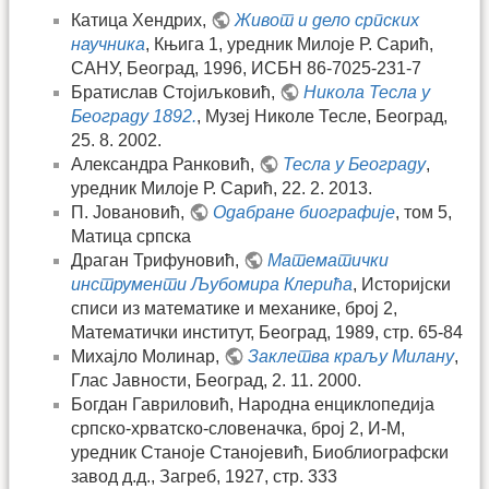
Катица Хендрих,
Живот и дело српских
научника
, Књига 1, уредник Милоје Р. Сарић,
САНУ, Београд, 1996, ИСБН 86-7025-231-7
Братислав Стојиљковић,
Никола Тесла у
Београду 1892.
, Музеј Николе Тесле, Београд,
25. 8. 2002.
Александра Ранковић,
Тесла у Београду
,
уредник Милоје Р. Сарић, 22. 2. 2013.
П. Јовановић,
Одабране биографије
, том 5,
Матица српска
Драган Трифуновић,
Математички
инструменти Љубомира Клерића
, Историјски
списи из математике и механике, број 2,
Математички институт, Београд, 1989, стр. 65-84
Михајло Молинар,
Заклетва краљу Милану
,
Глас Јавности, Београд, 2. 11. 2000.
Богдан Гавриловић, Народна енциклопедија
српско-хрватско-словеначка, број 2, И-М,
уредник Станоје Станојевић, Биоблиографски
завод д.д., Загреб, 1927, стр. 333