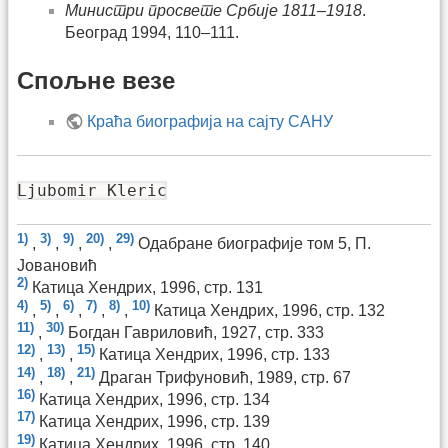
Министри просвете Србије 1811–1918
.
Београд 1994, 110–111.
Спољне везе
Краћа биографија на сајту САНУ
Ljubomir Kleric
1)
3)
9)
20)
29)
,
,
,
,
Одабране биографије том 5, П.
Јовановић
2)
Катица Хендрих, 1996, стр. 131
4)
5)
6)
7)
8)
10)
,
,
,
,
,
Катица Хендрих, 1996, стр. 132
11)
30)
,
Богдан Гавриловић, 1927, стр. 333
12)
13)
15)
,
,
Катица Хендрих, 1996, стр. 133
14)
18)
21)
,
,
Драган Трифуновић, 1989, стр. 67
16)
Катица Хендрих, 1996, стр. 134
17)
Катица Хендрих, 1996, стр. 139
19)
Катица Хендрих, 1996, стр. 140