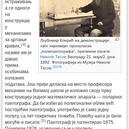
истраживањ
а се односе
на
конструкциј
у
механизама
за цртање
Љубомир Клерић на демонстрацији
24)
свог најновијег проналаска
кривих,
а
„полипантографа”, приликом посете
називе им је
Николе Тесле
Београду 21. маја/2. јуна
давао
1892. Фотографија из Музеја Николе
према
22)
23)
Тесле.
особинама
излазних
података. Још прије доласка на место професора
механике на Великој школи је изложио своју прву
конструкцију једног математичког апарата — поларног
пантографа. Да би избегао полигонални облик већ
постојећих пантографа, употребио је само једну
полугу, са пет покретних точкића. Помоћу њега је било
25)
могуће и писати.
Пантограф је патентирао 1875.
Почетком 1876. усавршио га је у погледу