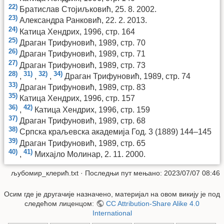
22)
Братислав Стојиљковић, 25. 8. 2002.
23)
Александра Ранковић, 22. 2. 2013.
24)
Катица Хендрих, 1996, стр. 164
25)
Драган Трифуновић, 1989, стр. 70
26)
Драган Трифуновић, 1989, стр. 71
27)
Драган Трифуновић, 1989, стр. 73
28)
31)
32)
34)
,
,
,
Драган Трифуновић, 1989, стр. 74
33)
Драган Трифуновић, 1989, стр. 83
35)
Катица Хендрих, 1996, стр. 157
36)
42)
,
Катица Хендрих, 1996, стр. 159
37)
Драган Трифуновић, 1989, стр. 68
38)
Српска краљевска академија Год. 3 (1889) 144–145
39)
Драган Трифуновић, 1989, стр. 65
40)
41)
,
Михајло Молинар, 2. 11. 2000.
љубомир_клерић.txt
· Последњи пут мењано: 2023/07/07 08:46
Осим где је другачије назначено, материјал на овом викију је под
следећом лиценцом:
CC Attribution-Share Alike 4.0
International