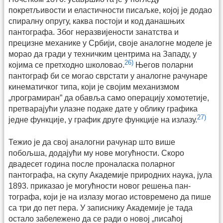
покретљивости и еластичности писаљке, којој је додао
спиралну опругу, каква постоји и код данашњих
пантографа. Због неразвијености занатства и
прецизне механике у Србији, своје аналогне моделе је
морао да гради у техничким центрима на Западу, у
26)
којима се претходно школовао.
Његов поларни
пантограф би се могао сврстати у аналогне рачунаре
кинематичког типа, који је својим механизмом
„програмиран” да обавља само операцију хомотетије,
претварајући улазне по­даке дате у облику графика
27)
једне функције, у график друге функције на излазу.
Тежио је да свој аналогни рачунар што више
побољша, додајући му нове могућности. Скоро
двадесет година после проналаска по­ларног
пантографа, на скупу Академије природних наука, јула
1893. приказао је могућности новог решења пан­
тографа, који је на излазу могао истовремено да пише
са три до пет пера. У записнику Академије је тада
остало забележено да се ради о новој „писаћој