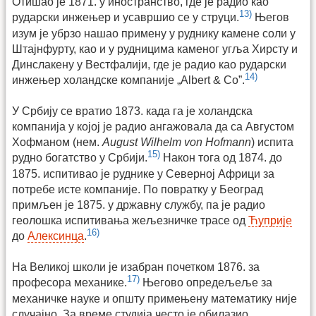
Отишао је 1871. у иностранство, где је радио као
13)
рударски инжењер и усавршио се у струци.
Његов
изум је убрзо нашао примену у руднику камене соли у
Штајнфурту, као и у рудницима каменог угља Хирсту и
Динслакену у Вест­фалији, где је радио као рударски
14)
инжењер холандске компаније „Albert & Со”.
У Србију се вратио 1873. када га је холандска
компанија у којој је радио ангажовала да са Августом
Хофманом (нем.
August Wilhelm von Hofmann
) испита
15)
рудно богатство у Србији.
Након тога од 1874. до
1875. испитивао је руднике у Северној Африци за
потребе исте компаније. По повратку у Београд
примљен је 1875. у државну службу, па је радио
геолошка испитивања жељезничке трасе од
Ћуприје
16)
до
Алексинца
.
На Великој школи је изабран почетком 1876. за
17)
професора механике.
Његово опредељеље за
механичке науке и општу примењену математику није
случајно. За време студија често је обилазио