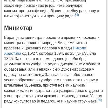
апарат није израђен.
У Српској краљевској
академији приказивао је још неке рачунаре
кинематоре, за које није објавио посебну расправу о
34)
њиховој конструкцији и принципу рада.
Министар
Биран је за министра просвете и црквених послова и
министра народне привреде. Био је министар
просвете и црквених послова у влади
Николе
Христића
од 15/27. oктобра 1894. дo 25. јуна/7. јула
1895. За ово кратко време, донео је већи број
докумената за увођење реда и дисциплине у области
образовања, али и епархијских духовних судова у
односу на статисткчку. Залагао се за побољшање
услова образовања увођењем правила за писање и
штампање уџбеника, приступ новим научним
сазнањима из иностранства и усавршавање студената
у иностранству путем државног стипендирања. У свом
35)
раду консултовао је педагошке и научне стручњаке.