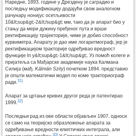
Наредне, 1893. године у Дрездену је саградио и
последњу модификацију додајући свом аналогном
рачунару нонијус осетљивости
10&lt;sup&gt;-2&lt;/sup&gt; мм, тако да је апарат био у
стању да мери дужину пређеног пута и врши
ректификацију трајекторије, чиме је добио способност
курвиметра. Апарату је дао име логаритмограф, јер је
ректификацијом тракторије одређивао вредност
функције lп у&lt;sup&gt;-1&lt;/sup&gt;. Уз помоћ колеге и
пријатеља са Мађарске академије наука Калмана
Силија (мађ.
Kálmán Szily
) почетком 1894. представио
је општи математички модел по коме тракториограф
31)
ради.
Апарат за цртање кривих другог реда је патентирао
32)
1899.
Последњи рад из ове области објављен 1907. односи
се само на теоријско образложење апарата за
одређивање вредности елиптичких интеграла, али
33)