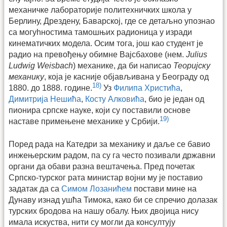
механичке лабора­торије политехничких школа у
Берлину, Дрездену, Баварској, где се детаљно упоз­нао
са могуhностима тамошњих радионица у изради
кинематичких модела. Осим тога, још као студент је
радио на превођењу обимне Вајсбахове (нем.
Julius
Ludwig Weisbach
) механике, да би написао
Теоријску
механику
, која је касније објављивана у Београду од
18)
1880. до 1888. године.
Уз
Филипа Христића
,
Димитрија Нешића
,
Косту Алковића
, био је један од
пионира српске науке, који су поставили основе
19)
наставе примењене механике у Србији.
Поред рада на Катедри за механику и даље се бавио
инжењерским радом, па су га често позивали државни
органи да обави разна вештачења. Пред почетак
Српско-турског рата министар војни му је поставио
задатак да са
Симом Лозанићем
постави мине на
Дунаву изнад ушћа Тимока, како би се спречио долазак
турских бродова на нашу обалу. Њих двојица нису
имала искуства, нити су могли да консултују