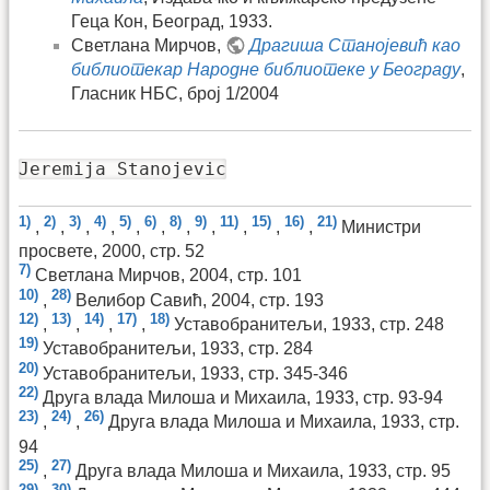
Геца Кон, Београд, 1933.
Светлана Мирчов,
Драгиша Станојевић као
библиотекар Народне библиотеке у Београду
,
Гласник НБС, број 1/2004
Jeremija Stanojevic
1)
2)
3)
4)
5)
6)
8)
9)
11)
15)
16)
21)
,
,
,
,
,
,
,
,
,
,
,
Министри
просвете, 2000, стр. 52
7)
Светлана Мирчов, 2004, стр. 101
10)
28)
,
Велибор Савић, 2004, стр. 193
12)
13)
14)
17)
18)
,
,
,
,
Уставобранитељи, 1933, стр. 248
19)
Уставобранитељи, 1933, стр. 284
20)
Уставобранитељи, 1933, стр. 345-346
22)
Друга влада Милоша и Михаила, 1933, стр. 93-94
23)
24)
26)
,
,
Друга влада Милоша и Михаила, 1933, стр.
94
25)
27)
,
Друга влада Милоша и Михаила, 1933, стр. 95
29)
30)