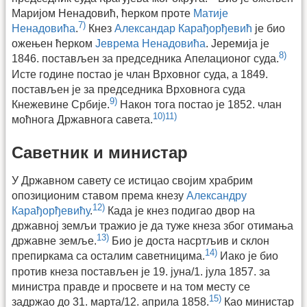
Маријом Ненадовић, ћерком проте
Матије
7)
Ненадовића
.
Кнез
Александар Карађорђевић
је био
ожењен ћерком
Јеврема Ненадовића
. Јеремија је
8)
1846. постављен за председника Апелационог суда.
Исте године постао је члан Врховног суда, а 1849.
постављен је за председника Врховнога суда
9)
Кнежевине Србије.
Након тога постао је 1852. члан
10)
11)
моћнога Државнога савета.
Саветник и министар
У Државном савету се истицао својим храбрим
опозиционим ставом према кнезу
Александру
12)
Карађорђевићу
.
Када је кнез подигао двор на
државној земљи тражио је да туже кнеза због отимања
13)
државне земље.
Био је доста насртљив и склон
14)
препиркама са осталим саветницима.
Иако је био
против кнеза постављен је 19. јуна/1. јула 1857. за
министра правде и просвете и на том месту се
15)
задржао до 31. марта/12. априла 1858.
Као министар