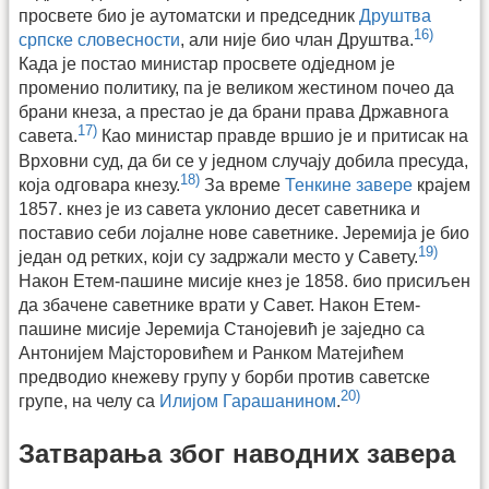
просвете био је аутоматски и председник
Друштва
16)
српске словесности
, али није био члан Друштва.
Када је постао министар просвете одједном је
променио политику, па је великом жестином почео да
брани кнеза, а престао је да брани права Државнога
17)
савета.
Као министар правде вршио је и притисак на
Врховни суд, да би се у једном случају добила пресуда,
18)
која одговара кнезу.
За време
Тенкине завере
крајем
1857. кнез је из савета уклонио десет саветника и
поставио себи лојалне нове саветнике. Јеремија је био
19)
један од ретких, који су задржали место у Савету.
Након Етем-пашине мисије кнез је 1858. био присиљен
да збачене саветнике врати у Савет. Након Етем-
пашине мисије Јеремија Станојевић је заједно са
Антонијем Мајсторовићем и Ранком Матејићем
предводио кнежеву групу у борби против саветске
20)
групе, на челу са
Илијом Гарашанином
.
Затварања због наводних завера