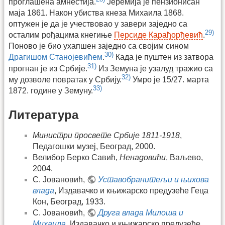
проглашена амнестија.
Јеремија је пензионисан
маја 1861. Након убиства кнеза Михаила 1868.
оптужен је да је учествовао у завери заједно са
29)
осталим рођацима кнегиње
Персиде Карађорђевић
.
Поново је био ухапшен заједно са својим сином
30)
Драгишом Станојевићем
.
Када је пуштен из затвора
31)
прогнан је из Србије.
Из Земуна је узалуд тражио са
32)
му дозволе повратак у Србију.
Умро је 15/27. марта
33)
1872. године у Земуну.
Литература
Министри просвете Србије 1811-1918
,
Педагошки музеј, Београд, 2000.
Велибор Берко Савић,
Ненадовићи
, Ваљево,
2004.
С. Јовановић,
Уставобранитељи и њихова
влада
, Издавачко и књижарско предузеће Геца
Кон, Београд, 1933.
С. Јовановић,
Друга влада Милоша и
Михаила
, Издавачко и књижарско предузеће