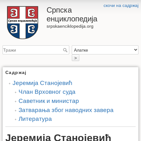
скочи на садржај
Српска
енциклопедија
srpskaenciklopedija.org
>
Садржај
Јеремија Станојевић
Члан Врховног суда
Саветник и министар
Затварања због наводних завера
Литература
Јеремија Станојевић