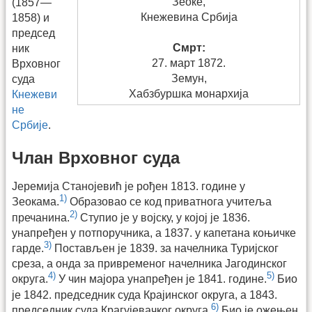
Зеоке,
(1857—
Кнежевина Србија
1858) и
председ
Смрт:
ник
27. март 1872.
Врховног
Земун,
суда
Хабзбуршка монархија
Кнежеви
не
Србије
.
Члан Врховног суда
Јеремија Станојевић је рођен 1813. године у
1)
Зеокама.
Образовао се код приватнога учитеља
2)
пречанина.
Ступио је у војску, у којој је 1836.
унапређен у потпоручника, а 1837. у капетана коњичке
3)
гарде.
Постављен је 1839. за начелника Туријског
среза, а онда за привременог начелника Јагодинског
4)
5)
округа.
У чин мајора унапређен је 1841. године.
Био
је 1842. председник суда Крајинског округа, а 1843.
6)
председник суда Крагујевачког округа.
Био је ожењен