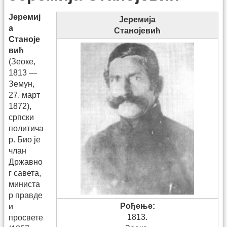
Јеремиј
Јеремија
а
Станојевић
Станоје
вић
(Зеоке,
1813 —
Земун,
27. март
1872),
српски
политича
р. Био је
члан
Државно
г савета,
министа
р правде
Рођење:
и
1813.
просвете