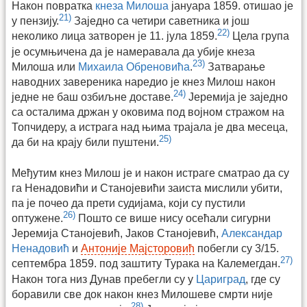
Након повратка
кнеза Милоша
јануара 1859. отишао је
21)
у пензију.
Заједно са четири саветника и још
22)
неколико лица затворен је 11. јула 1859.
Цела група
је осумњичена да је намеравала да убије кнеза
23)
Милоша или
Михаила Обреновића
.
Затварање
наводних завереника наредио је кнез Милош након
24)
једне не баш озбиљне доставе.
Јеремија је заједно
са осталима држан у оковима под војном стражом на
Топчидеру, а истрага над њима трајала је два месеца,
25)
да би на крају били пуштени.
Међутим кнез Милош је и након истраге сматрао да су
га Ненадовићи и Станојевићи заиста мислили убити,
па је почео да прети судијама, који су пустили
26)
оптужене.
Пошто се више нису осећали сигурни
Јеремија Станојевић, Јаков Станојевић,
Александар
Ненадовић
и
Антоније Мајсторовић
побегли су 3/15.
27)
септембра 1859. под заштиту Турака на Калемегдан.
Након тога низ Дунав пребегли су у
Цариград
, где су
боравили све док након кнез Милошеве смрти није
28)