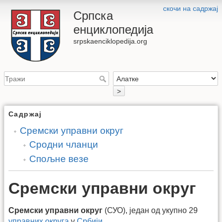
скочи на садржај
Српска
енциклопедија
srpskaenciklopedija.org
>
Садржај
Сремски управни округ
Сродни чланци
Спољне везе
Сремски управни округ
Сремски управни округ
(СУО), један од укупно 29
управних округа
у
Србији
.