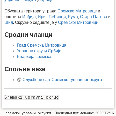
Обухвата територију града
Сремске Митровице
и
општина
Инђија
,
Ириг
,
Пећинци
,
Рума
,
Стара Пазова
и
Шид
. Окружно седиште је у
Сремској Митровици
.
Сродни чланци
Град Сремска Митровица
Управни окрузи Србије
Епархија сремска
Спољне везе
Службени сајт Сремског управног округа
Sremski upravni okrug
сремски_управни_округ.txt
· Последњи пут мењано: 2020/12/16