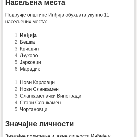
Насељена места
Подручје општине Инђија обухвата укупно 11
насељених места:
Инђија
Бешка
Крчедин
Љуково
Јарковци
Марадик
Нови Карловци
Нови Сланкамен
Сланкаменачки Виногради
Стари Сланкамен
Чортановци
Значајне личности
Значајне политичке и јавне личности Инђије у