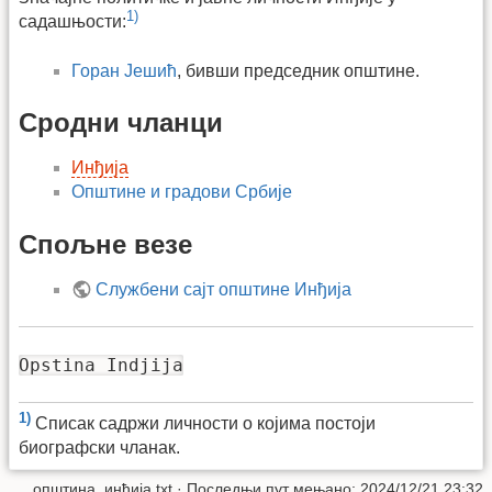
1)
садашњости:
Горан Јешић
, бивши председник општине.
Сродни чланци
Инђија
Општине и градови Србије
Спољне везе
Службени сајт општине Инђија
Opstina Indjija
1)
Списак садржи личности о којима постоји
биографски чланак.
општина_инђија.txt
· Последњи пут мењано: 2024/12/21 23:32