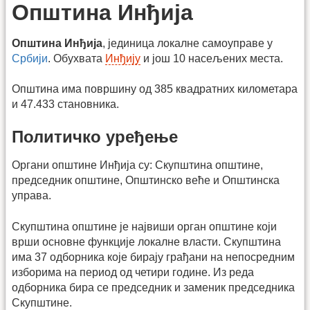
Општина Инђија
Општина Инђија
, јединица локалне самоуправе у
Србији
. Обухвата
Инђију
и још 10 насељених места.
Општина има површину од 385 квадратних километара
и 47.433 становника.
Политичко уређење
Органи општине Инђија су: Скупштина општине,
председник општине, Општинско веће и Општинска
управа.
Скупштина општине је највиши орган општине који
врши основне функције локалне власти. Скупштина
има 37 одборника које бирају грађани на непосредним
изборима на период од четири године. Из реда
одборника бира се председник и заменик председника
Скупштине.