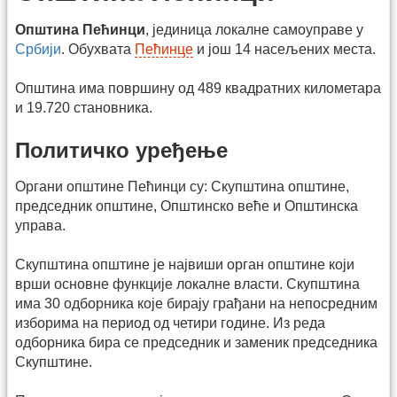
Општина Пећинци
, јединица локалне самоуправе у
Србији
. Обухвата
Пећинце
и још 14 насељених места.
Општина има површину од 489 квадратних километара
и 19.720 становника.
Политичко уређење
Органи општине Пећинци су: Скупштина општине,
председник општине, Општинско веће и Општинска
управа.
Скупштина општине је највиши орган општине који
врши основне функције локалне власти. Скупштина
има 30 одборника које бирају грађани на непосредним
изборима на период од четири године. Из реда
одборника бира се председник и заменик председника
Скупштине.