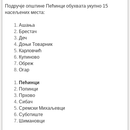
Подручје општине Пећинци обухвата укупно 15
насељених места:
Ашања
Брестач
Деч
Доњи Товарник
Карловчић
Купиново
Обреж
Огар
Пећинци
Попинци
Прхово
Сибач
Сремски Михаљевци
Суботиште
Шимановци