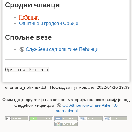
Сродни чланци
Пећинци
Општине и градови Србије
Спољне везе
Службени сајт општине Пећинци
Opstina Pecinci
општина_пећинци.txt
· Последњи пут мењано: 2022/04/16 19:39
Осим где је другачије назначено, материјал на овом викију је под
следећом лиценцом:
CC Attribution-Share Alike 4.0
International