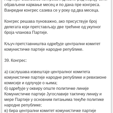
објављени најмање месец и по дана пре конгреса.
Ванредни конгрес сазива се у року од два месеца.
Конгрес решава пуноважно, ако присуствује број
делегата који претстављају две трећине од укупног
броја чланова Партије.
Кључ претставништва одређује централни комитет
комунистичке партије народне републике.
39. Конгрес:
а) саслушава извештаје централног комитета
комунистичке партије народне републике и ревизионе
комисије и одлучује о њима;
б) одређује у оквиру опште политичке линије
Комунистичке партије Југославије тактичку линију и
мере Партије у основним питањима текуће политике
народне републике;
в) бира централни комитет комунистичке партије