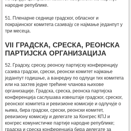
народне републике.
51. Пленарне седнице градског, обласног и
покрајинског комитета сазивају се најмање једанпут у
три месеца.
VII ГРАДСКА, СРЕСКА, РЕОНСКА
ПАРТИЈСКА ОРГАНИЗАЦИЈА
52. Градску, среску, реонску партијску конференцију
сазива градски, срески, реонски комитет најмање
једанпут годишње, а ванредну по одлуци тих комитета
или на захтев једне трећине чланова њихове
организације. Градска, среска, реонска партијска
конференција саслушава извештаје градског, среског,
реонског комитета и ревизионе комисије и одлучује о
њима, бира градски, срески, реонски комитет,
ревизиону комисију и делегате за Конгрес КПЈ и
конгрес комунистичке партије народне републике;
градска и среска конференција бира делегате за