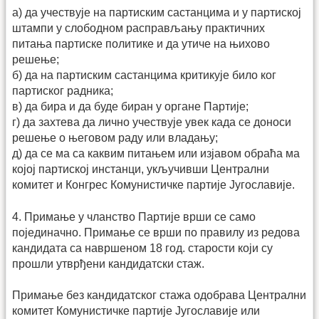
а) да учествује на партиским састанцима и у партиској
штампи у слободном расправљању практичних
питања партиске политике и да утиче на њихово
решење;
б) да на партиским састанцима критикује било ког
партиског радника;
в) да бира и да буде биран у органе Партије;
г) да захтева да лично учествује увек када се доноси
решење о његовом раду или владању;
д) да се ма са каквим питањем или изјавом обраћа ма
којој партиској инстанци, укључивши Централни
комитет и Конгрес Комунистичке партије Југославије.
4. Примање у чланство Партије врши се само
појединачно. Примање се врши по правилу из редова
кандидата са навршеном 18 год. старости који су
прошли утврђени кандидатски стаж.
Примање без кандидатског стажа одобрава Централни
комитет Комунистичке партије Југославије или