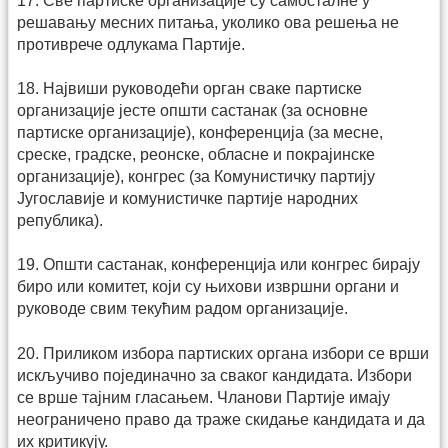
17. Све партиске организације су самосталне у
решавању месних питања, уколико ова решења не
противрече одлукама Партије.
18. Највиши руководећи орган сваке партиске
организације јесте општи састанак (за основне
партиске организације), конференција (за месне,
среске, градске, реонске, обласне и покрајинске
организације), конгрес (за Комунистичку партију
Југославије и комунистичке партије народних
република).
19. Општи састанак, конференција или конгрес бирају
биро или комитет, који су њихови извршни органи и
руководе свим текућим радом организације.
20. Приликом избора партиских органа избори се врши
искључиво појединачно за сваког кандидата. Избори
се врше тајним гласањем. Чланови Партије имају
неограничено право да траже скидање кандидата и да
их критикују.