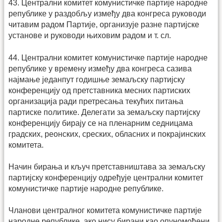
43. Централни комитет комунистичке партије народне
републике у раздобљу између два конгреса руководи
читавим радом Партије, организује разне партијске
установе и руководи њиховим радом и т. сл.
44. Централни комитет комунистичке партије народне
републике у времену између два конгреса сазива
најмање једанпут годишње земаљску партијску
конференцију од претставника месних партиских
организација ради претресања текућих питања
партиске политике. Делегати за земаљску партијску
конференцију бирају се на пленарним седницама
градских, реонских, среских, обласних и покрајинских
комитета.
Начин бирања и кључ претставништава за земаљску
партијску конференцију одређује централни комитет
комунистичке партије народне републике.
Чланови централног комитета комунистичке партије
народне републике, ако нису бирани као опуномоћени