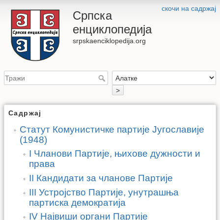
скочи на садржај
Српска
енциклопедија
srpskaenciklopedija.org
>
Садржај
Статут Комунистичке партије Југославије
(1948)
I Чланови Партије, њихове дужности и
права
II Кандидати за чланове Партије
III Устројство Партије, унутрашња
партиска демократија
IV Највиши органи Партије