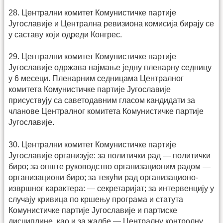
28. Централни комитет Комунистичке партије
Југославије и Централна ревизиона комисија бирају се
у саставу који одреди Конгрес.
29. Централни комитет Комунистичке партије
Југославије одржава најмање једну пленарну седницу
у 6 месеци. Пленарним седницама Централног
комитета Комунистичке партије Југославије
присуствују са саветодавним гласом кандидати за
чланове Централног комитета Комунистичке партије
Југославије.
30. Централни комитет Комунистичке партије
Југославије организује: за политички рад — политички
биро; за опште руководство организационим радом —
организациони биро; за текући рад организационо-
извршног карактера: — секретаријат; за интервенцију у
случају кривица по кршењу програма и статута
Комунистичке партије Југославије и партиске
дисциплине, као и за жалбе — Централну контролну