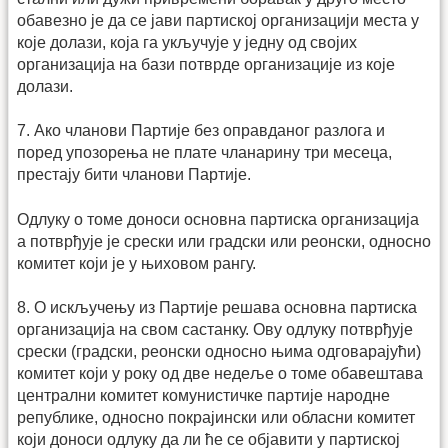
обавезно је да се јави партиској организацији места у
које долази, која га укључује у једну од својих
организација на бази потврде организације из које
долази.
7. Ако чланови Партије без оправданог разлога и
поред упозорења не плате чланарину три месеца,
престају бити чланови Партије.
Одлуку о томе доноси основна партиска организација
а потврђује је срески или градски или реонски, односно
комитет који је у њиховом рангу.
8. О искључењу из Партије решава основна партиска
организација на свом састанку. Ову одлуку потврђује
срески (градски, реонски односно њима одговарајући)
комитет који у року од две недеље о томе обавештава
централни комитет комунистичке партије народне
републике, односно покрајински или обласни комитет
који доноси одлуку да ли ће се објавити у партиској