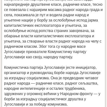
најнапредније друштвене класе, радничке класе, тесно
се повезала с најширим масама радног народа града и
села, показивала је пут и водила радни народ и
угњетене нације у борбу за ослобођење испод јарма
капиталистичких експлоататора и угњетача, за
ослобођење испод ропства страних завојевача, за
обарање власти капиталистичких експлоататора и
угњетача, за стварање власти радног народа на челу с
радничком класом. Због тога су народне масе
Југославије прихватиле Комунистичку партију
Југославије као своју, народну партију.
Комунистичка партија Југославије јесте иницијатор,
организатор и руководилац борбе народа Југославије
за изградњу социјализма. Она је предводник читавог
радног народа — радничке класе, радног сељаштва,
народне интелигенције и осталих трудбеника,
здружених у огромној већини у Народном фронту — у
борби за изградњу социјалистичког друштва у
Југославији и за победу комунизма.