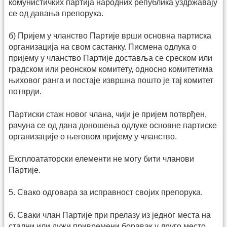
комунистичких партија народних република уздржавају
се од давања препорука.
б) Пријем у чланство Партије врши основна партиска
организација на свом састанку. Писмена одлука о
пријему у чланство Партије доставља се среском или
градском или реонском комитету, односно комитетима
њиховог ранга и постаје извршна пошто је тај комитет
потврди.
Партиски стаж новог члана, чији је пријем потврђен,
рачуна се од дана доношења одлуке основне партиске
организације о његовом пријему у чланство.
Експлоататорски елементи не могу бити чланови
Партије.
5. Свако одговара за исправност својих препорука.
6. Сваки члан Партије при прелазу из једног места на
стални или дужи привремени боравак у друго место