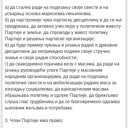
а) да стално ради на подизању своје свести и на
усвајању основа марксизма-лењинизма;
б) да најстрожије чува партиску дисциплину и да се ње
придржава, да активно учествује у политичком животу
Партије и земље, да спроводи у живот политику
Партије и решења партиске организације;
в) да буде пример чувања и јачања радне и државне
дисциплине да непрекидно подиже своје стручно
знање и своје радне способности;
г) да свакодневно појачава везу с масама, да ради на
јачању руководеће улоге Партије у масовним
народним организацијама, да ради на подизању
политичке свести и на мобилизацији радних маса за
изградњу социјализма, да ванпартиским масама
објашњава политику и одлуке Партије, да брижљиво
слуша глас трудбеника и да се благовремено одазива
њиховим жељама и потребама.
3. Члан Партије има право: