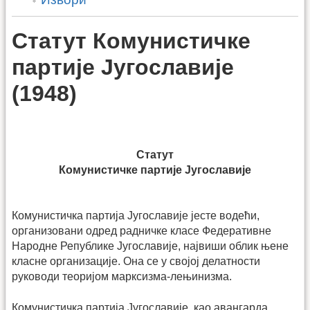
Статут Комунистичке
партије Југославије
(1948)
Статут
Комунистичке партије Југославије
Комунистичка партија Југославије јесте водећи,
организовани одред радничке класе Федеративне
Народне Републике Југославије, највиши облик њене
класне организације. Она се у својој делатности
руководи теоријом марксизма-лењинизма.
Комунистичка партија Југославије, као авангарда