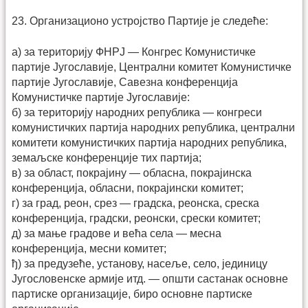
23. Организационо устројство Партије је следеће:
а) за територију ФНРЈ — Конгрес Комунистичке
партије Југославије, Централни комитет Комунистичке
партије Југославије, Савезна конференција
Комунистичке партије Југославије:
б) за територију народних република — конгреси
комунистичких партија народних република, централни
комитети комунистичких партија народних република,
земаљске конференције тих партија;
в) за област, покрајину — обласна, покрајинска
конференција, обласни, покрајински комитет;
г) за град, реон, срез — градска, реонска, среска
конференција, градски, реонски, срески комитет;
д) за мање градове и већа села — месна
конференција, месни комитет;
ђ) за предузеће, установу, насеље, село, јединицу
Југословенске армије итд. — општи састанак основне
партиске организације, биро основне партиске