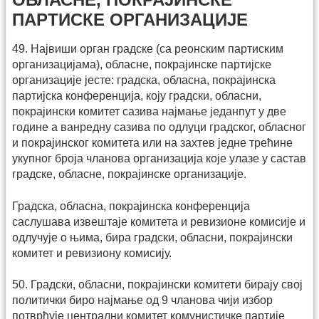
ПАРТИСКЕ ОРГАНИЗАЦИЈЕ
49. Највиши орган градске (са реонским партиским
организацијама), обласне, покрајинске партијске
организације јесте: градска, обласна, покрајинска
партијска конференција, коју градски, обласни,
покрајински комитет сазива најмање једанпут у две
године а ванредну сазива по одлуци градског, обласног
и покрајинског комитета или на захтев једне трећине
укупног броја чланова организација које улазе у састав
градске, обласне, покрајинске организације.
Градска, обласна, покрајинска конференција
саслушава извештаје комитета и ревизионе комисије и
одлучује о њима, бира градски, обласни, покрајински
комитет и ревизиону комисију.
50. Градски, обласни, покрајински комитети бирају свој
политички биро најмање од 9 чланова чији избор
потврђује централни комитет комунистичке партије