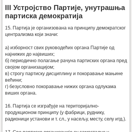
III Устројство Партије, унутрашња
партиска демократија
15. Партија је организована на принципу демократског
централизма који значи:
а) изборност свих руководећих органа Партије од
најнижих до највиших;
б) периодично полагање рачуна партиских органа пред
својом организацијом;
в) строгу партиску дисциплину и покоравање мањине
већини;
г) безусловно покоравање нижих органа одлукама
виших органа.
16. Партија се изграђује на територијално-
продукционом принципу (у фабрици, руднику,
радионици установи и т. сл., у насељу, месту, селу итд.).