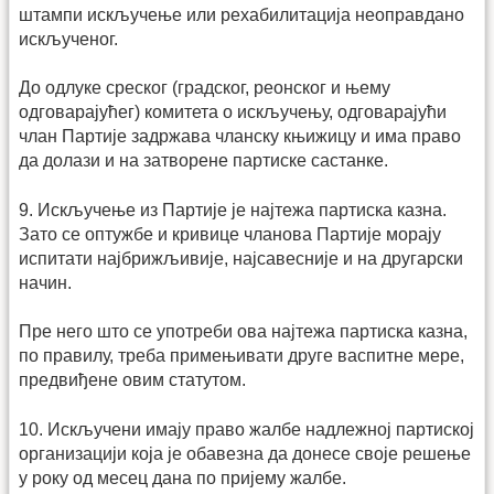
штампи искључење или рехабилитација неоправдано
искљученог.
До одлуке среског (градског, реонског и њему
одговарајућег) комитета о искључењу, одговарајући
члан Партије задржава чланску књижицу и има право
да долази и на затворене партиске састанке.
9. Искључење из Партије је најтежа партиска казна.
Зато се оптужбе и кривице чланова Партије морају
испитати најбрижљивије, најсавесније и на другарски
начин.
Пре него што се употреби ова најтежа партиска казна,
по правилу, треба примењивати друге васпитне мере,
предвиђене овим статутом.
10. Искључени имају право жалбе надлежној партиској
организацији која је обавезна да донесе своје решење
у року од месец дана по пријему жалбе.