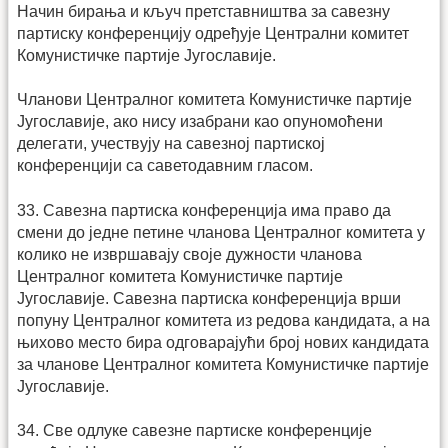
Начин бирања и кључ претставништва за савезну
партиску конференцију одређује Централни комитет
Комунистичке партије Југославије.
Чланови Централног комитета Комунистичке партије
Југославије, ако нису изабрани као опуномоћени
делегати, учествују на савезној партиској
конференцији са саветодавним гласом.
33. Савезна партиска конференција има право да
смени до једне петине чланова Централног комитета у
колико не извршавају своје дужности чланова
Централног комитета Комунистичке партије
Југославије. Савезна партиска конференција врши
попуну Централног комитета из редова кандидата, а на
њихово место бира одговарајући број нових кандидата
за чланове Централног комитета Комунистичке партије
Југославије.
34. Све одлуке савезне партиске конференције