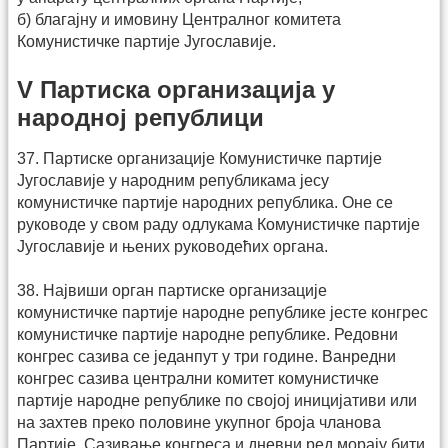
б) благајну и имовину Централног комитета
Комунистичке партије Југославије.
V Партиска организација у
народној републици
37. Партиске организације Комунистичке партије
Југославије у народним републикама јесу
комунистичке партије народних република. Оне се
руководе у свом раду одлукама Комунистичке партије
Југославије и њених руководећих органа.
38. Највиши орган партиске организације
комунистичке партије народне републике јесте конгрес
комунистичке партије народне републике. Редовни
конгрес сазива се једанпут у три године. Ванредни
конгрес сазива централни комитет комунистичке
партије народне републике по својој иницијативи или
на захтев преко половине укупног броја чланова
Партије. Сазивање конгреса и дневни ред морају бити