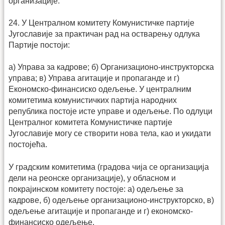
организације.
24. У Централном комитету Комунистичке партије
Југославије за практичан рад на остварењу одлука
Партије постоји:
а) Управа за кадрове; б) Организационо-инструкторска
управа; в) Управа агитације и пропаганде и г)
Економско-финансиско одељење. У централним
комитетима комунистичких партија народних
република постоје исте управе и одељење. По одлуци
Централног комитета Комунистичке партије
Југославије могу се створити нова тела, као и укидати
постојећа.
У градским комитетима (градова чија се организација
дели на реонске организације), у обласном и
покрајинском комитету постоје: а) одељење за
кадрове, б) одељење организационо-инструкторско, в)
одељење агитације и пропаганде и г) економско-
финансиско одељење.