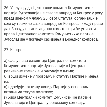
26. У случају да Централни комитет Комунистичке
партије Југославије не сазове ванредни Конгрес у року
предвиђеном у члану 25. овог Статута, организације
које су тражиле сазив ванредног Конгреса, имају право
да образују организациони комитет који ће уживати
права Централног комитета Комунистичке партије
Југославије у погледу сазивања ванредног конгреса.
27. Конгрес:
а) саслушава извештаје Централног комитета
Комунистичке партије Југославије и Централне
ревизионе комисије и одлучује о њима;
б) врши измене у програму и статуту Партије и мења
их;
в) одређује тактичку линију Партије у основним
питањима текуће политике;
г) бира Централни комитет Комунистичке партије
Југославије и Централну ревизиону комисију.