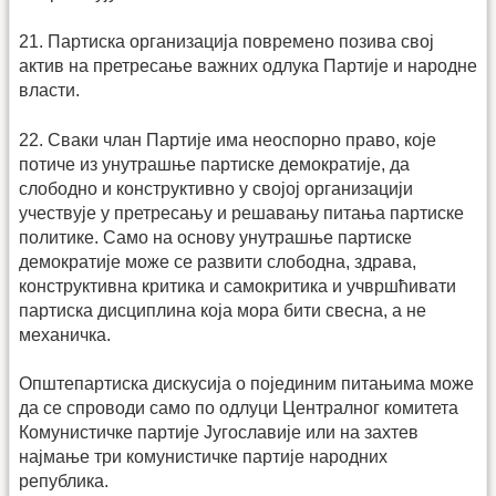
21. Партиска организација повремено позива свој
актив на претресање важних одлука Партије и народне
власти.
22. Сваки члан Партије има неоспорно право, које
потиче из унутрашње партиске демократије, да
слободно и конструктивно у својој организацији
учествује у претресању и решавању питања партиске
политике. Само на основу унутрашње партиске
демократије може се развити слободна, здрава,
конструктивна критика и самокритика и учвршћивати
партиска дисциплина која мора бити свесна, а не
механичка.
Општепартиска дискусија о појединим питањима може
да се спроводи само по одлуци Централног комитета
Комунистичке партије Југославије или на захтев
најмање три комунистичке партије народних
република.