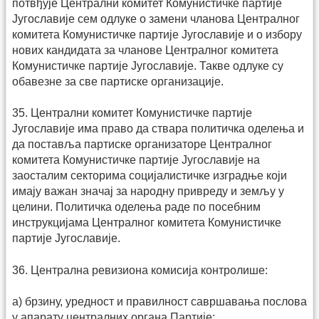
потвђује Централни комитет Комунистичке партије
Југославије сем одлуке о замени чланова Централног
комитета Комунистичке партије Југославије и о избору
нових кандидата за чланове Централног комитета
Комунистичке партије Југославије. Такве одлуке су
обавезне за све партиске организације.
35. Централни комитет Комунистичке партије
Југославије има право да ствара политичка оделења и
да поставља партиске организаторе Централног
комитета Комунистичке партије Југославије на
заосталим секторима социјалистичке изградње који
имају важан значај за народну привреду и земљу у
целини. Политичка оделења раде по посебним
инструкцијама Централног комитета Комунистичке
партије Југославије.
36. Централна ревизиона комисија контролише:
а) брзину, уредност и правилност савршавања послова
у апарату централних органа Партије;