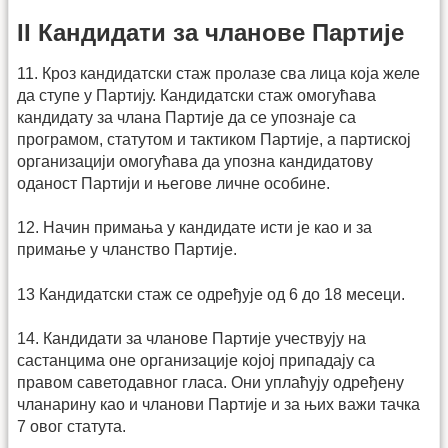
II Кандидати за чланове Партије
11. Кроз кандидатски стаж пролазе сва лица која желе
да ступе у Партију. Кандидатски стаж омогућава
кандидату за члана Партије да се упознаје са
програмом, статутом и тактиком Партије, а партиској
организацији омогућава да упозна кандидатову
оданост Партији и његове личне особине.
12. Начин примања у кандидате исти је као и за
примање у чланство Партије.
13 Кандидатски стаж се одређује од 6 до 18 месеци.
14. Кандидати за чланове Партије учествују на
састанцима оне организације којој припадају са
правом саветодавног гласа. Они уплаћују одређену
чланарину као и чланови Партије и за њих важи тачка
7 овог статута.