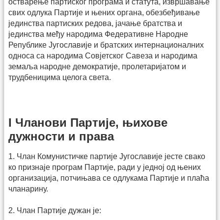
остварење партиског програма и статута, извршавање
свих одлука Партије и њених органа, обезбеђивање
јединства партиских редова, јачање братства и
јединства међу народима Федеративне Народне
Републике Југославије и братских интернационалних
односа са народима Совјетског Савеза и народима
земаља народне демократије, пролетаријатом и
трудбеницима целога света.
I Чланови Партије, њихове
дужности и права
1. Члан Комунистичке партије Југославије јесте свако
ко признаје програм Партије, ради у једној од њених
организација, потчињава се одлукама Партије и плаћа
чланарину.
2. Члан Партије дужан је: