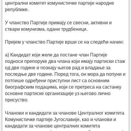
централни комитет комунистичке партије народне
републике.
У чланство Партије примају се свесни, активни и
ствари комунизма, одани трудбеници.
Пријем у чланство Партије врши се на следећи начин:
а) Кандидат који жели да постане члан Партије
подноси препоруке два члана који имају партиски стаж
од две године и познају његов рад и владање за
последње две године. Поред тога, он мора да попуни и
потпише одређени приступни лист са основним
биографским подацима, који се претреса на састанку
основне партиске организације уз његово лично
присуство.
Чланови и кандидати за чланове Централног комитета
Комунистичке партије Југославије, као и чланови и
кандидати за чланове централних комитета