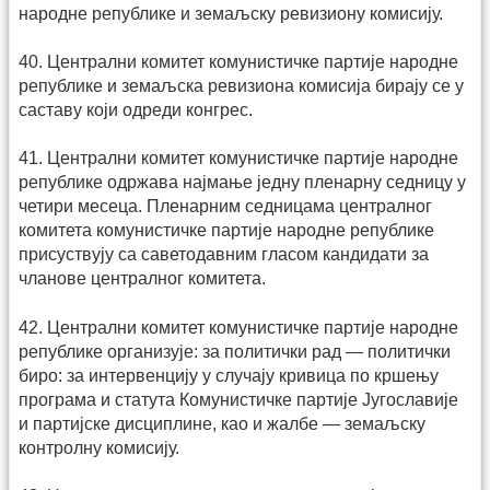
народне републике и земаљску ревизиону комисију.
40. Централни комитет комунистичке партије народне
републике и земаљска ревизиона комисија бирају се у
саставу који одреди конгрес.
41. Централни комитет комунистичке партије народне
републике одржава најмање једну пленарну седницу у
четири месеца. Пленарним седницама централног
комитета комунистичке партије народне републике
присуствују са саветодавним гласом кандидати за
чланове централног комитета.
42. Централни комитет комунистичке партије народне
републике организује: за политички рад — политички
биро: за интервенцију у случају кривица по кршењу
програма и статута Комунистичке партије Југославије
и партијске дисциплине, као и жалбе — земаљску
контролну комисију.