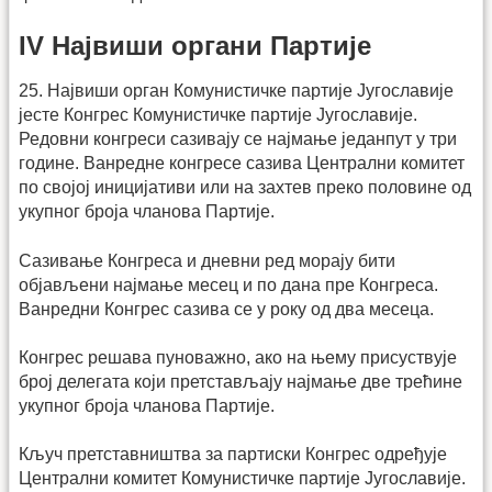
IV Највиши органи Партије
25. Највиши орган Комунистичке партије Југославије
јесте Конгрес Комунистичке партије Југославије.
Редовни конгреси сазивају се најмање једанпут у три
године. Ванредне конгресе сазива Централни комитет
по својој иницијативи или на захтев преко половине од
укупног броја чланова Партије.
Сазивање Конгреса и дневни ред морају бити
објављени најмање месец и по дана пре Конгреса.
Ванредни Конгрес сазива се у року од два месеца.
Конгрес решава пуноважно, ако на њему присуствује
број делегата који претстављају најмање две трећине
укупног броја чланова Партије.
Кључ претставништва за партиски Конгрес одређује
Централни комитет Комунистичке партије Југославије.