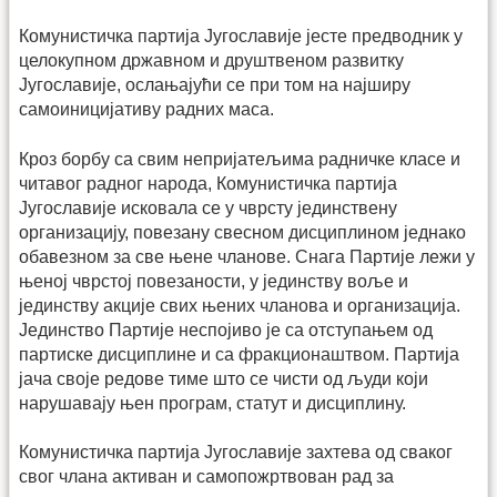
Комунистичка партија Југославије јесте предводник у
целокупном државном и друштвеном развитку
Југославије, ослањајући се при том на најширу
самоиницијативу радних маса.
Кроз борбу са свим непријатељима радничке класе и
читавог радног народа, Комунистичка партија
Југославије исковала се у чврсту јединствену
организацију, повезану свесном дисциплином једнако
обавезном за све њене чланове. Снага Партије лежи у
њеној чврстој повезаности, у јединству воље и
јединству акције свих њених чланова и организација.
Јединство Партије неспојиво је са отступањем од
партиске дисциплине и са фракционаштвом. Партија
јача своје редове тиме што се чисти од људи који
нарушавају њен програм, статут и дисциплину.
Комунистичка партија Југославије захтева од сваког
свог члана активан и самопожртвован рад за