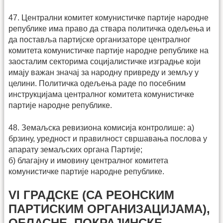
47. Централни комитет комунистичке партије народне
републике има право да ствара политичка одељења и
да поставља партијске организаторе централног
комитета комунистичке партије народне републике на
заосталим секторима социјалистичке изградње који
имају важан значај за народну привреду и земљу у
целини. Политичка одељења раде по посебним
инструкцијама централног комитета комунистичке
партије народне републике.
48. Земаљска ревизиона комисија контролише: а)
брзину, уредност и правилност свршавања послова у
апарату земаљских органа Партије;
б) благајну и имовину централног комитета
комунистичке партије народне републике.
VI ГРАДСКЕ (СА РЕОНСКИМ
ПАРТИСКИМ ОРГАНИЗАЦИЈАМА),
ОБЛАСНЕ, ПОКРАЈИНСКЕ