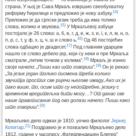
страна. У њој је Сава Мркаљ извршио свеобухватну
14)
реформу ћирилице и предложио је нову азбуку.
Преложио је да српски језик треба да има толико
15)
слова, колико и звукова.
У Мркаљевој азбуци
постојало је 26 слова: а, б, в, г, д, е, ж, з, и, ï, к, л, м, н, о,
16)
п, р, с, т, у, ф, х, ц, ч, ш и слово ь.
Од 46 постојећих
17)
слова одбацио је двадесет.
Под главним ударцем
нашло се слово дебело јер, који су неки и пре Мркаља
18)
сматрали „петим точком у колима”.
Мркаљ је изнео
19)
своје начело:
„Пиши као што говориш”
.
Он је рекао:
„За језик један толико писмена треба колико
звучитја простих све ријечи његове имаду..Ако их је
пако више, то, осим што су непотребне, језику с
временом вредитељна бити могу…? От данас све
наше правописание под ово долази начело: Пиши како
20)
што говориш”
.
Мркаљево дело одмах је 1810. уочио филолог
Јернеј
21)
Копитар
.
Поздравио је и похвалио Мркаљево дело
1812. године у часопису „Фатерлендишен Блетер”