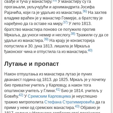
35)
свађе и туча у манастиру.
У манастиру су га
прогањали, укључујући и архимандрита Јосифа
36)
Рајачића, који га је удаљио из манастира.
На захтев
владике враћен је у манастир Гомирје, а братству је
37)
наређено да га оставе на миру.
У лето 1813.
братство манастира поново се потужило против
38)
Мркаља, да уноси немир и неслогу.
Тражили су да се
39)
удаљи из манастира.
На крају је конзисторија
попустила и 30. јуна 1813. лишила је Мркаља
40)
ђаконског чина и отпустила га из манастира.
Лутање и пропаст
Након отпуштања из манастира лутао је пуних
дванаест година од 1813. до 1825. Мркаљ је у почетку
био приватни учитељ у Карловцу, а након тога
41)
општински учитељ у Глини.
Био је 1814. учитељ у
42)
Бовићу.
У
Сремским Карловцима
је неуспешно
тражио митрополита
Стефана Стратимировића
да га
43)
прими у неки од сремских манастира.
Објавио је