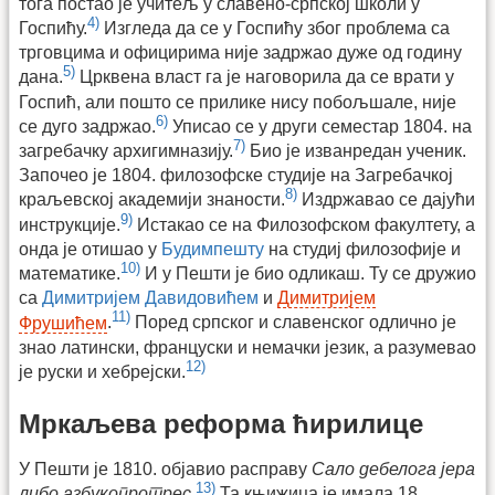
тога постао је учитељ у славено-српској школи у
4)
Госпићу.
Изгледа да се у Госпићу због проблема са
трговцима и официрима није задржао дуже од годину
5)
дана.
Црквена власт га је наговорила да се врати у
Госпић, али пошто се прилике нису побољшале, није
6)
се дуго задржао.
Уписао се у други семестар 1804. на
7)
загребачку архигимназију.
Био је изванредан ученик.
Започео је 1804. филозофске студије на Загребачкој
8)
краљевској академији знаности.
Издржавао се дајући
9)
инструкције.
Истакао се на Филозофском факултету, а
онда је отишао у
Будимпешту
на студиј филозофије и
10)
математике.
И у Пешти је био одликаш. Ту се дружио
са
Димитријем Давидовићем
и
Димитријем
11)
Фрушићем
.
Поред српског и славенског одлично је
знао латински, француски и немачки језик, а разумевао
12)
је руски и хебрејски.
Мркаљева реформа ћирилице
У Пешти је 1810. објавио расправу
Сало дебелога јера
13)
либо азбукопротрес
.
Та књижица је имала 18