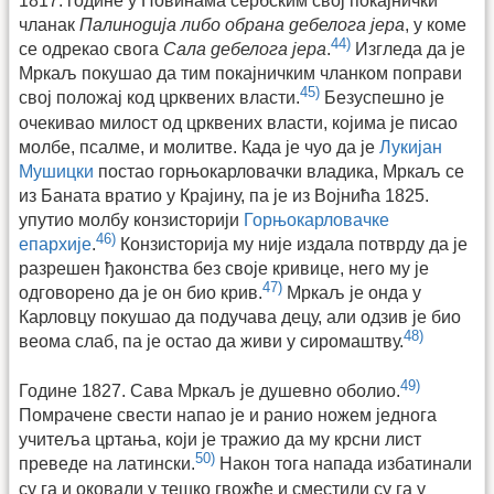
1817. године у Новинама сербским свој покајнички
чланак
Палинодија либо обрана дебелога јера
, у коме
44)
се одрекао свога
Сала дебелога јера
.
Изгледа да је
Мркаљ покушао да тим покајничким чланком поправи
45)
свој положај код црквених власти.
Безуспешно је
очекивао милост од црквених власти, којима је писао
молбе, псалме, и молитве. Када је чуо да је
Лукијан
Мушицки
постао горњокарловачки владика, Мркаљ се
из Баната вратио у Крајину, па је из Војнића 1825.
упутио молбу конзисторији
Горњокарловачке
46)
епархије
.
Конзисторија му није издала потврду да је
разрешен ђаконства без своје кривице, него му је
47)
одговорено да је он био крив.
Мркаљ је онда у
Карловцу покушао да подучава децу, али одзив је био
48)
веома слаб, па је остао да живи у сиромаштву.
49)
Године 1827. Сава Мркаљ је душевно оболио.
Помрачене свести напао је и ранио ножем једнога
учитеља цртања, који је тражио да му крсни лист
50)
преведе на латински.
Након тога напада избатинали
су га и оковали у тешко гвожђе и сместили су га у