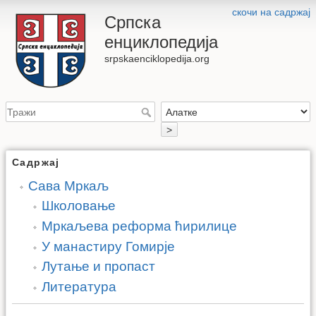
скочи на садржај
Српска
енциклопедија
srpskaenciklopedija.org
>
Садржај
Сава Мркаљ
Школовање
Мркаљева реформа ћирилице
У манастиру Гомирје
Лутање и пропаст
Литература