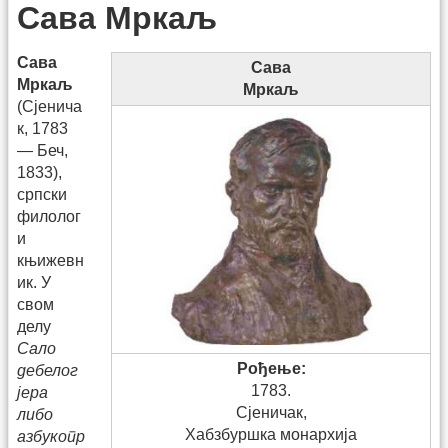
Сава Мркаљ
Сава
Сава
Мркаљ
Мркаљ
(Сјенича
к, 1783
— Беч,
1833),
српски
филолог
и
књижевн
ик. У
свом
делу
Сало
Рођење:
дебелог
1783.
јера
Сјеничак,
либо
Хабзбуршка монархија
азбукопр