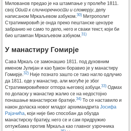
Милованов предао је на штампање у пролеће 1811.
свој
Опит к сличноречности и сломерју
, делу
30)
написаном Мркаљевом азбуком.
Митрополит
Стратимировић је онда преко пештанске цензуре
забранио не само то дело, него и сваки текст, који би
31)
био штампан Мркаљевом азбуком.
У манастиру Гомирје
Сава Мркаљ се замонашио 1811. под духовним
именом Јулијан и као ђакон боравио је у манастиру
32)
Гомирје.
Није познато зашто се тако нагло одлучио
да 1811. оде у манастир, али могуће је због
33)
Стратимировићевог отпора његовој азбуци.
Одмах
по доласку у манастир жалио се на недостојно
34)
понашање манастирске братије.
То се наставило и
након доласка новог младог архимандрита
Јосифа
Рајачића
, који није био способан да обузда
манастирску братију, него се и сам придружио
оптужбама против Мркаља као главног узрочника