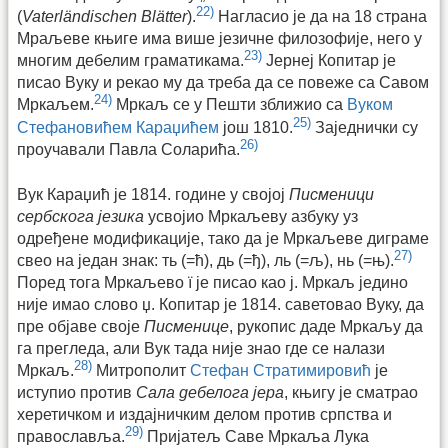
22)
(
Vaterländischen Blätter
).
Нагласио је да на 18 страна
Мраљеве књиге има више језичне филозофије, него у
23)
многим дебелим граматикама.
Јернеј Копитар је
писао Вуку и рекао му да треба да се повеже са Савом
24)
Мркаљем.
Мркаљ се у Пешти зближио са
Вуком
25)
Стефановићем Караџићем
још 1810.
Заједнички су
26)
проучавали Павла Соларића.
Вук Караџић је 1814. године у својој
Писменици
сербскога језика
усвојио Мркаљеву азбуку уз
одређене модификације, тако да је Мркаљеве диграме
27)
свео на један знак: ть (=ћ), дь (=ђ), ль (=љ), нь (=њ).
Поред тога Мркаљево ï је писао као ј. Мркаљ једино
није имао слово џ. Копитар је 1814. саветовао Вуку, да
пре објаве своје
Писменице
, рукопис даде Мркаљу да
га прегледа, али Вук тада није знао где се налази
28)
Мркаљ.
Митрополит
Стефан Стратимировић
је
иступио против
Сала дебелога јера
, књигу је сматрао
херетичком и издајничким делом против српства и
29)
православља.
Пријатељ Саве Мркаља Лука