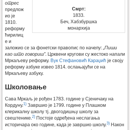
отрес
Смрт:
предлож
1833.
ио је
Беч, Хабзбуршка
1810.
монархија
реформу
ћирилиц
е и
заложио се за фонетски правопис по начелу:
„Пиши
као што говориш”
. Црквени кругови су жестоко напали
Мркаљеву реформу.
Вук Стефановић Караџић
је своју
реформу азбуке извео 1814. ослањајући се на
Мркаљеву азбуку.
Школовање
Сава Мркаљ је рођен 1783. године у Сјеничаку на
1)
Кордуну.
Завршио је 1799. године у Плашком
клерикалну школу тј. двогодишњу школу за
2)
свештенике.
Постоје одређена неслагања
3)
историчара око године, када је завршио школу.
Након