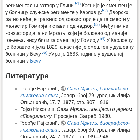
51)
региментални затвор у Глини.
Касније је смештен је
52)
у болницу слуњске регименте у Карловцу.
Дворско
ратно веће је тражило од конзисторије да га смести у
53)
манастир Гомирје и стави под надзор.
Међутим ни
конзисторија, а ни Мркаљ, који је боловао од маније
54)
гоњења, нису били за смештај у Гомирју.
У Карловцу
је боравио и јула 1829, а касније је смештен у душевну
55)
болници у Бечу.
Умро је 1833. године у душевној
болници у
Бечу
.
Литература
Ђорђе Рајковић,
Сава Мркаљ, биографско-
књижевна слика
, Јавор, број 29, уредник Илија
Огњановић, 17. 7. 1877, стр. 907—916
Гојко Николиш,
Сава Мркаљ, повијест о једном
страдалнику
, Просвјета, Загреб, 1980.
Ђорђе Рајковић,
Сава Мркаљ, биографско-
књижевна слика
, Јавор, број 30, уредник Илија
Огњановић, 24. 7. 1877, стр. 939—946