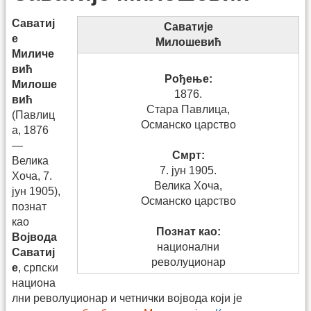
Саватиј
Саватије
е
Милошевић
Миличе
вић
Рођење:
Милоше
1876.
вић
Стара Павлица,
(Павлиц
Османско царство
а, 1876
—
Смрт:
Велика
7. јун 1905.
Хоча, 7.
Велика Хоча,
јун 1905),
Османско царство
познат
као
Познат као:
Војвода
национални
Саватиј
револуционар
е
, српски
национа
лни револуционар и четнички војвода који је