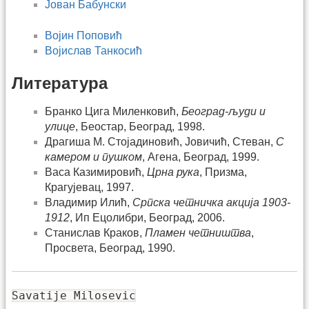
Јован Бабунски
Војин Поповић
Војислав Танкосић
Литература
Бранко Цига Миленковић,
Београд-људи и
улице
, Беостар, Београд, 1998.
Драгиша М. Стојадиновић, Јовичић, Стеван,
С
камером и пушком
, Агена, Београд, 1999.
Васа Казимировић,
Црна рука
, Призма,
Крагујевац, 1997.
Владимир Илић,
Српска четничка акција 1903-
1912
, Ип Ецолибри, Београд, 2006.
Станислав Краков,
Пламен четништва
,
Просвета, Београд, 1990.
Savatije Milosevic