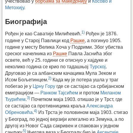
учествовао у
борбама за Македонију
и
Косово и
Метохију
.
Биографија
1)
Рођен је као Саватије Милићевић.
Рођен је 1876.
године у Старој Павлици код
Рашке
, а погинуо 1905.
године у месту Велика Хоча у Подрими. Због убиства
среског начелника из
Рашке
Павла Јаснића због
освете, већ у 25. години се отиснуо у хајдуке и
неколико година се крио по тадашњој
Турској
.
Друговао је са албанским качацима Мула Зеком и
2)
Исом Бољетинцем.
Када му је потера ушла у траг
побегао је у
Црну Гору
где се састајао са србијанском
емиграцијом —
Ранком Тајсићем
и протом
Миланом
3)
Ђурићем
.
Почетком маја 1903. отишао је у Трст, где
се састајао са противницима краља
Александра
4)
Обреновића
.
Из Трста је половином маја 1903. стигао
у Београд, по једној верзији илегално из Земуна, а по
другој из Новог Сада сакривен и спакован у једном
5)
сандуку.
Његова веза у Београду био је
Аксентије