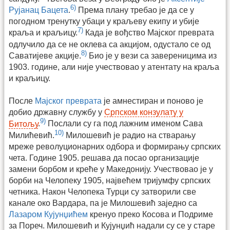
6)
Рујанац Бацета
.
Према плану требао је да се у
погодном тренутку убаци у краљеву екипу и убије
7)
краља и краљицу.
Када је вођство Мајског преврата
одлучило да се не оклева са акцијом, одустало се од
8)
Саватијеве акције.
Био је у вези са завереницима из
1903. године, али није учествовао у атентату на краља
и краљицу.
После
Мајског преврата
је амнестиран и поново је
добио државну службу у
Српском конзулату у
9)
Битољу
.
Послали су га под лажним именом Сава
10)
Милићевић.
Милошевић је радио на стварању
мреже револуционарних одбора и формирању српских
чета. Године 1905. решава да посао организације
замени борбом и креће у Македонију. Учествовао је у
борби на Челопеку 1905, највећем тријумфу српских
четника. Након Челопека Турци су затворили све
канале око Вардара, па је Милошевић заједно са
Лазаром Кујунџићем
кренуо преко Косова и Подриме
за Пореч. Милошевић и Кујунџић надали су се у старе