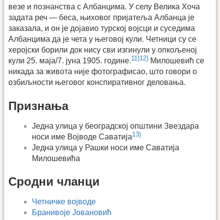
везе и познанства с Албанцима. У селу Велика Хоча
задата реч — беса, њиховог пријатеља Албанца је
заказала, и он је дојавио турској војсци и суседима
Албанцима да је чета у његовој кули. Четници су се
херојски борили док нису сви изгинули у опкољеној
11)
12)
кули 25. маја/7. јуна 1905. године.
Милошевић се
никада за живота није фотографисао, што говори о
озбиљности његовог конспиративног деловања.
Признања
Једна улица у београдској општини Звездара
13)
носи име Војводе Саватија
Једна улица у Рашки носи име Саватија
Милошевића
Сродни чланци
Четничке војводе
Бранивоје Јовановић