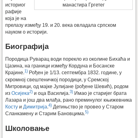
историог
манастира Гргетег
рафије
која је на
прелазу између 19. и 20. века овладала српском
науком о историји.
Биографија
Породица Руварац води порекло из околине Бихаћа и
Цазина, на граници између Кордуна и Босанске
1)
Крајине.
Рођен је 1/13. септембра 1832. године, у
скромној свештеничкој породици, у Сремској
Митровици, од мајке Јулијане (рођене Шевић), родом
2)
3)
из
Осијека
и оца Василија.
Имао је старијег брата
Лазара и још два млађа, рано преминулог књижевника
4)
Косту
и
Димитрија
.
Детињство је провео у Старом
5)
Сланкамену и Старим Бановцима.
Школовање