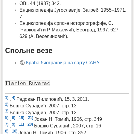
ÖBL 44 (1987) 342.
Енциклопедија Југославије, Загреб, 1955–1971.
7.
Енциклопедија српске историографије, С.
Ћирковић и Р. Михалчић, Београд, 1997. 627–
629 (A. Веселиновић).
Спољне везе
Краћа биографија на сајту САНУ
Ilarion Ruvarac
1)
4)
,
Радован Пилиповић, 15. 3. 2011.
2)
Бошко Сувајџић, 2007, стр. 13
3)
Бошко Сувајџић, 2007, стр. 12
5)
6)
19)
21)
,
,
,
Јован Н. Томић, 1906, стр. 349
7)
9)
11)
20)
,
,
,
Бошко Сувајџић, 2007, стр. 16
8)
10)
,
Јован Н. Томић, 1906, стр. 352