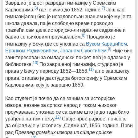
Завршио је шест разреда гимназије у Сремским
6)
7)
Карловцима,
где је учио до 1852. године.
Још као
гимназијалац био је незадовољан знањем које му је та
школа давала, па је слободно време проводио
тражећи сам дела историјско-литералне садржине и
8)
бавио се њиховим проучавањем.
Продужио је
гимназију у Бечу, где се упознао са
Вуком Караџићем
,
9)
Бранком Радичевићем
,
Јованом Суботићем
.
Није био
заинтересован за омладински покрет, већ је одлазио у
10)
библиотеке.
По завршеној гимназији, студирао је
11)
права у Бечу у периоду 1852—1856,
а по завршетку
права, отишао је да студира богословију у Сремским
Карловцима, коју је завршио 1859.
Као студент је почео да се занима за историјске
изворе, везане за српски народ и током њиховог
проучавања, упознао се са свиме што је до тада било
12)
урађено на том пољу.
Своје прве радове, почео је
да објављује у часопису „Седмица”, 1856. године. Први
рад
Преглед домаћих извора из старе српске
13)