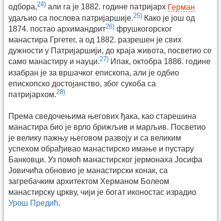
24)
одбора,
али га је 1882. године патријарх
Герман
25)
удаљио са послова патријаршије.
Како је још од
26)
1874. постао архимандрит
фрушкогорског
манастира Гргетег, а од 1882. разрешен је свих
дужности у Патријаршији, до краја живота, посветио се
27)
само манастиру и науци.
Ипак, октобра 1886. године
изабран је за вршачког епископа, али је одбио
епископско достојанство, због сукоба са
28)
патријархом.
Према сведочењима његових ђака, као старешина
манастира био је врло брижљив и марљив. Посветио
је велику пажњу његовом развоју и са великим
успехом обрађивао манастирско имање и пустару
Банковци. Уз помоћ манастирског јермонаха Јосифа
Јовичића обновио је манастирски конак, са
загребачким архитектом Херманом Болеом
манастирску цркву, чији је богат иконостас израдио
Урош Предић
.