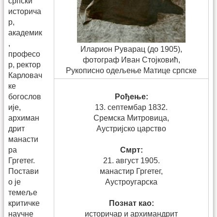
српски
историча
р,
академик
,
Иларион Руварац (до 1905),
професо
фотограф Иван Стојковић,
р, ректор
Рукописно одељење Матице српске
Карловач
ке
богослов
Рођење:
ије,
13. септембар 1832.
архиман
Сремска Митровица,
дрит
Аустријско царство
манасти
ра
Смрт:
Гргетег.
21. август 1905.
Постави
манастир Гргетег,
о је
Аустроугарска
темеље
критичке
Познат као:
научне
историчар и архимандрит