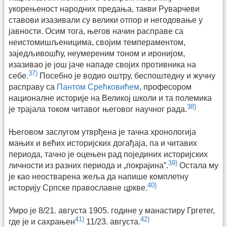
укорењеност народних предања, такви Руварчеви
ставови изазивали су велики отпор и негодовање у
јавности. Осим тога, његов начин расправе са
неистомишљеницима, својим темпераментом,
заједљивошћу, неумереним тоном и иронијом,
изазивао је још јаче нападе својих противника на
37)
себе.
Посебно је водио оштру, беспоштедну и жучну
расправу са
Пантом Срећковићем
, професором
националне историје на Великој школи и та полемика
38)
је трајала током читавог његовог научног рада.
Његовом заслугом утврђена је тачна хронологија
мањих и већих историјских догађаја, па и читавих
периода, тачно је оцењен рад појединих историјских
39)
личности из разних периода и „покрајина”.
Остала му
је као неостварена жеља да напише комплетну
40)
историју Српске православне цркве.
Умро је 8/21. августа 1905. године у манастиру Гргетег,
41)
42)
где је и сахрањен
11/23. августа.