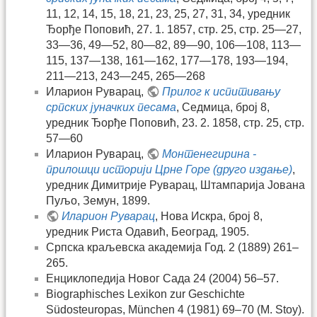
11, 12, 14, 15, 18, 21, 23, 25, 27, 31, 34, уредник
Ђорђе Поповић, 27. 1. 1857, стр. 25, стр. 25—27,
33—36, 49—52, 80—82, 89—90, 106—108, 113—
115, 137—138, 161—162, 177—178, 193—194,
211—213, 243—245, 265—268
Иларион Руварац,
Прилог к испитивању
српских јуначких песама
, Седмица, број 8,
уредник Ђорђе Поповић, 23. 2. 1858, стр. 25, стр.
57—60
Иларион Руварац,
Монтенегирина -
прилошци историји Црне Горе (друго издање)
,
уредник Димитрије Руварац, Штампарија Јована
Пуљо, Земун, 1899.
Иларион Руварац
, Нова Искра, број 8,
уредник Риста Одавић, Београд, 1905.
Српска краљевска академија Год. 2 (1889) 261–
265.
Енциклопедија Новог Сада 24 (2004) 56–57.
Biographisches Lexikon zur Geschichte
Südosteuropas, München 4 (1981) 69–70 (М. Stoy).