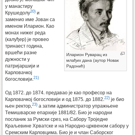
у манастиру
20)
Крушедолу
и
заменио име Јован са
именом Иларион. Као
монах нижег реда
(калуђер) је провео
тринаест година,
вршећи разне
Иларион Руварац из
дужности у
млађих дана (аутор Новак
патријаршији и
Радонић)
Карловачкој
21)
богословији.
Од 1872. до 1874. предавао је као професор на
22)
Карловачкој богословији и од 1875. до 1882.
је био
23)
њен ректор,
а затим администратор упражњене
Темишварске епархије 1881/82. Био је народни
посланик за Румски срез, на Сабору Троједне
Краљевине Хрватске и на Народно-црквеном сабору у
Сремским Карловцима. Био је и члан Саборског