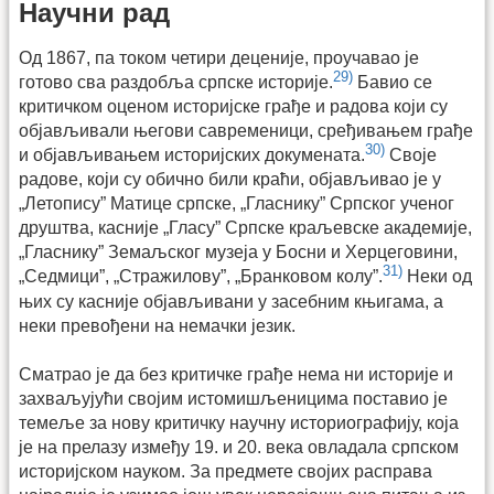
Научни рад
Од 1867, па током четири деценије, проучавао је
29)
готово сва раздобља српске историје.
Бавио се
критичком оценом историјске грађе и радова који су
објављивали његови савременици, сређивањем грађе
30)
и објављивањем историјских докумената.
Своје
радове, који су обично били краћи, објављивао је у
„Летопису” Матице српске, „Гласнику” Српског ученог
друштва, касније „Гласу” Српске краљевске академије,
„Гласнику” Земаљског музеја у Босни и Херцеговини,
31)
„Седмици”, „Стражилову”, „Бранковом колу”.
Неки од
њих су касније објављивани у засебним књигама, а
неки превођени на немачки језик.
Сматрао је да без критичке грађе нема ни историје и
захваљујући својим истомишљеницима поставио је
темеље за нову критичку научну историографију, која
је на прелазу између 19. и 20. века овладала српском
историјском науком. За предмете својих расправа