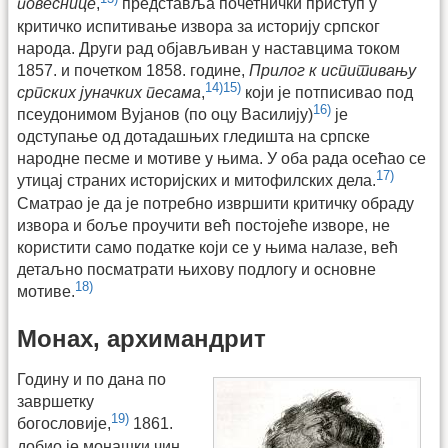
повеснице
,
представља почетнички приступ у
критичко испитивање извора за историју српског
народа. Други рад објављиван у наставцима током
1857. и почетком 1858. године,
Прилог к испитивању
14)
15)
српских јуначких песама
,
који је потписивао под
16)
псеудонимом Вујанов (по оцу Василију)
је
одступање од дотадашњих гледишта на српске
народне песме и мотиве у њима. У оба рада осећао се
17)
утицај страних историјских и митофилских дела.
Сматрао је да је потребно извршити критичку обраду
извора и боље проучити већ постојеће изворе, не
користити само податке који се у њима налазе, већ
детаљно посматрати њихову подлогу и основне
18)
мотиве.
Монах, архимандрит
Годину и по дана по
завршетку
19)
богословије,
1861.
добио је монашки чин