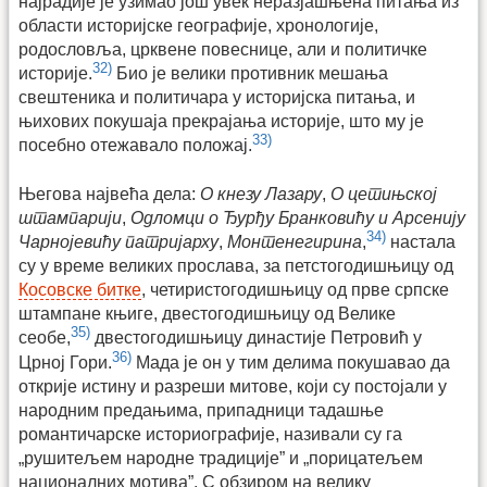
најрадије је узимао још увек неразјашњена питања из
области историјске географије, хронологије,
родословља, црквене повеснице, али и политичке
32)
историје.
Био је велики противник мешања
свештеника и политичара у историјска питања, и
њихових покушаја прекрајања историје, што му је
33)
посебно отежавало положај.
Његова највећа дела:
О кнезу Лазару
,
О цетињској
штампарији
,
Одломци о Ђурђу Бранковићу и Арсенију
34)
Чарнојевићу патријарху
,
Монтенегирина
,
настала
су у време великих прослава, за петстогодишњицу од
Косовске битке
, четиристогодишњицу од прве српске
штампане књиге, двестогодишњицу од Велике
35)
сеобе,
двестогодишњицу династије Петровић у
36)
Црној Гори.
Мада је он у тим делима покушавао да
открије истину и разреши митове, који су постојали у
народним предањима, припадници тадашње
романтичарске историографије, називали су га
„рушитељем народне традиције” и „порицатељем
националних мотива”. С обзиром на велику