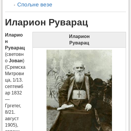
Спољне везе
Иларион Руварац
Иларио
Иларион
н
Руварац
Руварац
(световн
о
Јован
)
(Сремска
Митрови
ца, 1/13.
септемб
ар 1832
—
Гргетег,
8/21.
август
1905),