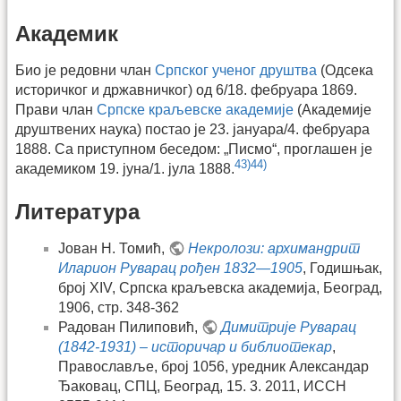
Академик
Био је редовни члан
Српског ученог друштва
(Одсека
историчког и државничког) од 6/18. фебруара 1869.
Прави члан
Српске краљевске академије
(Академије
друштвених наука) постао је 23. јануара/4. фебруара
1888. Са приступном беседом: „Писмо“, проглашен је
43)
44)
академиком 19. јуна/1. јула 1888.
Литература
Јован Н. Томић,
Некролози: архимандрит
Иларион Руварац рођен 1832—1905
, Годишњак,
број XIV, Српска краљевска академија, Београд,
1906, стр. 348-362
Радован Пилиповић,
Димитрије Руварац
(1842-1931) – историчар и библиотекар
,
Православље, број 1056, уредник Александар
Ђаковац, СПЦ, Београд, 15. 3. 2011, ИССН