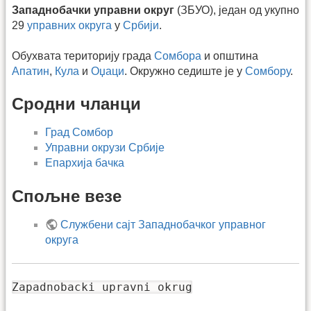
Западнобачки управни округ
(ЗБУО), један од укупно
29
управних округа
у
Србији
.
Обухвата територију града
Сомбора
и општина
Апатин
,
Кула
и
Оџаци
. Окружно седиште је у
Сомбору
.
Сродни чланци
Град Сомбор
Управни окрузи Србије
Епархија бачка
Спољне везе
Службени сајт Западнобачког управног
округа
Zapadnobacki upravni okrug