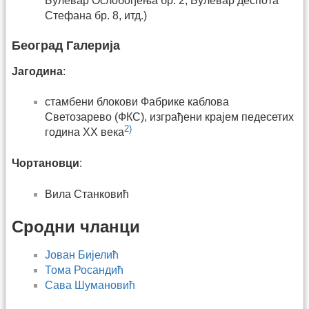
Булевар Ослобођења бр. 2, Булевар деспота
Стефана бр. 8, итд.)
Београд Галерија
Јагодина
:
стамбени блокови Фабрике каблова
Светозарево (ФКС), изграђени крајем педесетих
2)
година XX века
Чортановци
:
Вила Станковић
Сродни чланци
Јован Бијелић
Тома Росандић
Сава Шумановић