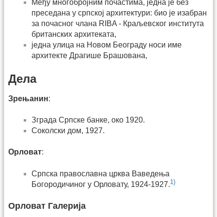
Међу многобројним почастима, једна је без
преседана у српској архи­тек­тури: био је изабран
за почасног члана RIBA - Краљевског института
британских архитеката,
једна улица на Новом Београду носи име
архитекте Драгише Брашована,
Дела
Зрењанин
:
Зграда Српске банке, око 1920.
Соколски дом, 1927.
Орловат
:
Српска православна црква Ваведења
1)
Богородичиног у Орловату, 1924-1927.
Орловат Галерија