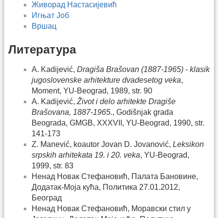
Живорад Настасијевић
Игњат Јоб
Вршац
Литература
A. Kadijević,
Dragiša Brašovan (1887-1965) - klasik
jugoslovenske arhitekture dvadesetog veka
,
Moment, YU-Beograd, 1989, str. 90
A. Kadijević,
Život i delo arhitekte Dragiše
Brašovana, 1887-1965.
, Godišnjak grada
Beograda, GMGB, XXXVII, YU-Beograd, 1990, str.
141-173
Z. Manević, koautor Jovan D. Jovanović,
Leksikon
srpskih arhitekata 19. i 20. veka
, YU-Beograd,
1999, str. 83
Ненад Новак Стефановић, Палата Бановине,
Додатак-Моја кућа, Политика 27.01.2012,
Београд
Ненад Новак Стефановић, Моравски стил у