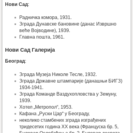
Нови Сад
:
Радничка комора, 1931.
Зграда Дунавске бановине (данас Извршно
веће Војводине), 1939.
Главна пошта, 1961.
Нови Сад Галерија
Београд
:
Зграда Музеја Николе Тесле, 1932.
Зграда Државне штампарије (данашњи БИГЗ)
1934-1941.
Зграда Команде Ваздухопловства у Земуну,
1939.
Хотел „Метропол“, 1953.
Кафана „Руски Цар“ у Београду,
неколико стамбених зграда изграђених
тридесетих година ХХ века (Француска бр. 5,