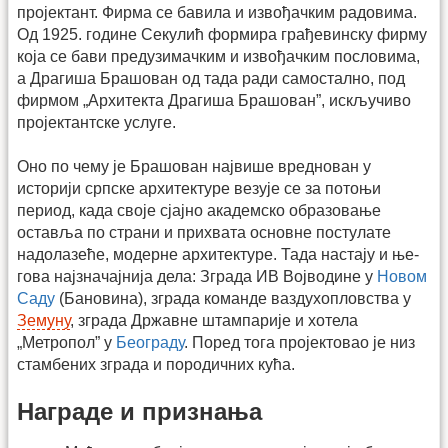
пројектант. Фирма се бавила и извођачким радовима.
Од 1925. године Секулић формира грађевинску фирму
која се бави предузимачким и извођачким пословима,
а Драгиша Брашован од тада ради самостално, под
фирмом „Архитекта Драгиша Брашован”, искључиво
пројектантске услуге.
Оно по чему је Брашован највише вреднован у
историји српске архитектуре везује се за потоњи
период, када своје сјајно академско образовање
оставља по страни и прихвата основне постулате
надолазеће, модерне архитектуре. Тада настају и ње­
го­ва најзначајнија дела: Зграда ИВ Војводине у
Новом
Саду
(Бановина), зграда команде ваздухопловства у
Земуну
, зграда Држав­не штампарије и хотела
„Метропол” у
Београду
. Поред тога пројектовао је низ
стамбених зграда и породичних кућа.
Награде и признања