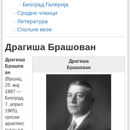
Београд Галерија
Сродни чланци
Литература
Спољне везе
Драгиша Брашован
Драгиша
Драгиша
Брашов
Брашован
ан
(Вршац,
25. мај
1887 —
Београд,
7. април
1965),
српски
архитект,
један од