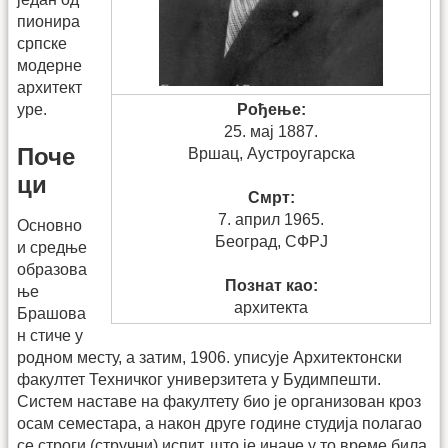
пионира
српске
модерне
архитект
уре.
Рођење:
25. мај 1887.
Поче
Вршац, Аустроугарска
ци
Смрт:
7. април 1965.
Основно
Београд, СФРЈ
и средње
образова
Познат као:
ње
архитекта
Брашова
н стиче у
родном месту, а затим, 1906. уписује Архитек­тонски
факултет Техни­­ч­ког универзитета у Будимпешти.
Систем наставе на факултету био је организован кроз
осам семестара, а након друге године студија полагао
се строги (стручни) испит, што је иначе у то време била