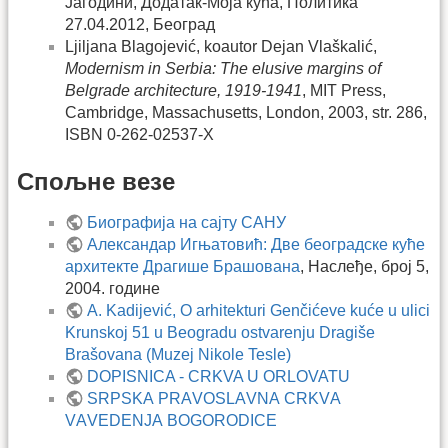
Јагодини, Додатак-Моја кућа, Политика
27.04.2012, Београд
Ljiljana Blagojević, koautor Dejan Vlaškalić,
Modernism in Serbia: The elusive margins of
Belgrade architecture, 1919-1941
, MIT Press,
Cambridge, Massachusetts, London, 2003, str. 286,
ISBN 0-262-02537-X
Спољне везе
Биографија на сајту САНУ
Александар Игњатовић: Две београдске куће
архитекте Драгише Брашована
, Наслеђе, број 5,
2004. године
A. Kadijević, O arhitekturi Genčićeve kuće u ulici
Krunskoj 51 u Beogradu ostvarenju Dragiše
Brašovana (Muzej Nikole Tesle)
DOPISNICA - CRKVA U ORLOVATU
SRPSKА PRАVОSLАVNА CRKVА
VАVЕDЕNJА BОGОRОDICЕ