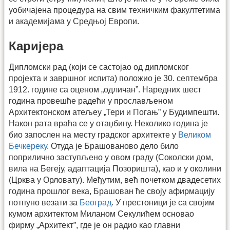
уобичајена процедура на свим техничким факултетима
и академијама у Средњој Европи.
Каријера
Дипломски рад (који се састојао од дипломског
пројекта и завршног испита) положио је 30. септембра
1912. године са оценом „одличан”. Наредних шест
година провешће радећи у просла­вљеном
Архитектонском атељеу „Тери и Погањ” у Будимпешти.
Након рата враћа се у отаџбину. Неколико година је
био запослен на месту градског архитекте у
Великом
Бечкереку
. Отуда је Брашованово дело било
поприлично заступљено у овом граду (Соколски дом,
вила на Бегеју, адаптација Позоришта), као и у околини
(Црква у Орловату). Међутим, већ почетком двадесетих
година прошлог века, Брашован ће своју афирмацију
потпуно везати за
Београд
. У престоници је са својим
кумом архитектом Миланом Секулићем основао
фирму „Архи­тект”, где је он радио као главни