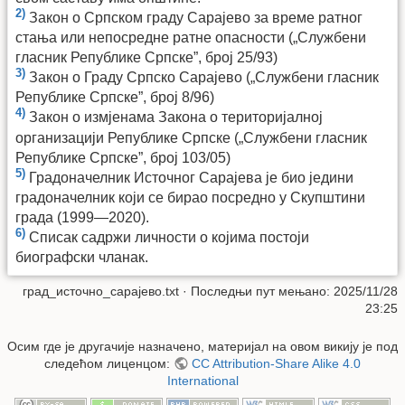
2)
Закон о Српском граду Сарајево за време ратног
стања или непосредне ратне опасности („Службени
гласник Републике Српске”, број 25/93)
3)
Закон о Граду Српско Сарајево („Службени гласник
Републике Српске”, број 8/96)
4)
Закон о измјенама Закона о територијалној
организацији Републике Српске („Службени гласник
Републике Српске”, број 103/05)
5)
Градоначелник Источног Сарајева је био једини
градоначелник који се бирао посредно у Скупштини
града (1999—2020).
6)
Списак садржи личности о којима постоји
биографски чланак.
град_источно_сарајево.txt
· Последњи пут мењано: 2025/11/28
23:25
Осим где је другачије назначено, материјал на овом викију је под
следећом лиценцом:
CC Attribution-Share Alike 4.0
International