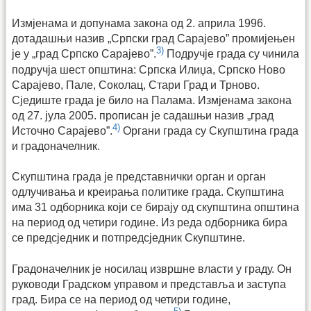
Измјенама и допунама закона од 2. априла 1996.
дотадашњи назив „Српски град Сарајево” промијењен
3)
је у „град Српско Сарајево”.
Подручје града су чинила
подручја шест општина: Српска Илиџа, Српско Ново
Сарајево, Пале, Соколац, Стари Град и Трново.
Сједиште града је било на Палама. Измјенама закона
од 27. јула 2005. прописан је садашњи назив „град
4)
Источно Сарајево”.
Органи града су Скупштина града
и градоначелник.
Скупштина града је представнички орган и орган
одлучивања и креирања политике града. Скупштина
има 31 одборника који се бирају од скупштина општина
на период од четири године. Из реда одборника бира
се предсједник и потпредсједник Скупштине.
Градоначелник је носилац извршне власти у граду. Он
руководи Градском управом и представља и заступа
град. Бира се на период од четири године,