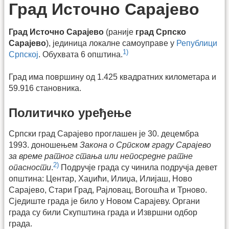
Град Источно Сарајево
Град Источно Сарајево
(раније
град Српско
Сарајево
), јединица локалне самоуправе у
Републици
1)
Српској
. Обухвата 6 општина.
Град има површину од 1.425 квадратних километара и
59.916 становника.
Политичко уређење
Српски град Сарајево проглашен је 30. децембра
1993. доношењем
Закона о Српском граду Сарајево
за време ратног стања или непосредне ратне
2)
опасности
.
Подручје града су чинила подручја девет
општина: Центар, Хаџићи, Илиџа, Илијаш, Ново
Сарајево, Стари Град, Рајловац, Вогошћа и Трново.
Сједиште града је било у Новом Сарајеву. Органи
града су били Скупштина града и Извршни одбор
града.