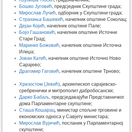
Бошко Југовић
, предсједник Скупштине града;
Мирослав Лучић
, одборник у Скупштини града;
Страхиња Башевић
, начелник општине Соколац;
Дејан Којић
, начелник општине Пале;
Бојо Гашановић
, начелник општине Источни
Стари Град;
Маринко Божовић
, начелник општине Источна
Илиџа;
Јован Катић
, начелник општине Источно Ново
Сарајево;
Драгомир Гаговић
, начелник општине Трново;
Хризостом (Јевић)
, архиепископ сарајевско-
сребренички и митрополит дабробосански;
Дарко Бабаљ
, предсједавајући Представничког
дома Парламентарне скупштине;
Сташа Кошарац
, министар спољне трговине и
економских односа у Савјету министара;
Мирослав Вујичић
, посланик у Парламентарној
скупштини;