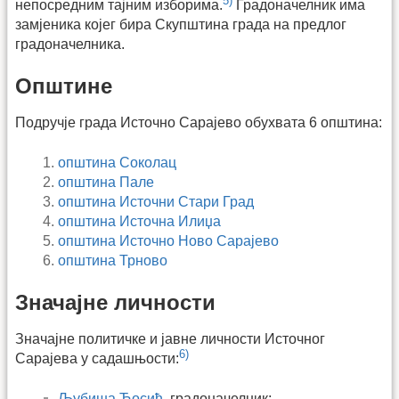
5)
непосредним тајним изборима.
Градоначелник има
замјеника којег бира Скупштина града на предлог
градоначелника.
Општине
Подручје града Источно Сарајево обухвата 6 општина:
општина Соколац
општина Пале
општина Источни Стари Град
општина Источна Илиџа
општина Источно Ново Сарајево
општина Трново
Значајне личности
Значајне политичке и јавне личности Источног
6)
Сарајева у садашњости:
Љубиша Ћосић
, градоначелник;