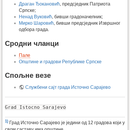
Драган Ђокановић
, предсједник Патриота
Српске;
Ненад Вуковић
, бивши градоначелник;
Мирко Шаровић
, бивши предсједник Извршног
одбора града.
Сродни чланци
Пале
Општине и градови Републике Српске
Спољне везе
Службени сајт града Источно Сарајево
Grad Istocno Sarajevo
1)
Град Источно Сарајево је једини од 12 градова који у
свом саставу има општине.