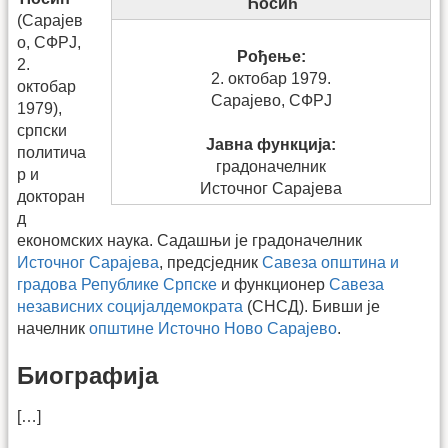
Ћосић
(Сарајев
о, СФРЈ,
Рођење:
2.
2. октобар 1979.
октобар
Сарајево, СФРЈ
1979),
српски
Јавна функција:
политича
градоначелник
р и
Источног Сарајева
докторан
д
економских наука. Садашњи је градоначелник
Источног Сарајева
, предсједник
Савеза општина и
градова Републике Српске
и функционер
Савеза
независних социјалдемократа
(СНСД). Бивши је
начелник
општине Источно Ново Сарајево
.
Биографија
[…]