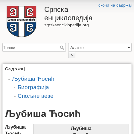
скочи на садржај
Српска
енциклопедија
srpskaenciklopedija.org
>
Садржај
Љубиша Ћосић
Биографија
Спољне везе
Љубиша Ћосић
Љубиша
Љубиша
Ћосић