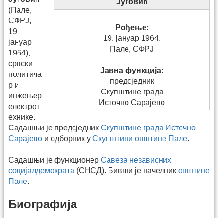
Југовић
(Пале,
СФРЈ,
Рођење:
19.
19. јануар 1964.
јануар
Пале, СФРЈ
1964),
српски
Јавна функција:
политича
предсједник
р и
Скупштине града
инжењер
Источно Сарајево
електрот
ехнике.
Садашњи је предсједник
Скупштине града Источно
Сарајево
и одборник у
Скупштини општине Пале
.
Садашњи је функционер
Савеза независних
социјалдемократа
(СНСД). Бивши је начелник
општине
Пале
.
Биографија