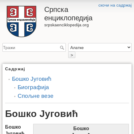
скочи на садржај
Српска
енциклопедија
srpskaenciklopedija.org
>
Садржај
Бошко Југовић
Биографија
Спољне везе
Бошко Југовић
Бошко
Бошко
Југовић