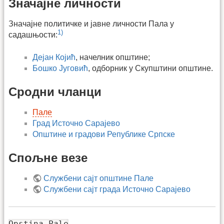
Значајне личности
Значајне политичке и јавне личности Пала у
1)
садашњости:
Дејан Којић
, начелник општине;
Бошко Југовић
, одборник у Скупштини општине.
Сродни чланци
Пале
Град Источно Сарајево
Општине и градови Републике Српске
Спољне везе
Службени сајт општине Пале
Службени сајт града Источно Сарајево
Opstina Pale