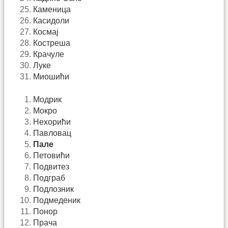
Каменица
Касидоли
Космај
Костреша
Крачуле
Луке
Миошићи
Модрик
Мокро
Нехорићи
Павловац
Пале
Петовићи
Подвитез
Подграб
Подлозник
Подмеденик
Понор
Прача