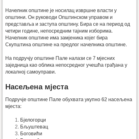
Начелник општине је носилац извршне власти у
општини. Он руководи Општинском управом и
представља и заступа општину. Бира се на период од
четири године, непосредним тајним изборима.
Начелник општине има замјеника којег бира
Скупштина општине на предлог начелника општине.
На подручју општине Пале налази се 7 мјесних
заједница као облика непосредног учешћа грађана у
локалној самоуправи.
Насељена мјеста
Подручје општине Пале обухвата укупно 62 насељена
мјеста:
Бјелогорци
Бљуштевац
Боговићи