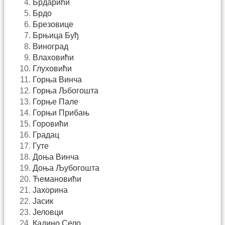
Брдарићи
Брдо
Брезовице
Брњица Буђ
Виноград
Влаховићи
Глуховићи
Горња Винча
Горња Љбогошта
Горње Пале
Горњи Прибањ
Горовићи
Градац
Гуте
Доња Винча
Доња Љубогошта
Ћемановићи
Јахорина
Јасик
Јеловци
Кадино Село