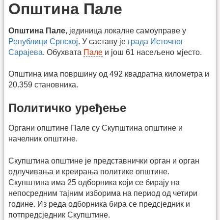
Општина Пале
Општина Пале
, јединица локалне самоуправе у
Републици Српској
. У саставу је
града Источног
Сарајева
. Обухвата
Пале
и још 61 насељено мјесто.
Општина има површину од 492 квадратна километра и
20.359 становника.
Политичко уређење
Органи општине Пале су Скупштина општине и
начелник општине.
Скупштина општине је представнички орган и орган
одлучивања и креирања политике општине.
Скупштина има 25 одборника који се бирају на
непосредним тајним изборима на период од четири
године. Из реда одборника бира се предсједник и
потпредсједник Скупштине.