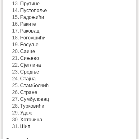
Прутине
Пустопоље
Радоњићи
Раките
Раковац
Рогоушићи
Росуље
Саице
Сињево
Сјетлина
Средње
Стајна
Стамболчић
Стране
Сумбуловац
Турковићи
Удеж
Хоточина
Шип