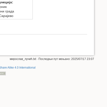
ункција:
рник
ини града
Сарајево
мирослав_лучић.txt
· Последњи пут мењано: 2025/07/17 23:07
Share Alike 4.0 International