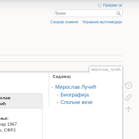
Пријави се
Скорије измене
Управник мултимедије
мирослав_лучић
Садржај
Мирослав Лучић
Биографија
слав
Спољне везе
чић
ење:
уар 1967.
о, СФРЈ