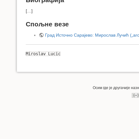
[…]
Спољне везе
Град Источно Сарајево: Мирослав Лучић („arch
Miroslav Lucic
Осим где је другачије на