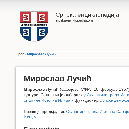
Српска енциклопедија
srpskaenciklopedija.org
Траг:
Мирослав Лучић
•
Мирослав Лучић
Мирослав Лучић
(Сарајево, СФРЈ, 15. фебруар 1967
културе. Садашњи је одборник у
Скупштини града Исто
општине Источна Илиџа
и функционер
Српске демокра
Бивши је предсједник
Скупштине града Источно Сарај
Илиџа
.
Биографија