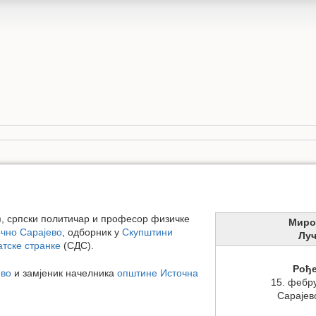
), српски политичар и професор физичке
Миро
чно Сарајево
, одборник у
Скупштини
Лу
тске странке
(СДС).
Рођ
ево
и замјеник начелника
општине Источна
15. фебр
Сарајев