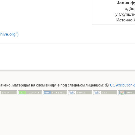
Јавна ф
одбо
у Скупшт
Источно 
ive.org”)
значено, материјал на овом викију је под следећом лиценцом:
CC Attribution-