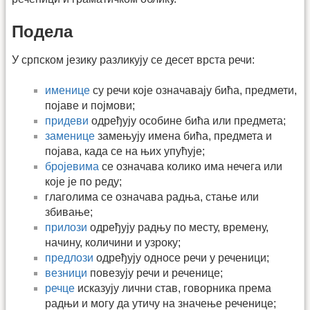
Подела
У српском језику разликују се десет врста речи:
именице
су речи које означавају бића, предмети,
појаве и појмови;
придеви
одређују особине бића или предмета;
заменице
замењују имена бића, предмета и
појава, када се на њих упућује;
бројевима
се означава колико има нечега или
које је по реду;
глаголима се означава радња, стање или
збивање;
прилози
одређују радњу по месту, времену,
начину, количини и узроку;
предлози
одређују односе речи у реченици;
везници
повезују речи и реченице;
речце
исказују лични став, говорника према
радњи и могу да утичу на значење реченице;