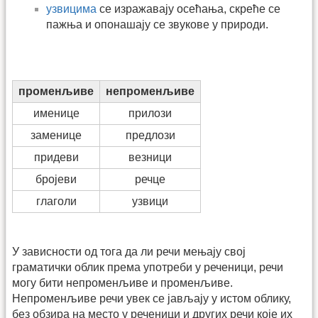
узвицима
се изражавају осећања, скреће се
пажња и опонашају се звукове у природи.
променљиве
непроменљиве
именице
прилози
заменице
предлози
придеви
везници
бројеви
речце
глаголи
узвици
У зависности од тога да ли речи мењају свој
граматички облик према употреби у реченици, речи
могу бити непроменљиве и променљиве.
Непроменљиве речи увек се јављају у истом облику,
без обзира на место у реченици и других речи које их