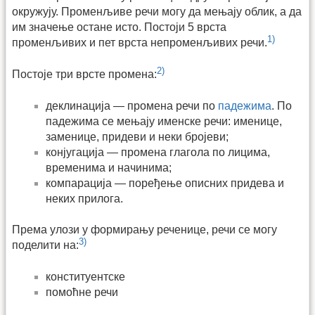
окружују. Променљиве речи могу да мењају облик, а да
им значење остане исто. Постоји 5 врста
1)
променљивих и пет врста непроменљивих речи.
2)
Постоје три врсте промена:
деклинација — промена речи по
падежима
. По
падежима се мењају именске речи: именице,
заменице, придеви и неки бројеви;
конјугација — промена глагола по лицима,
временима и начинима;
компарација — поређење описних придева и
неких прилога.
Према улози у формирању реченице, речи се могу
3)
поделити на:
конституентске
помоћне речи