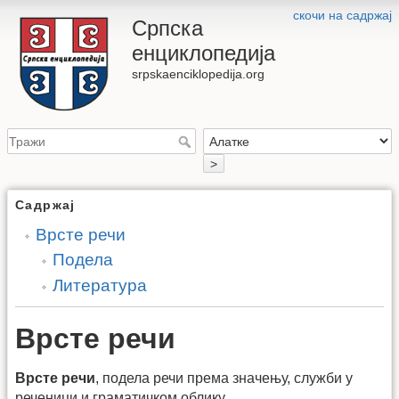
скочи на садржај
Српска
енциклопедија
srpskaenciklopedija.org
>
Садржај
Врсте речи
Подела
Литература
Врсте речи
Врсте речи
, подела речи према значењу, служби у
реченици и граматичком облику.