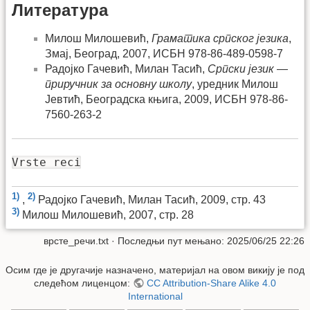
Литература
Милош Милошевић,
Граматика српског језика
,
Змај, Београд, 2007, ИСБН 978-86-489-0598-7
Радојко Гачевић, Милан Тасић,
Српски језик —
приручник за основну школу
, уредник Милош
Јевтић, Београдска књига, 2009, ИСБН 978-86-
7560-263-2
Vrste reci
1)
2)
,
Радојко Гачевић, Милан Тасић, 2009, стр. 43
3)
Милош Милошевић, 2007, стр. 28
врсте_речи.txt
· Последњи пут мењано: 2025/06/25 22:26
Осим где је другачије назначено, материјал на овом викију је под
следећом лиценцом:
CC Attribution-Share Alike 4.0
International