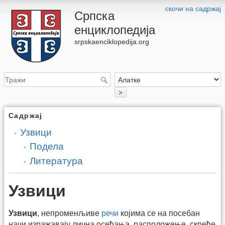
скочи на садржај
Српска
енциклопедија
srpskaenciklopedija.org
>
Садржај
Узвици
Подела
Литература
Узвици
Узвици
, непроменљиве
речи
којима се на посебан
начи изражавају лична осећања, расположење, скреће