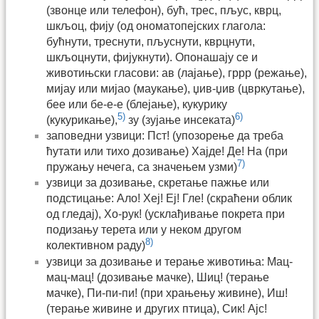
(звонце или телефон), бућ, трес, пљус, кврц,
шкљоц, фију (од ономатопејских глагола:
бућнути, треснути, пљуснути, кврцнути,
шкљоцнути, фијукнути). Опонашају се и
животињски гласови: ав (лајање), гррр (режање),
мијау или мијао (маукање), џив-џив (цвркутање),
бее или бе-е-е (блејање), кукурику
5)
6)
(кукурикање),
зу (зујање инсеката)
заповедни узвици: Пст! (упозорење да треба
ћутати или тихо дозивање) Хајде! Де! На (при
7)
пружању нечега, са значењем узми)
узвици за дозивање, скретање пажње или
подстицање: Ало! Хеј! Еј! Гле! (скраћени облик
од гледај), Хо-рук! (усклађивање покрета при
подизању терета или у неком другом
8)
колективном раду)
узвици за дозивање и терање животиња: Мац-
мац-мац! (дозивање мачке), Шиц! (терање
мачке), Пи-пи-пи! (при храњењу живине), Иш!
(терање живине и других птица), Сик! Ајс!