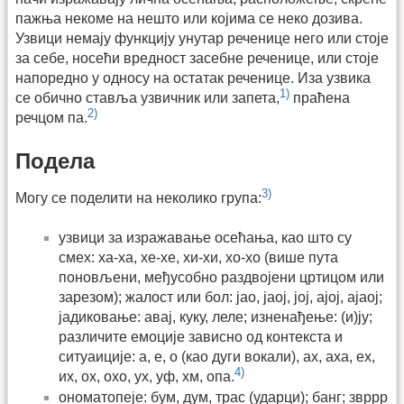
пажња некоме на нешто или којима се неко дозива.
Узвици немају функцију унутар реченице него или стоје
за себе, носећи вредност засебне реченице, или стоје
напоредно у односу на остатак реченице. Иза узвика
1)
се обично ставља узвичник или запета,
праћена
2)
речцом па.
Подела
3)
Могу се поделити на неколико група:
узвици за изражавање осећања, као што су
смех: ха-ха, хе-хе, хи-хи, хо-хо (више пута
поновљени, међусобно раздвојени цртицом или
зарезом); жалост или бол: јао, јаој, јој, ајој, ајаој;
јадиковање: авај, куку, леле; изненађење: (и)ју;
различите емоције зависно од контекста и
ситуаиције: а, е, о (као дуги вокали), ах, аха, ех,
4)
их, ох, охо, ух, уф, хм, опа.
ономатопеје: бум, дум, трас (ударци); банг; звррр