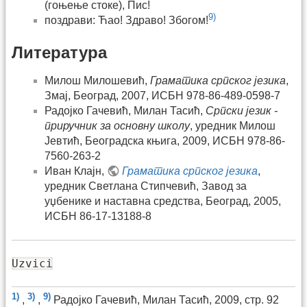
(гоњење стоке), Пис!
9)
поздрави: Ћао! Здраво! Збогом!
Литература
Милош Милошевић,
Граматика српског језика
,
Змај, Београд, 2007, ИСБН 978-86-489-0598-7
Радојко Гачевић, Милан Тасић,
Српски језик -
приручник за основну школу
, уредник Милош
Јевтић, Београдска књига, 2009, ИСБН 978-86-
7560-263-2
Иван Клајн,
Граматика српског језика
,
уредник Светлана Стипчевић, Завод за
уџбенике и наставна средства, Београд, 2005,
ИСБН 86-17-13188-8
Uzvici
1)
3)
9)
,
,
Радојко Гачевић, Милан Тасић, 2009, стр. 92