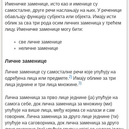
Именичке заменице, исто као и именице су
самосталне, друге речи наслањају на њих. У реченици
обављају функцију субјекта или објекта. Имају исти
облик за сва три рода осим личних заменица у трећем
лицу. Именичке заменице могу бити:
све личне заменице
неличне заменице
Личне заменице
Личне заменице су самосталне речи које упућују на
2)
одређена лица или предмете.
Имају облике за три
3)
лица једнине и три лица множине.
Лична заменица за прво лице једнине (ја) упућује на
самога себе, док лична заменица за множину (ми)
упућује на више лица, међу којима се налази и сам
говорник. Лична заменица за друго лице једнине (ти)
упућује на саговорника, док лична заменица за друго