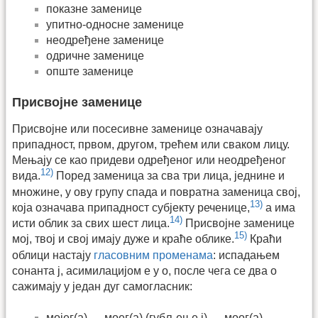
показне заменице
упитно-односне заменице
неодређене заменице
одричне заменице
опште заменице
Присвојне заменице
Присвојне или посесивне заменице означавају
припадност, првом, другом, трећем или сваком лицу.
Мењају се као придеви одређеног или неодређеног
12)
вида.
Поред заменица за сва три лица, једнине и
множине, у ову групу спада и повратна заменица свој,
13)
која означава припадност субјекту реченице,
а има
14)
исти облик за свих шест лица.
Присвојне заменице
15)
мој, твој и свој имају дуже и краће облике.
Краћи
облици настају
гласовним променама
: испадањем
сонанта ј, асимилацијом е у о, после чега се два о
сажимају у један дуг самогласник:
мојег(а) → моег(а) (губљење ј) → моог(а)