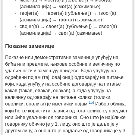
(асимилација) → м
о
г(а) (сажимање)
твојег(а) → твоег(а) (губљење ј) → твоог(а)
(асимилација) → тв
о
г(а) (сажимање)
својег(а) → своег(а) (губљење ј) → своог(а)
(асимилација) → св
о
г(а) (сажимање)
Показне заменице
Показне или демонстративне заменице упућују на
бића или предмете, њихове особине и величину по
удаљености и замењују придеве. Када упућују на
одређени појам (тај, овај онај) одговарају на питање
који, када упућују на особине договарају на питање
какав (такав, овакав, онакав), а када упућују на
величину одговарају на питање колики (толики,
16)
оволики, онолики) је именички појам.
Избор облика
који ће се користити, зависи од тога колико су предмет
или биће удаљени од говорника. Оно што је најближе
говорнику обично је у 1. лицу, оно што је даље је у
другом лицу, а оно што је најдаље од говорника је у 3.