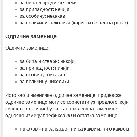
за бића и предмете: неки
за припадност: нечији
за особину: некакав
за величину: неколики (користи се веома ретко)
Одричне заменице
Одричне заменице:
за бића и ствари: никоји
за припадност: ничији
за особину: никакав
за величину николики.
Исто као и именичке одричне заменице, придевске
одричне заменице могу се користити уз предлоге, који
се поставља између саставних делова заменице,
односно између префикса
ни
и остатка заменице:
никакав - ни за каквог, ни са каквим, ни о каквом