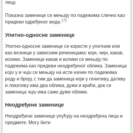
лицу.
Показна заменице се мењају по падежима слично као
17)
придеви одређеног вида.
Упитно-односне заменице
Упитно-односне заменице се користе у упитним или
као везници у зависним реченицама: који, чији, какав,
колики. Заменице какав и колики се мењају по
падежима као придеви неодређеног облика. Заменица
који
у и
чији
се мењају на исти начин по падежима
роду и броју, с тим да заменица који у генитиву, дативу
и локативу има два облика, дужи и краћи, док се
заменица
чији
има само дуже облике.
Неодређене заменице
Неодређене заменице упућују на неодређена лица и
предмете. Могу бити