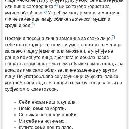
лице множине (ви) упућује групу у којој се налазе један
4)
или више саговорника.
Ви се такође користи за
5)
учтиво обраћање.
У трећем лицу једнине и множине
личне заменице имају облике за женски, мушки и
6)
средњи род.
7)
Постоји и посебна лична заменица за свако лице:
себе или (се), која се користи уместо личних заменица
за свако лице у једнини или множини, а упућује на
раније поменуто лице, због чега је добила назив
повратна заменица. Она нема облике номинатива, а за
вокатив има само облик за личне заменице у другом
лицу. Не употребљава се у функцији субјекта, али се
употребљава када се говори о нечему што је у вези са
субјектом о коме говори.
Себи
нисам ништа купила.
Немој
себе
замарати.
Он никад не говори
о себи
.
Ми
себе
не истичемо.
Купите
себи
нешто лепо.