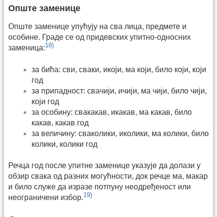
Опште заменице
Опште заменице упућују на сва лица, предмете и
особине. Граде се од придевских упитно-односних
18)
заменица:
за бића: сви, сваки, икоји, ма који, било који, који
год
за припадност: свачији, ичији, ма чији, било чији,
који год
за особину: свакакав, икакав, ма какав, било
какав, какав год
за величину: сваколики, иколики, ма колики, било
колики, колики год
Речца год после упитне заменице указује да долази у
обзир свака од разних могућности, док речце ма, макар
и било служе да изразе потпуну неодређеност или
19)
неограничени избор.