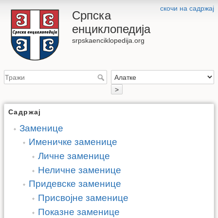
скочи на садржај
Српска
енциклопедија
srpskaenciklopedija.org
>
Садржај
Заменице
Именичке заменице
Личне заменице
Неличне заменице
Придевске заменице
Присвојне заменице
Показне заменице