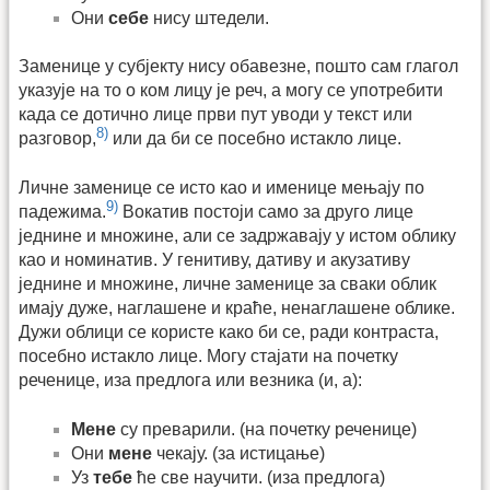
Они
себе
нису штедели.
Заменице у субјекту нису обавезне, пошто сам глагол
указује на то о ком лицу је реч, а могу се употребити
када се дотично лице први пут уводи у текст или
8)
разговор,
или да би се посебно истакло лице.
Личне заменице се исто као и именице мењају по
9)
падежима.
Вокатив постоји само за друго лице
једнине и множине, али се задржавају у истом облику
као и номинатив. У генитиву, дативу и акузативу
једнине и множине, личне заменице за сваки облик
имају дуже, наглашене и краће, ненаглашене облике.
Дужи облици се користе како би се, ради контраста,
посебно истакло лице. Могу стајати на почетку
реченице, иза предлога или везника (и, а):
Мене
су преварили. (на почетку реченице)
Они
мене
чекају. (за истицање)
Уз
тебе
ће све научити. (иза предлога)