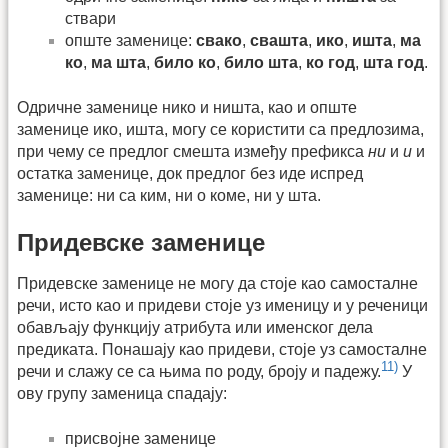
ствари
опште заменице:
свако
,
свашта
,
ико
,
ишта
,
ма
ко
,
ма шта
,
било ко
,
било шта
,
ко год
,
шта год
.
Одричне заменице нико и ништа, као и опште
заменице ико, ишта, могу се користити са предлозима,
при чему се предлог смешта између префикса
ни
и
и
и
остатка заменице, док предлог без иде испред
заменице: ни са ким, ни о коме, ни у шта.
Придевске заменице
Придевске заменице не могу да стоје као самосталне
речи, исто као и придеви стоје уз именицу и у реченици
обављају функцију атрибута или именског дела
предиката. Понашају као придеви, стоје уз самосталне
11)
речи и слажу се са њима по роду, броју и падежу.
У
ову групу заменица спадају:
присвојне заменице