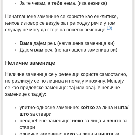
Ја те чекам, а
тебе
нема. (иза везника)
Ненаглашене заменице се користе као енклитике,
њихов изговор се везује за претходну реч и у том
10)
случају не могу да стоје на почетку реченице.
Вама
дајем реч. (наглашена заменица ви)
Дајем
вам
реч. (ненаглашена заменица ви)
Неличне заменице
Неличне заменице се у реченици користе самостално,
не разликују се по лицима и немају множину. Мењају
се као придевске заменице: тај или овај. У неличне
заменице спадају:
упитно-односне заменице:
ко/тко
за лица и
шта/
што
за ствари
неодређене заменице:
неко
за лица и
нешто
за
ствари
одричне заменице:
нико
за лица и
ништа
за