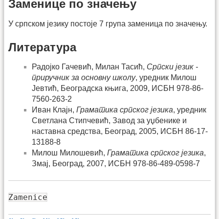
Заменице по значењу
У српском језику постоје 7 група заменица по значењу.
Литература
Радојко Гачевић, Милан Тасић,
Српски језик -
приручник за основну школу
, уредник Милош
Јевтић, Београдска књига, 2009, ИСБН 978-86-
7560-263-2
Иван Клајн,
Граматика српског језика
, уредник
Светлана Стипчевић, Завод за уџбенике и
наставна средства, Београд, 2005, ИСБН 86-17-
13188-8
Милош Милошевић,
Граматика српског језика
,
Змај, Београд, 2007, ИСБН 978-86-489-0598-7
Zamenice