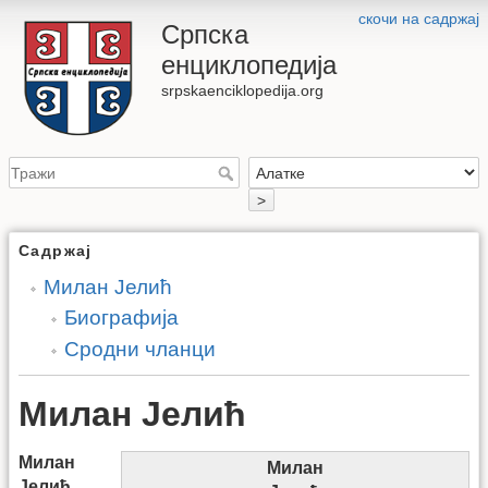
скочи на садржај
Српска
енциклопедија
srpskaenciklopedija.org
>
Садржај
Милан Јелић
Биографија
Сродни чланци
Милан Јелић
Милан
Милан
Јелић