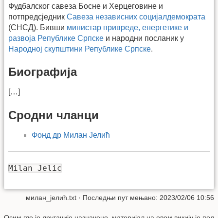
Фудбалског савеза Босне и Херцеговине и
потпредсједник
Савеза независних социјалдемократа
(СНСД). Бивши
министар привреде, енергетике и
развоја Републике Српске
и народни посланик у
Народној скупштини Републике Српске
.
Биографија
[…]
Сродни чланци
Фонд др Милан Јелић
Milan Jelic
милан_јелић.txt
· Последњи пут мењано: 2023/02/06 10:56
Осим где је другачије назначено, материјал на овом викију је под