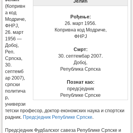
Јелић
(Копривн
а код
Рођење:
Модриче,
26. март 1956.
ФНРЈ,
Копривна код Модриче,
26. март
ФНРЈ
1956 —
Добој,
Смрт:
Реп.
30. септембар 2007.
Српска,
Добој,
30.
Република Српска
септемб
ар 2007),
Познат као:
српски
предсједник
политича
Републике Српске
р,
универзи
тетски професор, доктор економских наука и спортски
радник.
Предсједник Републике Српске
.
Предсједник Фудбалског савеза Републике Српске и