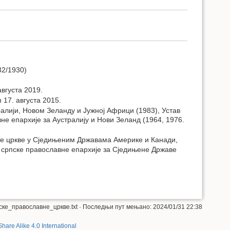
32/1930)
августа 2019.
 17. августа 2015.
алији, Новом Зеланду и Јужној Африци (1983), Устав
е епархије за Аустралију и Нови Зеланд (1964, 1976.
вне цркве у Сједињеним Државама Америке и Канади,
српске православне епархије за Сједињене Државе
ске_православне_цркве.txt
· Последњи пут мењано: 2024/01/31 22:38
Share Alike 4.0 International