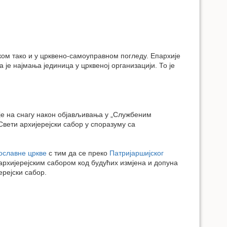
ком тако и у црквено-самоуправном погледу. Епархије
а је најмања јединица у црквеној организацији. То је
 је на снагу након објављивања у „Службеним
Свети архијерејски сабор у споразуму са
ославне цркве
с тим да се преко
Патријаршијског
 архијерејским сабором код будућих измјена и допуна
ерејски сабор.