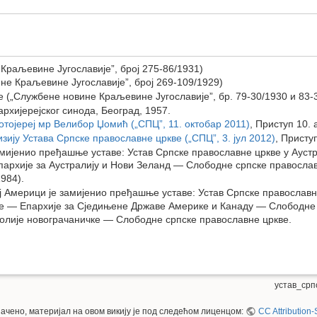
Краљевине Југославије”, број 275-86/1931)
не Краљевине Југославије”, број 269-109/1929)
е („Службене новине Краљевине Југославије”, бр. 79-30/1930 и 83-
архијерејског синода, Београд, 1957.
отојереј мр Велибор Џомић („СПЦ”, 11. октобар 2011)
, Приступ 10. 
зију Устава Српске православне цркве („СПЦ”, 3. јул 2012)
, Приступ
амијенио пређашње уставе: Устав Српске православне цркве у Аустр
рхије за Аустралију и Нови Зеланд — Слободне српске православн
984).
ој Америци је замијенио пређашње уставе: Устав Српске правосла
ке — Епархије за Сједињене Државе Америке и Канаду — Слободне 
олије новограчаничке — Слободне српске православне цркве.
устав_срп
значено, материјал на овом викију је под следећом лиценцом:
CC Attribution-