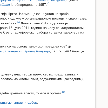
4)
става
је обнародовано 1957.
сије Цркве. Наиме, црквени устав не треба
доноси одлуке у организационом погледу и свака таква
5)
ска већина.
Дана 2. јула 2012. одржана је
ирана 16. јуна 2011. године на челу са митрополитом
е Светог архијерејског сабора уставног карактера из
јима се на основу канонског предања уређују
8)
 у Сјеверној и Јужној Америци
,
Статут Епархије
 црквену власт врши преко својих представника и
ља пословима имовинским, задужбинским (закладним),
10)
деће црквене власти, тијела и органи:
аршијски управни одбор
;