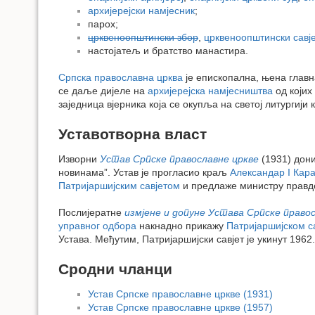
архијерејски намјесник
;
парох;
црквеноопштински збор
,
црквеноопштински савје
настојатељ и братство манастира.
Српска православна црква
је епископална, њена главн
се даље дијеле на
архијерејска намјесништва
од којих
заједница вјерника која се окупља на светој литургији 
Уставотворна власт
Изворни
Устав Српске православне цркве
(1931) дони
новинама”. Устав је прогласио краљ
Александар I Кар
Патријаршијским савјетом
и предлаже министру правде
Послијератне
измјене и допуне Устава Српске право
управног одбора
накнадно прикажу
Патријаршијском са
Устава. Међутим, Патријаршијски савјет је укинут 1962
Сродни чланци
Устав Српске православне цркве (1931)
Устав Српске православне цркве (1957)