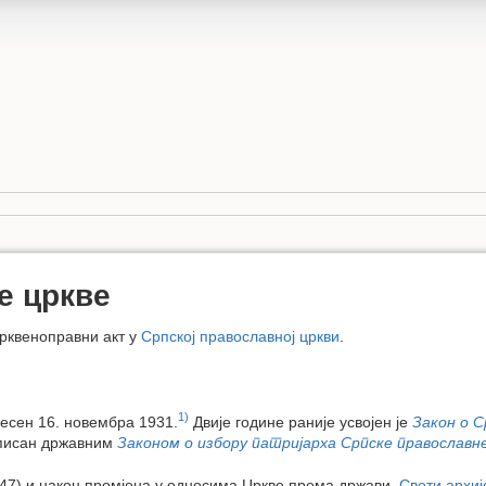
е цркве
рквеноправни акт у
Српској православној цркви
.
1)
есен 16. новембра 1931.
Двије године раније усвојен је
Закон о С
рописан државним
Законом о избору патријарха Српске православн
47) и након промјена у односима Цркве према држави,
Свети архиј