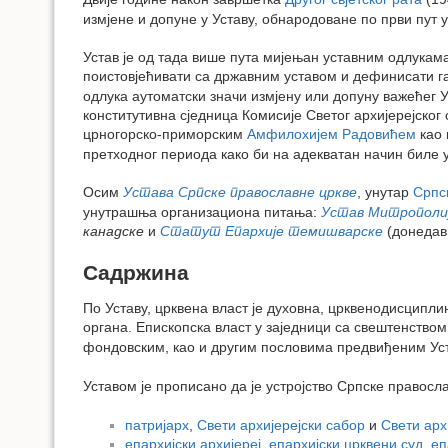
измјене и допуне у Уставу, обнародоване по први пут 
Устав је од тада више пута мијењан уставним одлукам
поистовјећивати са државним уставом и дефинисати га 
одлука аутоматски значи измјену или допуну важећег 
конститутивна сједница Комисије Светог архијерејског
црногорско-приморским
Амфилохијем Радовићем
као 
претходног периода како би на адекватан начин биле у
Осим
Устава Српске православне цркве
, унутар
Српс
унутрашња организациона питања:
Устав Митрополиј
канадске
и
Статут Епархије темишварске
(донедав
Садржина
По Уставу, црквена власт је духовна, црквенодисципли
органа. Епископска власт у заједници са свештенство
фондовским, као и другим пословима предвиђеним Ус
Уставом је прописано да је устројство Српске правосл
патријарх
,
Свети архијерејски сабор
и
Свети арх
епархијски архијереј
,
епархијски црквени суд
,
еп