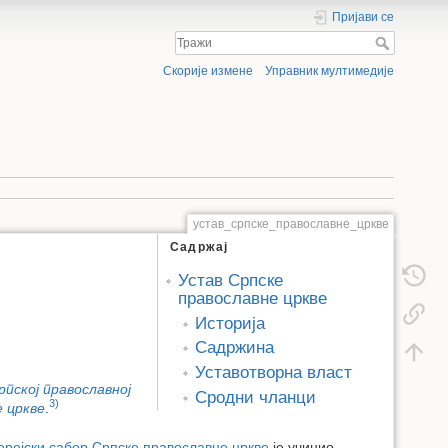
Пријави се
Скорије измене
Управник мултимедије
устав_српске_православне_цркве
Садржај
Устав Српске
православне цркве
Историја
Садржина
Уставотворна власт
рпској православној
Сродни чланци
3)
е цркве
.
ерејски сабор Српске православне цркве
је учинио