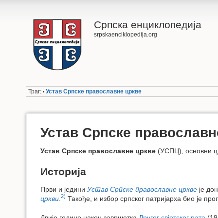
Српска енциклопедија
srpskaenciklopedija.org
Траг:
Устав Српске православне цркве
•
Устав Српске православн
Устав Српске православне цркве
(УСПЦ), основни ц
Историја
Први и једини
Устав Српске православне цркве
је дон
2)
цркви
.
Такође, и избор српског патријарха био је п
Двије године након завршетка
Другог свјетског рата
(19