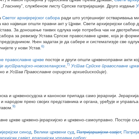
у „Гласнику”, службеном листу Српске патријаршије. Друго издање
У
а
Светог архијерејског сабора
ради што успјешнијег остваривања ми
као највиши општи правни акт у Цркви. Свети архијерејски сабор 
Устава. За доношење таквих одлука није потребна чак ни двотрећин
 сабора за ревизију Устава Српске православне цркве, која је форм
предсједником. Њен задатак је да сабере и систематизује све одлук
6)
нијете у нови Устав.
ке православне цркве
постоје и други општи црквеноправни акти ко
7)
е аустралијско-новозеландске
,
Устав Српске православне цркве
но и
Устав Православне охридске архиепископије
).
нска и црквеносудска и канонски припада само јерархији. Јерархија
м и народом преко својих представника и органа, уређује и управ
9)
тавом.
авне цркве црквено-јерархијско и црквено-самоуправно. Постоје сље
ијерејски синод
,
Велики црквени суд
,
Патријаршијски савјет
,
Патриј
архијски савјет
,
епархијски управни одбор
;