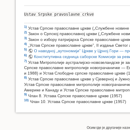
Ustav Srpske pravoslavne crkve
1)
Устав Српске православне цркве („Службене новине 
2)
Закон о Српској православној цркви („Службене нови
3)
Закон о избору патријарха Српске православне цркв
4)
„Устав Српске православне цркве”, II издање Светог 
5)
О наводној „аутономији” Цркве у Црној Гори — пр
6)
Конститутивна седница саборске Комисије за реви
7)
Устав Митрополије аустралијско-новозеландске је з
Српске православне митрополије новограчаничке — Епа
и 1988) и Устав Слободне српске православне цркве (1
8)
Устав Српске православне цркве у Сјеверној и Јужн
Устав Српске православне митрополије новограчанич
Америке и Канаду и Устав Српске православне митроп
9)
Члан 8. Устава Српске православне цркве (1957)
10)
Члан 10. Устава Српске православне цркве (1957)
Осим где је другачије на