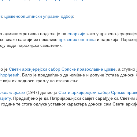
т
,
црквеноопштински управни одбор
;
а административна подјела је на
епархије
како у црквено-јерархијс
 се свако састоји из неколико
црквених општина
и парохија. Парохиј
коју води парохијски свештеник.
о је
Свети архијерејски сабор Српске православне цркве
, а ступио
ађорђевић
. Било је предвиђено да измјене и допуне Устава доноси 
 који их подноси краљу на озакоњење.
славне цркве
(1947) донио је
Свети архијерејски сабор Српске прав
вјету
. Предвиђено је да Патријаршијски савјет сарађује са Светим
. године те стога одлуке уставног карактера доноси сам Свети архиј