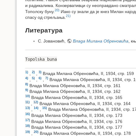
и радикалима. Конзервативци су неоправдано сматрали
20)
Тополску буну.
Иако су знали да је кнез Милан најо
21)
спасу од стрељања.
Литература
С. Јовановић,
Влада Милана Обреновића
, к
Topolska buna
1)
2)
3)
,
,
Влада Милана Обреновића, II, 1934, стр. 159
4)
5)
6)
7)
,
,
,
Влада Милана Обреновића, II, 1934, стр. 
8)
Влада Милана Обреновића, II, 1934, стр. 161
9)
Влада Милана Обреновића, II, 1934, стр. 162
10)
Влада Милана Обреновића, II, 1934, стр. 165
11)
12)
,
Влада Милана Обреновића, II, 1934, стр. 164
13)
14)
15)
,
,
Влада Милана Обреновића, II, 1934, стр. 1
16)
Влада Милана Обреновића, II, 1934, стр. 173
17)
Влада Милана Обреновића, II, 1934, стр. 176
18)
Влада Милана Обреновића, II, 1934, стр. 177
19)
20)
,
Влада Милана Обреновића, II, 1934, стр. 178