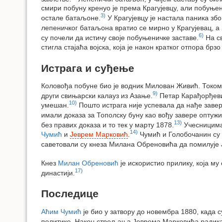
смири побуну кренуо је према Крагујевцу, али побуњен
3)
остале батаљоне.
У Крагујевцу је настала паника зб
лепеничког батаљона вратио се мирно у Крагујевац, а 
6)
су почели да истичу своје побуњеничке заставе.
На св
стигла стајаћа војска, која је након кратког отпора бр
Истрага и суђење
Коловођа побуне био је водник Милован Живић. Током и
9)
други свињарски калауз из Азање.
Петар Карађорђевић 
10)
умешан.
Пошто истрага није успевала да нађе заве
имали доказа за Тополску буну као вођу завере оптуж
13)
без правих доказа и то тек у марту 1878.
Учесницима 
14)
Чумић
и
Јеврем Марковић
.
Чумић и Голобочанин су 
саветовали су кнеза Милана Обреновића да помилује 
Кнез
Милан Обреновић
је искористио прилику, која м
17)
династији.
Последице
Аћим Чумић
је био у затвору до новембра 1880, када 
политике. Након стрељања Јеврема Марковића радикал