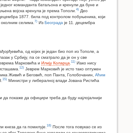
ли једног команданта батаљона и кренули да буне и
4)
уњена војска кренула је према Тополи.
Део
. децембра 1877. била под контролом побуњеника, који
7)
о околним селима.
Из
Београда
је 11. децембра
орђевића, од којих је један био поп из Тополе, а
азак у Србију, па се сматрало да је он у све
11)
 Јеврема Марковића и
Илију Коларца
.
Иако нису
12)
ристашама.
Јеврем Марковић је исто тако оптужен
ника Живић и Беговић, поп Панта, Голобочанин,
Аћим
15)
8.
Министри у либералној влади Јована Ристића
и да покаже да официри треба да буду најлојалнији
18)
и кнеза да га помилује.
После тога повукао се из
 се због Тополске буне завадили са конзервативцима