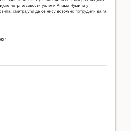
тијске нетрпељивости уплели Аћима Чумића у
овића, сматрајући да се нису довољно потрудили да га
934.