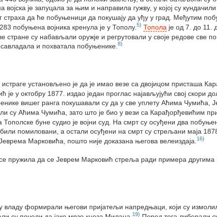
а војска је запуцала за њим и направила гужву, у којој су кундачи
ог страха да ће побуњеници да покушају да уђу у град. Међутим поб
5)
283 побуњена војника кренула је у Тополу.
Топола
је од 7. до 11
е стране су набављали оружје и регрутовали у своје редове све п
8)
зо савладала и похватала побуњенике.
страге установљено је да је имао везе са двојицом присташа Карађ
је у октобру 1877. издао један проглас најављујући свој скори дол
ренике вишег ранга покушавали су да у све уплету Аћима Чумића,
или су Аћима Чумића, зато што је био у вези са Карађорђевићим п
Тополске буне судио је војни суд. На смрт су осуђени два побуње
били помиловани, а остали осуђени на смрт су стрељани маја 187
16)
Јеврема Марковића, пошто није доказана његова велеиздаја.
у се пружила да се Јеврем Марковић стреља ради примера другима 
су владу формирали његови пријатељи напредњаци, који су измолил
19)
и су почели да јако мрзе кнеза Милана.
Поред тога либерали су