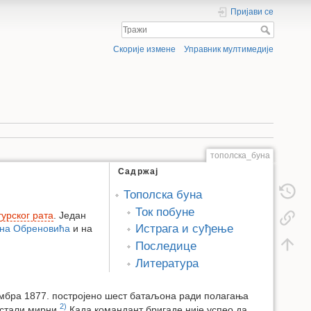
Пријави се
Скорије измене
Управник мултимедије
тополска_буна
Садржај
Тополска буна
Ток побуне
турског рата
. Један
Истрага и суђење
на Обреновића
и на
Последице
Литература
ембра 1877. постројено шест батаљона ради полагања
2)
остали мирни.
Када командант бригаде није успео да