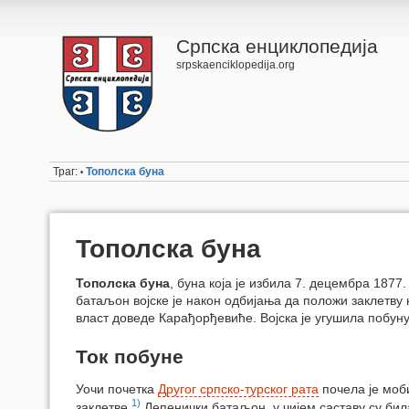
Српска енциклопедија
srpskaenciklopedija.org
Траг:
Тополска буна
•
Тополска буна
Тополска буна
, буна која је избила 7. децембра 1877.
батаљон војске је након одбијања да положи заклетву
власт доведе Карађорђевиће. Војска је угушила побун
Ток побуне
Уочи почетка
Другог српско-турског рата
почела је моб
1)
заклетве.
Лепенички батаљон, у чијем саставу су била