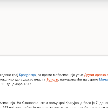
 године крај
Крагујевца
, за време мобилизације уочи
Другог српско-
 неколико дана држао власт у
Тополи
, намеравајући да свргне
Мила
у 11. децембра 1877.
илизација. На Становљанском пољу крај Крагујевца било је 7. дец
 443 војника, одбио је да положи заклетву, а остали батаљони су 