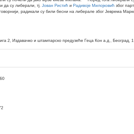
 да су либерали, тј.
Јован Ристић
и
Радивоје Милојковић
због пар
дговорнији, радикали су били бесни на либерале због Јеврема Марк
њига 2, Издавачко и штампарско предузеће Геца Кон а.д., Београд, 1
160
72