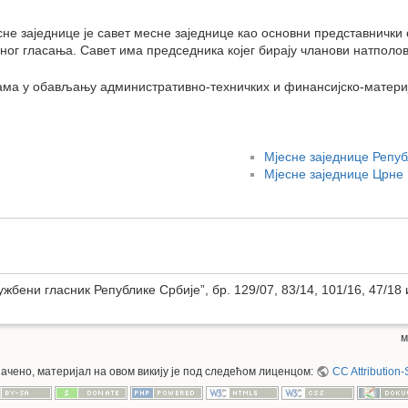
сне заједнице је савет месне заједнице као основни представнички
јног гласања. Савет има председника којег бирају чланови натпол
ама у обављању административно-техничких и финансијско-матери
Мјесне заједнице Репу
Мјесне заједнице Црне
бени гласник Републике Србије”, бр. 129/07, 83/14, 101/16, 47/18 
м
значено, материјал на овом викију је под следећом лиценцом:
CC Attribution-