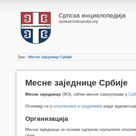
Српска енциклопедија
srpskaenciklopedija.org
Траг:
Месне заједнице Србије
•
Месне заједнице Србије
Месне заједнице
(МЗ), облик месне самоуправе у
Срб
Оснивају се у
општинама и градовима
ради задовољав
Организација
Месна заједница се оснива одлуком скупштине општине 
села.