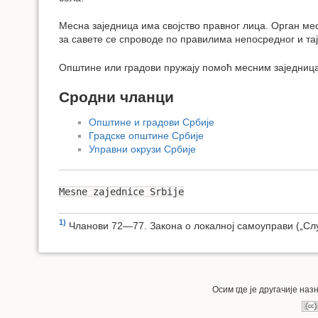
Месна заједница има својство правног лица. Орган ме
за савете се спроводе по правилима непосредног и та
Општине или градови пружају помоћ месним заједниц
Сродни чланци
Општине и градови Србије
Градске општине Србије
Управни окрузи Србије
Mesne zajednice Srbije
1)
Чланови 72—77. Закона о локалној самоуправи („Служ
Осим где је другачије на