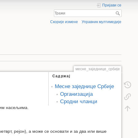
Пријави се
Скорије измене
Управник мултимедије
месне_заједнице_србије
Садржај
Месне заједнице Србије
Организација
Сродни чланци
ким насељима.
тврт, рејон), а може се основати и за два или више