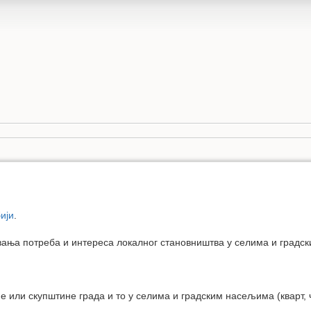
ији
.
ања потреба и интереса локалног становништва у селима и градс
или скупштине града и то у селима и градским насељима (кварт, че