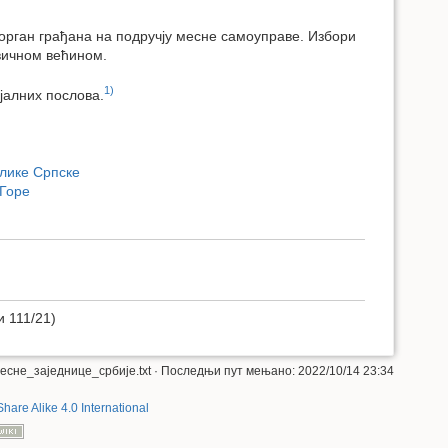
 орган грађана на подручју месне самоуправе. Избори
овичном већином.
1)
јалних послова.
блике Српске
 Горе
и 111/21)
есне_заједнице_србије.txt
· Последњи пут мењано: 2022/10/14 23:34
Share Alike 4.0 International